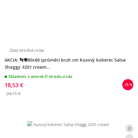
Zlatá stredná cesta
AKCIA: 👣🛡️80x80 (průměr) kruh cm Kusový koberec Salsa
Shaggy 3201 cream...
Skladom, v utorok či stredu u vás
18,53 €
-25 %
24,71 €