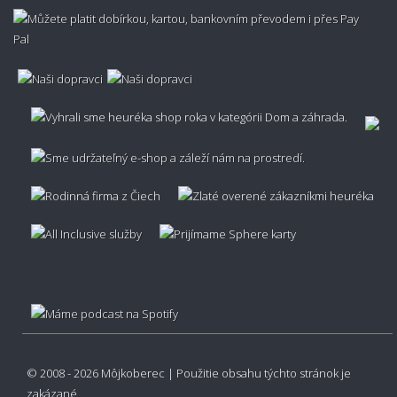
Ako spoznať či je koberec kvalitný?
Nezachytáva sa v koberci prach?
👣🔥 Protišmykovosť a podlahové kúrenie
Kĺže koberec po podlahe?
Je koberec vhodný na podlahové kúrenie?
© 2008 - 2026 Môjkoberec | Použitie obsahu týchto stránok je
zakázané,