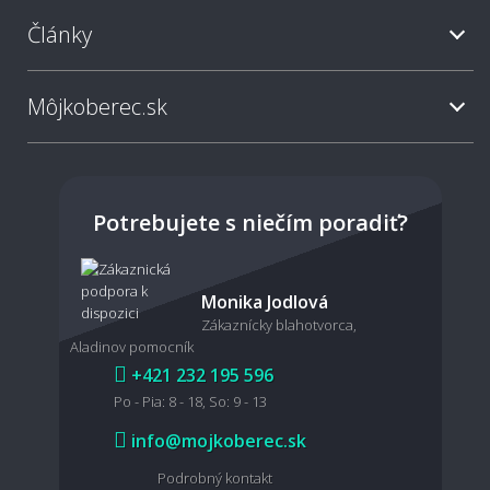
Články
Ako často sa odporúča koberec vysávať?
Môjkoberec.sk
Sú svetlé koberce nepraktické?
Potrebujete s niečím poradiť?
Dá sa koberec povysávať robotickým
Monika Jodlová
vysávačom?
Zákaznícky blahotvorca,
Aladinov pomocník
+421 232 195 596
Po - Pia: 8 - 18, So: 9 - 13
Je možné koberec čistiť mokrou cestou?
info@mojkoberec.sk
Podrobný kontakt