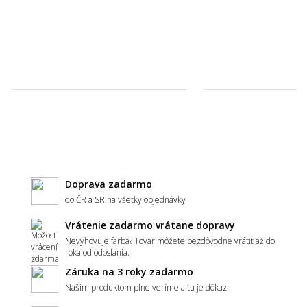
Svetlý alebo tmavý koberec – čo je
praktickejšie?
Ako zladiť koberec s nábytkom a podlahou?
Hodí sa vzorovaný koberec do malého
priestoru?
Doprava zadarmo
do ČR a SR na všetky objednávky
Vrátenie zadarmo vrátane dopravy
Aký koberec zvoliť do moderného interiéru?
Nevyhovuje farba? Tovar môžete bezdôvodne vrátiť až do
roka od odoslania.
Záruka na 3 roky zadarmo
Našim produktom plne veríme a tu je dôkaz.
Má koberec ladiť alebo kontrastovať?