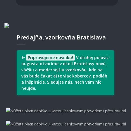
🧵 Materiál a kvalita
Aký koberec je vhodný pre domácich
miláčikov?
Predajňa, vzorkovňa Bratislava
Aký typ koberec je vhodný pre deti?
✨
Pripravujeme novinku!
V druhej polovici
augusta otvoríme v okolí Bratislavy novú,
väčšiu a modernejšiu vzorkovňu, kde na
vás bude čakať ešte viac kobercov, podláh
a inšpirácie. Sledujte nás, nech vám nič
Je prírodný materiál lepší ako syntetický?
neujde.
Aký je rozdiel medzi vlnou, polypropylénom a
viskózou?