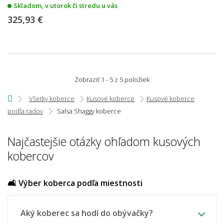
Skladom, v utorok či stredu u vás
325,93 €
Zobraziť 1 - 5 z 5 položiek
Všetky koberce
Kusové koberce
Kusové koberce
podľa radov
Salsa Shaggy koberce
Najčastejšie otázky ohľadom kusových
kobercov
🛋️ Výber koberca podľa miestnosti
Aký koberec sa hodí do obývačky?