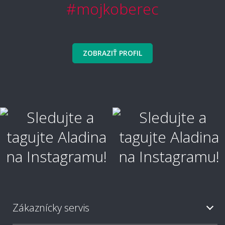
#mojkoberec
🧼 Čistenie a údržba
ZOBRAZIŤ PROFIL
Ako sa koberec čistí a udržuje?
Ako vyčistiť škvrny?
Ako je koberec odolný voči škvrnám?
Zákaznícky servis
Aký typ koberca je najjednoduchší na
údržbu?