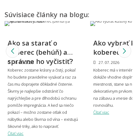
Môžem vidieť, ako by koberec vyzeral u mňa
doma?
Súvisiace články na blogu:
Viete mi miestnosť namodelovať aj do iného
Ako sa starať o
Ako vybrať k
štýlu interiéru?
koberec (behúň) a
koberec?
správne ho vyčistiť?
10. 06. 2026
27. 07. 2026
Koberec zostane krásny a čistý, pokiaľ
Koberec má v interiéri s
🎨 Dizajn farby a štýl
ho budete pravidelne vysávať a raz za
dokáže vhodne doplniť 
👨‍Odpovede nižšie boli písané v spolupráci s profesionálnym
čas mu doprajete dôkladné čistenie.
miestnosti, stane sa no
dizajnérom Miroslavom Holešom.
Škvrny je najlepšie odstrániť čo
dekoratívnym prvkom, v
najrýchlejšie a pre dlhodobú ochranu
na zábavu a vnesie do p
pomôže impregnácia. A keď sa niečo
rovnováhu.
Aké sú súčasné trendy v motívoch
pokazí – možno zostane otlak od
Čítať viac
kobercov?
nábytku alebo škvrna od vína – existujú
šikovné triky, ako to napraviť.
Čítať viac