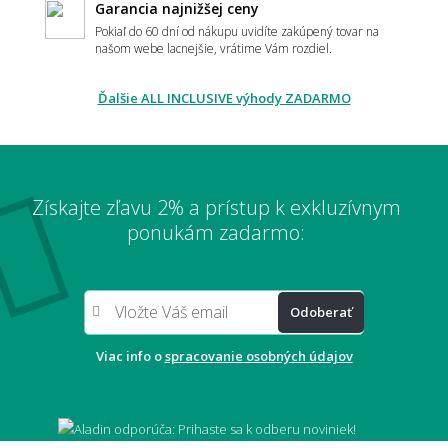
Garancia najnižšej ceny
Pokiaľ do 60 dní od nákupu uvidíte zakúpený tovar na
našom webe lacnejšie, vrátime Vám rozdiel.
📏 Veľkosť a umiestnenie
Ďalšie ALL INCLUSIVE výhody ZADARMO
Ako vybrať správnu veľkosť koberca?
Získajte zľavu 2% a prístup k exkluzívnym
Aký veľký koberec zvoliť pod sedačku?
ponukám zadarmo:
Odoberať
Aký veľký presah má mať koberec pod
stolom?
Viac info o
spracovanie osobných údajov
Môže mi koberec opticky zväčšiť miestnosť?