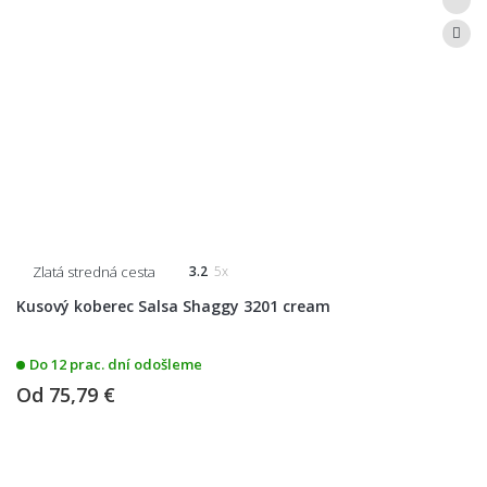
Zlatá stredná cesta
3.2
5x
Kusový koberec Salsa Shaggy 3201 cream
Do 12 prac. dní odošleme
Od
75,79 €