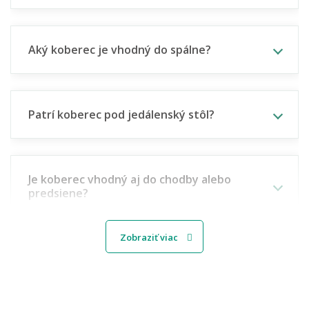
Aký koberec je vhodný do spálne?
Patrí koberec pod jedálenský stôl?
Je koberec vhodný aj do chodby alebo
predsiene?
Zobraziť viac
Aký koberec vybrať do detskej izbičky?