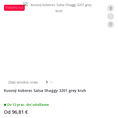
Posledný kus
Zlatá stredná cesta
3
1x
Kusový koberec Salsa Shaggy 3201 grey kruh
Do 12 prac. dní odošleme
Od
96,81 €