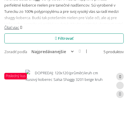
perfektné koberce nielen pre tanečné nadšencov. Sú vyrobené v
Turecku zo 100% polypropylénu a pre svoj vysoký vlas sa radí medzi
shaggy koberca. Budú tak potešením nielen pre Vaše oči, ale aj pre
Vaše nohy, pretože sú mäkké na dotyk. Medzi praktické vlastnosti patrí
Čítať viac
najmä odolnosť a ľahká údržba. Vybrať si môžete zo šiestich farebných
prevedení a mnohých veľkostných kombinácií.
Filtrovať
|
Zoradiť podľa
5 produktov
Posledný kus