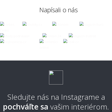
Napísali o nás
Čo ak zvolím zlú veľkosť koberca?
👣 Pohodlie a každodenné používanie
Aký koberec je príjemný na chodenie
naboso?
Aký typ koberca je najpohodlnejší?
Sledujte nás na Instagrame a
pochváľte sa
vašim interiérom.
Aký typ koberca sa nebude zošliapávať?