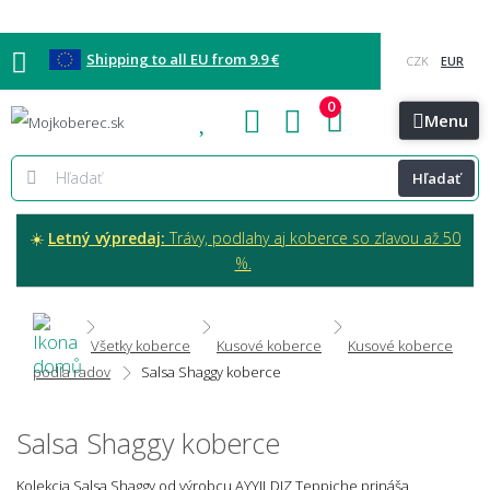
Shipping to all EU from 9.9 €
0
Blog
Vzorkovňa
Bratislava
Kontakt
Menu
Hľadať
☀️
Letný výpredaj:
Trávy, podlahy aj koberce so zľavou až 50
%.
Všetky koberce
Kusové koberce
Kusové koberce
podľa radov
Salsa Shaggy koberce
Salsa Shaggy koberce
Kolekcia Salsa Shaggy od výrobcu AYYILDIZ Teppiche prináša