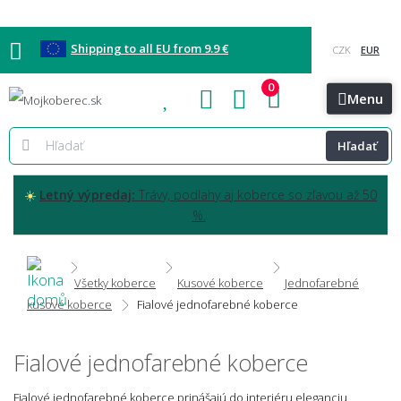
Shipping to all EU from 9.9 €
0
Blog
Vzorkovňa
Bratislava
Kontakt
Menu
Hľadať
☀️
Letný výpredaj:
Trávy, podlahy aj koberce so zľavou až 50
%.
Všetky koberce
Kusové koberce
Jednofarebné
kusové koberce
Fialové jednofarebné koberce
Fialové jednofarebné koberce
Fialové jednofarebné koberce prinášajú do interiéru eleganciu,