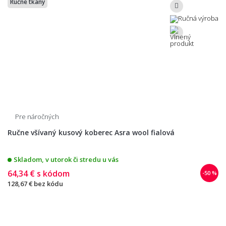
Ručne tkaný
Pre náročných
Ručne všívaný kusový koberec Asra wool fialová
Skladom, v utorok či stredu u vás
64,34 €
s kódom
-50 %
128,67 €
bez kódu