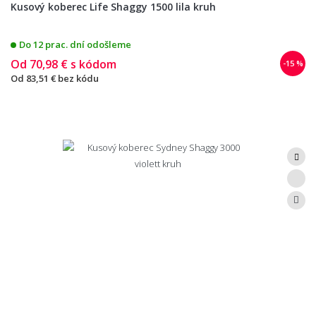
Kusový koberec Life Shaggy 1500 lila kruh
Do 12 prac. dní odošleme
Od
70,98 €
s kódom
-15 %
Od
83,51 €
bez kódu