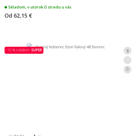
Skladom, v utorok či stredu u vás
Od
62,15 €
-10 % s kódom:
SUPER