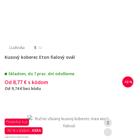
Ľudovka
5
4x
Kusový koberec Eton fialový ovál
Skladom, do 7 prac. dní odošleme
Od
8,77 €
s kódom
-10 %
Od
9,74 €
bez kódu
Posledný kus
-50 % s kódom:
ASRA