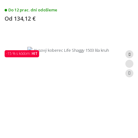
Do 12 prac. dní odošleme
Od
134,12 €
-15 % s kódom:
HIT