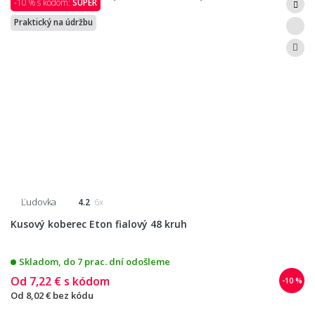
-10 % s kódom:
SUPER
Praktický na údržbu
Ľudovka
4.2
6x
Kusový koberec Eton fialový 48 kruh
Skladom, do 7 prac. dní odošleme
Od
7,22 €
s kódom
-10 %
Od
8,02 €
bez kódu