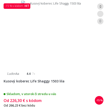
-15 % s kódom:
HIT
Ľudovka
4.4
7x
Kusový koberec Life Shaggy 1503 lila
Skladom, v utorok či stredu u vás
Od
226,30 €
s kódom
-15 %
Od
266,23 €
bez kódu