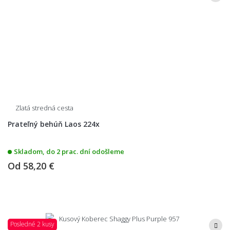
Zlatá stredná cesta
Prateľný behúň Laos 224x
Skladom, do 2 prac. dní odošleme
Od
58,20 €
Posledné 2 kusy