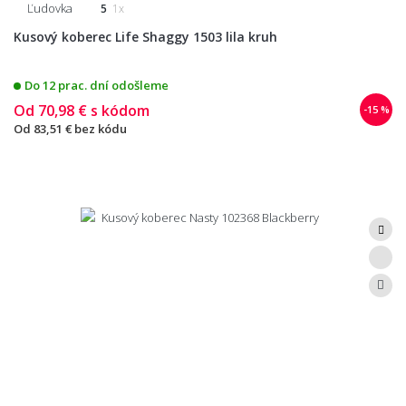
Ľudovka
5
1x
Kusový koberec Life Shaggy 1503 lila kruh
Do 12 prac. dní odošleme
Od
70,98 €
s kódom
-15 %
Od
83,51 €
bez kódu