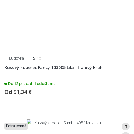
Ľudovka
5
1x
Kusový koberec Fancy 103005 Lila - fialový kruh
Do 12 prac. dní odošleme
Od
51,34 €
Extra jemné