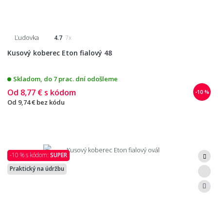
Ľudovka
4.7
7x
Kusový koberec Eton fialový 48
Skladom, do 7 prac. dní odošleme
Od
8,77 €
s kódom
-10 %
Od
9,74 €
bez kódu
-10 % s kódom:
SUPER
Praktický na údržbu