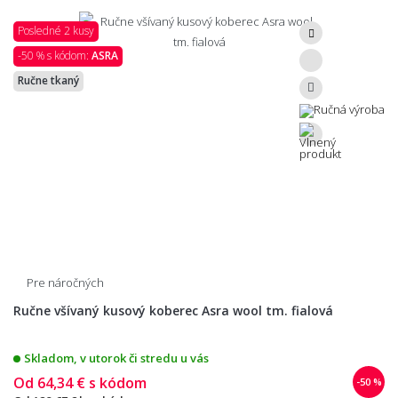
Posledné 2 kusy
-50 % s kódom:
ASRA
Ručne tkaný
Pre náročných
Ručne všívaný kusový koberec Asra wool tm. fialová
Skladom, v utorok či stredu u vás
Od
64,34 €
s kódom
-50 %