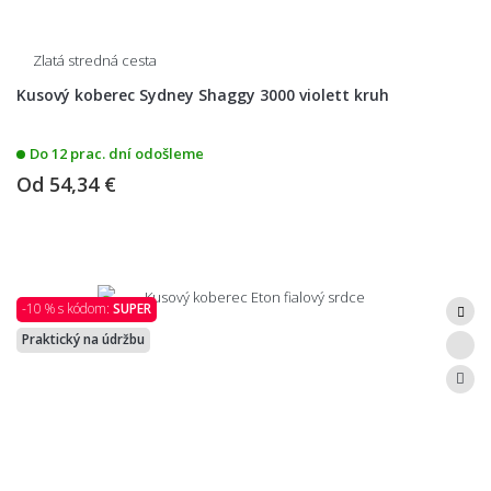
Zlatá stredná cesta
Kusový koberec Sydney Shaggy 3000 violett kruh
Do 12 prac. dní odošleme
Od
54,34 €
-10 % s kódom:
SUPER
Praktický na údržbu