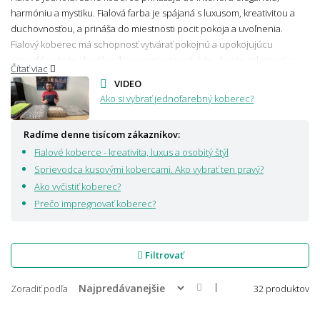
harmóniu a mystiku. Fialová farba je spájaná s luxusom, kreativitou a
duchovnosťou, a prináša do miestnosti pocit pokoja a uvoľnenia.
Fialový koberec má schopnosť vytvárať pokojnú a upokojujúcu
atmosféru. Je to skvelá voľba pre miestnosti, kde chcete relaxovať a
Čítať viac
odpočívať, ako sú
spálne
alebo meditačné priestory. Vyberte si fialový
VIDEO
jednofarebný koberec pre svoj domov a pridajte do svojho interiéru
Ako si vybrať jednofarebný koberec?
eleganciu, harmóniu a mystiku. S našou širokou ponukou fialových
odtieňov a rôznych štýlov určite nájdete ten pravý koberec, ktorý bude
Radíme denne tisícom zákazníkov:
dokonalým doplnkom Vášho domova.
Fialové koberce - kreativita, luxus a osobitý štýl
Sprievodca kusovými kobercami. Ako vybrať ten pravý?
Ako vyčistiť koberec?
Prečo impregnovať koberec?
Filtrovať
|
Zoradiť podľa
32 produktov