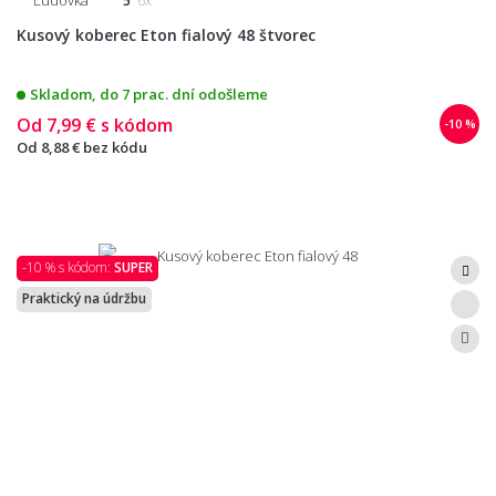
Ľudovka
5
6x
Kusový koberec Eton fialový 48 štvorec
Skladom, do 7 prac. dní odošleme
Od
7,99 €
s kódom
-10 %
Od
8,88 €
bez kódu
-10 % s kódom:
SUPER
Praktický na údržbu