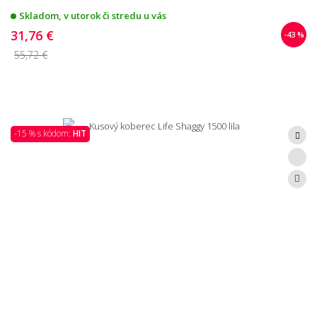
Skladom, v utorok či stredu u vás
31,76 €
-43 %
55,72 €
-15 % s kódom:
HIT