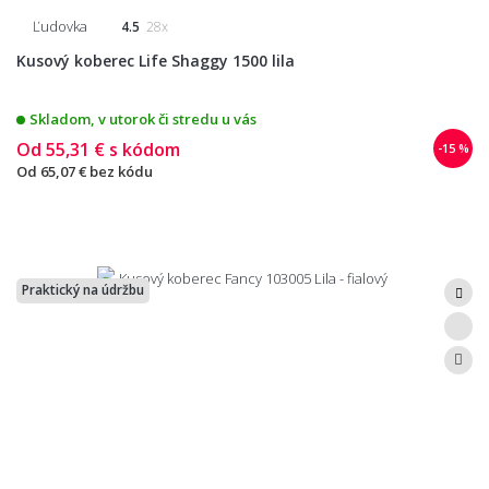
Ľudovka
4.5
28x
Kusový koberec Life Shaggy 1500 lila
Skladom, v utorok či stredu u vás
Od
55,31 €
s kódom
-15 %
Od
65,07 €
bez kódu
Praktický na údržbu