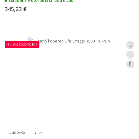
Skladom, v utorok či stredu u vás
345,23 €
-15 % s kódom:
HIT
Ľudovka
5
6x