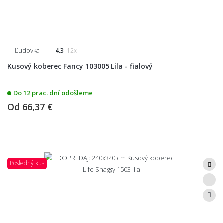
Ľudovka
4.3
12x
Kusový koberec Fancy 103005 Lila - fialový
Do 12 prac. dní odošleme
Od
66,37 €
Posledný kus