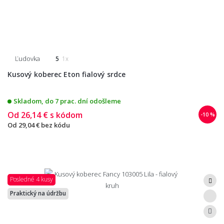
Ľudovka
5
1x
Kusový koberec Eton fialový srdce
Skladom, do 7 prac. dní odošleme
Od
26,14 €
s kódom
-10 %
Od
29,04 €
bez kódu
Posledné 4 kusy
Praktický na údržbu