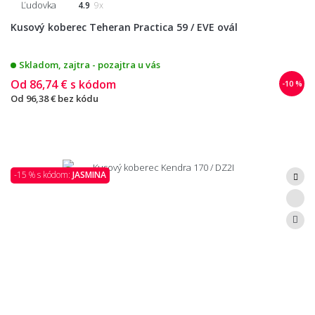
Ľudovka
4.9
9x
Kusový koberec Teheran Practica 59 / EVE ovál
Skladom, zajtra - pozajtra u vás
Od
86,74 €
s kódom
-10 %
Od
96,38 €
bez kódu
-15 % s kódom:
JASMINA