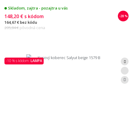
Skladom, zajtra - pozajtra u vás
148,20 €
s kódom
-28 %
164,67 €
bez kódu
205,84 €
pôvodná cena
-10 % s kódom:
LAMPA