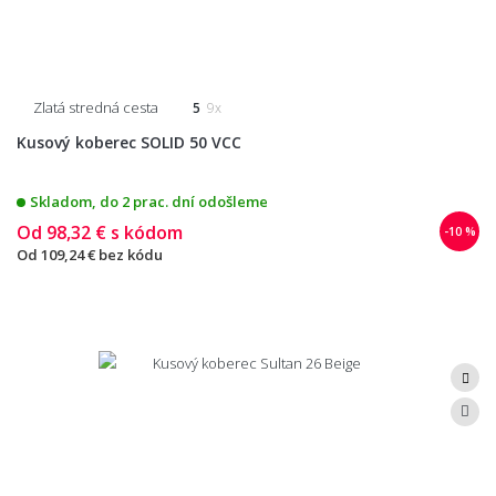
Zlatá stredná cesta
5
9x
Kusový koberec SOLID 50 VCC
Skladom, do 2 prac. dní odošleme
Od
98,32 €
s kódom
-10 %
Od
109,24 €
bez kódu