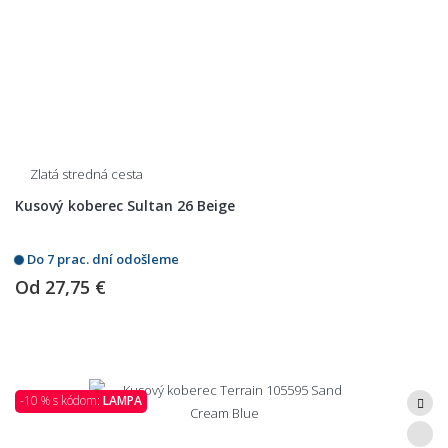
Zlatá stredná cesta
Kusový koberec Sultan 26 Beige
Do 7 prac. dní odošleme
Od
27,75 €
-10 % s kódom:
LAMPA