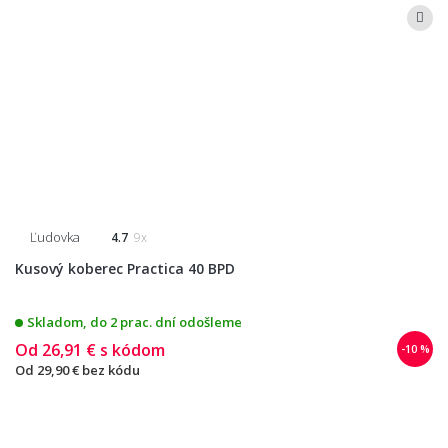
Ľudovka
4.7
9x
Kusový koberec Practica 40 BPD
Skladom, do 2 prac. dní odošleme
Od
26,91 €
s kódom
-10 %
Od
29,90 €
bez kódu