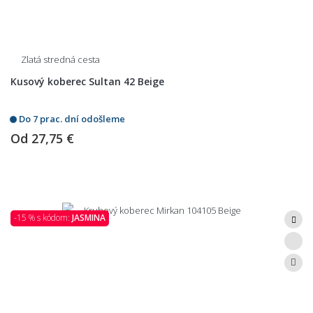
Zlatá stredná cesta
Kusový koberec Sultan 42 Beige
Do 7 prac. dní odošleme
Od
27,75 €
-15 % s kódom:
JASMINA