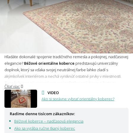
Hľadáte dokonalé spojenie tradičného remesla a pokojnej, nadčasovej
elegancie?
Béžové orientálne koberce
predstavujú univerzálny
doplnok, ktorý sa vďaka svojej neutrálnej farbe ľahko zladí s
akýmkoľvek interiérom a nechá vyniknúť ostatné prvky v miestnosti.
Tieto koberce sú cenené pre svoj sofistikovaný dizajn a často sa
Čítať viac
vyrábajú z vlny, bavlny alebo hodvábu, čo sú
prírodné materiály
s
VIDEO
vynikajúcou odolnosťou. Doprajte svojmu domovu štýlový kúsok s
Ako si správne vybrať orientálny koberec?
nádychom histórie, ktorý do priestoru vnesie pocit pokoja a skutočnej
noblesy.
Radíme denne tisícom zákazníkov:
Béžové koberce – nadčasová elegancia
Ako sa vyrába ručne tkaný koberec