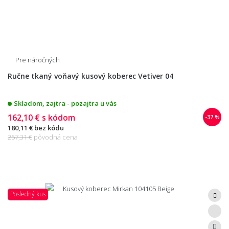
Pre náročných
Ručne tkaný voňavý kusový koberec Vetiver 04
Skladom, zajtra - pozajtra u vás
162,10 €
s kódom
-37 %
180,11 €
bez kódu
257,31 €
pôvodná cena
Posledný kus