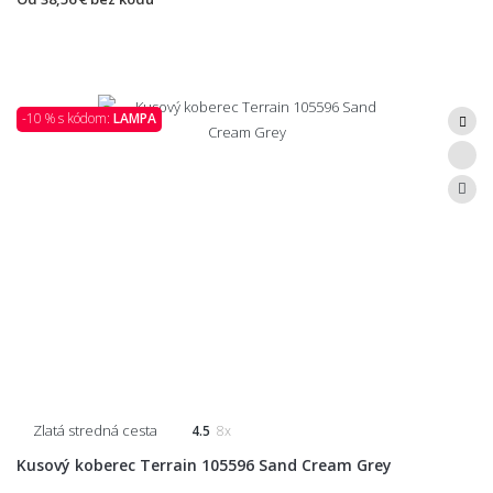
-10 % s kódom:
LAMPA
Zlatá stredná cesta
4.5
8x
Kusový koberec Terrain 105596 Sand Cream Grey