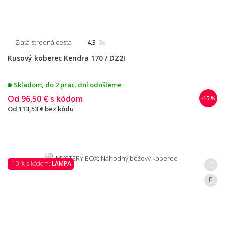
Zlatá stredná cesta
4.3
3x
Kusový koberec Kendra 170 / DZ2I
Skladom, do 2 prac. dní odošleme
Od
96,50 €
s kódom
-15 %
Od
113,53 €
bez kódu
-10 % s kódom:
LAMPA