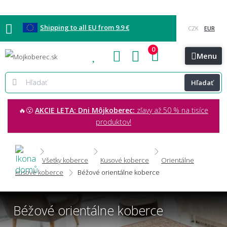
Shipping to all EU from 9.9 €
0
Blog
Vzorkovňa
Bratislava
Kontakt
Menu
Hľadať
🔥😮
AKCIE LETA: Dni Môjkoberec:
zľavy až 50 % na tisíce
produktov!
Všetky koberce
Kusové koberce
Orientálne
kusové koberce
Béžové orientálne koberce
Béžové orientálne koberce