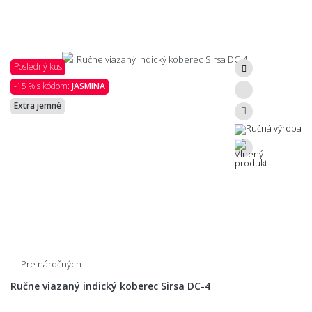
Posledný kus
-15 % s kódom:
JASMINA
Extra jemné
Pre náročných
Ručne viazaný indický koberec Sirsa DC-4