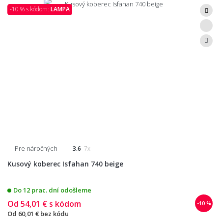
-10 % s kódom:
LAMPA
Pre náročných
3.6
7x
Kusový koberec Isfahan 740 beige
Do 12 prac. dní odošleme
Od
54,01 €
s kódom
-10 %
Od
60,01 €
bez kódu