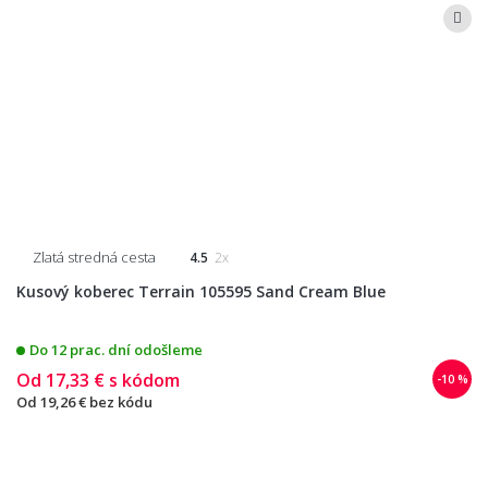
Zlatá stredná cesta
4.5
2x
Kusový koberec Terrain 105595 Sand Cream Blue
Do 12 prac. dní odošleme
Od
17,33 €
s kódom
-10 %
Od
19,26 €
bez kódu