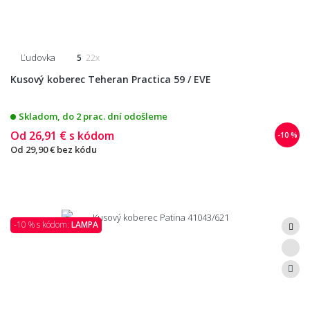
Ľudovka
5
22x
Kusový koberec Teheran Practica 59 / EVE
Skladom, do 2 prac. dní odošleme
Od
26,91 €
s kódom
-10 %
Od
29,90 €
bez kódu
-10 % s kódom:
LAMPA