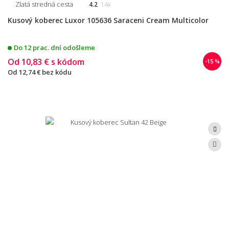
Zlatá stredná cesta
4.2
14x
Kusový koberec Luxor 105636 Saraceni Cream Multicolor
Do 12 prac. dní odošleme
Od
10,83 €
s kódom
-15 %
Od
12,74 €
bez kódu