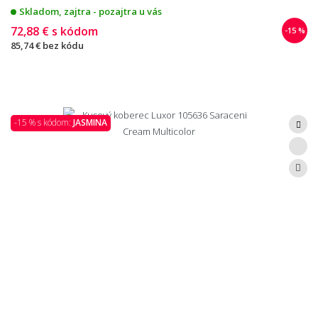
Skladom, zajtra - pozajtra u vás
72,88 €
s kódom
-15 %
85,74 €
bez kódu
-15 % s kódom:
JASMINA