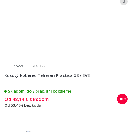
Ľudovka
4.6
17x
Kusový koberec Teheran Practica 58 / EVE
Skladom, do 2 prac. dní odošleme
Od
48,14 €
s kódom
-10 %
Od
53,49 €
bez kódu