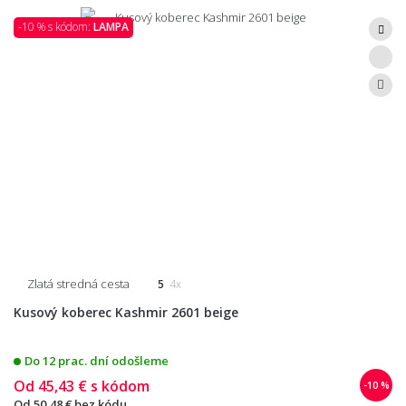
-10 % s kódom:
LAMPA
Zlatá stredná cesta
5
4x
Kusový koberec Kashmir 2601 beige
Do 12 prac. dní odošleme
Od
45,43 €
s kódom
-10 %
Od
50,48 €
bez kódu