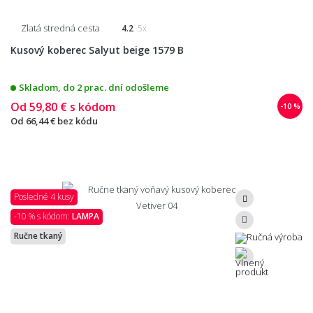
Zlatá stredná cesta
4.2
5x
Kusový koberec Salyut beige 1579 B
Skladom, do 2 prac. dní odošleme
Od
59,80 €
s kódom
-10 %
Od
66,44 €
bez kódu
Posledné 4 kusy
-10 % s kódom:
LAMPA
Ručne tkaný