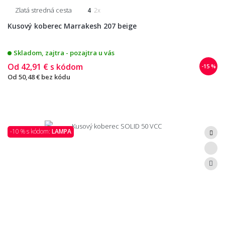
Zlatá stredná cesta
4
2x
Kusový koberec Marrakesh 207 beige
Skladom, zajtra - pozajtra u vás
Od
42,91 €
s kódom
-15 %
Od
50,48 €
bez kódu
-10 % s kódom:
LAMPA