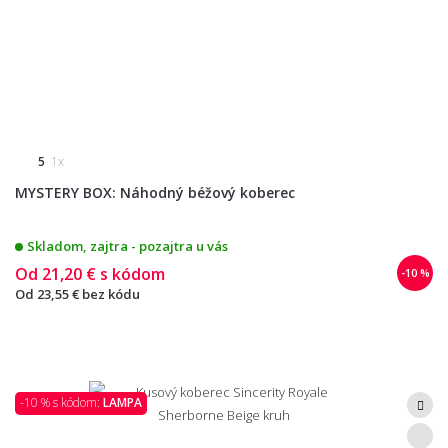
5
1x
MYSTERY BOX: Náhodný béžový koberec
Skladom, zajtra - pozajtra u vás
Od
21,20 €
s kódom
-10 %
Od
23,55 €
bez kódu
-10 % s kódom:
LAMPA