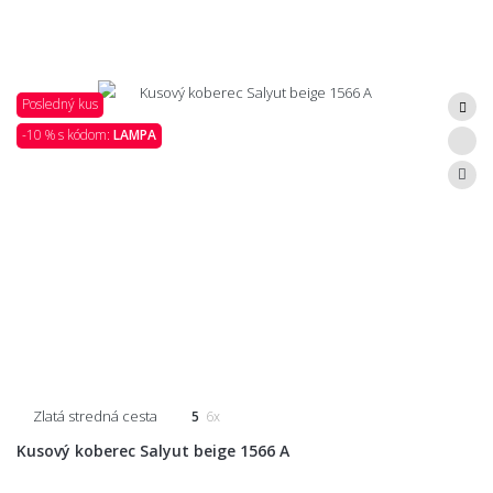
Posledný kus
-10 % s kódom:
LAMPA
Zlatá stredná cesta
5
6x
Kusový koberec Salyut beige 1566 A