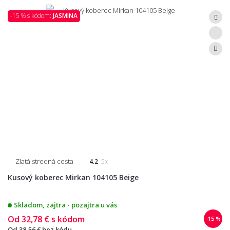
-15 % s kódom:
JASMINA
Zlatá stredná cesta
4.2
5x
Kusový koberec Mirkan 104105 Beige
Skladom, zajtra - pozajtra u vás
Od
32,78 €
s kódom
-15 %
Od
38,56 €
bez kódu