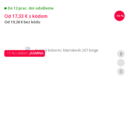
Do 12 prac. dní odošleme
Od
17,33 €
s kódom
-10 %
Od
19,26 €
bez kódu
-15 % s kódom:
JASMINA