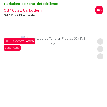
Skladom, do 2 prac. dní odošleme
Od
100,32 €
s kódom
-10 %
Od
111,47 €
bez kódu
-10 % s kódom:
LAMPA
Super cena