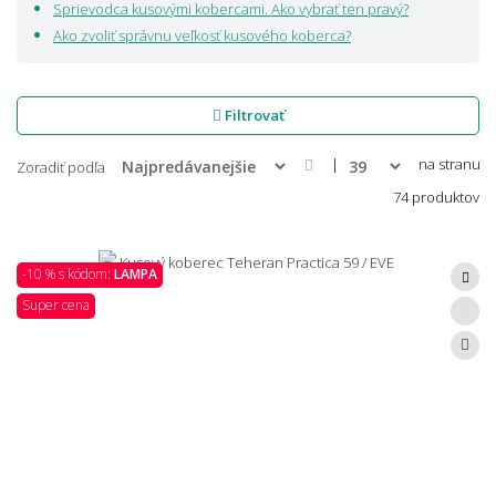
Sprievodca kusovými kobercami. Ako vybrať ten pravý?
Ako zvoliť správnu veľkosť kusového koberca?
Filtrovať
|
na stranu
Zoradiť podľa
74 produktov
-10 % s kódom:
LAMPA
Super cena