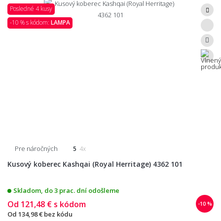
Posledné 4 kusy
-10 % s kódom:
LAMPA
Pre náročných
5
4x
Kusový koberec Kashqai (Royal Herritage) 4362 101
Skladom, do 3 prac. dní odošleme
Od
121,48 €
s kódom
-10 %
Od
134,98 €
bez kódu