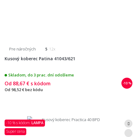
Pre náročných
5
12x
Kusový koberec Patina 41043/621
Skladom, do 3 prac. dní odošleme
Od
88,67 €
s kódom
-10 %
Od
98,52 €
bez kódu
-10 % s kódom:
LAMPA
Super cena