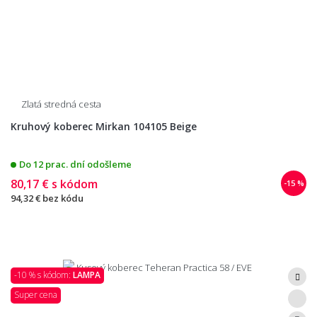
Zlatá stredná cesta
Kruhový koberec Mirkan 104105 Beige
Do 12 prac. dní odošleme
80,17 €
s kódom
-15 %
94,32 €
bez kódu
-10 % s kódom:
LAMPA
Super cena