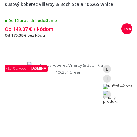
Kusový koberec Villeroy & Boch Scala 106265 White
Do 12 prac. dní odošleme
Od
149,07 €
s kódom
-15 %
Od
175,38 €
bez kódu
-15 % s kódom:
JASMINA