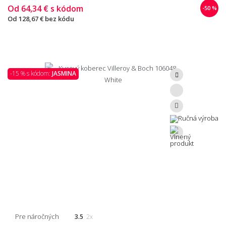
Od
64,34 €
s kódom
-50 %
Od
128,67 €
bez kódu
-15 % s kódom:
JASMINA
Pre náročných
3.5
2x