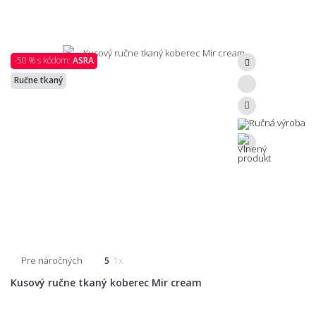
-50 % s kódom:
ASRA
Ručne tkaný
Pre náročných
5
1x
Kusový ručne tkaný koberec Mir cream