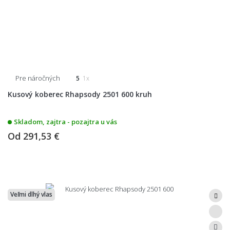
Pre náročných
5
1x
Kusový koberec Rhapsody 2501 600 kruh
Skladom, zajtra - pozajtra u vás
Od
291,53 €
Veľmi dlhý vlas