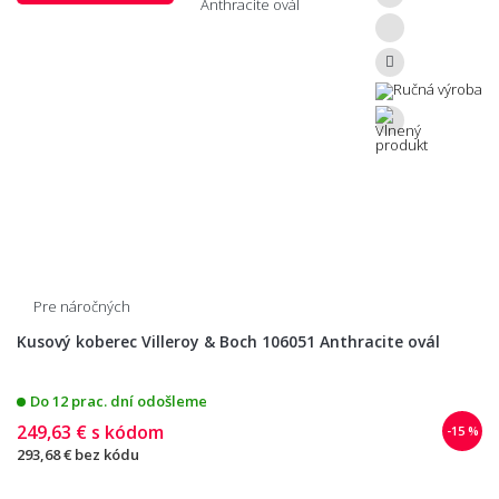
Pre náročných
Kusový koberec Villeroy & Boch 106051 Anthracite ovál
Do 12 prac. dní odošleme
249,63 €
s kódom
-15 %
293,68 €
bez kódu