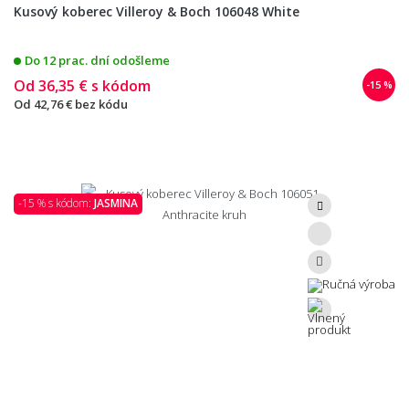
Kusový koberec Villeroy & Boch 106048 White
Do 12 prac. dní odošleme
Od
36,35 €
s kódom
-15 %
Od
42,76 €
bez kódu
-15 % s kódom:
JASMINA