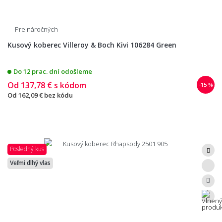
Pre náročných
Kusový koberec Villeroy & Boch Kivi 106284 Green
Do 12 prac. dní odošleme
Od
137,78 €
s kódom
-15 %
Od
162,09 €
bez kódu
Posledný kus
Veľmi dlhý vlas