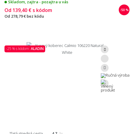
Skladom, zajtra - pozajtra u vás
Od
139,40 €
s kódom
-50 %
Od
278,79 €
bez kódu
-25 % s kódom:
ALADIN
Zlatá stredná cesta
4.7
3x