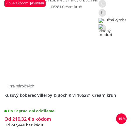
-15 % s kódom:
JASMINA
Pre náročných
Kusový koberec Villeroy & Boch Kivi 106281 Cream kruh
Do 12 prac. dní odošleme
Od
210,32 €
s kódom
-15 %
Od
247,44 €
bez kódu