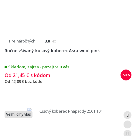
Pre náročných
3.8
4x
Ručne všívaný kusový koberec Asra wool pink
Skladom, zajtra - pozajtra u vás
Od
21,45 €
s kódom
-50 %
Od
42,89 €
bez kódu
Veľmi dlhý vlas