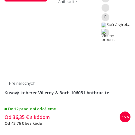
Pre náročných
Kusový koberec Villeroy & Boch 106051 Anthracite
Do 12 prac. dní odošleme
Od
36,35 €
s kódom
-15 %
Od
42,76 €
bez kódu