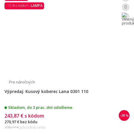
-10 % s kódom:
LAMPA
Pre náročných
Výpredaj: Kusový koberec Lana 0301 110
Skladom, do 3 prac. dní odošleme
243,87 €
s kódom
-28 %
270,97 €
bez kódu
338,71 €
pôvodná cena