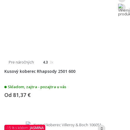
Pre náročných
4.3
3x
Kusový koberec Rhapsody 2501 600
Skladom, zajtra - pozajtra u vás
Od
81,37 €
-15 % s kódom:
JASMINA