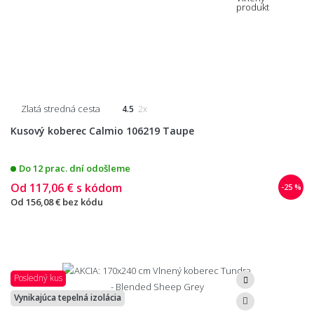
Zlatá stredná cesta
4.5
2x
Kusový koberec Calmio 106219 Taupe
Do 12 prac. dní odošleme
Od
117,06 €
s kódom
-25 %
Od
156,08 €
bez kódu
Posledný kus
Vynikajúca tepelná izolácia