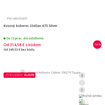
Pre náročných
Kusový koberec Stellan 675 Silver
Do 12 prac. dní odošleme
Od
314,58 €
s kódom
-10 %
Od
349,53 €
bez kódu
-25 % s kódom:
ALADIN