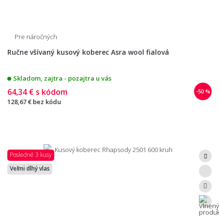
Pre náročných
Ručne všívaný kusový koberec Asra wool fialová
Skladom, zajtra - pozajtra u vás
64,34 €
s kódom
-50 %
128,67 €
bez kódu
Posledné 3 kusy
Veľmi dlhý vlas