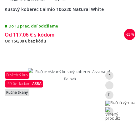
Kusový koberec Calmio 106220 Natural White
Do 12 prac. dní odošleme
Od
117,06 €
s kódom
-25 %
Od
156,08 €
bez kódu
Posledný kus
-50 % s kódom:
ASRA
Ručne tkaný