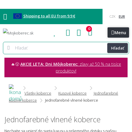
Shipping to all EU from 9.9 €
0
Blog
Vzorkovňa
Bratislava
Kontakt
Menu
Hľadať
🔥😮
AKCIE LETA: Dni Môjkoberec:
zľavy až 50 % na tisíce
produktov!
Všetky koberce
Kusové koberce
Jednofarebné
kusové koberce
Jednofarebné vlnené koberce
Jednofarebné vlnené koberce
Nechajte sa uniesť do sveta luxusu a príjemného dotyku s našou