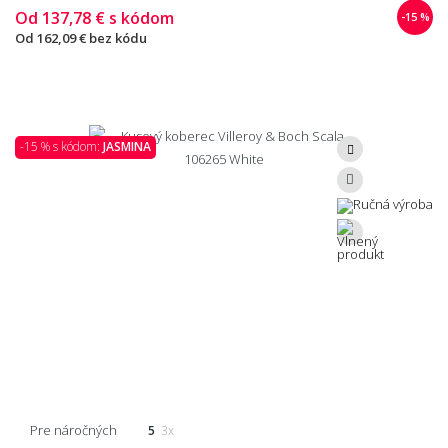
Od
137,78 €
s kódom
-15 %
Od
162,09 €
bez kódu
-15 % s kódom:
JASMINA
Pre náročných
5
3x