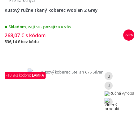
Pre náročných
Kusový ručne tkaný koberec Woolen 2 Grey
Skladom, zajtra - pozajtra u vás
268,07 €
s kódom
-50 %
536,14 €
bez kódu
-10 % s kódom:
LAMPA