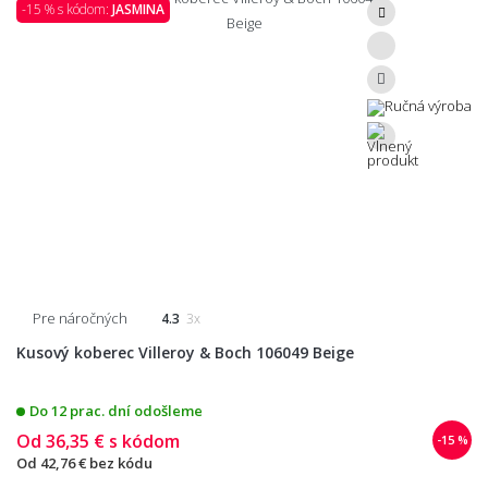
-15 % s kódom:
JASMINA
Pre náročných
4.3
3x
Kusový koberec Villeroy & Boch 106049 Beige
Do 12 prac. dní odošleme
Od
36,35 €
s kódom
-15 %
Od
42,76 €
bez kódu