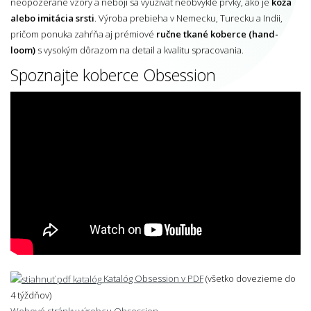
neopozerané vzory a nebojí sa využívať neobvyklé prvky, ako je
koža
alebo imitácia srsti
. Výroba prebieha v Nemecku, Turecku a Indii,
pričom ponuka zahŕňa aj prémiové
ručne tkané koberce (hand-
loom)
s vysokým dôrazom na detail a kvalitu spracovania.
Spoznajte koberce Obsession
Katalóg Obsession v PDF
(všetko dovezieme do
4 týždňov)
Webové stránky výrobcu Obsession