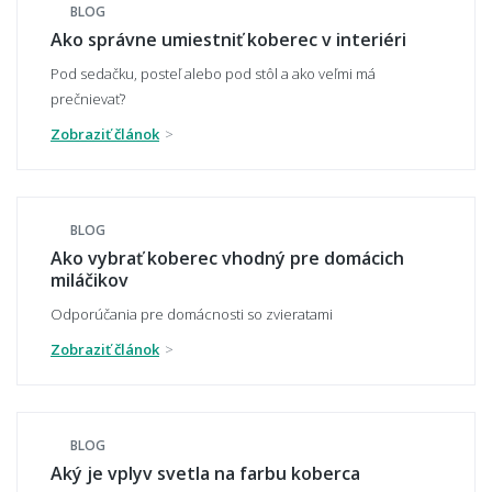
BLOG
Ako správne umiestniť koberec v interiéri
Pod sedačku, posteľ alebo pod stôl a ako veľmi má
Aký veľký presah má mať koberec pod
prečnievať?
stolom?
Zobraziť článok
Môže mi koberec opticky zväčšiť miestnosť?
BLOG
Ako vybrať koberec vhodný pre domácich
miláčikov
Odporúčania pre domácnosti so zvieratami
Čo ak zvolím zlú veľkosť koberca?
Zobraziť článok
👣 Pohodlie a každodenné používanie
BLOG
Aký je vplyv svetla na farbu koberca
Aký koberec je príjemný na chodenie