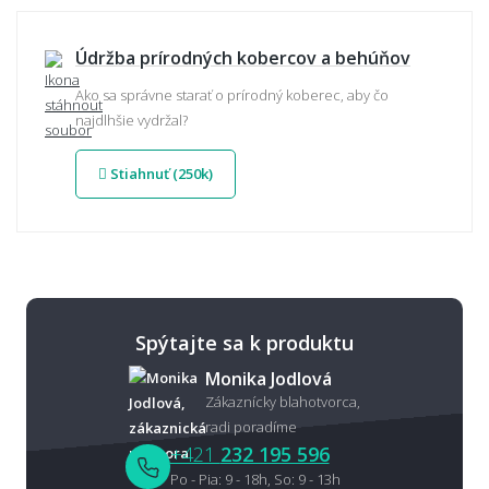
Údržba prírodných kobercov a behúňov
Ako sa správne starať o prírodný koberec, aby čo
najdlhšie vydržal?
Stiahnuť (250k)
Spýtajte sa k produktu
Monika Jodlová
Zákaznícky blahotvorca,
radi poradíme
+421
232 195 596
Po - Pia: 9 - 18h, So: 9 - 13h