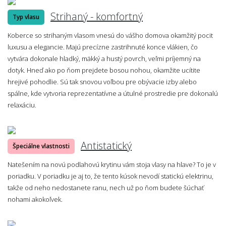
Strihaný - komfortný
Typ vlasu
Koberce so strihaným vlasom vnesú do vášho domova okamžitý pocit
luxusu a elegancie. Majú precízne zastrihnuté konce vlákien, čo
vytvára dokonale hladký, mäkký a hustý povrch, veľmi príjemný na
dotyk. Hneď ako po ňom prejdete bosou nohou, okamžite ucítite
hrejivé pohodlie. Sú tak snovou voľbou pre obývacie izby alebo
spálne, kde vytvoria reprezentatívne a útulné prostredie pre dokonalú
relaxáciu.
Antistatický
Špeciálne vlastnosti
Natešením na novú podlahovú krytinu vám stoja vlasy na hlave? To je v
poriadku. V poriadku je aj to, že tento kúsok nevodí statickú elektrinu,
takže od neho nedostanete ranu, nech už po ňom budete šúchať
nohami akokoľvek.