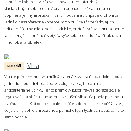
metrážne koberce
. Melírovanie býva na jednofarebných aj
viacfarebných kobercoch. V prvom prípade je základná farba
doplnená jemnými prúžkami v inom odtieni a v prípade druhom sa
jedná o pestrofarebné koberce kombinujúce rôzne farby aj ich
odtiene. Melírovanie je veľmi praktické, pretože vďaka nemu koberce
ľahko skryjú drobné nečistoty. Navyše kobercom dodáva štruktúru a
mnohokrát aj 3D efekt.
Vlna
Materiál
Vlna je prírodný, hrejivý a mäkký materiál s vynikajúcou odolnosťou a
jednoduchou údržbou. Dobre izoluje zvuk aj teplo a má
antibakteriálne účinky. Tento prémiový kúsok navyše dokáže skvele
regulovať mikroklímu
– absorbuje vzdušnú vlhkosť a podľa potreby ju
uvoľňuje späť. Krátko po rozbalení môže koberec mierne púšťať vlas,
čo je u vlny úplne prirodzené a po niekoľkých týždňoch používania to
samo odznie.