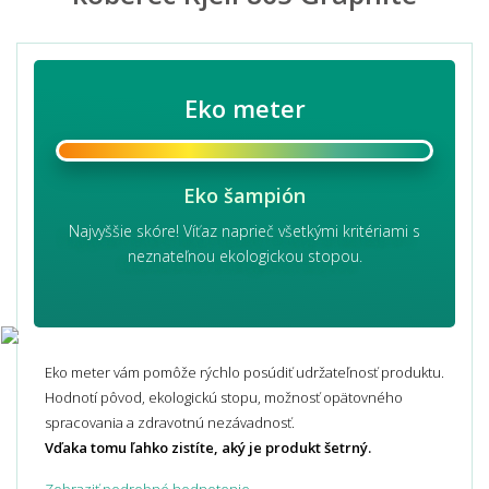
Eko meter
Eko šampión
Najvyššie skóre! Víťaz naprieč všetkými kritériami s
neznateľnou ekologickou stopou.
Eko meter vám pomôže rýchlo posúdiť udržateľnosť produktu.
Hodnotí pôvod, ekologickú stopu, možnosť opätovného
spracovania a zdravotnú nezávadnosť.
Vďaka tomu ľahko zistíte, aký je produkt šetrný.
Zobraziť podrobné hodnotenie