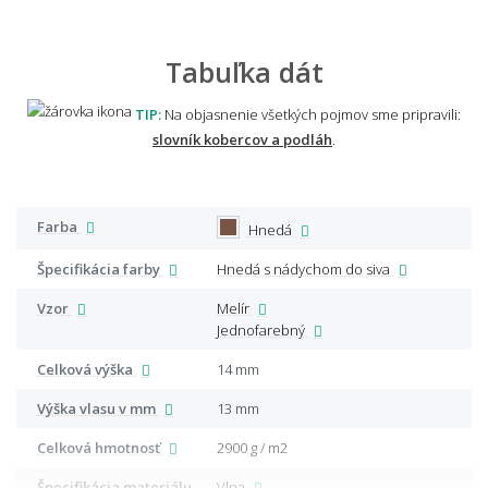
Tabuľka dát
TIP:
Na objasnenie všetkých pojmov sme pripravili:
slovník kobercov a podláh
.
Farba
Hnedá
Špecifikácia farby
Hnedá s nádychom do siva
Vzor
Melír
Jednofarebný
Celková výška
14 mm
Výška vlasu v mm
13 mm
Celková hmotnosť
2900 g / m2
Špecifikácia materiálu
Vlna