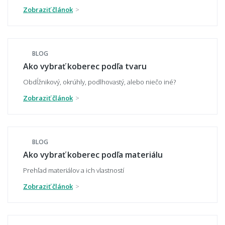
Zobraziť článok
Môžem si vytvoriť vlastný kusový koberec na
mieru?
BLOG
Ako vybrať koberec podľa tvaru
Obdĺžnikový, okrúhly, podlhovastý, alebo niečo iné?
Môžem si nechať vyrobiť koberec s vlastnou
Zobraziť článok
potlačou alebo logom?
BLOG
📏 Veľkosť a umiestnenie
Ako vybrať koberec podľa materiálu
Prehľad materiálov a ich vlastností
Ako vybrať správnu veľkosť koberca?
Zobraziť článok
Aký veľký koberec zvoliť pod sedačku?