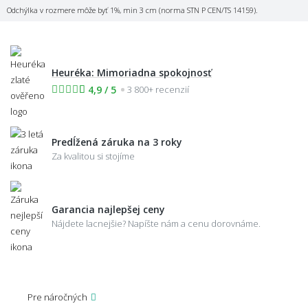
Odchýlka v rozmere môže byť 1%, min 3 cm (norma STN P CEN/TS 14159).
Heuréka: Mimoriadna spokojnosť
4,9 / 5
3 800+ recenzií
Predĺžená záruka na 3 roky
Za kvalitou si stojíme
Garancia najlepšej ceny
Nájdete lacnejšie? Napíšte nám a cenu dorovnáme.
Pre náročných