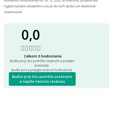
užívateľmi. Hodnotenie od 16. 12. 2022 sú overené, pridané iba
registrovanými užívateľmi a nie je do nich správcom akokoľvek
zasahované.
0,0
Celkom 0 hodnotenie
Buďte prvý, kto pomôže ostatným a pridajte
komentár.
Buďte prví a pridajte textové hodnotenie.
Buďte prvý kto pomôže ostatným
a napíše textovú recenziu