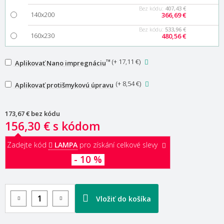
Bez kódu:
407,43 €
140x200
366,69 €
Bez kódu:
533,96 €
160x230
480,56 €
™
(
+ 17,11 €
)
Aplikovať Nano impregnáciu
(
+ 8,54 €
)
Aplikovať protišmykovú úpravu
173,67 €
bez kódu
156,30 €
s kódom
Zadejte kód
LAMPA
pro získání celkové slevy
- 10 %
Vložiť do košíka