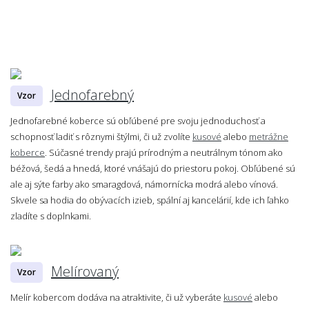
Jednofarebný
Vzor
Jednofarebné koberce sú obľúbené pre svoju jednoduchosť a
schopnosť ladiť s rôznymi štýlmi, či už zvolíte
kusové
alebo
metrážne
koberce
. Súčasné trendy prajú prírodným a neutrálnym tónom ako
béžová, šedá a hnedá, ktoré vnášajú do priestoru pokoj. Obľúbené sú
ale aj sýte farby ako smaragdová, námornícka modrá alebo vínová.
Skvele sa hodia do obývacích izieb, spální aj kancelárií, kde ich ľahko
zladíte s doplnkami.
Melírovaný
Vzor
Melír kobercom dodáva na atraktivite, či už vyberáte
kusové
alebo