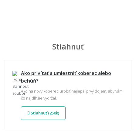
Stiahnuť
Ako privítať a umiestniť koberec alebo
behúň?
Ako na nový koberec urobiť najlepší prvý dojem, aby vám
čo najdlhšie vydržal.
Stiahnuť (250k)