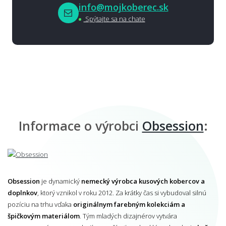
info@mojkoberec.sk
Spýtajte sa na chate
Informace o výrobci
Obsession
:
Obsession
je dynamický
nemecký výrobca kusových kobercov a
doplnkov
, ktorý vznikol v roku 2012. Za krátky čas si vybudoval silnú
pozíciu na trhu vďaka
originálnym farebným kolekciám a
špičkovým materiálom
. Tým mladých dizajnérov vytvára