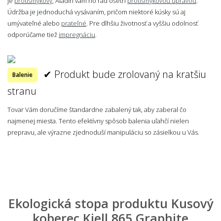
je
protišmykový
, Aladin vám ho rád ošetrí
protišmykovou úpravou
.
Údržba je jednoduchá vysávaním, pričom niektoré kúsky sú aj
umývateľné alebo
prateľné
. Pre dlhšiu životnosť a vyššiu odolnosť
odporúčame tiež
impregnáciu
.
✔ Produkt bude zrolovaný na kratšiu
Balenie
stranu
Tovar Vám doručíme štandardne zabalený tak, aby zaberal čo
najmenej miesta. Tento efektívny spôsob balenia uľahčí nielen
prepravu, ale výrazne zjednoduší manipuláciu so zásielkou u Vás.
Ekologická stopa produktu Kusový
koberec Kjell 865 Graphite