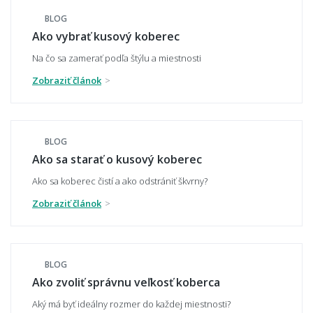
Svetlý alebo tmavý koberec – čo je
praktickejšie?
BLOG
Ako vybrať kusový koberec
Na čo sa zamerať podľa štýlu a miestnosti
Zobraziť článok
Ako zladiť koberec s nábytkom a podlahou?
BLOG
Hodí sa vzorovaný koberec do malého
Ako sa starať o kusový koberec
priestoru?
Ako sa koberec čistí a ako odstrániť škvrny?
Zobraziť článok
Aký koberec zvoliť do moderného interiéru?
BLOG
Ako zvoliť správnu veľkosť koberca
Má koberec ladiť alebo kontrastovať?
Aký má byť ideálny rozmer do každej miestnosti?