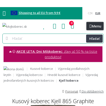
Shipping to all EU from 9.9 €
0
Blog
Vzorkovňa
Bratislava
Kontakt
Menu
Hľadať
🔥😮
AKCIE LETA: Dni Môjkoberec:
zľavy až 50 % na tisíce
produktov!
Kusové koberce
Výpredaj podlahových
krytín
Výpredaj kobercov
Hnedé kusové koberce
Výpredaj
jednofarebných kusových kobercov
Kjell koberce
Porovnat
Do obľúbených
Kusový koberec Kjell 865 Graphite