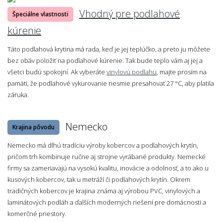
Vhodný pre podlahové
Špeciálne vlastnosti
kúrenie
Táto podlahová krytina má rada, keď je jej teplúčko, a preto ju môžete
bez obáv položiť na podlahové kúrenie. Tak bude teplo vám aj jej a
všetci budú spokojní. Ak vyberáte
vinylovú podlahu
, majte prosím na
pamäti, že podlahové vykurovanie nesmie presahovať 27 °C, aby platila
záruka.
Nemecko
Krajina pôvodu
Nemecko má dlhú tradíciu výroby kobercov a podlahových krytín,
pričom trh kombinuje ručne aj strojne vyrábané produkty. Nemecké
firmy sa zameriavajú na vysokú kvalitu, inovácie a odolnosť, a to ako u
kusových kobercov, tak u metráží či podlahových krytín. Okrem
tradičných kobercov je krajina známa aj výrobou PVC, vinylových a
laminátových podláh a ďalších moderných riešení pre domácnosti a
komerčné priestory.