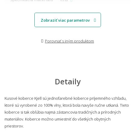
Zobraziť viac parametrov
Porovnať s iným produktom
Detaily
Kusové koberce Kjell sú jednofarebné koberce príjemného vzhľadu,
ktoré sú vyrobené zo 100% vlny, ktorá bola navyše ručne utkaná. Tieto
koberce si tak obľúbia najmä zástancovia tradičných a prírodných
materiálov. Koberce možno umiestniť do všetkých obytných
priestorov.