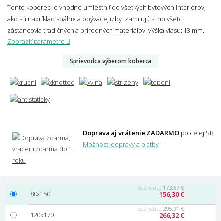
Tento koberec je vhodné umiestniť do všetkých bytových interiérov,
ako sú napríklad spálne a obývacej izby. Zamilujú si ho všetci
zástancovia tradičných a prírodných materiálov.
Výška vlasu: 13 mm.
Zobraziť parametre
Sprievodca výberom koberca
Doprava aj vrátenie ZADARMO
po celej SR
Možnosti dopravy a platby
Bez kódu:
173,67 €
80x150
156,30 €
Bez kódu:
295,91 €
120x170
266,32 €