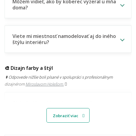
Môžem vidieť, ako by koberec vyzeral u mňa
doma?
Viete mi miestnosť namodelovať aj do iného
štýlu interiéru?
🎨 Dizajn farby a štýl
👨‍Odpovede nižšie boli písané v spolupráci s profesionálnym
dizajnérom
Miroslavom Holešom.
Aké sú súčasné trendy v motívoch
kobercov?
Zobraziť viac