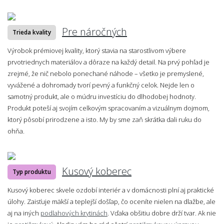
Pre náročných
Trieda kvality
Výrobok prémiovej kvality, ktorý stavia na starostlivom výbere
prvotriednych materiálov a dôraze na každý detail. Na prvý pohľad je
zrejmé, že nič nebolo ponechané náhode – všetko je premyslené,
vyvážené a dohromady tvorí pevný a funkčný celok. Nejde len o
samotný produkt, ale o múdru investíciu do dlhodobej hodnoty.
Produkt poteší aj svojím celkovým spracovaním a vizuálnym dojmom,
ktorý pôsobí prirodzene a isto. My by sme zaň skrátka dali ruku do
ohňa.
Kusový koberec
Typ produktu
Kusový koberec skvele ozdobí interiér a v domácnosti plní aj praktické
úlohy. Zaisťuje mäkší a teplejší došľap, čo oceníte nielen na dlažbe, ale
aj na iných
podlahových krytinách
. Vďaka obšitiu dobre drží tvar. Ak nie