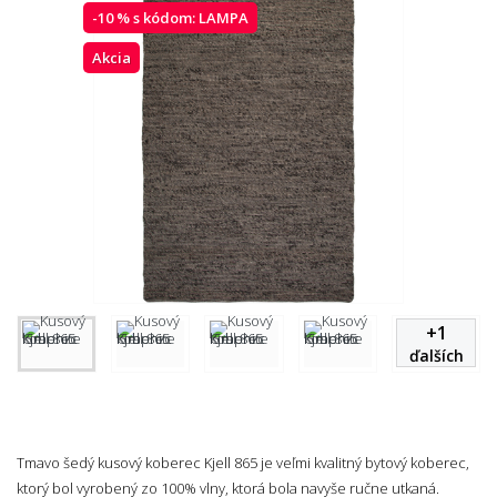
-10 % s kódom:
LAMPA
Akcia
+
1
ďalších
Tmavo šedý kusový koberec Kjell 865 je veľmi kvalitný bytový koberec,
ktorý bol vyrobený zo 100% vlny, ktorá bola navyše ručne utkaná.