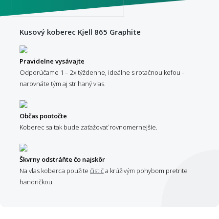
Kusový koberec Kjell 865 Graphite
Pravidelne vysávajte
Odporúčame 1 – 2x týždenne, ideálne s rotačnou kefou -
narovnáte tým aj strihaný vlas.
Občas pootočte
Koberec sa tak bude zaťažovať rovnomernejšie.
Škvrny odstráňte čo najskôr
Na vlas koberca použite
čistič
a krúživým pohybom pretrite
handričkou.