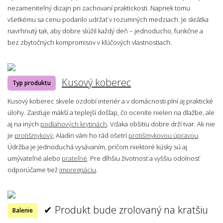
nezameniteľný dizajn pri zachovaní praktickosti. Napriek tomu
všetkému sa cenu podarilo udržať v rozumných medziach. Je skrátka
navrhnutý tak, aby dobre slúžil každý deň – jednoducho, funkčne a
bez zbytočných kompromisov v kľúčových vlastnostiach.
Kusový koberec
Typ produktu
Kusový koberec skvele ozdobí interiér a v domácnosti plní aj praktické
úlohy. Zaisťuje mäkší a teplejší došľap, čo oceníte nielen na dlažbe, ale
aj na iných
podlahových krytinách
. Vďaka obšitiu dobre drží tvar. Ak nie
je
protišmykový
, Aladin vám ho rád ošetrí
protišmykovou úpravou
.
Údržba je jednoduchá vysávaním, pričom niektoré kúsky sú aj
umývateľné alebo
prateľné
. Pre dlhšiu životnosť a vyššiu odolnosť
odporúčame tiež
impregnáciu
.
✔ Produkt bude zrolovaný na kratšiu
Balenie