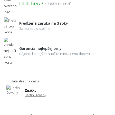
4,9 / 5
3 800+ recenzií
Predĺžená záruka na 3 roky
Za kvalitou si stojíme
Garancia najlepšej ceny
Nájdete lacnejšie? Napíšte nám a cenu dorovnáme.
Zlatá stredná cesta
Značka:
Berfin Dywany