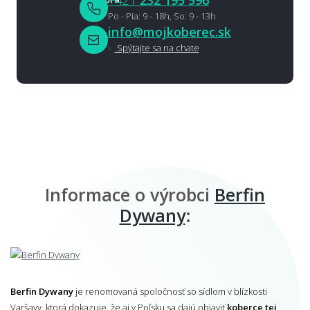
Po - Pia: 9 - 18h, So: 9 - 13h
info@mojkoberec.sk
Spýtajte sa na chate
Informace o výrobci
Berfin
Dywany
:
Berfin Dywany
je renomovaná spoločnosť so sídlom v blízkosti
Varšavy, ktorá dokazuje, že aj v Poľsku sa dajú objaviť
koberce tej