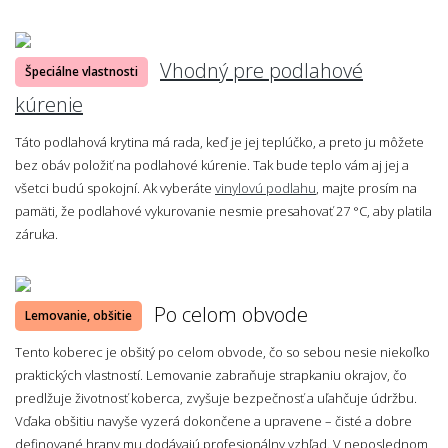
Vhodný pre podlahové
Špeciálne vlastnosti
kúrenie
Táto podlahová krytina má rada, keď je jej teplúčko, a preto ju môžete
bez obáv položiť na podlahové kúrenie. Tak bude teplo vám aj jej a
všetci budú spokojní. Ak vyberáte
vinylovú podlahu
, majte prosím na
pamäti, že podlahové vykurovanie nesmie presahovať 27 °C, aby platila
záruka.
Po celom obvode
Lemovanie, obšitie
Tento koberec je obšitý po celom obvode, čo so sebou nesie niekoľko
praktických vlastností. Lemovanie zabraňuje strapkaniu okrajov, čo
predlžuje životnosť koberca, zvyšuje bezpečnosť a uľahčuje údržbu.
Vďaka obšitiu navyše vyzerá dokončene a upravene – čisté a dobre
definované hrany mu dodávajú profesionálny vzhľad. V neposlednom