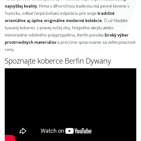
najvyššej kvality
. Firma s dlhoročnou tradíciou má pevné korene v
Turecku, odkiaľ čerpá bohatú inšpiráciu pre svoje
tradičné
orientálne aj úplne originálne moderné kolekcie
. Či už hľadáte
luxusný koberec z pravej ovčej vlny, hrejivého akrylu alebo
mimoriadne odolného polypropylénu, Berfin ponúka
široký výber
prvotriednych materiálov
a precízne spracovanie za veľmi priaznivé
ceny.
Spoznajte koberce Berfin Dywany