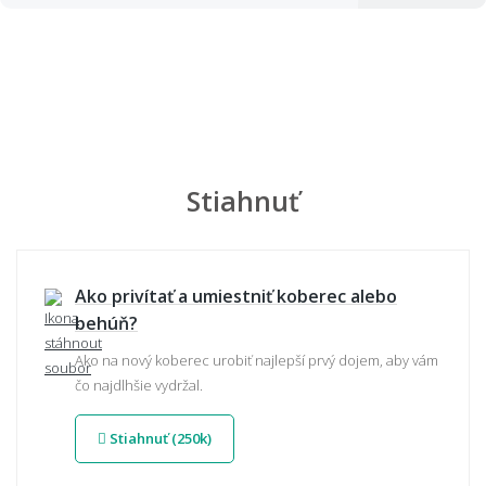
Stiahnuť
Ako privítať a umiestniť koberec alebo
behúň?
Ako na nový koberec urobiť najlepší prvý dojem, aby vám
čo najdlhšie vydržal.
Stiahnuť (250k)