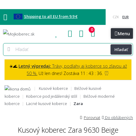
Shipping to all EU from 9.9 €
0
Blog
Vzorkovňa
Bratislava
Kontakt
Menu
Hľadať
☀️🌊
Letný výpredaj:
Trávy, podlahy aj koberce so zľavou až
⏰
50 %.
Už len dnes! Zostáva 11 : 43 : 35.
Kusové koberce
Béžové kusové
koberce
Koberce pod jedálenský stôl
Béžové moderné
koberce
Lacné kusové koberce
Zara
Porovnat
Do obľúbených
Kusový koberec Zara 9630 Beige