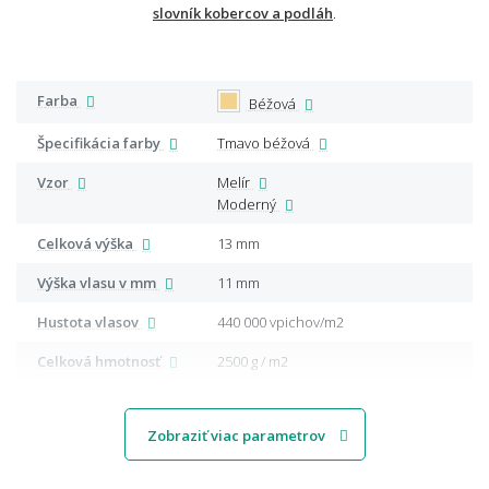
slovník kobercov a podláh
.
Farba
Béžová
Špecifikácia farby
Tmavo béžová
Vzor
Melír
Moderný
Celková výška
13 mm
Výška vlasu v mm
11 mm
Hustota vlasov
440 000 vpichov/m2
Celková hmotnosť
2500 g / m2
Zobraziť viac parametrov