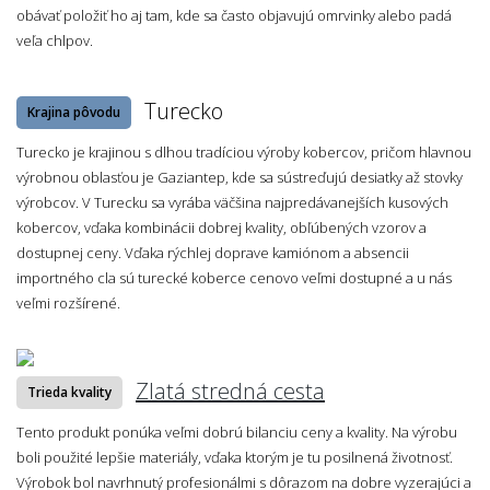
obávať položiť ho aj tam, kde sa často objavujú omrvinky alebo padá
veľa chlpov.
Turecko
Krajina pôvodu
Turecko je krajinou s dlhou tradíciou výroby kobercov, pričom hlavnou
výrobnou oblasťou je Gaziantep, kde sa sústreďujú desiatky až stovky
výrobcov. V Turecku sa vyrába väčšina najpredávanejších kusových
kobercov, vďaka kombinácii dobrej kvality, obľúbených vzorov a
dostupnej ceny. Vďaka rýchlej doprave kamiónom a absencii
importného cla sú turecké koberce cenovo veľmi dostupné a u nás
veľmi rozšírené.
Zlatá stredná cesta
Trieda kvality
Tento produkt ponúka veľmi dobrú bilanciu ceny a kvality. Na výrobu
boli použité lepšie materiály, vďaka ktorým je tu posilnená životnosť.
Výrobok bol navrhnutý profesionálmi s dôrazom na dobre vyzerajúci a