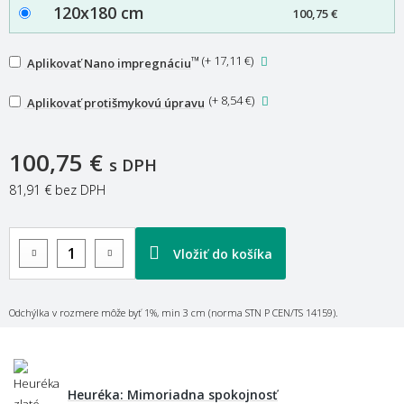
120x180 cm
100,75 €
™
(
+ 17,11 €
)
Aplikovať Nano impregnáciu
(
+ 8,54 €
)
Aplikovať protišmykovú úpravu
100,75 €
s DPH
81,91 €
bez DPH
Vložiť do košíka
Odchýlka v rozmere môže byť 1%, min 3 cm (norma STN P CEN/TS 14159).
Heuréka: Mimoriadna spokojnosť