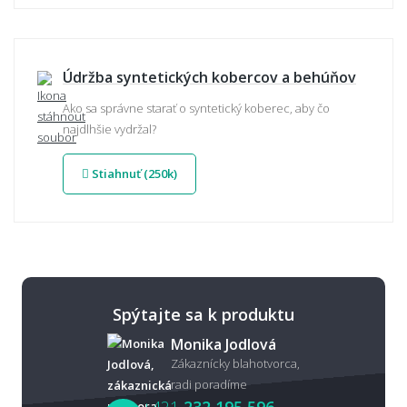
Údržba syntetických kobercov a behúňov
Ako sa správne starať o syntetický koberec, aby čo
najdlhšie vydržal?
Stiahnuť (250k)
Spýtajte sa k produktu
Monika Jodlová
Zákaznícky blahotvorca,
radi poradíme
+421
232 195 596