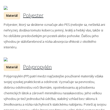
Polyester
Materiál
Polyester, ktorý sa skrátene označuje ako PES (nebojte sa, nešteká ani
nehryzie), dodáva tomuto kobercu jemný, lesklý a hebký vlas, takže si
ho obľúbite predovšetkým pri posteli alebo pohovke. Ďalšou jeho
výhodou je stálofarebnosť a nízka absorpcia vlhkosti z okolitého
interiéru.
Polypropylén
Materiál
Polypropylén (PP) patrí medzi najčastejšie používané materiály vďaka
svojej vysokej praktickosti a odolnosti. Vyznačuje sa pevnosťou,
dobrou odolnosťou voči škvrnám, opotrebovaniu aj pôsobeniu
chemických látok a zároveň minimálnou nasiakavosťou. Jeho veľkou
výhodou je tiež jednoduchá údržba, stabilný vzhľad bez sklonu k
žmolkovaniu a nízka náchylnosť k statickému nabíjaniu. Poteší aj svojou
priaznivou cenou, vďaka ktorej predstavuje veľmi dobrý pomer medzi