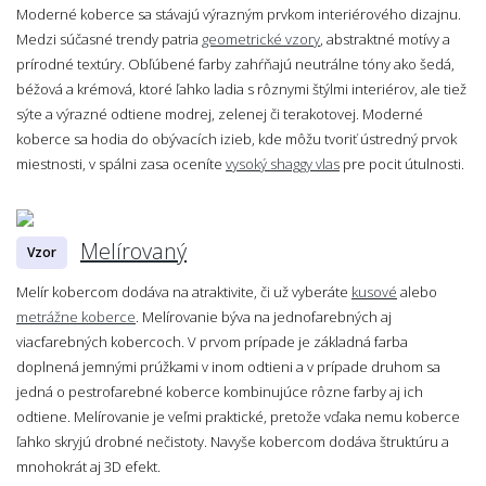
Moderné koberce sa stávajú výrazným prvkom interiérového dizajnu.
Medzi súčasné trendy patria
geometrické vzory
, abstraktné motívy a
prírodné textúry. Obľúbené farby zahŕňajú neutrálne tóny ako šedá,
béžová a krémová, ktoré ľahko ladia s rôznymi štýlmi interiérov, ale tiež
sýte a výrazné odtiene modrej, zelenej či terakotovej. Moderné
koberce sa hodia do obývacích izieb, kde môžu tvoriť ústredný prvok
miestnosti, v spálni zasa oceníte
vysoký shaggy vlas
pre pocit útulnosti.
Melírovaný
Vzor
Melír kobercom dodáva na atraktivite, či už vyberáte
kusové
alebo
metrážne koberce
. Melírovanie býva na jednofarebných aj
viacfarebných kobercoch. V prvom prípade je základná farba
doplnená jemnými prúžkami v inom odtieni a v prípade druhom sa
jedná o pestrofarebné koberce kombinujúce rôzne farby aj ich
odtiene. Melírovanie je veľmi praktické, pretože vďaka nemu koberce
ľahko skryjú drobné nečistoty. Navyše kobercom dodáva štruktúru a
mnohokrát aj 3D efekt.