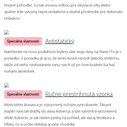
hrejivé pohodlie. Sú tak snovou voľbou pre obývacie izby alebo
spálne, kde vytvoria reprezentatívne a útulné prostredie pre dokonalú
relaxáciu.
Antistatický
Špeciálne vlastnosti
Natešením na novú podlahovú krytinu vám stoja vlasy na hlave? To je v
poriadku. V poriadku je aj to, že tento kúsok nevodí statickú elektrinu,
takže od neho nedostanete ranu, nech už po ňom budete šúchať
nohami akokoľvek.
Ručne prestrihnutá vzorka
Špeciálne vlastnosti
Motív tohto krasavca je zvýraznený ručným vyrezávaním. Šikovní
majstri vyrezali drážky do vlasu koberca, a tým vytvorili trojrozmerný
efekt. Koberec je tak nielen pekný na pohľad, ale má aj štruktúru a
hĺbku, čo si určite obľúbia aj vaše chodidlá.