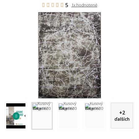
5
1x hodnotené
+
2
ďalších