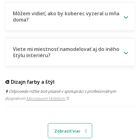
Môžem vidieť, ako by koberec vyzeral u mňa
doma?
Viete mi miestnosť namodelovať aj do iného
štýlu interiéru?
🎨 Dizajn farby a štýl
👨‍Odpovede nižšie boli písané v spolupráci s profesionálnym
dizajnérom
Miroslavom Holešom.
Aké sú súčasné trendy v motívoch
kobercov?
Zobraziť viac