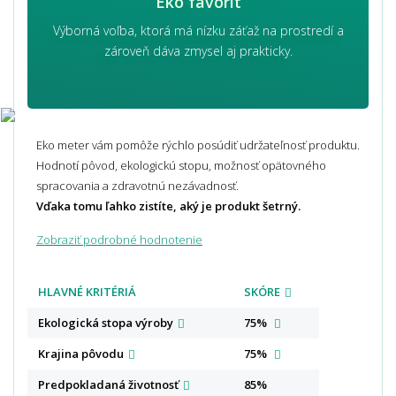
Eko favorit
Výborná voľba, ktorá má nízku záťaž na prostredí a
zároveň dáva zmysel aj prakticky.
Eko meter vám pomôže rýchlo posúdiť udržateľnosť produktu.
Hodnotí pôvod, ekologickú stopu, možnosť opätovného
spracovania a zdravotnú nezávadnosť.
Vďaka tomu ľahko zistíte, aký je produkt šetrný.
Zobraziť podrobné hodnotenie
HLAVNÉ KRITÉRIÁ
SKÓRE
Ekologická stopa
výroby
75%
Krajina
pôvodu
75%
Predpokladaná
životnosť
85%