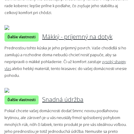
rade koberec lepšie priľne k podlahe, čo zvyšuje jeho stabilitu aj
celkový komfort pri chôdzi.
Mäkký - príjemný na dotyk
Ďalšie vlastnosti
Prednosťou tohto kúska je jeho príjemný povrch. Vaše chodidlá si ho
zamilujú a rozhodne doma nebudú chcieť nosiť papuče, aby sa
nepripravili o mäkké pohladenie. Či už komfort zaisťuje
vysoký shaggy
vlas
alebo hebký materiál, tento krasavec do vašej domácnosti vnesie
pohodu.
Snadná údržba
Ďalšie vlastnosti
Pokiaľ chcete vašej domácnosti dodať šmrnc novou podlahovou
krytinou, ale zároveň je u vás neustály frmol spôsobený pohybom
mnohých rúk, nôh či labiek, tento produkt je pre vás ideálnou voľbou.
Jeho prednosťou je totiž jednoduchá údržba. Nemusíte sa preto