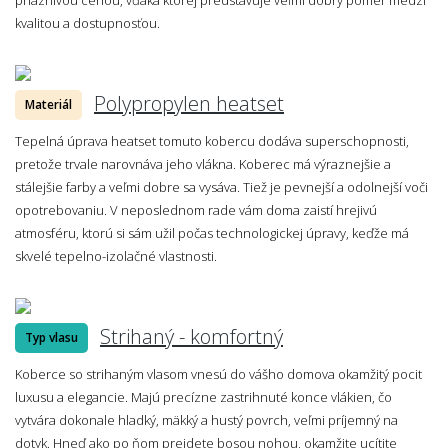
kvalitou a dostupnosťou.
Polypropylen heatset
Materiál
Tepelná úprava heatset tomuto kobercu dodáva superschopnosti,
pretože trvale narovnáva jeho vlákna. Koberec má výraznejšie a
stálejšie farby a veľmi dobre sa vysáva. Tiež je pevnejší a odolnejší voči
opotrebovaniu. V neposlednom rade vám doma zaistí hrejivú
atmosféru, ktorú si sám užil počas technologickej úpravy, keďže má
skvelé tepelno-izolačné vlastnosti.
Strihaný - komfortný
Typ vlasu
Koberce so strihaným vlasom vnesú do vášho domova okamžitý pocit
luxusu a elegancie. Majú precízne zastrihnuté konce vlákien, čo
vytvára dokonale hladký, mäkký a hustý povrch, veľmi príjemný na
dotyk. Hneď ako po ňom prejdete bosou nohou, okamžite ucítite