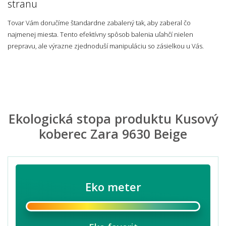
stranu
Tovar Vám doručíme štandardne zabalený tak, aby zaberal čo
najmenej miesta. Tento efektívny spôsob balenia uľahčí nielen
prepravu, ale výrazne zjednoduší manipuláciu so zásielkou u Vás.
Ekologická stopa produktu Kusový
koberec Zara 9630 Beige
Eko meter