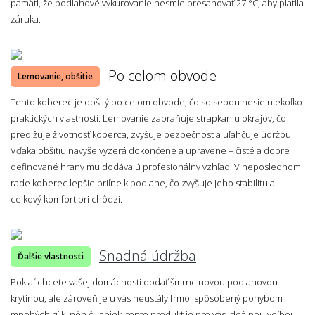
pamäti, že podlahové vykurovanie nesmie presahovať 27 °C, aby platila
záruka.
Po celom obvode
Lemovanie, obšitie
Tento koberec je obšitý po celom obvode, čo so sebou nesie niekoľko
praktických vlastností. Lemovanie zabraňuje strapkaniu okrajov, čo
predlžuje životnosť koberca, zvyšuje bezpečnosť a uľahčuje údržbu.
Vďaka obšitiu navyše vyzerá dokončene a upravene – čisté a dobre
definované hrany mu dodávajú profesionálny vzhľad. V neposlednom
rade koberec lepšie priľne k podlahe, čo zvyšuje jeho stabilitu aj
celkový komfort pri chôdzi.
Snadná údržba
Ďalšie vlastnosti
Pokiaľ chcete vašej domácnosti dodať šmrnc novou podlahovou
krytinou, ale zároveň je u vás neustály frmol spôsobený pohybom
mnohých rúk, nôh či labiek, tento produkt je pre vás ideálnou voľbou.