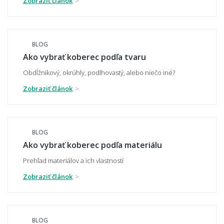
Zobraziť článok
📏 Veľkosť a umiestnenie
BLOG
Ako vybrať správnu veľkosť koberca?
Ako vybrať koberec podľa tvaru
Obdĺžnikový, okrúhly, podlhovastý, alebo niečo iné?
Zobraziť článok
Aký veľký koberec zvoliť pod sedačku?
BLOG
Aký veľký presah má mať koberec pod
Ako vybrať koberec podľa materiálu
stolom?
Prehľad materiálov a ich vlastností
Zobraziť článok
Môže mi koberec opticky zväčšiť miestnosť?
BLOG