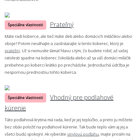
Prateľný
Špeciálne vlastnosti
Máte radi koberce, ale tiež máte deti alebo domácich miláčikov alebo
oboje? Potom neváhajte a zaobstarajte si tento koberec, ktorý je
prateľný
. Už si nemusíte lámať hlavu s tým, čo budete robiť, až vašej
ratolesti spadne na koberec čokoláda alebo až sa váš domáci miláčik
prebehne po koberci krátko po prechádzke. Jednoduchá údržba je
nespornou prednosťou tohto koberca.
Vhodný pre podlahové
Špeciálne vlastnosti
kúrenie
Táto podlahová krytina má rada, keď je jej teplúčko, a preto ju môžete
bez obáv položiť na podlahové kúrenie. Tak bude teplo vám aj jej a
všetci budú spokojní. Ak vyberáte
vinylovú podlahu
, majte prosím na