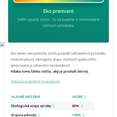
Eko premiant
Veľmi vysoké skóre - tu sa bavíme o mimoriadne
šetrnom produkte.
Eko meter vám pomôže rýchlo posúdiť udržateľnosť produktu.
Hodnotí pôvod, ekologickú stopu, možnosť opätovného
spracovania a zdravotnú nezávadnosť.
Vďaka tomu ľahko zistíte, aký je produkt šetrný.
Zobraziť podrobné hodnotenie
HLAVNÉ KRITÉRIÁ
SKÓRE
Ekologická stopa
výroby
65%
Krajina
pôvodu
100%