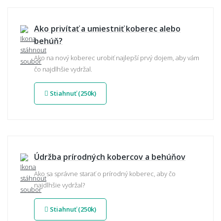
Ako privítať a umiestniť koberec alebo
behúň?
Ako na nový koberec urobiť najlepší prvý dojem, aby vám
čo najdlhšie vydržal.
Stiahnuť (250k)
Údržba prírodných kobercov a behúňov
Ako sa správne starať o prírodný koberec, aby čo
najdlhšie vydržal?
Stiahnuť (250k)