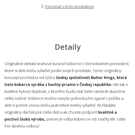
Porovnať s iným produktom
Detaily
Originálne detské kruhové kusové koberce v čiernobielom prevedení,
ktoré si deti môžu vyfarbiť podľa svojich predstáv. Tento originálny
koncept pochádza od rýdzo
českej spoločnosti Butter Kings, ktorá
tieto koberce vyrába z bavlny priamo v Českej republike.
Ide tak o
kvalitné bytový doplnok, z ktorého budú mať Vaše ratolesti skutočne
veľkú radosť. Koberce možno navyše jednoducho vyprať v práčke a
deti si potom znova môžu jednotlivé motívy vyfarbiť. Ak hľadáte
originálny darček pre Vaše deti a ak chcete podporiť
kvalitné a
poctivú českú výrobu,
potom je voľba kobercov od značky Mr. Little
Fox skvelou voľbou!