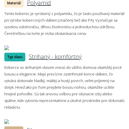
Polyamid
Materiál
Tento koberec je vyrobený z polyamidu, čo je často používaný materiál
pri výrobe kobercových vlákien (značený tiež ako PA). Vyznačuje sa
vysokou odolnosťou, dlhou životnosťou a jednoduchou údržbou.
Čerešničkou na torte je nízka obstarávacia cena.
Strihaný - komfortný
Typ vlasu
Koberce so strihaným vlasom vnesú do vášho domova okamžitý pocit
luxusu a elegancie. Majú precízne zastrihnuté konce vlákien, čo
vytvára dokonale hladký, mäkký a hustý povrch, veľmi príjemný na
dotyk. Hneď ako po ňom prejdete bosou nohou, okamžite ucítite
hrejivé pohodlie. Sú tak snovou voľbou pre obývacie izby alebo
spálne, kde vytvoria reprezentatívne a útulné prostredie pre dokonalú
relaxáciu.