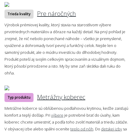
Pre náročných
Trieda kvality
Výrobok prémiovej kvality, ktorý stavia na starostlivom výbere
prvotriednych materiálov a dôraze na každý detail. Na prvý pohľad je
zrejmé, že nič nebolo ponechané náhode – všetko je premyslené,
vyvážené a dohromady tvorí pevný a funkčný celok. Nejde len o
samotný produkt, ale o múdru investíciu do dlhodobej hodnoty.
Produkt poteší aj svojím celkovým spracovaním a vizuálnym dojmom,
ktorý pôsobí prirodzene a isto. My by sme zaň skrátka dali ruku do
ohňa.
Metrážny koberec
Typ produktu
Metrážne koberce sú obľúbenou podlahovou krytinou, keďže zaisťujú
komfort a teplý došľap. Pri
výbere
je potrebné brať do úvahy, kam
koberec chcete umiestniť, a podľa toho zvoliť materiál a triedu záťaže.
V obývacej izbe alebo spálni oceníte
teplo od nôh
. Do
detskej izby
sa