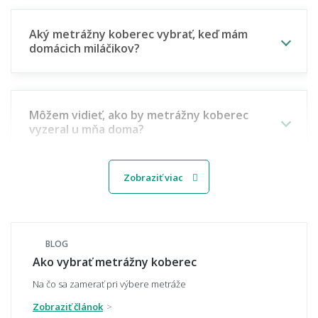
Aký metrážny koberec vybrať, keď mám
domácich miláčikov?
Môžem vidieť, ako by metrážny koberec
vyzeral u mňa doma?
Zobraziť viac
Viete mi miestnosť namodelovať aj do iného
štýlu interiéru?
BLOG
Ako vybrať metrážny koberec
🧵 Materiál a kvalita
Na čo sa zamerať pri výbere metráže
Zobraziť článok
Aký materiál metrážneho koberca vybrať -