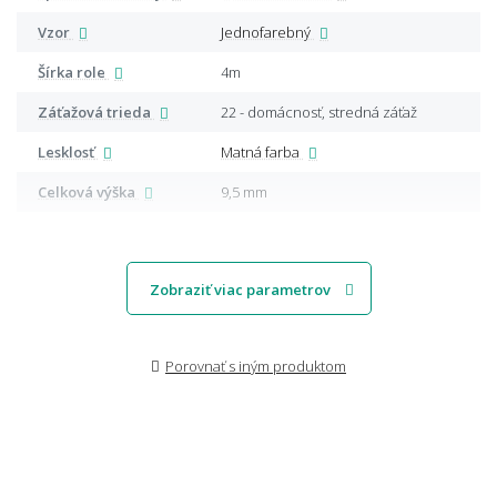
Vzor
Jednofarebný
Šírka role
4m
Záťažová trieda
22 - domácnosť, stredná záťaž
Lesklosť
Matná farba
Celková výška
9,5 mm
Zobraziť viac parametrov
Porovnať s iným produktom