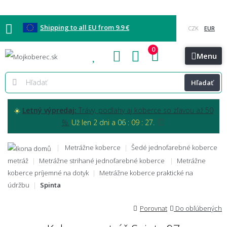
Shipping to all EU from 9.9 €
0
Blog
Vzorkovňa
Bratislava
Kontakt
Menu
Hľadať
☀️
Letný výpredaj:
Trávy, podlahy aj koberce so zľavou až 50
⏰
%.
Už len 2 dni a 06 : 09 : 26.
Metrážne koberce
Šedé jednofarebné koberce
metráž
Metrážne strihané jednofarebné koberce
Metrážne
koberce príjemné na dotyk
Metrážne koberce praktické na
údržbu
Spinta
Porovnat
Do obľúbených