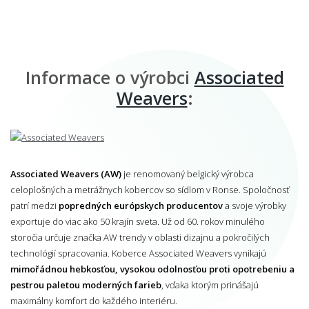
Informace o výrobci
Associated
Weavers
:
Associated Weavers (AW)
je renomovaný belgický výrobca
celoplošných a metrážnych kobercov so sídlom v Ronse. Spoločnosť
patrí medzi
popredných európskych producentov
a svoje výrobky
exportuje do viac ako 50 krajín sveta. Už od 60. rokov minulého
storočia určuje značka AW trendy v oblasti dizajnu a pokročilých
technológií spracovania. Koberce Associated Weavers vynikajú
mimořádnou hebkosťou, vysokou odolnosťou proti opotrebeniu a
pestrou paletou moderných farieb
, vďaka ktorým prinášajú
maximálny komfort do každého interiéru.