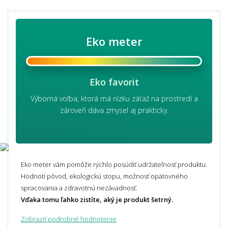
Eko meter
Eko favorit
Výborná voľba, ktorá má nízku záťaž na prostredí a
zároveň dáva zmysel aj prakticky.
Eko meter vám pomôže rýchlo posúdiť udržateľnosť produktu.
Hodnotí pôvod, ekologickú stopu, možnosť opätovného
spracovania a zdravotnú nezávadnosť.
Vďaka tomu ľahko zistíte, aký je produkt šetrný.
Zobraziť podrobné hodnotenie