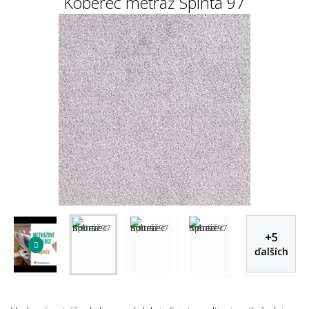
Koberec metráž Spinta 97
+
5
ďalších