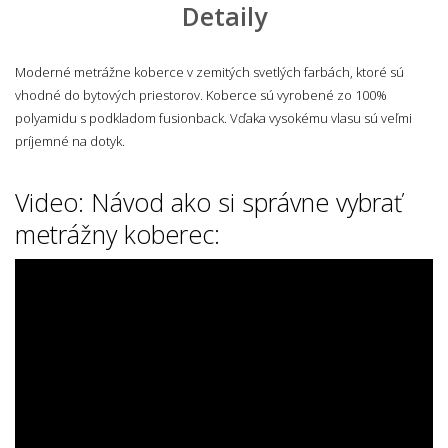
Detaily
Moderné metrážne koberce v zemitých svetlých farbách, ktoré sú
vhodné do bytových priestorov. Koberce sú vyrobené zo 100%
polyamidu s podkladom fusionback. Vďaka vysokému vlasu sú veľmi
príjemné na dotyk.
Video: Návod ako si správne vybrať
metrážny koberec: