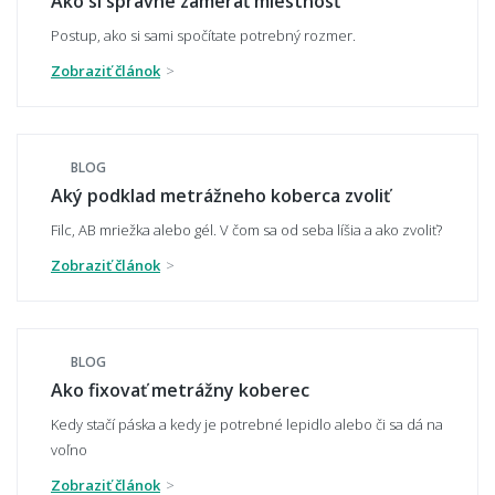
Ako si správne zamerať miestnosť
Postup, ako si sami spočítate potrebný rozmer.
Zobraziť článok
Môžem si nechať zaslať vopred vzorku
materiálu?
BLOG
Aký podklad metrážneho koberca zvoliť
Robia sa aj metráže z vlny?
Filc, AB mriežka alebo gél. V čom sa od seba líšia a ako zvoliť?
Zobraziť článok
Je metrážny koberec zdravotne neškodný?
BLOG
Ako fixovať metrážny koberec
📏 Rozmery, rezanie a pokládka
Kedy stačí páska a kedy je potrebné lepidlo alebo či sa dá na
voľno
Ako sa objednáva metrážny koberec a čo so
Zobraziť článok
zvyškami, keď sa rola zužuje?