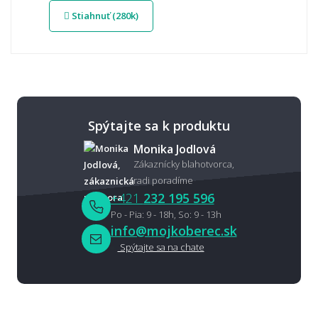
Stiahnuť (280k)
Spýtajte sa k produktu
Monika Jodlová
Zákaznícky blahotvorca,
radi poradíme
+421
232 195 596
Po - Pia: 9 - 18h, So: 9 - 13h
info@mojkoberec.sk
Spýtajte sa na chate