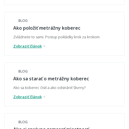
polypropylén, polyamid, alebo polyester?
BLOG
Ako položiť metrážny koberec
Čo znamená záťažová trieda u metrážneho
koberca?
Zvládnete to sami. Postup pokládky krok za krokom
Zobraziť článok
Ako spoznám kvalitný metrážny koberec?
BLOG
Ako sa starať o metrážny koberec
Ako sa koberec čistí a ako odstrániť škvrny?
Aký typ vlasu je najvhodnejší - slučkový,
alebo strihaný?
Zobraziť článok
BLOG
Je metrážny koberec vhodný pre alergikov?