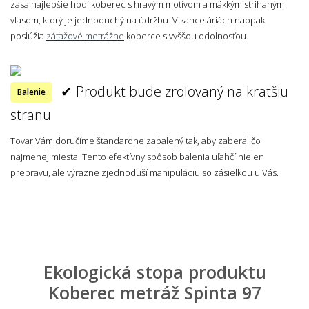
zasa najlepšie hodí koberec s hravým motívom a mäkkým strihaným
vlasom, ktorý je jednoduchý na údržbu. V kanceláriách naopak
poslúžia
záťažové metrážne
koberce s vyššou odolnosťou.
✔ Produkt bude zrolovaný na kratšiu
Balenie
stranu
Tovar Vám doručíme štandardne zabalený tak, aby zaberal čo
najmenej miesta. Tento efektívny spôsob balenia uľahčí nielen
prepravu, ale výrazne zjednoduší manipuláciu so zásielkou u Vás.
Ekologická stopa produktu
Koberec metráž Spinta 97