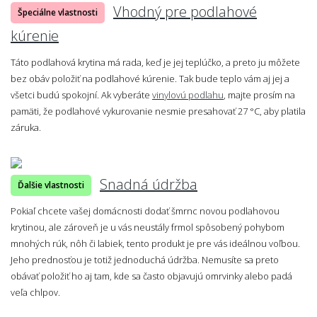
Vhodný pre podlahové
Špeciálne vlastnosti
kúrenie
Táto podlahová krytina má rada, keď je jej teplúčko, a preto ju môžete
bez obáv položiť na podlahové kúrenie. Tak bude teplo vám aj jej a
všetci budú spokojní. Ak vyberáte
vinylovú podlahu
, majte prosím na
pamäti, že podlahové vykurovanie nesmie presahovať 27 °C, aby platila
záruka.
Snadná údržba
Ďalšie vlastnosti
Pokiaľ chcete vašej domácnosti dodať šmrnc novou podlahovou
krytinou, ale zároveň je u vás neustály frmol spôsobený pohybom
mnohých rúk, nôh či labiek, tento produkt je pre vás ideálnou voľbou.
Jeho prednosťou je totiž jednoduchá údržba. Nemusíte sa preto
obávať položiť ho aj tam, kde sa často objavujú omrvinky alebo padá
veľa chlpov.