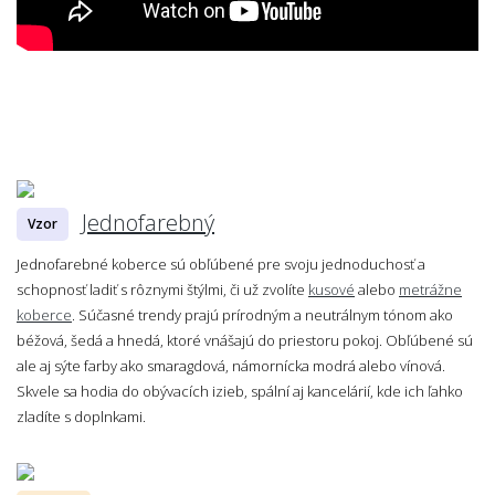
Jednofarebný
Vzor
Jednofarebné koberce sú obľúbené pre svoju jednoduchosť a
schopnosť ladiť s rôznymi štýlmi, či už zvolíte
kusové
alebo
metrážne
koberce
. Súčasné trendy prajú prírodným a neutrálnym tónom ako
béžová, šedá a hnedá, ktoré vnášajú do priestoru pokoj. Obľúbené sú
ale aj sýte farby ako smaragdová, námornícka modrá alebo vínová.
Skvele sa hodia do obývacích izieb, spální aj kancelárií, kde ich ľahko
zladíte s doplnkami.