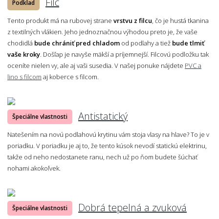
Filc
Podklad
Tento produkt má na rubovej strane
vrstvu z filcu
, čo je hustá tkanina
z textilných vlákien. Jeho jednoznačnou výhodou preto je, že vaše
chodidlá
bude chrániť pred chladom
od podlahy a tiež
bude tlmiť
vaše kroky
. Došľap je navyše mäkší a príjemnejší. Filcovú podložku tak
oceníte nielen vy, ale aj vaši susedia. V našej ponuke nájdete
PVC a
lino s filcom
aj koberce s filcom.
Antistatický
Špeciálne vlastnosti
Natešením na novú podlahovú krytinu vám stoja vlasy na hlave? To je v
poriadku. V poriadku je aj to, že tento kúsok nevodí statickú elektrinu,
takže od neho nedostanete ranu, nech už po ňom budete šúchať
nohami akokoľvek.
Dobrá tepelná a zvuková
Špeciálne vlastnosti