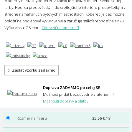
Moderný metrážny koberec z kolekcie Spinta v odtieni svetlo šedej
farby. Hodí sa predovšetkým do svetlejšieho interiéru predovšetkým v
stredne namáhaných bytových miestnostiach. Koberec je tiež možné
položiť na podlahové vykurovanie a zaručuje stálofarebnosť na slnku.
Výška vlasu: 7,5 mm.
Zobraziť parametre
Zaslať vzorku zadarmo
Doprava ZADARMO po celej SR
Možnosť pridať bezdôvodné vrátenie
Možnosti dopravy a platby
2
Rozmer na mieru
35,56 €
/m