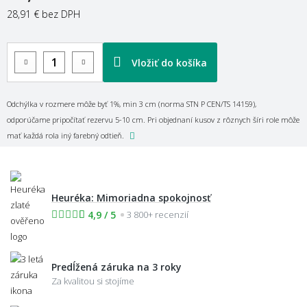
28,91 €
bez DPH
Vložiť do košíka
Odchýlka v rozmere môže byť 1%, min 3 cm (norma STN P CEN/TS 14159),
odporúčame pripočítať rezervu 5-10 cm. Pri objednaní kusov z rôznych šíri role môže
mať každá rola iný farebný odtieň.
Heuréka: Mimoriadna spokojnosť
4,9 / 5
3 800+ recenzií
Predĺžená záruka na 3 roky
Za kvalitou si stojíme