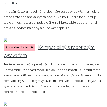
izolácia
Ak je vám často zima od nôh alebo máte susedov citlivých na hluk, je
pre vás táto podlahová krytina skvelou voľbou. Dobre totiž udržuje
teplo v miestnosti a obmedzuje šírenie hluku, takže budete menej
brnkať susedom na nervy a bude vám teplejšie.
Kompatibilný s robotickým
Špeciálne vlastnosti
vysávačom
Tento koberec určite poteší tých, ktorí majú doma radi poriadok, ale
upratovanie už nepatrí medzi ich obľúbené činnosti. O údržbu tohto
krasavca sa totiž nemusíte starať vy, pretože je vďaka nižšiemu profilu
kompatibilný s robotickým vysávačom. Ten naň jednoducho najazdí a
vysaje ho a vy medzitým môžete v pokoji sedieť na pohovke a
kontrolovať ho, či to robí dobre.