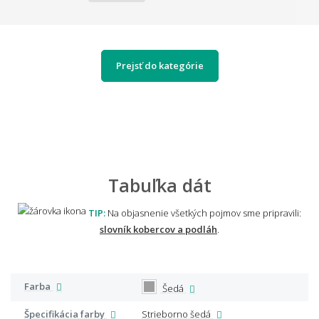
Prejsť do kategórie
Tabuľka dát
TIP:
Na objasnenie všetkých pojmov sme pripravili:
slovník kobercov a podláh
.
Farba
Šedá
Špecifikácia farby
Strieborno šedá