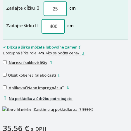
Zadajte dĺžku
cm
Zadajte šírku
cm
✓ Dĺžku a šírku môžete ľubovoľne zameniť
Dostupná šírka role:
4m
.
Ako sa počíta cena?
Narezať soklové lišty
Obšiť koberec (alebo časť)
™
Aplikovať Nano impregnáciu
Na pokládku a údržbu potrebujete
Zaistíme aj pokládku za:
7 999 Kč
35,56 €
s DPH