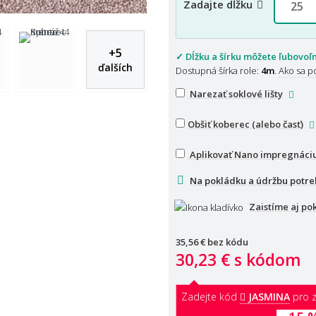
Zadajte dĺžku
+
5
✓ Dĺžku a šírku môžete ľubovoľ
ďalších
Dostupná šírka role:
4m
.
Ako sa p
Narezať soklové lišty
Obšiť koberec (alebo časť)
Aplikovať Nano impregnáci
Na pokládku a údržbu potre
Zaistíme aj po
35,56 €
bez kódu
30,23 €
s kódom
Zadejte kód
JASMINA
pro z