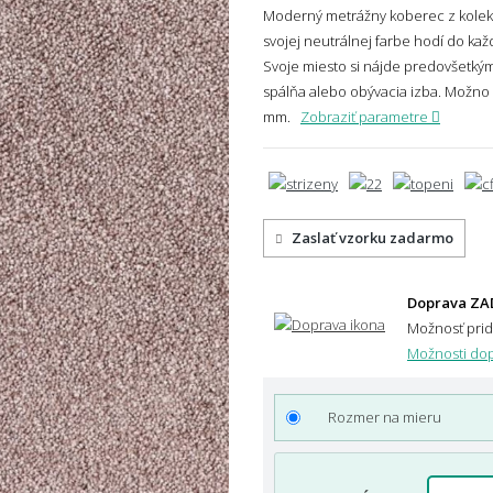
Moderný metrážny koberec z kolekc
svojej neutrálnej farbe hodí do ka
Svoje miesto si nájde predovšetký
spálňa alebo obývacia izba. Možno 
mm.
Zobraziť parametre
Zaslať vzorku zadarmo
Doprava ZA
Možnosť pri
Možnosti dop
Rozmer na mieru