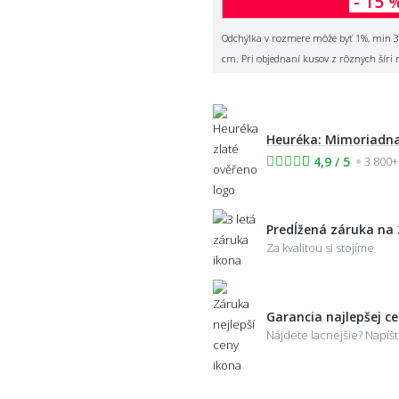
- 15 
Odchýlka v rozmere môže byť 1%, min 3
cm. Pri objednaní kusov z rôznych šíri 
Heuréka: Mimoriadna
4,9 / 5
3 800+
Predĺžená záruka na 
Za kvalitou si stojíme
Garancia najlepšej c
Nájdete lacnejšie? Napí