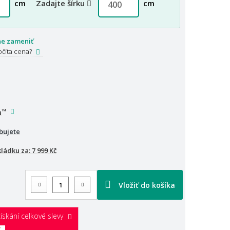
cm
Zadajte šírku
cm
ne zameniť
očíta cena?
™
u
bujete
kládku za:
7 999 Kč
Vložiť do košíka
ískání celkové slevy