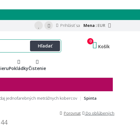
Prihlásiť sa
Mena :
EUR
0
Hľadať
Košík
ieru
Pokládky
Čistenie
daj jednofarebných metrážnych kobercov
Spinta
Porovnat
Do obľúbených
 44