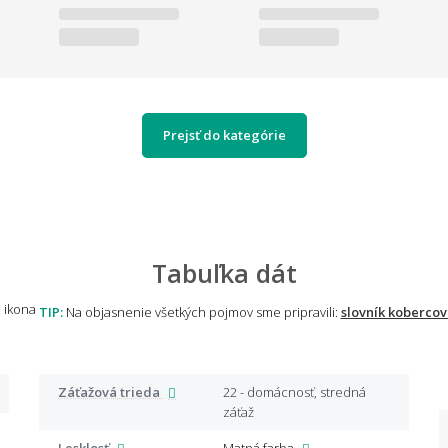
Prejsť do kategórie
Tabuľka dát
TIP:
Na objasnenie všetkých pojmov sme pripravili:
slovník kobercov
Záťažová trieda
22 - domácnosť, stredná
záťaž
Lesklosť
Matná farba