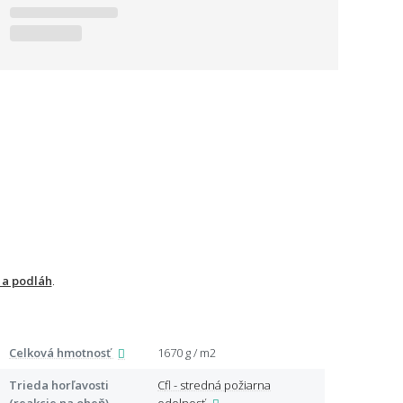
 a podláh
.
Celková hmotnosť
1670 g / m2
Typ v
Trieda horľavosti
Cfl - stredná požiarna
Spod
(reakcie na oheň)
odolnosť