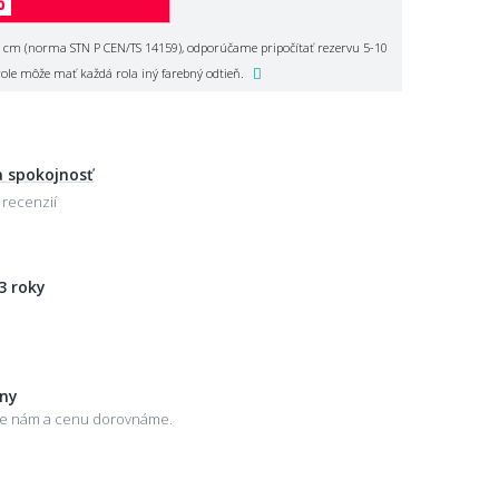
%
 cm (norma STN P CEN/TS 14159), odporúčame pripočítať rezervu 5-10
role môže mať každá rola iný farebný odtieň.
 spokojnosť
 recenzií
3 roky
eny
šte nám a cenu dorovnáme.