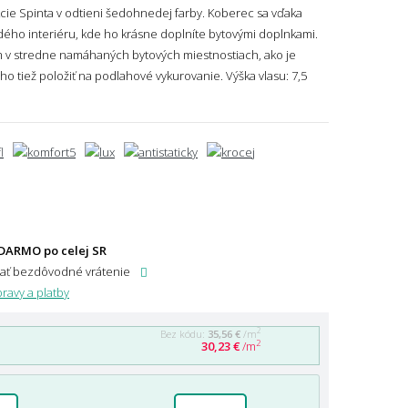
ie Spinta v odtieni šedohnedej farby. Koberec sa vďaka
ždého interiéru, kde ho krásne doplníte bytovými doplnkami.
m v stredne namáhaných bytových miestnostiach, ako je
ho tiež položiť na podlahové vykurovanie.
Výška vlasu: 7,5
DARMO po celej SR
dať bezdôvodné vrátenie
ravy a platby
2
Bez kódu:
35,56 €
/m
2
30,23 €
/m