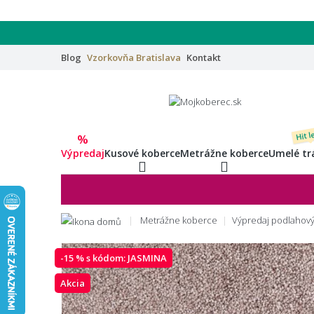
Blog
Vzorkovňa
Bratislava
Kontakt
Hit l
%
Výpredaj
Kusové koberce
Metrážne koberce
Umelé tr
Metrážne koberce
Výpredaj podlahový
-15 % s kódom:
JASMINA
Akcia