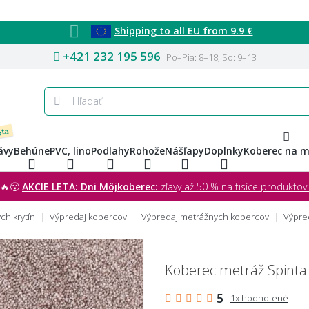
Shipping to all EU from 9.9 €
+421 232 195 596
Po–Pia: 8–18, So: 9–13
eta
ávy
Behúne
PVC, lino
Podlahy
Rohože
Nášľapy
Doplnky
Koberec na m
🔥😮
AKCIE LETA: Dni Môjkoberec:
zľavy až 50 % na tisíce produktov!
ch krytín
Výpredaj kobercov
Výpredaj metrážnych kobercov
Výpre
Koberec metráž Spinta
5
1x hodnotené