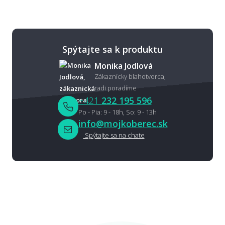
Spýtajte sa k produktu
Monika Jodlová
Zákaznícky blahotvorca,
radi poradíme
+421
232 195 596
Po - Pia: 9 - 18h, So: 9 - 13h
info@mojkoberec.sk
Spýtajte sa na chate