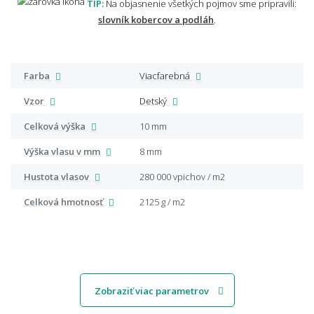
TIP:
Na objasnenie všetkých pojmov sme pripravili:
slovník kobercov a podláh
.
Farba
Viacfarebná
Vzor
Detský
Celková výška
10 mm
Výška vlasu v mm
8 mm
Hustota vlasov
280 000 vpichov / m2
Celková hmotnosť
2125 g / m2
Zobraziť viac parametrov