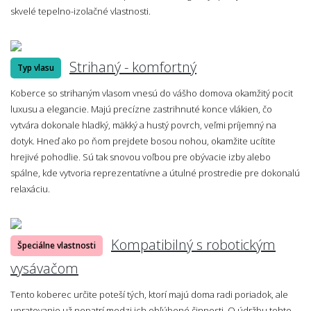
skvelé tepelno-izolačné vlastnosti.
Strihaný - komfortný
Typ vlasu
Koberce so strihaným vlasom vnesú do vášho domova okamžitý pocit
luxusu a elegancie. Majú precízne zastrihnuté konce vlákien, čo
vytvára dokonale hladký, mäkký a hustý povrch, veľmi príjemný na
dotyk. Hneď ako po ňom prejdete bosou nohou, okamžite ucítite
hrejivé pohodlie. Sú tak snovou voľbou pre obývacie izby alebo
spálne, kde vytvoria reprezentatívne a útulné prostredie pre dokonalú
relaxáciu.
Kompatibilný s robotickým
Špeciálne vlastnosti
vysávačom
Tento koberec určite poteší tých, ktorí majú doma radi poriadok, ale
upratovanie už nepatrí medzi ich obľúbené činnosti. O údržbu tohto