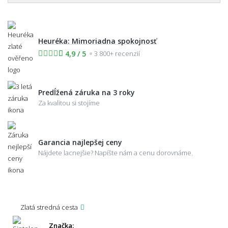
Heuréka: Mimoriadna spokojnosť
4,9 / 5
3 800+ recenzií
Predĺžená záruka na 3 roky
Za kvalitou si stojíme
Garancia najlepšej ceny
Nájdete lacnejšie? Napíšte nám a cenu dorovnáme.
Zlatá stredná cesta
Značka: