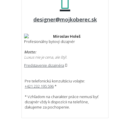
designer@mojkoberec.sk
Miroslav Holeš
Profesionálny bytový dizajnér
Motto:
Luxus nie je cena, ale štýl.
Predstavenie dizajnéra
Pre telefonickú konzultáciu volajte:
+421 232 195 596
*
* Vzhľadom na charakter práce nemusí byť
dizajnér vždy k dispozícii na telefóne,
ďakujeme za pochopenie.