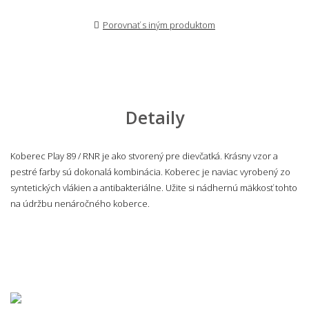
Porovnať s iným produktom
Detaily
Koberec Play 89 / RNR je ako stvorený pre dievčatká. Krásny vzor a
pestré farby sú dokonalá kombinácia. Koberec je naviac vyrobený zo
syntetických vlákien a antibakteriálne. Užite si nádhernú mäkkosť tohto
na údržbu nenáročného koberce.