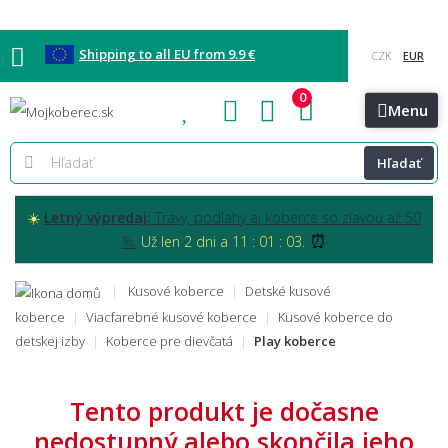
Shipping to all EU from 9.9 €
0
Blog
Vzorkovňa
Bratislava
Kontakt
Menu
Hľadať
☀️
Letný výpredaj:
Trávy, podlahy aj koberce so zľavou až 50
⏰
%.
Už len 2 dni a 11 : 01 : 01.
Kusové koberce
Detské kusové
koberce
Viacfarebné kusové koberce
Kusové koberce do
detskej izby
Koberce pre dievčatá
Play koberce
Tento produkt je dočasne
nedostupný alebo skončila jeho