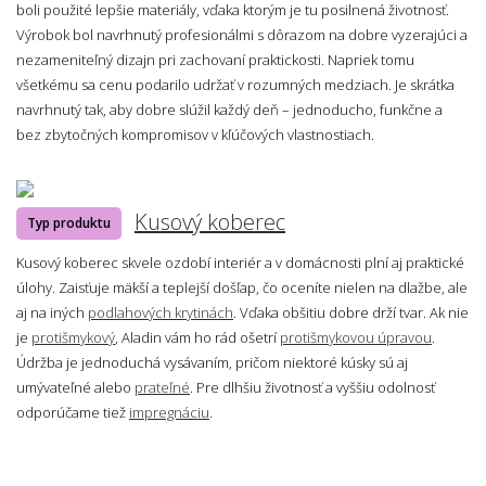
boli použité lepšie materiály, vďaka ktorým je tu posilnená životnosť.
Výrobok bol navrhnutý profesionálmi s dôrazom na dobre vyzerajúci a
nezameniteľný dizajn pri zachovaní praktickosti. Napriek tomu
všetkému sa cenu podarilo udržať v rozumných medziach. Je skrátka
navrhnutý tak, aby dobre slúžil každý deň – jednoducho, funkčne a
bez zbytočných kompromisov v kľúčových vlastnostiach.
Kusový koberec
Typ produktu
Kusový koberec skvele ozdobí interiér a v domácnosti plní aj praktické
úlohy. Zaisťuje mäkší a teplejší došľap, čo oceníte nielen na dlažbe, ale
aj na iných
podlahových krytinách
. Vďaka obšitiu dobre drží tvar. Ak nie
je
protišmykový
, Aladin vám ho rád ošetrí
protišmykovou úpravou
.
Údržba je jednoduchá vysávaním, pričom niektoré kúsky sú aj
umývateľné alebo
prateľné
. Pre dlhšiu životnosť a vyššiu odolnosť
odporúčame tiež
impregnáciu
.