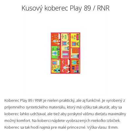
Kusový koberec Play 89 / RNR
Koberec Play 89 / RNR je nielen praktický, ale aj funkčné. Je vyrobený z
príjemného syntetického materiálu, ktorý má výšku tak akurát, aby sa
koberec ľahko udržiaval, ale tiež aby poskytol vášmu dieťaťu maximálny
možný komfort. Na koberci nájdete vyobrazených niekoľko izbičiek.
Koberec sa tak hodí najmä pre malé princezné.
Výška vlasu: 8 mm.