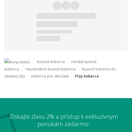
Kusové koberce
Detské kusové
koberce
Viacfarebné kusové koberce
Kusové koberce do
detskej izby
Koberce pre dievčatá
Play koberce
Získajte zľavu 2% a prístup k exkluzívnym
ponukám zadarmo: