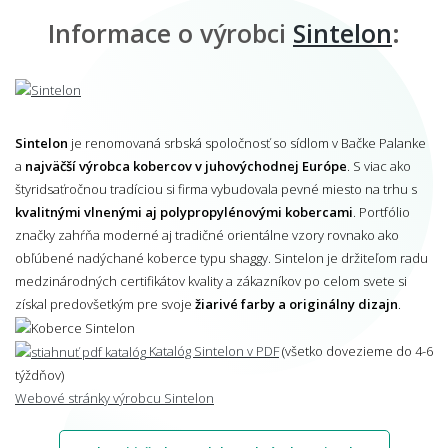
Informace o výrobci
Sintelon
:
Sintelon
je renomovaná srbská spoločnosť so sídlom v Bačke Palanke
a
najväčší výrobca kobercov v juhovýchodnej Európe
. S viac ako
štyridsaťročnou tradíciou si firma vybudovala pevné miesto na trhu s
kvalitnými vlnenými aj polypropylénovými kobercami
. Portfólio
značky zahŕňa moderné aj tradičné orientálne vzory rovnako ako
obľúbené nadýchané koberce typu shaggy. Sintelon je držiteľom radu
medzinárodných certifikátov kvality a zákazníkov po celom svete si
získal predovšetkým pre svoje
žiarivé farby a originálny dizajn
.
Katalóg Sintelon v PDF
(všetko dovezieme do 4-6
týždňov)
Webové stránky výrobcu Sintelon