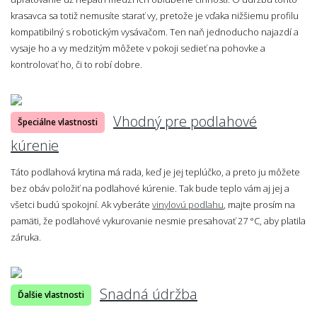
krasavca sa totiž nemusíte starať vy, pretože je vďaka nižšiemu profilu
kompatibilný s robotickým vysávačom. Ten naň jednoducho najazdí a
vysaje ho a vy medzitým môžete v pokoji sedieť na pohovke a
kontrolovať ho, či to robí dobre.
Vhodný pre podlahové
Špeciálne vlastnosti
kúrenie
Táto podlahová krytina má rada, keď je jej teplúčko, a preto ju môžete
bez obáv položiť na podlahové kúrenie. Tak bude teplo vám aj jej a
všetci budú spokojní. Ak vyberáte
vinylovú podlahu
, majte prosím na
pamäti, že podlahové vykurovanie nesmie presahovať 27 °C, aby platila
záruka.
Snadná údržba
Ďalšie vlastnosti