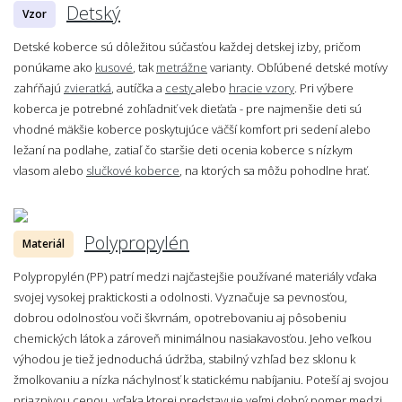
Detský
Vzor
Detské koberce sú dôležitou súčasťou každej detskej izby, pričom
ponúkame ako
kusové
, tak
metrážne
varianty. Obľúbené detské motívy
zahŕňajú
zvieratká
, autíčka a
cesty
alebo
hracie vzory
. Pri výbere
koberca je potrebné zohľadniť vek dieťaťa - pre najmenšie deti sú
vhodné mäkšie koberce poskytujúce väčší komfort pri sedení alebo
ležaní na podlahe, zatiaľ čo staršie deti ocenia koberce s nízkym
vlasom alebo
slučkové koberce
, na ktorých sa môžu pohodlne hrať.
Polypropylén
Materiál
Polypropylén (PP) patrí medzi najčastejšie používané materiály vďaka
svojej vysokej praktickosti a odolnosti. Vyznačuje sa pevnosťou,
dobrou odolnosťou voči škvrnám, opotrebovaniu aj pôsobeniu
chemických látok a zároveň minimálnou nasiakavosťou. Jeho veľkou
výhodou je tiež jednoduchá údržba, stabilný vzhľad bez sklonu k
žmolkovaniu a nízka náchylnosť k statickému nabíjaniu. Poteší aj svojou
priaznivou cenou, vďaka ktorej predstavuje veľmi dobrý pomer medzi