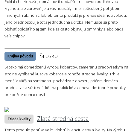
Pokiaľ chcete vašej domácnosti dodať šmrnc novou podlahovou
krytinou, ale zároveň je u vás neustály frmol spôsobený pohybom
mnohých rúk, nôh či labiek, tento produkt je pre vás ideálnou voľbou.
Jeho prednosťou je totiž jednoduchá údržba. Nemusíte sa preto
obávať položiť ho aj tam, kde sa často objavujú omrvinky alebo padá
veľa chlpov.
Srbsko
Krajina pôvodu
Srbsko má obmedzenú výrobu kobercov, zameranú predovšetkým na
strojne vyrábané kusové koberce a rohože strednej kvality. Trh je
menší a väčšina sortimentu pochádza z dovozu, pričom domáca
produkcia sa sústredí skôr na praktické a cenovo dostupné produkty
pre bežné domácnosti.
Zlatá stredná cesta
Trieda kvality
Tento produkt ponúka veľmi dobrú bilanciu ceny a kvality. Na výrobu