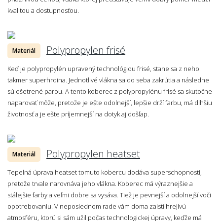
kvalitou a dostupnosťou.
Polypropylen frisé
Materiál
Keď je polypropylén upravený technológiou frisé, stane sa z neho
takmer superhrdina. Jednotlivé vlákna sa do seba zakrútia a následne
sú ošetrené parou. A tento koberec z polypropylénu frisé sa skutočne
naparovať môže, pretože je ešte odolnejší, lepšie drží farbu, má dlhšiu
životnosť a je ešte príjemnejší na dotyk aj došľap.
Polypropylen heatset
Materiál
Tepelná úprava heatset tomuto kobercu dodáva superschopnosti,
pretože trvale narovnáva jeho vlákna. Koberec má výraznejšie a
stálejšie farby a veľmi dobre sa vysáva. Tiež je pevnejší a odolnejší voči
opotrebovaniu. V neposlednom rade vám doma zaistí hrejivú
atmosféru, ktorú si sám užil počas technologickej úpravy, keďže má