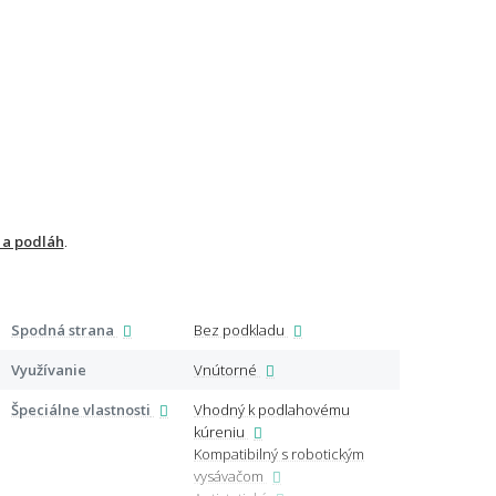
 a podláh
.
Spodná strana
Bez podkladu
Certi
Využívanie
Vnútorné
Lemo
Špeciálne vlastnosti
Vhodný k podlahovému
kúreniu
Ďalši
Kompatibilný s robotickým
vysávačom