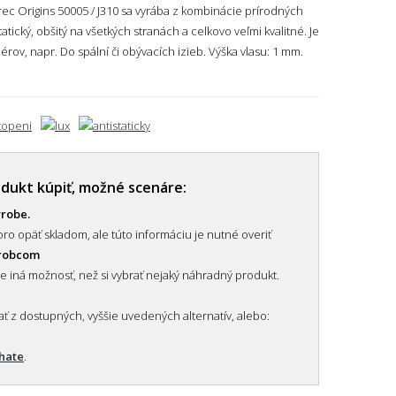
berec Origins 50005 / J310 sa vyrába z kombinácie prírodných
statický, obšitý na všetkých stranách a celkovo veľmi kvalitné. Je
ov, napr. Do spální či obývacích izieb.
Výška vlasu: 1 mm.
odukt kúpiť, možné scenáre:
ýrobe.
ro opäť skladom, ale túto informáciu je nutné overiť
ýrobcom
je iná možnosť, než si vybrať nejaký náhradný produkt.
 z dostupných, vyššie uvedených alternatív, alebo:
chate
.