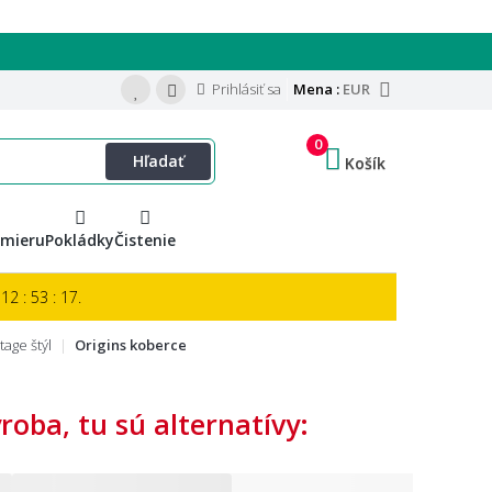
Prihlásiť sa
Mena :
EUR
0
Hľadať
Košík
 mieru
Pokládky
Čistenie
12 : 53 : 15.
tage štýl
Origins koberce
oba, tu sú alternatívy: