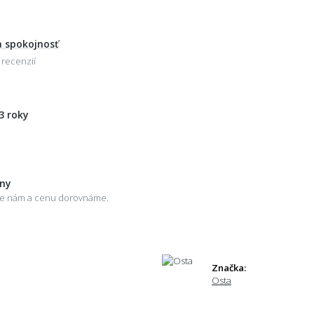
 spokojnosť
 recenzií
3 roky
eny
šte nám a cenu dorovnáme.
Značka:
Osta