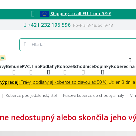
Shipping to all EU from 9.9 €
+421 232 195 596
Po–Pia: 8–18, So: 9–13
eta
ávy
Behúne
PVC, lino
Podlahy
Rohože
Schodnice
Doplnky
Koberec na
 výpredaj:
Trávy, podlahy aj koberce so zľavou až 50 %.
Už len 3 dni a 
Koberce pod jedálenský stôl
Kusové koberce do chodby a haly
Vin
ne nedostupný alebo skončila jeho výr