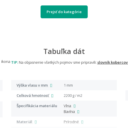
Prejsť do kategórie
Tabuľka dát
TIP:
Na objasnenie všetkých pojmov sme pripravili:
slovník kobercov
Výška vlasu v mm
1 mm
Celková hmotnosť
2200 g / m2
Špecifikácia materiálu
Vlna
Bavlna
Materiál
Prírodné