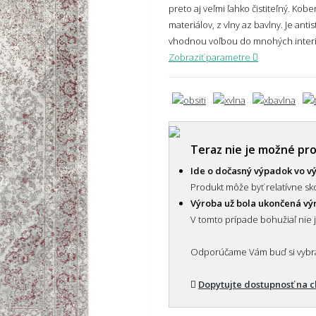
preto aj veľmi ľahko čistiteľný. Ko
materiálov, z vlny az bavlny. Je anti
vhodnou voľbou do mnohých interiér
Zobraziť parametre
Teraz nie je možné pr
Ide o dočasný výpadok vo v
Produkt môže byť relatívne sko
Výroba už bola ukončená v
V tomto prípade bohužiaľ nie 
Odporúčame Vám buď si vybrať
Dopytujte dostupnosť na 