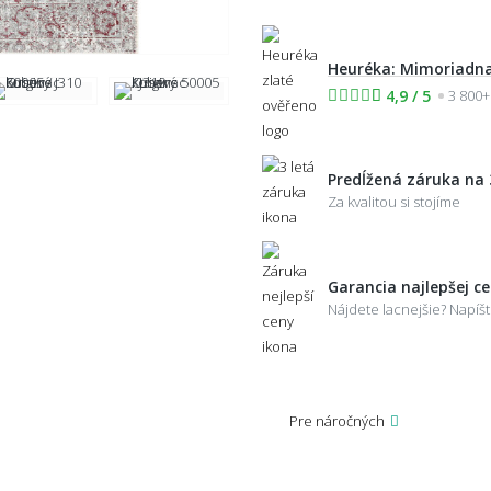
Heuréka: Mimoriadna
4,9 / 5
3 800+
Predĺžená záruka na 
Za kvalitou si stojíme
Garancia najlepšej c
Nájdete lacnejšie? Napí
Pre náročných