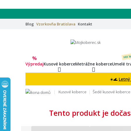
Blog
Vzorkovňa
Bratislava
Kontakt
Hit l
%
Výpredaj
Kusové koberce
Metrážne koberce
Umelé tr
☀️🌊
Letný
Kusové koberce
Šedé kusové koberce
Tento produkt je dočas