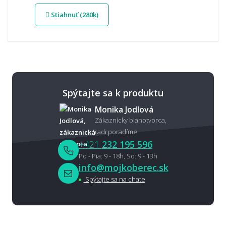
Stiahnuť (280k)
Spýtajte sa k produktu
Monika Jodlová
Zákaznícky blahotvorca,
radi poradíme
+421
232 195 596
Po - Pia: 9 - 18h, So: 9 - 13h
info@mojkoberec.sk
Spýtajte sa na chate