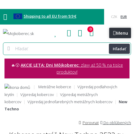
Shipping to all EU from 9.9 €
0
Blog
Vzorkovňa
Bratislava
Kontakt
Menu
Hľadať
🔥😮
AKCIE LETA: Dni Môjkoberec:
zľavy až 50 % na tisíce
produktov!
Metrážne koberce
Výpredaj podlahových
krytín
Výpredaj kobercov
Výpredaj metrážnych
kobercov
Výpredaj jednofarebných metrážnych kobercov
New
Techno
Porovnat
Do obľúbených