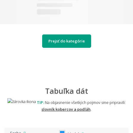
Prejsť do kategórie
Tabuľka dát
TIP:
Na objasnenie všetkých pojmov sme pripravili:
slovník kobercov a podláh
.
Farba