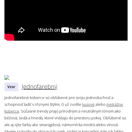
Jednofarebný
Vzor
Jednofarebné koberce sú obľúbené pre svoju jednoduchosť a
schopnosť ladiť s rôznymi štýlmi, či už zvolíte
kusové
alebo
metrážne
koberce
. Súčasné trendy prajú prírodným a neutrálnym tónom ako
béžová, šedá a hnedá, ktoré vnášajú do priestoru pokoj. Obľúbené sú
ale aj sýte farby ako smaragdová, námornícka modrá alebo vínová.
Skvele sa hodia do obývacích izieb, spální aj kancelárií, kde ich ľahko