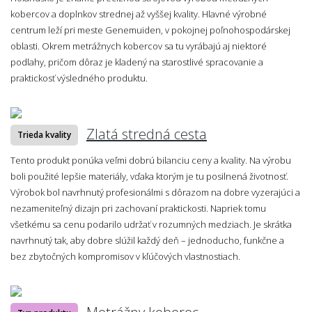
kobercov a doplnkov strednej až vyššej kvality. Hlavné výrobné
centrum leží pri meste Genemuiden, v pokojnej poľnohospodárskej
oblasti. Okrem metrážnych kobercov sa tu vyrábajú aj niektoré
podlahy, pričom dôraz je kladený na starostlivé spracovanie a
praktickosť výsledného produktu.
Zlatá stredná cesta
Trieda kvality
Tento produkt ponúka veľmi dobrú bilanciu ceny a kvality. Na výrobu
boli použité lepšie materiály, vďaka ktorým je tu posilnená životnosť.
Výrobok bol navrhnutý profesionálmi s dôrazom na dobre vyzerajúci a
nezameniteľný dizajn pri zachovaní praktickosti. Napriek tomu
všetkému sa cenu podarilo udržať v rozumných medziach. Je skrátka
navrhnutý tak, aby dobre slúžil každý deň – jednoducho, funkčne a
bez zbytočných kompromisov v kľúčových vlastnostiach.