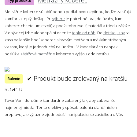
Metrážny koberec
Typ produktu
Metrážne koberce sú obľúbenou podlahovou krytinou, keďže zaisťujú
komfort a teplý došľap. Pri
výbere
je potrebné brať do úvahy, kam
koberec chcete umiestniť, a podľa toho zvoliť materiál a triedu záťaže.
V obývacej izbe alebo spálni oceníte
teplo od nôh
. Do
detskej izby
sa
zasa najlepšie hodí koberec s hravým motívom a mäkkým strihaným
vlasom, ktorý je jednoduchý na údržbu. V kanceláriách naopak
poslúžia
záťažové metrážne
koberce s vyššou odolnosťou.
✔ Produkt bude zrolovaný na kratšiu
Balenie
stranu
Tovar Vám doručíme štandardne zabalený tak, aby zaberal čo
najmenej miesta. Tento efektívny spôsob balenia uľahčí nielen
prepravu, ale výrazne zjednoduší manipuláciu so zásielkou u Vás.