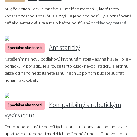
AB čiže Action Back je mriežka z umelého materiálu, ktorá tento
koberec zospodu spevňuje a zvyšuje jeho odolnosť. Býva označovaná
tiež ako syntetická juta a ide o bežne používaný
podkladový materiál
.
Antistatický
Špeciálne vlastnosti
Natešením na novú podlahovú krytinu vám stoja vlasy na hlave? To je v
poriadku. V poriadku je aj to, že tento kúsok nevodí statickú elektrinu,
takže od neho nedostanete ranu, nech už po ňom budete šúchať
nohami akokoľvek.
Kompatibilný s robotickým
Špeciálne vlastnosti
vysávačom
Tento koberec určite poteší tých, ktorí majú doma radi poriadok, ale
upratovanie už nepatrí medzi ich obľúbené činnosti. O údržbu tohto