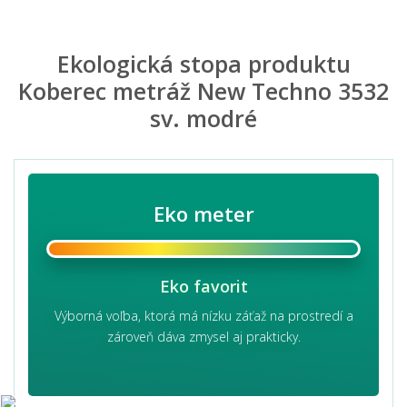
Ekologická stopa produktu
Koberec metráž New Techno 3532
sv. modré
Eko meter
Eko favorit
Výborná voľba, ktorá má nízku záťaž na prostredí a
zároveň dáva zmysel aj prakticky.