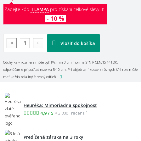
Zadejte kód
LAMPA
pro získání celkové slevy
- 10 %
Vložiť do košíka
Odchýlka v rozmere môže byť 1%, min 3 cm (norma STN P CEN/TS 14159),
odporúčame pripočítať rezervu 5-10 cm. Pri objednaní kusov z rôznych šíri role môže
mať každá rola iný farebný odtieň.
Heuréka: Mimoriadna spokojnosť
4,9 / 5
3 800+ recenzií
Predĺžená záruka na 3 roky