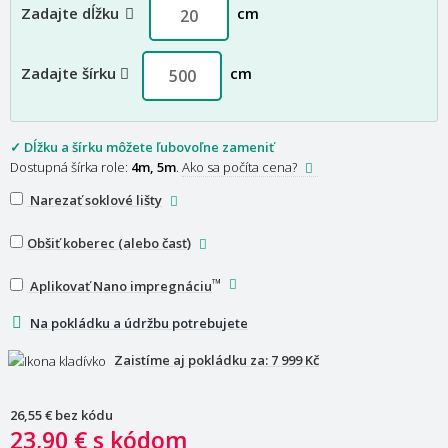
Zadajte dĺžku
cm
Zadajte šírku
cm
✓ Dĺžku a šírku môžete ľubovoľne zameniť
Dostupná šírka role:
4m, 5m
.
Ako sa počíta cena?
Narezať soklové lišty
Obšiť koberec (alebo časť)
™
Aplikovať Nano impregnáciu
Na pokládku a údržbu potrebujete
Zaistíme aj pokládku za:
7 999 Kč
26,55 €
bez kódu
23,90 €
s kódom