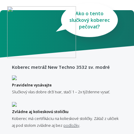
Ako o tento
slučkový koberec
pečovať?
Koberec metráž New Techno 3532 sv. modré
Pravidelne vysávajte
Slučkový vlas dobre drží tvar, stačí 1 – 2x týždenne vysať.
Zvládne aj kolieskovú stoličku
Koberec má certifikáciu na kolieskové stoličky. Záťaž z uličiek
aj pod stolom zvládne aj bez
podložky
.