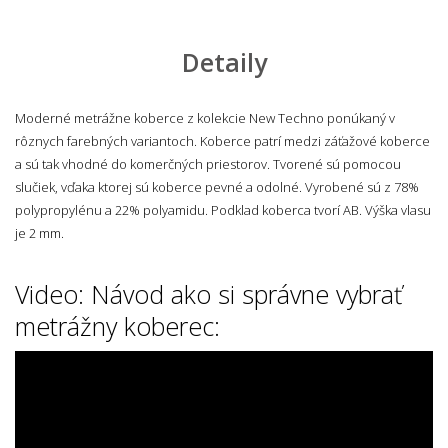
Detaily
Moderné metrážne koberce z kolekcie New Techno ponúkaný v
rôznych farebných variantoch. Koberce patrí medzi záťažové koberce
a sú tak vhodné do komerčných priestorov. Tvorené sú pomocou
slučiek, vďaka ktorej sú koberce pevné a odolné. Vyrobené sú z 78%
polypropylénu a 22% polyamidu. Podklad koberca tvorí AB. Výška vlasu
je 2 mm.
Video: Návod ako si správne vybrať
metrážny koberec: