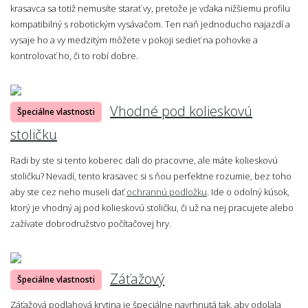
krasavca sa totiž nemusíte starať vy, pretože je vďaka nižšiemu profilu
kompatibilný s robotickým vysávačom. Ten naň jednoducho najazdí a
vysaje ho a vy medzitým môžete v pokoji sedieť na pohovke a
kontrolovať ho, či to robí dobre.
Vhodné pod kolieskovú
Špeciálne vlastnosti
stoličku
Radi by ste si tento koberec dali do pracovne, ale máte kolieskovú
stoličku? Nevadí, tento krasavec si s ňou perfektne rozumie, bez toho
aby ste cez neho museli dať
ochrannú podložku
. Ide o odolný kúsok,
ktorý je vhodný aj pod kolieskovú stoličku, či už na nej pracujete alebo
zažívate dobrodružstvo počítačovej hry.
Záťažový
Špeciálne vlastnosti
Záťažová podlahová krytina je špeciálne navrhnutá tak, aby odolala