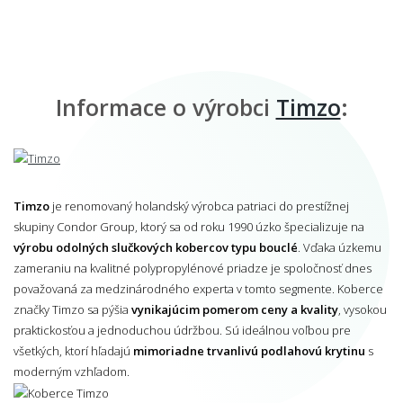
Informace o výrobci
Timzo
:
Timzo
je renomovaný holandský výrobca patriaci do prestížnej
skupiny Condor Group, ktorý sa od roku 1990 úzko špecializuje na
výrobu odolných slučkových kobercov typu bouclé
. Vďaka úzkemu
zameraniu na kvalitné polypropylénové priadze je spoločnosť dnes
považovaná za medzinárodného experta v tomto segmente. Koberce
značky Timzo sa pýšia
vynikajúcim pomerom ceny a kvality
, vysokou
praktickosťou a jednoduchou údržbou. Sú ideálnou voľbou pre
všetkých, ktorí hľadajú
mimoriadne trvanlivú podlahovú krytinu
s
moderným vzhľadom.