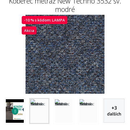
Koberec metráž New Techno 3532 sv.
modré
-10 % s kódom:
LAMPA
Akcia
+
3
ďalších