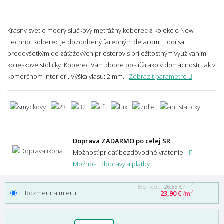
Krásny svetlo modrý slučkový metrážny koberec z kolekcie New
Techno. Koberec je dozdobený farebným detailom. Hodí sa
predovšetkým do záťažových priestorov s príležitostným využívaním
kolieskové stoličky. Koberec Vám dobre poslúži ako v domácnosti, tak v
komerčnom interiéri.
Výška vlasu: 2 mm.
Zobraziť parametre
Doprava ZADARMO po celej SR
Možnosť pridať bezdôvodné vrátenie
Možnosti dopravy a platby
2
Bez kódu:
26,55 €
/m
Rozmer na mieru
2
23,90 €
/m