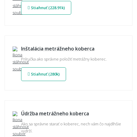
Stiahnuť (228.91k)
Inštalácia metrážneho koberca
Príručka ako správne položiť metrážny koberec.
Stiahnuť (280k)
Údržba metrážneho koberca
Ako sa správne starať o koberec, nech vám čo najdlhšie
vydrží.