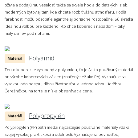
oživia a dodajú mu veselosť, takže sa skvele hodia do detských izieb,
moderných bytov aj tam, kde chcete rozbiť vážnu atmosféru. Podľa
farebnosti môžu pôsobiť elegantne aj poriadne roztopašne. Sú skrátka
ideálnou voľbou pre každého, kto chce koberec s nápadom – taký
malý úsmev pod nohami.
Polyamid
Materiál
Tento koberec je vyrobený z polyamidu, čo je často používaný materiál
pri výrobe kobercových vlákien (značený tiež ako PA). Vyznačuje sa
vysokou odolnosťou, dlhou životnosťou a jednoduchou údržbou.
Čerešničkou na torte je nízka obstarávacia cena.
Polypropylén
Materiál
Polypropylén (PP) patrí medzi najčastejšie používané materiály vďaka
svojej vysokej praktickosti a odolnosti. Vyznačuje sa pevnosťou,