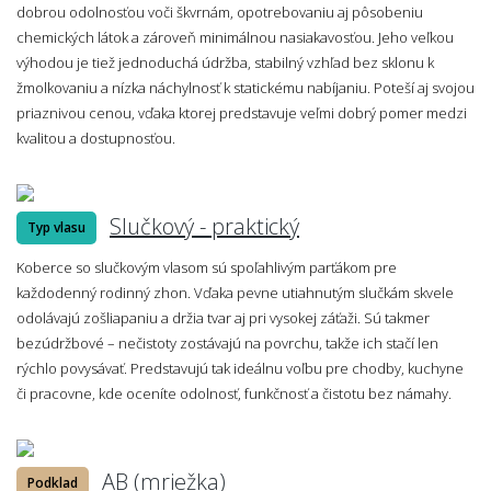
dobrou odolnosťou voči škvrnám, opotrebovaniu aj pôsobeniu
chemických látok a zároveň minimálnou nasiakavosťou. Jeho veľkou
výhodou je tiež jednoduchá údržba, stabilný vzhľad bez sklonu k
žmolkovaniu a nízka náchylnosť k statickému nabíjaniu. Poteší aj svojou
priaznivou cenou, vďaka ktorej predstavuje veľmi dobrý pomer medzi
kvalitou a dostupnosťou.
Slučkový - praktický
Typ vlasu
Koberce so slučkovým vlasom sú spoľahlivým parťákom pre
každodenný rodinný zhon. Vďaka pevne utiahnutým slučkám skvele
odolávajú zošliapaniu a držia tvar aj pri vysokej záťaži. Sú takmer
bezúdržbové – nečistoty zostávajú na povrchu, takže ich stačí len
rýchlo povysávať. Predstavujú tak ideálnu voľbu pre chodby, kuchyne
či pracovne, kde oceníte odolnosť, funkčnosť a čistotu bez námahy.
AB (mriežka)
Podklad