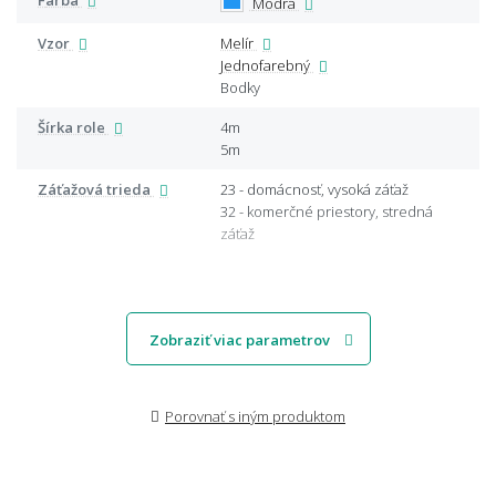
Modrá
Vzor
Melír
Jednofarebný
Bodky
Šírka role
4m
5m
Záťažová trieda
23 - domácnosť, vysoká záťaž
32 - komerčné priestory, stredná
záťaž
Zobraziť viac parametrov
Porovnať s iným produktom