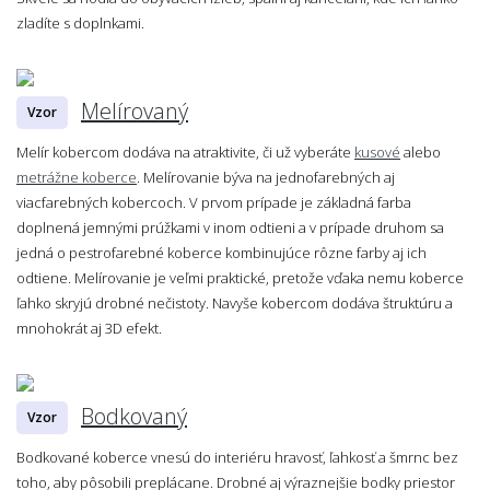
zladíte s doplnkami.
Melírovaný
Vzor
Melír kobercom dodáva na atraktivite, či už vyberáte
kusové
alebo
metrážne koberce
. Melírovanie býva na jednofarebných aj
viacfarebných kobercoch. V prvom prípade je základná farba
doplnená jemnými prúžkami v inom odtieni a v prípade druhom sa
jedná o pestrofarebné koberce kombinujúce rôzne farby aj ich
odtiene. Melírovanie je veľmi praktické, pretože vďaka nemu koberce
ľahko skryjú drobné nečistoty. Navyše kobercom dodáva štruktúru a
mnohokrát aj 3D efekt.
Bodkovaný
Vzor
Bodkované koberce vnesú do interiéru hravosť, ľahkosť a šmrnc bez
toho, aby pôsobili preplácane. Drobné aj výraznejšie bodky priestor