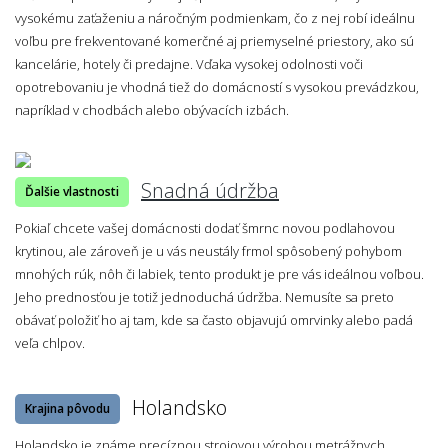
vysokému zaťaženiu a náročným podmienkam, čo z nej robí ideálnu
voľbu pre frekventované komerčné aj priemyselné priestory, ako sú
kancelárie, hotely či predajne. Vďaka vysokej odolnosti voči
opotrebovaniu je vhodná tiež do domácností s vysokou prevádzkou,
napríklad v chodbách alebo obývacích izbách.
Snadná údržba
Ďalšie vlastnosti
Pokiaľ chcete vašej domácnosti dodať šmrnc novou podlahovou
krytinou, ale zároveň je u vás neustály frmol spôsobený pohybom
mnohých rúk, nôh či labiek, tento produkt je pre vás ideálnou voľbou.
Jeho prednosťou je totiž jednoduchá údržba. Nemusíte sa preto
obávať položiť ho aj tam, kde sa často objavujú omrvinky alebo padá
veľa chlpov.
Holandsko
Krajina pôvodu
Holandsko je známe precíznou strojovou výrobou metrážnych