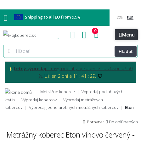
Shipping to all EU from 9.9 €
0
Blog
Vzorkovňa
Bratislava
Kontakt
Menu
Hľadať
☀️
Letný výpredaj:
Trávy, podlahy aj koberce so zľavou až 50
⏰
%.
Už len 2 dni a 11 : 41 : 27.
Metrážne koberce
Výpredaj podlahových
krytín
Výpredaj kobercov
Výpredaj metrážnych
kobercov
Výpredaj jednofarebných metrážnych kobercov
Eton
Porovnat
Do obľúbených
Metrážny koberec Eton vínovo červený -