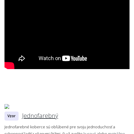
Jednofarebný
Vzor
Jednofarebné koberce sú obľúbené pre svoju jednoduchosť a
schopnosť ladiť s rôznymi štýlmi, či už zvolíte
kusové
alebo
metrážne