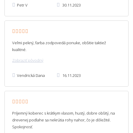
Petr V
30.11.2023
Veľmi pekný, farba zodpovedá ponuke, obšitie taktiež
kvalitné.
Zobraziť pôvodný
Vendrická Dana
16.11.2023
Príjemný koberec s krátkym vlasom, hustý, dobre obšitý, na
drevenej podlahe sa nekrútia rohy nahor, čo je dôležité.
Spokojnosť.