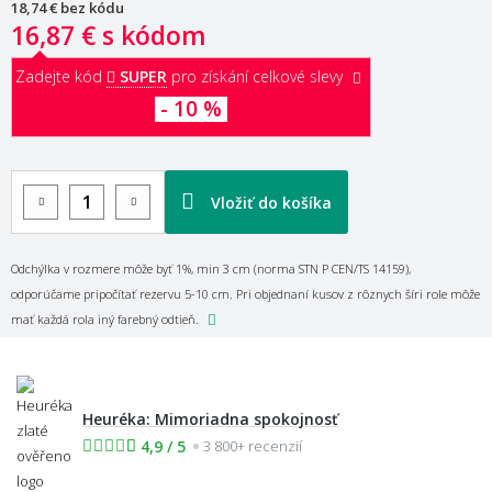
18,74 €
bez kódu
16,87 €
s kódom
Zadejte kód
SUPER
pro získání celkové slevy
- 10 %
Vložiť do košíka
Odchýlka v rozmere môže byť 1%, min 3 cm (norma STN P CEN/TS 14159),
odporúčame pripočítať rezervu 5-10 cm. Pri objednaní kusov z rôznych šíri role môže
mať každá rola iný farebný odtieň.
Heuréka: Mimoriadna spokojnosť
4,9 / 5
3 800+ recenzií