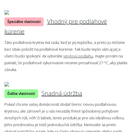
Vhodný pre podlahové
Špeciálne vlastnosti
kúrenie
Táto podlahová krytina má rada, keď je jej teplúčko, a preto ju môžete
bez obáv položiť na podlahové kúrenie. Tak bude teplo vám aj jej a
všetci budú spokojní. Ak vyberáte
vinylovú podlahu
, majte prosím na
pamäti, že podlahové vykurovanie nesmie presahovať 27 °C, aby platila
záruka.
Snadná údržba
Ďalšie vlastnosti
Pokiaľ chcete vašej domácnosti dodať šmrnc novou podlahovou
krytinou, ale zároveň je u vás neustály frmol spôsobený pohybom
mnohých rúk, nôh či labiek, tento produkt je pre vás ideálnou voľbou.
Jeho prednosťou je totiž jednoduchá údržba. Nemusíte sa preto
obávať položiť ho aj tam, kde sa často objavujú omrvinky alebo padá