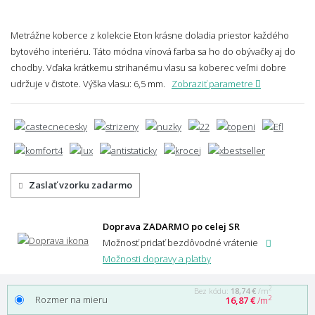
Metrážne koberce z kolekcie Eton krásne doladia priestor každého
bytového interiéru. Táto módna vínová farba sa ho do obývačky aj do
chodby. Vďaka krátkemu strihanému vlasu sa koberec veľmi dobre
udržuje v čistote.
Výška vlasu: 6,5 mm.
Zobraziť parametre
Zaslať vzorku zadarmo
Doprava ZADARMO po celej SR
Možnosť pridať bezdôvodné vrátenie
Možnosti dopravy a platby
2
Bez kódu:
18,74 €
/m
Rozmer na mieru
2
16,87 €
/m