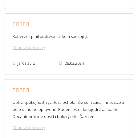
Koberec splnil očakávania. Som spokojný.
Zobraziť pôvodný
Jaroslav G
28.03.2024
Úplná spokojnosť, rýchlosť, ochota. Zle som zadal množstvo a
bolo ochotne opravené. Budem ešte doobjednávať ďalšie.
Dodanie vrátane obšitia bolo rýchle. Ďakujem
Zobraziť pôvodný