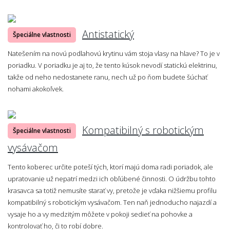
Antistatický
Špeciálne vlastnosti
Natešením na novú podlahovú krytinu vám stoja vlasy na hlave? To je v
poriadku. V poriadku je aj to, že tento kúsok nevodí statickú elektrinu,
takže od neho nedostanete ranu, nech už po ňom budete šúchať
nohami akokoľvek.
Kompatibilný s robotickým
Špeciálne vlastnosti
vysávačom
Tento koberec určite poteší tých, ktorí majú doma radi poriadok, ale
upratovanie už nepatrí medzi ich obľúbené činnosti. O údržbu tohto
krasavca sa totiž nemusíte starať vy, pretože je vďaka nižšiemu profilu
kompatibilný s robotickým vysávačom. Ten naň jednoducho najazdí a
vysaje ho a vy medzitým môžete v pokoji sedieť na pohovke a
kontrolovať ho, či to robí dobre.