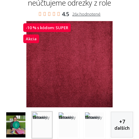
neúčtujeme odrezky z role
4.5
26x hodnotené
-10 % s kódom:
SUPER
Akcia
+
7
ďalších