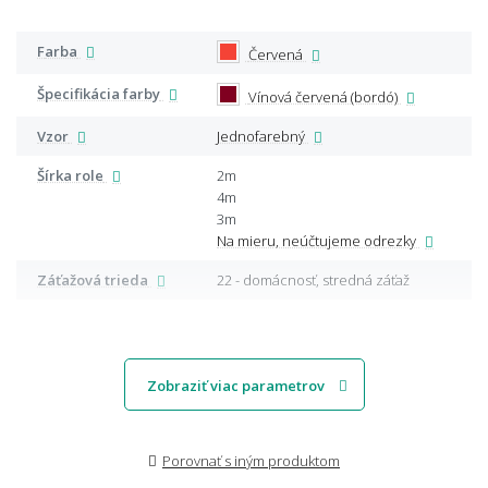
Farba
Červená
Špecifikácia farby
Vínová červená (bordó)
Vzor
Jednofarebný
Šírka role
2m
4m
3m
Na mieru, neúčtujeme odrezky
Záťažová trieda
22 - domácnosť, stredná záťaž
Zobraziť viac parametrov
Porovnať s iným produktom