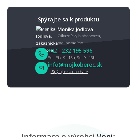
Spýtajte sa k produktu
Monika Jodlová
Zákaznícky blahotvorca,
radi poradíme
+421
232 195 596
Po - Pia: 9 - 18h, So: 9 - 13h
info@mojkoberec.sk
Spýtajte sa na chate
Informace o výrobci
Vopi
: