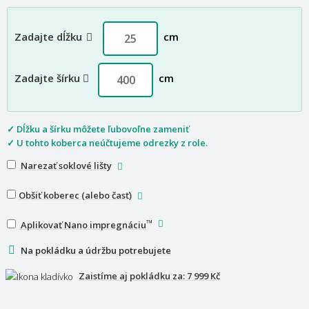
Zadajte dĺžku
cm
Zadajte šírku
cm
✓ Dĺžku a šírku môžete ľubovoľne zameniť
✓ U tohto koberca neúčtujeme odrezky z role.
Narezať soklové lišty
Obšiť koberec (alebo časť)
™
Aplikovať Nano impregnáciu
Na pokládku a údržbu potrebujete
Zaistíme aj pokládku za:
7 999 Kč