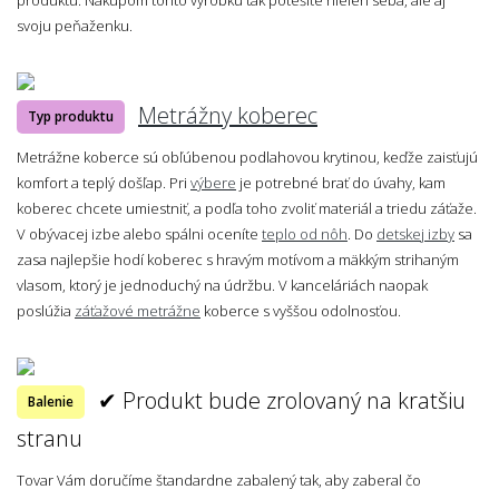
svoju peňaženku.
Metrážny koberec
Typ produktu
Metrážne koberce sú obľúbenou podlahovou krytinou, keďže zaisťujú
komfort a teplý došľap. Pri
výbere
je potrebné brať do úvahy, kam
koberec chcete umiestniť, a podľa toho zvoliť materiál a triedu záťaže.
V obývacej izbe alebo spálni oceníte
teplo od nôh
. Do
detskej izby
sa
zasa najlepšie hodí koberec s hravým motívom a mäkkým strihaným
vlasom, ktorý je jednoduchý na údržbu. V kanceláriách naopak
poslúžia
záťažové metrážne
koberce s vyššou odolnosťou.
✔ Produkt bude zrolovaný na kratšiu
Balenie
stranu
Tovar Vám doručíme štandardne zabalený tak, aby zaberal čo