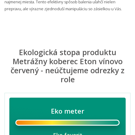
najmenej miesta. Tento efektívny spôsob balenia uľahčí nielen
prepravu, ale výrazne zjednoduší manipuláciu so zásielkou u Vás.
Ekologická stopa produktu
Metrážny koberec Eton vínovo
červený - neúčtujeme odrezky z
role
Eko meter
Eko favorit