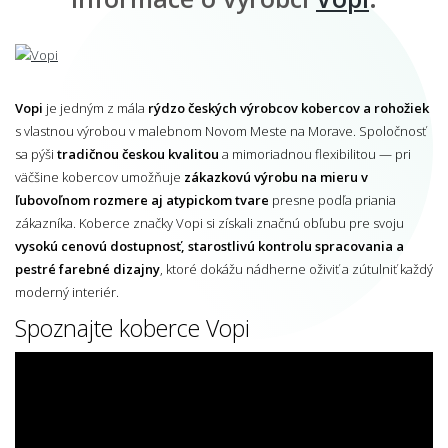
Vopi
je jedným z mála
rýdzo českých výrobcov kobercov a rohožiek
s vlastnou výrobou v malebnom Novom Meste na Morave. Spoločnosť
sa pýši
tradičnou českou kvalitou
a mimoriadnou flexibilitou — pri
väčšine kobercov umožňuje
zákazkovú výrobu na mieru v
ľubovoľnom rozmere aj atypickom tvare
presne podľa priania
zákazníka. Koberce značky Vopi si získali značnú obľubu pre svoju
vysokú cenovú dostupnosť, starostlivú kontrolu spracovania a
pestré farebné dizajny
, ktoré dokážu nádherne oživiť a zútulniť každý
moderný interiér.
Spoznajte koberce Vopi