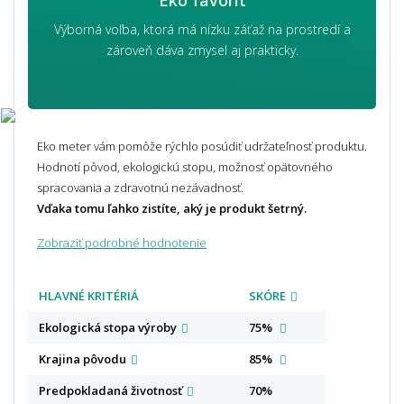
Výborná voľba, ktorá má nízku záťaž na prostredí a
zároveň dáva zmysel aj prakticky.
Eko meter vám pomôže rýchlo posúdiť udržateľnosť produktu.
Hodnotí pôvod, ekologickú stopu, možnosť opätovného
spracovania a zdravotnú nezávadnosť.
Vďaka tomu ľahko zistíte, aký je produkt šetrný.
Zobraziť podrobné hodnotenie
HLAVNÉ KRITÉRIÁ
SKÓRE
Ekologická stopa
výroby
75%
Krajina
pôvodu
85%
Predpokladaná
životnosť
70%