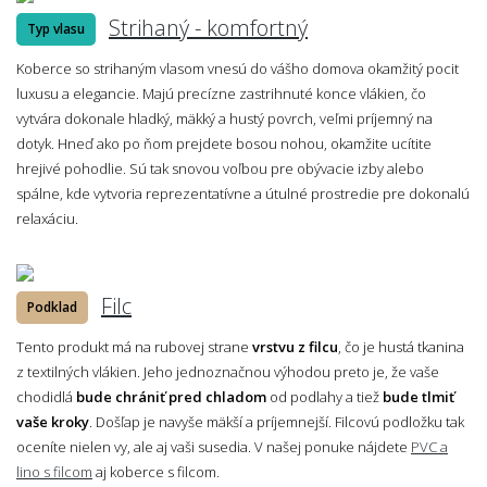
Strihaný - komfortný
Typ vlasu
Koberce so strihaným vlasom vnesú do vášho domova okamžitý pocit
luxusu a elegancie. Majú precízne zastrihnuté konce vlákien, čo
vytvára dokonale hladký, mäkký a hustý povrch, veľmi príjemný na
dotyk. Hneď ako po ňom prejdete bosou nohou, okamžite ucítite
hrejivé pohodlie. Sú tak snovou voľbou pre obývacie izby alebo
spálne, kde vytvoria reprezentatívne a útulné prostredie pre dokonalú
relaxáciu.
Filc
Podklad
Tento produkt má na rubovej strane
vrstvu z filcu
, čo je hustá tkanina
z textilných vlákien. Jeho jednoznačnou výhodou preto je, že vaše
chodidlá
bude chrániť pred chladom
od podlahy a tiež
bude tlmiť
vaše kroky
. Došľap je navyše mäkší a príjemnejší. Filcovú podložku tak
oceníte nielen vy, ale aj vaši susedia. V našej ponuke nájdete
PVC a
lino s filcom
aj koberce s filcom.