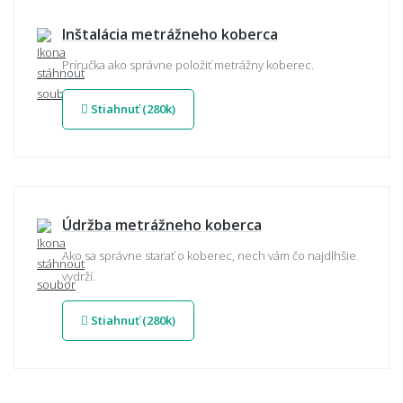
Inštalácia metrážneho koberca
Príručka ako správne položiť metrážny koberec.
Stiahnuť (280k)
Údržba metrážneho koberca
Ako sa správne starať o koberec, nech vám čo najdlhšie
vydrží.
Stiahnuť (280k)