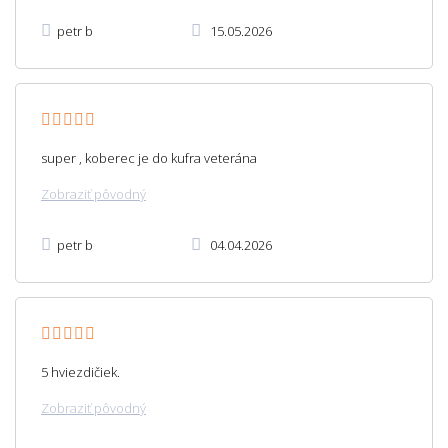
petr b
15.05.2026
super , koberec je do kufra veterána
Zobraziť pôvodný
petr b
04.04.2026
5 hviezdičiek.
Zobraziť pôvodný