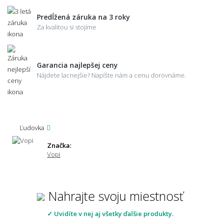
Predĺžená záruka na 3 roky
Za kvalitou si stojíme
Garancia najlepšej ceny
Nájdete lacnejšie? Napíšte nám a cenu dorovnáme.
Ľudovka
Značka:
Vopi
Nahrajte svoju miestnosť
✓ Uvidíte v nej aj všetky ďalšie produkty.