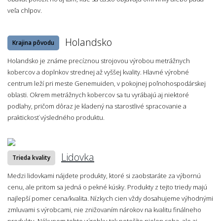
veľa chlpov.
Holandsko
Krajina pôvodu
Holandsko je známe precíznou strojovou výrobou metrážnych
kobercov a doplnkov strednej až vyššej kvality. Hlavné výrobné
centrum leží pri meste Genemuiden, v pokojnej poľnohospodárskej
oblasti. Okrem metrážnych kobercov sa tu vyrábajú aj niektoré
podlahy, pričom dôraz je kladený na starostlivé spracovanie a
praktickosť výsledného produktu.
Lidovka
Trieda kvality
Medzi lidovkami nájdete produkty, ktoré si zaobstaráte za výbornú
cenu, ale pritom sa jedná o pekné kúsky. Produkty z tejto triedy majú
najlepší pomer cena/kvalita. Nízkych cien vždy dosahujeme výhodnými
zmluvami s výrobcami, nie znižovaním nárokov na kvalitu finálneho
produktu. Nákupom tohto výrobku tak potešíte nielen seba, ale aj