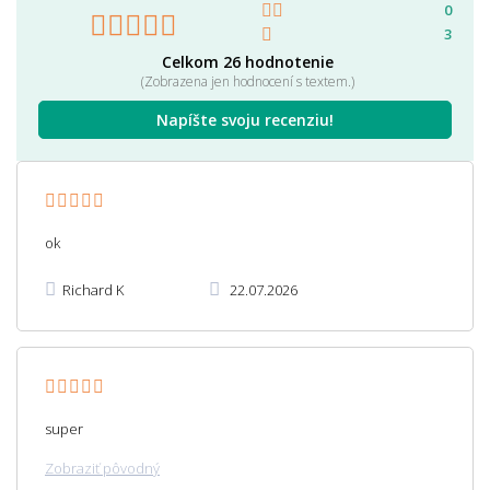
0
3
Celkom 26 hodnotenie
(Zobrazena jen hodnocení s textem.)
Napíšte svoju recenziu!
ok
Richard K
22.07.2026
super
Zobraziť pôvodný