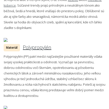
koberce
. Súčasné trendy prajú prírodným a neutrálnym tónom ako
béžová, šedá a hnedá, ktoré vnášajú do priestoru pokoj. Obľúbené sú
ale aj sýte farby ako smaragdová, námornícka modrá alebo vínová.
Skvele sa hodia do obývacích izieb, spální aj kancelárií, kde ich ľahko
zladíte s doplnkami.
Polypropylén
Materiál
Polypropylén (PP) patrí medzi najčastejšie používané materiály vďaka
svojej vysokej praktickosti a odolnosti. Vyznačuje sa pevnosťou,
dobrou odolnosťou voči škvrnám, opotrebovaniu aj pôsobeniu
chemických látok a zároveň minimálnou nasiakavosťou. Jeho veľkou
výhodou je tiež jednoduchá údržba, stabilný vzhľad bez sklonu k
žmolkovaniu a nízka náchylnosť k statickému nabíjaniu. Poteší aj svojou
priaznivou cenou, vďaka ktorej predstavuje veľmi dobrý pomer medzi
kvalitou a dostupnosťou.