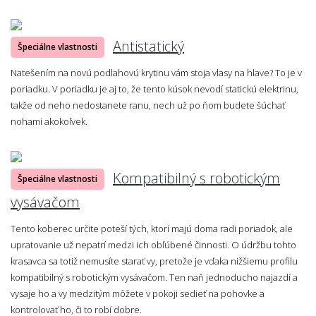
Antistatický
Špeciálne vlastnosti
Natešením na novú podlahovú krytinu vám stoja vlasy na hlave? To je v
poriadku. V poriadku je aj to, že tento kúsok nevodí statickú elektrinu,
takže od neho nedostanete ranu, nech už po ňom budete šúchať
nohami akokoľvek.
Kompatibilný s robotickým
Špeciálne vlastnosti
vysávačom
Tento koberec určite poteší tých, ktorí majú doma radi poriadok, ale
upratovanie už nepatrí medzi ich obľúbené činnosti. O údržbu tohto
krasavca sa totiž nemusíte starať vy, pretože je vďaka nižšiemu profilu
kompatibilný s robotickým vysávačom. Ten naň jednoducho najazdí a
vysaje ho a vy medzitým môžete v pokoji sedieť na pohovke a
kontrolovať ho, či to robí dobre.