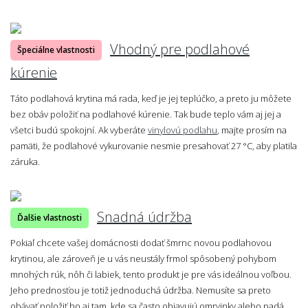
Vhodný pre podlahové
Špeciálne vlastnosti
kúrenie
Táto podlahová krytina má rada, keď je jej teplúčko, a preto ju môžete
bez obáv položiť na podlahové kúrenie. Tak bude teplo vám aj jej a
všetci budú spokojní. Ak vyberáte
vinylovú podlahu
, majte prosím na
pamäti, že podlahové vykurovanie nesmie presahovať 27 °C, aby platila
záruka.
Snadná údržba
Ďalšie vlastnosti
Pokiaľ chcete vašej domácnosti dodať šmrnc novou podlahovou
krytinou, ale zároveň je u vás neustály frmol spôsobený pohybom
mnohých rúk, nôh či labiek, tento produkt je pre vás ideálnou voľbou.
Jeho prednosťou je totiž jednoduchá údržba. Nemusíte sa preto
obávať položiť ho aj tam, kde sa často objavujú omrvinky alebo padá