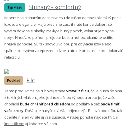
Strihaný - komfortný
Typ vlasu
Koberce so strihaným vlasom vnesú do vášho domova okamžitý pocit
luxusu a elegancie. Majú precízne zastrihnuté konce vlákien, čo
vytvára dokonale hladký, mäkký a hustý povrch, veľmi príjemný na
dotyk. Hneď ako po ňom prejdete bosou nohou, okamžite ucítite
hrejivé pohodlie. Sú tak snovou voľbou pre obývacie izby alebo
spálne, kde vytvoria reprezentatívne a útulné prostredie pre dokonalú
relaxáciu.
Filc
Podklad
Tento produkt má na rubovej strane
vrstvu z filcu
, čo je hustá tkanina
z textilných vlákien. Jeho jednoznačnou výhodou preto je, že vaše
chodidlá
bude chrániť pred chladom
od podlahy a tiež
bude tlmiť
vaše kroky
. Došľap je navyše mäkší a príjemnejší. Filcovú podložku tak
oceníte nielen vy, ale aj vaši susedia. V našej ponuke nájdete
PVC a
lino s filcom
aj koberce s filcom.