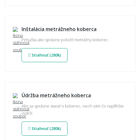
Inštalácia metrážneho koberca
Príručka ako správne položiť metrážny koberec.
Stiahnuť (280k)
Údržba metrážneho koberca
Ako sa správne starať o koberec, nech vám čo najdlhšie
vydrží.
Stiahnuť (280k)