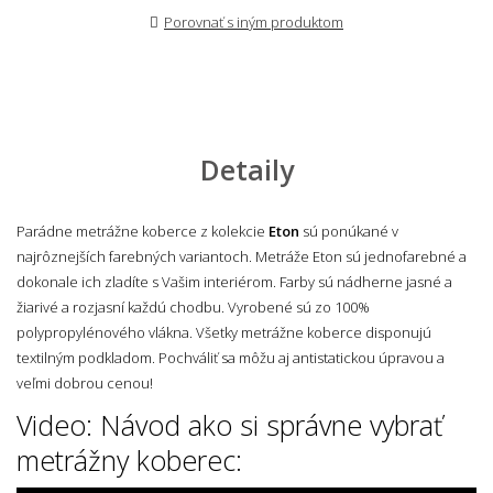
Porovnať s iným produktom
Detaily
Parádne metrážne koberce z kolekcie
Eton
sú ponúkané v
najrôznejších farebných variantoch. Metráže Eton sú jednofarebné a
dokonale ich zladíte s Vašim interiérom. Farby sú nádherne jasné a
žiarivé a rozjasní každú chodbu. Vyrobené sú zo 100%
polypropylénového vlákna.
Všetky metrážne koberce disponujú
textilným podkladom. Pochváliť sa môžu aj antistatickou úpravou a
veľmi dobrou cenou!
Video: Návod ako si správne vybrať
metrážny koberec: