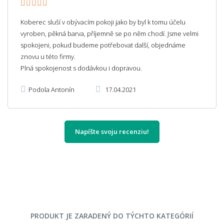
Koberec sluší v obývacím pokoji jako by byl k tomu účelu
vyroben, pěkná barva, příjemně se po něm chodí. Jsme velmi
spokojeni, pokud budeme potřebovat další, objednáme
znovu u této firmy.
Plná spokojenost s dodávkou i dopravou.
Podola Antonín
17.04.2021
Napíšte svoju recenziu!
PRODUKT JE ZARADENÝ DO TÝCHTO KATEGÓRIÍ