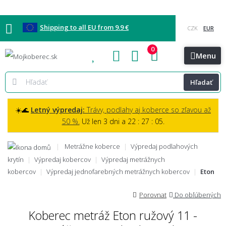
Shipping to all EU from 9.9 €
0
Blog
Vzorkovňa
Bratislava
Kontakt
Menu
Hľadať
☀️🌊
Letný výpredaj:
Trávy, podlahy aj koberce so zľavou až
50 %.
Už len 3 dni a 22 : 27 : 03.
Metrážne koberce
Výpredaj podlahových
krytín
Výpredaj kobercov
Výpredaj metrážnych
kobercov
Výpredaj jednofarebných metrážnych kobercov
Eton
Porovnat
Do obľúbených
Koberec metráž Eton ružový 11 -