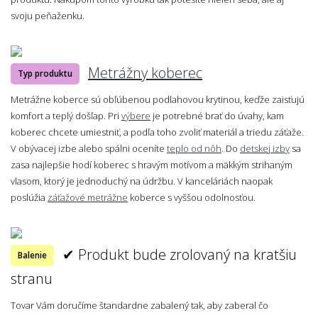
svoju peňaženku.
Metrážny koberec
Typ produktu
Metrážne koberce sú obľúbenou podlahovou krytinou, keďže zaisťujú
komfort a teplý došľap. Pri
výbere
je potrebné brať do úvahy, kam
koberec chcete umiestniť, a podľa toho zvoliť materiál a triedu záťaže.
V obývacej izbe alebo spálni oceníte
teplo od nôh
. Do
detskej izby
sa
zasa najlepšie hodí koberec s hravým motívom a mäkkým strihaným
vlasom, ktorý je jednoduchý na údržbu. V kanceláriách naopak
poslúžia
záťažové metrážne
koberce s vyššou odolnosťou.
✔ Produkt bude zrolovaný na kratšiu
Balenie
stranu
Tovar Vám doručíme štandardne zabalený tak, aby zaberal čo