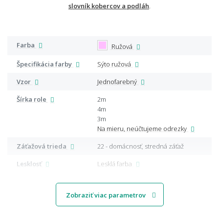
slovník kobercov a podláh
.
Farba
Ružová
Špecifikácia farby
Sýto ružová
Vzor
Jednofarebný
Šírka role
2m
4m
3m
Na mieru, neúčtujeme odrezky
Záťažová trieda
22 - domácnosť, stredná záťaž
Lesklosť
Lesklá farba
Zobraziť viac parametrov