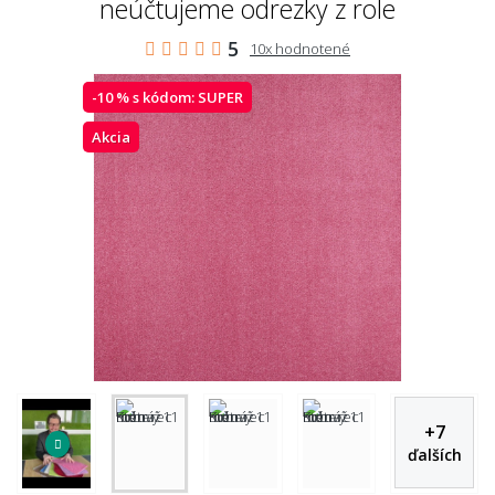
neúčtujeme odrezky z role
5
10x hodnotené
-10 % s kódom:
SUPER
Akcia
+
7
ďalších