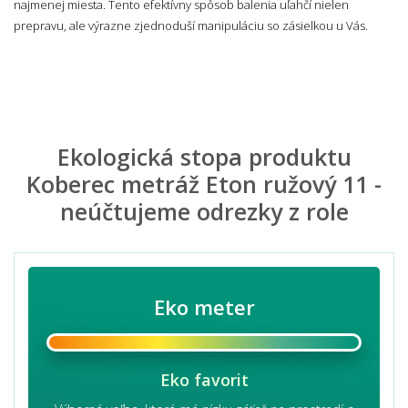
najmenej miesta. Tento efektívny spôsob balenia uľahčí nielen
prepravu, ale výrazne zjednoduší manipuláciu so zásielkou u Vás.
Ekologická stopa produktu
Koberec metráž Eton ružový 11 -
neúčtujeme odrezky z role
Eko meter
Eko favorit