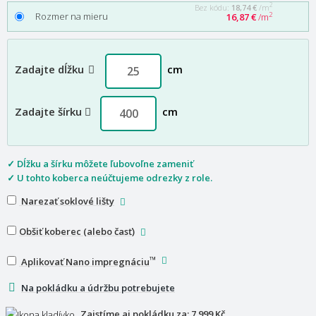
2
Bez kódu:
18,74 €
/m
Rozmer na mieru
2
16,87 €
/m
Zadajte dĺžku
cm
Zadajte šírku
cm
✓ Dĺžku a šírku môžete ľubovoľne zameniť
✓ U tohto koberca neúčtujeme odrezky z role.
Narezať soklové lišty
Obšiť koberec (alebo časť)
™
Aplikovať Nano impregnáciu
Na pokládku a údržbu potrebujete
Zaistíme aj pokládku za:
7 999 Kč