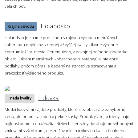
veľa chlpov.
Holandsko
Krajina pôvodu
Holandsko je známe precíznou strojovou výrobou metrážnych
kobercov a doplnkov strednej až vyššej kvality. Hlavné výrobné
centrum leží pri meste Genemuiden, v pokojnej poľnohospodárskej
oblasti. Okrem metrážnych kobercov sa tu vyrábajú aj niektoré
podlahy, pričom dôraz je kladený na starostlivé spracovanie a
praktickosť výsledného produktu.
Lidovka
Trieda kvality
Medzi lidovkami nájdete produkty, ktoré si zaobstaráte za výbornú
cenu, ale pritom sa jedná o pekné kúsky. Produkty z tejto triedy majú
najlepší pomer cena/kvalita. Nízkych cien vždy dosahujeme výhodnými
zmluvami s výrobcami, nie znižovaním nárokov na kvalitu finálneho
produktu. Nákupom tohto výrobku tak potešíte nielen seba, ale aj