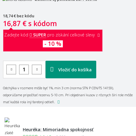
18,74 €
bez kódu
16,87 €
s kódom
Zadejte kód
SUPER
pro získání celkové slevy
- 10 %
Vložiť do košíka
Odchýlka v rozmere môže byť 1%, min 3 cm (norma STN P CEN/TS 14159),
odporúčame pripočítať rezervu 5-10 cm. Pri objednaní kusov z rôznych šíri role môže
mať každá rola iný farebný odtieň.
Heuréka: Mimoriadna spokojnosť