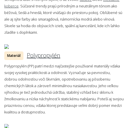
koberce
. Súčasné trendy prajú prírodným a neutrálnym tónom ako
béžová, šedá a hnedá, ktoré vnášajú do priestoru pokoj. Obľúbené sú
ale aj sýte farby ako smaragdová, námornícka modrá alebo vínová.
Skvele sa hodia do obývacích izieb, spální aj kancelárií, kde ich ľahko
zladíte s doplnkami.
Polypropylén
Materiál
Polypropylén (PP) patrí medzi najčastejšie používané materiály vďaka
svojej vysokej praktickosti a odolnosti. Vyznačuje sa pevnosťou,
dobrou odolnosťou voči škvrnám, opotrebovaniu aj pôsobeniu
chemických látok a zároveň minimálnou nasiakavosťou. Jeho veľkou
výhodou je tiež jednoduchá údržba, stabilný vzhľad bez sklonu k
žmolkovaniu a nízka náchylnosť k statickému nabíjaniu. Poteší aj svojou
priaznivou cenou, vďaka ktorej predstavuje veľmi dobrý pomer medzi
kvalitou a dostupnosťou.