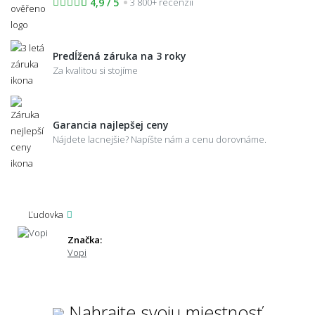
4,9 / 5
3 800+ recenzií
Predĺžená záruka na 3 roky
Za kvalitou si stojíme
Garancia najlepšej ceny
Nájdete lacnejšie? Napíšte nám a cenu dorovnáme.
Ľudovka
Značka:
Vopi
Nahrajte svoju miestnosť