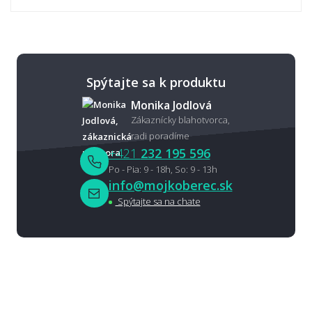
Spýtajte sa k produktu
Monika Jodlová
Zákaznícky blahotvorca,
radi poradíme
+421
232 195 596
Po - Pia: 9 - 18h, So: 9 - 13h
info@mojkoberec.sk
Spýtajte sa na chate