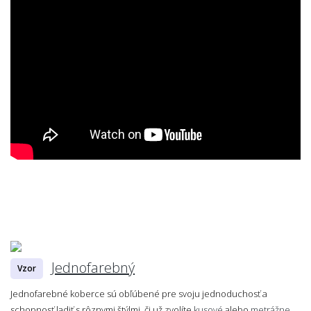
Jednofarebný
Vzor
Jednofarebné koberce sú obľúbené pre svoju jednoduchosť a
schopnosť ladiť s rôznymi štýlmi, či už zvolíte
kusové
alebo
metrážne