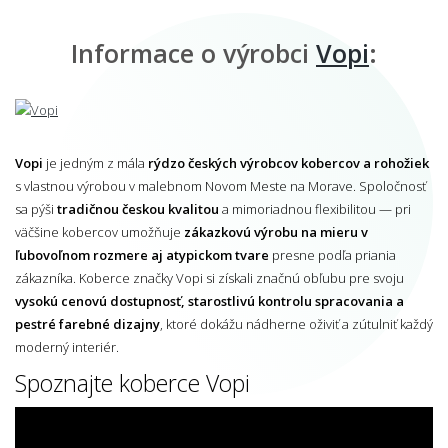
Informace o výrobci
Vopi
:
Vopi
je jedným z mála
rýdzo českých výrobcov kobercov a rohožiek
s vlastnou výrobou v malebnom Novom Meste na Morave. Spoločnosť
sa pýši
tradičnou českou kvalitou
a mimoriadnou flexibilitou — pri
väčšine kobercov umožňuje
zákazkovú výrobu na mieru v
ľubovoľnom rozmere aj atypickom tvare
presne podľa priania
zákazníka. Koberce značky Vopi si získali značnú obľubu pre svoju
vysokú cenovú dostupnosť, starostlivú kontrolu spracovania a
pestré farebné dizajny
, ktoré dokážu nádherne oživiť a zútulniť každý
moderný interiér.
Spoznajte koberce Vopi