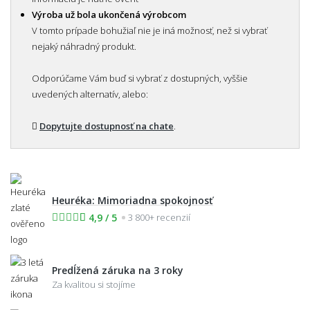
Výroba už bola ukončená výrobcom
V tomto prípade bohužiaľ nie je iná možnosť, než si vybrať
nejaký náhradný produkt.
Odporúčame Vám buď si vybrať z dostupných, vyššie
uvedených alternatív, alebo:
Dopytujte dostupnosť na chate
.
Heuréka: Mimoriadna spokojnosť
4,9 / 5
3 800+ recenzií
Predĺžená záruka na 3 roky
Za kvalitou si stojíme