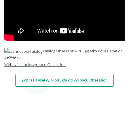
Katalóg Obsession v PDF
(všetko dovezieme do
4 týždňov)
Webové stránky výrobcu Obsession
Zobraziť všetky produkty od výrobcu Obsession