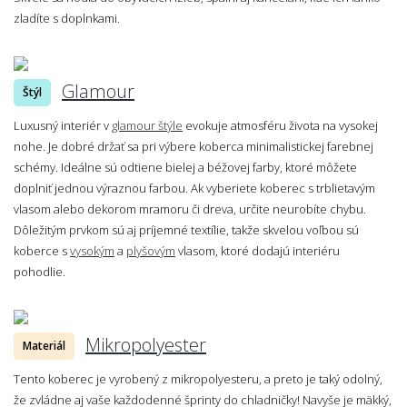
zladíte s doplnkami.
Glamour
Štýl
Luxusný interiér v
glamour štýle
evokuje atmosféru života na vysokej
nohe. Je dobré držať sa pri výbere koberca minimalistickej farebnej
schémy. Ideálne sú odtiene bielej a béžovej farby, ktoré môžete
doplniť jednou výraznou farbou. Ak vyberiete koberec s trblietavým
vlasom alebo dekorom mramoru či dreva, určite neurobíte chybu.
Dôležitým prvkom sú aj príjemné textílie, takže skvelou voľbou sú
koberce s
vysokým
a
plyšovým
vlasom, ktoré dodajú interiéru
pohodlie.
Mikropolyester
Materiál
Tento koberec je vyrobený z mikropolyesteru, a preto je taký odolný,
že zvládne aj vaše každodenné šprinty do chladničky! Navyše je mäkký,