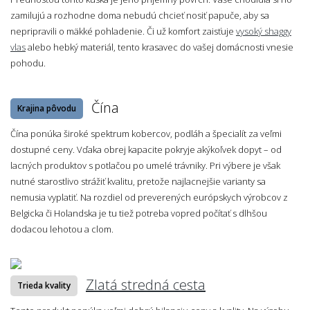
zamilujú a rozhodne doma nebudú chcieť nosiť papuče, aby sa
nepripravili o mäkké pohladenie. Či už komfort zaisťuje
vysoký shaggy
vlas
alebo hebký materiál, tento krasavec do vašej domácnosti vnesie
pohodu.
Čína
Krajina pôvodu
Čína ponúka široké spektrum kobercov, podláh a špecialít za veľmi
dostupné ceny. Vďaka obrej kapacite pokryje akýkoľvek dopyt – od
lacných produktov s potlačou po umelé trávniky. Pri výbere je však
nutné starostlivo strážiť kvalitu, pretože najlacnejšie varianty sa
nemusia vyplatiť. Na rozdiel od preverených európskych výrobcov z
Belgicka či Holandska je tu tiež potreba vopred počítať s dlhšou
dodacou lehotou a clom.
Zlatá stredná cesta
Trieda kvality