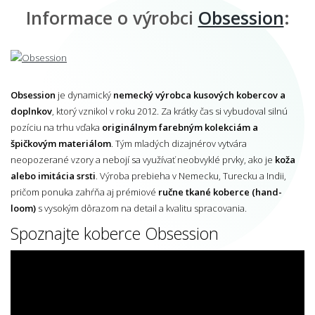
Informace o výrobci
Obsession
:
Obsession
je dynamický
nemecký výrobca kusových kobercov a
doplnkov
, ktorý vznikol v roku 2012. Za krátky čas si vybudoval silnú
pozíciu na trhu vďaka
originálnym farebným kolekciám a
špičkovým materiálom
. Tým mladých dizajnérov vytvára
neopozerané vzory a nebojí sa využívať neobvyklé prvky, ako je
koža
alebo imitácia srsti
. Výroba prebieha v Nemecku, Turecku a Indii,
pričom ponuka zahŕňa aj prémiové
ručne tkané koberce (hand-
loom)
s vysokým dôrazom na detail a kvalitu spracovania.
Spoznajte koberce Obsession