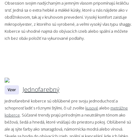
Obsession svojim nadýchaným a jemným vlasom pripomínajú králičiu
srsť. Jedná sa o extra hebké a mäkké kúsky, ktoré u nás nájdete ako v
obdĺžnikovom, tak aj v kruhovom prevedení. Vysoký komfort zaisťuje
mikropolyester, z ktorého sú vyrobené, a veľmi vysoký vlas typu shaggy.
Koberce sú vhodné najmä do obývacích izieb alebo spální a môžete
ich bez obáv položiť na vykurované podlahy.
Jednofarebný
Vzor
Jednofarebné koberce sú obľúbené pre svoju jednoduchosť a
schopnosť ladiť s rôznymi štýlmi, či už zvolíte
kusové
alebo
metrážne
koberce
. Súčasné trendy prajú prírodným a neutrálnym tónom ako
béžová, šedá a hnedá, ktoré vnášajú do priestoru pokoj. Obľúbené sú
ale aj sýte farby ako smaragdová, námornícka modrá alebo vínová.
Skvele sa hodia do obývacích izieb, spální aj kancelárií, kde ich ľahko