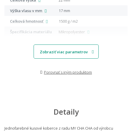
Výška vlasu v mm
17 mm
Celková hmotnosť
1500 g / m2
Špecifikácia materiálu
Mikropolyester
Zobraziť viac parametrov
Porovnať s iným produktom
Detaily
Jednofarebné kusové koberce z radu MY CHA CHA od výrobcu