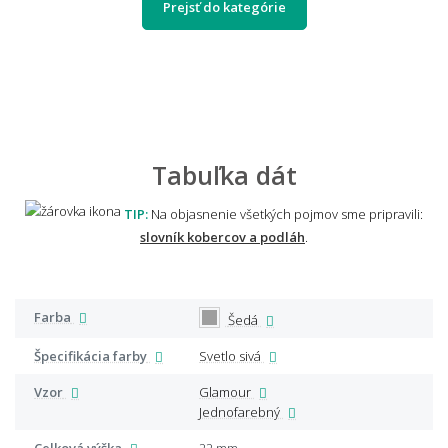
Prejsť do kategórie
Tabuľka dát
TIP:
Na objasnenie všetkých pojmov sme pripravili:
slovník kobercov a podláh
.
Farba
Šedá
Špecifikácia farby
Svetlo sivá
Vzor
Glamour
Jednofarebný
Celková výška
22 mm