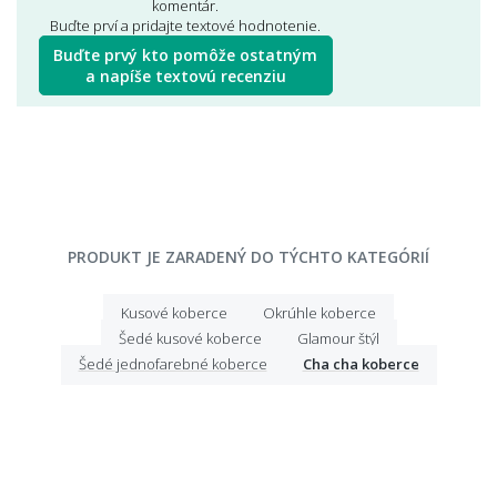
komentár.
Buďte prví a pridajte textové hodnotenie.
Buďte prvý kto pomôže ostatným
a napíše textovú recenziu
PRODUKT JE ZARADENÝ DO TÝCHTO KATEGÓRIÍ
Kusové koberce
Okrúhle koberce
Šedé kusové koberce
Glamour štýl
Šedé jednofarebné koberce
Cha cha koberce