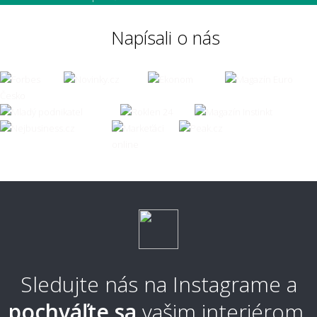
Napísali o nás
Sledujte nás na Instagrame a
pochváľte sa
vašim interiérom.