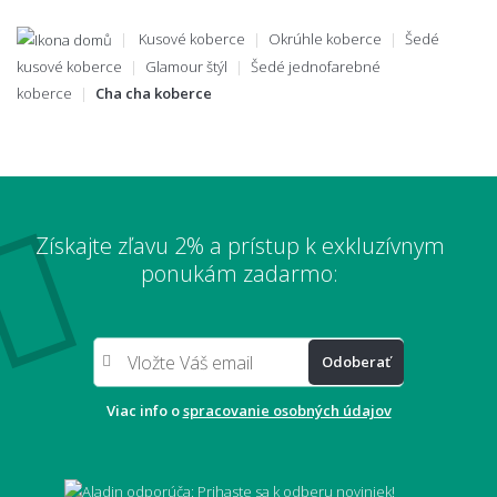
Kusové koberce
Okrúhle koberce
Šedé
kusové koberce
Glamour štýl
Šedé jednofarebné
koberce
Cha cha koberce
Získajte zľavu 2% a prístup k exkluzívnym
ponukám zadarmo:
Odoberať
Viac info o
spracovanie osobných údajov