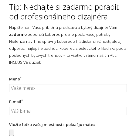
Tip: Nechajte si zadarmo poradiť
od profesionálneho dizajnéra
Napíšte nám Vašu približnú predstavu a bytový dizajnér Vám
zadarmo
odporučí koberec presne podľa vašej potreby.
Nielenže navrhne správny koberec z hľadiska funkčnosti, ale aj
odporučí najlepšie padnúci koberec z estetického hľadiska podľa
posledných bytových trendov – to všetko v rámci našich ALL
INCLUSIVE služieb.
*
Meno
*
E-mail
Vložte fotku vašej miestnosti, pokiaľ ju máte::