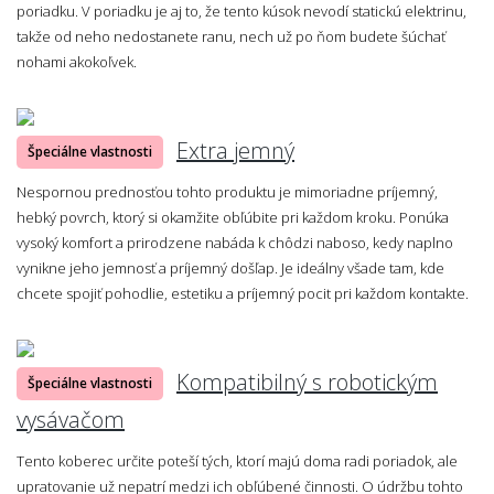
poriadku. V poriadku je aj to, že tento kúsok nevodí statickú elektrinu,
takže od neho nedostanete ranu, nech už po ňom budete šúchať
nohami akokoľvek.
Extra jemný
Špeciálne vlastnosti
Nespornou prednosťou tohto produktu je mimoriadne príjemný,
hebký povrch, ktorý si okamžite obľúbite pri každom kroku. Ponúka
vysoký komfort a prirodzene nabáda k chôdzi naboso, kedy naplno
vynikne jeho jemnosť a príjemný došľap. Je ideálny všade tam, kde
chcete spojiť pohodlie, estetiku a príjemný pocit pri každom kontakte.
Kompatibilný s robotickým
Špeciálne vlastnosti
vysávačom
Tento koberec určite poteší tých, ktorí majú doma radi poriadok, ale
upratovanie už nepatrí medzi ich obľúbené činnosti. O údržbu tohto