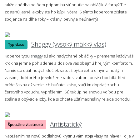
takže chôdba po ňom pripomína stúpnutie na obláčik. A farby? Tie
zostanú jasné, akoby ste ho kúpili včera. S týmto kobercom získate
spojenca na dlhé roky – krásny, pevný a neúnavný!
Shaggy (vysoký mäkký vlas)
Typ vlasu
Koberce typu
shaggy
sú ako nadýchané obláčiky – premenia každý váš
krok na jemné pohladenie a doslova vás obejmú hrejivým komfortom.
Namiesto utiahnutých slučiek sa totiž pýšia extra dlhým a hustým
vlasom, do ktorého je vyložene radosť zaboriť bosé chodidlá. Keď
príde čas na oživenie ich huňatej krásy, stačí im dopriať trochu
čerstvého vzduchu vyprášením. Sú tak úplne snovou voľbou pre
spálne a obývacie izby, kde si chcete užiť maximálny relax a pohodu.
Antistatický
Špeciálne vlastnosti
Natešením na novú podlahovú krytinu vám stoja vlasy na hlave? To je v