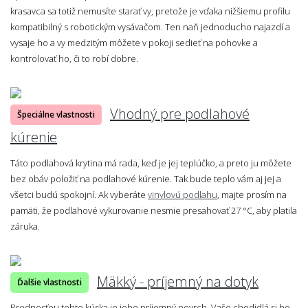
krasavca sa totiž nemusíte starať vy, pretože je vďaka nižšiemu profilu
kompatibilný s robotickým vysávačom. Ten naň jednoducho najazdí a
vysaje ho a vy medzitým môžete v pokoji sedieť na pohovke a
kontrolovať ho, či to robí dobre.
Vhodný pre podlahové
Špeciálne vlastnosti
kúrenie
Táto podlahová krytina má rada, keď je jej teplúčko, a preto ju môžete
bez obáv položiť na podlahové kúrenie. Tak bude teplo vám aj jej a
všetci budú spokojní. Ak vyberáte
vinylovú podlahu
, majte prosím na
pamäti, že podlahové vykurovanie nesmie presahovať 27 °C, aby platila
záruka.
Mäkký - príjemný na dotyk
Ďalšie vlastnosti
Prednosťou tohto kúska je jeho príjemný povrch. Vaše chodidlá si ho