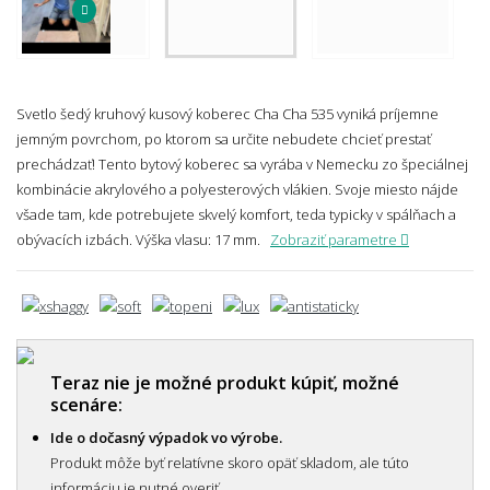
Svetlo šedý kruhový kusový koberec Cha Cha 535 vyniká príjemne
jemným povrchom, po ktorom sa určite nebudete chcieť prestať
prechádzať! Tento bytový koberec sa vyrába v Nemecku zo špeciálnej
kombinácie akrylového a polyesterových vlákien. Svoje miesto nájde
všade tam, kde potrebujete skvelý komfort, teda typicky v spálňach a
obývacích izbách.
Výška vlasu: 17 mm.
Zobraziť parametre
Teraz nie je možné produkt kúpiť, možné
scenáre:
Ide o dočasný výpadok vo výrobe.
Produkt môže byť relatívne skoro opäť skladom, ale túto
informáciu je nutné overiť