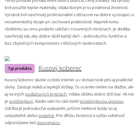
Tento produkt ponúka veľmi dobrú bilanciu ceny a kvality. Na výrobu
boli použité lepšie materiály, vďaka ktorým je tu posilnená životnosť.
Výrobok bol navrhnutý profesionálmi s dôrazom na dobre vyzerajúci a
nezameniteľný dizajn pri zachovaní praktickosti. Napriek tomu
všetkému sa cenu podarilo udržať v rozumných medziach. Je skrátka
navrhnutý tak, aby dobre slúžil každý deň – jednoducho, funkčne a
bez zbytočných kompromisov v kľúčových vlastnostiach.
Kusový koberec
Typ produktu
Kusový koberec skvele ozdobí interiér a v domácnosti plní aj praktické
úlohy. Zaisťuje mäkší a teplejší došľap, čo oceníte nielen na dlažbe, ale
aj na iných
podlahových krytinách
. Vďaka obšitiu dobre drží tvar. Ak nie
je
protišmykový
, Aladin vám ho rád ošetrí
protišmykovou úpravou
.
Údržba je jednoduchá vysávaním, pričom niektoré kúsky sú aj
umývateľné alebo
prateľné
. Pre dlhšiu životnosť a vyššiu odolnosť
odporúčame tiež
impregnáciu
.