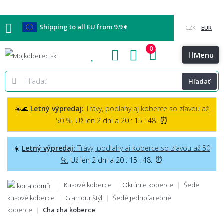
Shipping to all EU from 9.9 €
0
Blog
Vzorkovňa
Bratislava
Kontakt
Menu
Hľadať
☀️🌊
Letný výpredaj:
Trávy, podlahy aj koberce so zľavou až
⏰
50 %.
Už len 2 dni a 20 : 15 : 47.
☀️
Letný výpredaj:
Trávy, podlahy aj koberce so zľavou až 50
⏰
%.
Už len 2 dni a 20 : 15 : 47.
Kusové koberce
Okrúhle koberce
Šedé
kusové koberce
Glamour štýl
Šedé jednofarebné
koberce
Cha cha koberce