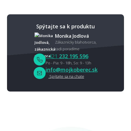
Spýtajte sa k produktu
Monika Jodlová
Zákaznícky blahotvorca,
radi poradíme
+421
232 195 596
Po - Pia: 9 - 18h, So: 9 - 13h
info@mojkoberec.sk
Spýtajte sa na chate