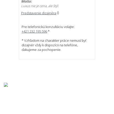
Motto:
Luxus nie je cena, ale štýl.
Predstavenie dizajnéra
Pre telefonickú konzultáciu volajte:
+421 232 195 596
*
* Vzhľadom na charakter práce nemusí byť
dizajnér vždy k dispozícii na telefóne,
ďakujeme za pochopenie.