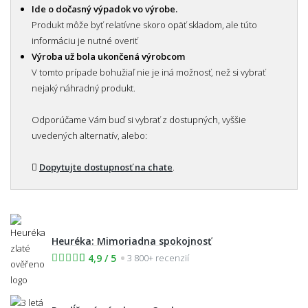
Ide o dočasný výpadok vo výrobe.
Produkt môže byť relatívne skoro opäť skladom, ale túto
informáciu je nutné overiť
Výroba už bola ukončená výrobcom
V tomto prípade bohužiaľ nie je iná možnosť, než si vybrať
nejaký náhradný produkt.
Odporúčame Vám buď si vybrať z dostupných, vyššie
uvedených alternatív, alebo:
Dopytujte dostupnosť na chate
.
Heuréka: Mimoriadna spokojnosť
4,9 / 5
3 800+ recenzií