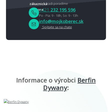
radi poradíme
+421
232 195 596
Po - Pia: 9 - 18h, So: 9 - 13h
info@mojkoberec.sk
Spýtajte sa na chate
Informace o výrobci
Berfin
Dywany
: