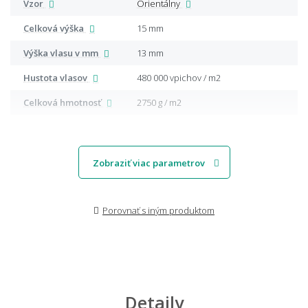
Vzor
Orientálny
Celková výška
15 mm
Výška vlasu v mm
13 mm
Hustota vlasov
480 000 vpichov / m2
Celková hmotnosť
2750 g / m2
Zobraziť viac parametrov
Porovnať s iným produktom
Detaily