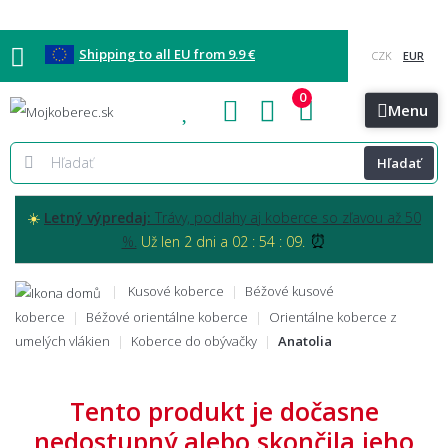
Shipping to all EU from 9.9 €
0
Blog
Vzorkovňa
Bratislava
Kontakt
Menu
Hľadať
☀️
Letný výpredaj:
Trávy, podlahy aj koberce so zľavou až 50
⏰
%.
Už len 2 dni a 02 : 54 : 08.
Kusové koberce
Béžové kusové
koberce
Béžové orientálne koberce
Orientálne koberce z
umelých vlákien
Koberce do obývačky
Anatolia
Tento produkt je dočasne
nedostupný alebo skončila jeho