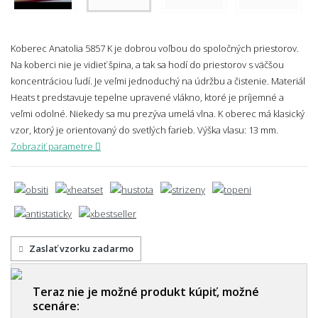
Koberec Anatolia 5857 K je dobrou voľbou do spoločných priestorov.
Na koberci nie je vidieť špina, a tak sa hodí do priestorov s väčšou
koncentráciou ľudí. Je veľmi jednoduchý na údržbu a čistenie. Materiál
Heats
t predstavuje tepelne upravené vlákno, ktoré je príjemné a
veľmi odolné. Niekedy sa mu prezýva umelá vlna. K
oberec má klasický
vzor, ktorý je orientovaný do svetlých farieb.
Výška vlasu: 13 mm.
Zobraziť parametre
Zaslať vzorku zadarmo
Teraz nie je možné produkt kúpiť, možné
scenáre: