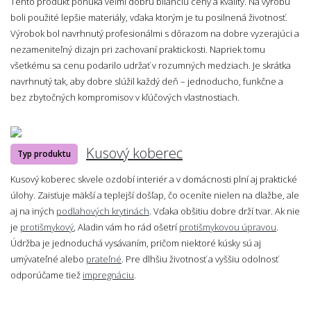
Tento produkt ponúka veľmi dobrú bilanciu ceny a kvality. Na výrobu
boli použité lepšie materiály, vďaka ktorým je tu posilnená životnosť.
Výrobok bol navrhnutý profesionálmi s dôrazom na dobre vyzerajúci a
nezameniteľný dizajn pri zachovaní praktickosti. Napriek tomu
všetkému sa cenu podarilo udržať v rozumných medziach. Je skrátka
navrhnutý tak, aby dobre slúžil každý deň – jednoducho, funkčne a
bez zbytočných kompromisov v kľúčových vlastnostiach.
Kusový koberec
Typ produktu
Kusový koberec skvele ozdobí interiér a v domácnosti plní aj praktické
úlohy. Zaisťuje mäkší a teplejší došľap, čo oceníte nielen na dlažbe, ale
aj na iných
podlahových krytinách
. Vďaka obšitiu dobre drží tvar. Ak nie
je
protišmykový
, Aladin vám ho rád ošetrí
protišmykovou úpravou
.
Údržba je jednoduchá vysávaním, pričom niektoré kúsky sú aj
umývateľné alebo
prateľné
. Pre dlhšiu životnosť a vyššiu odolnosť
odporúčame tiež
impregnáciu
.