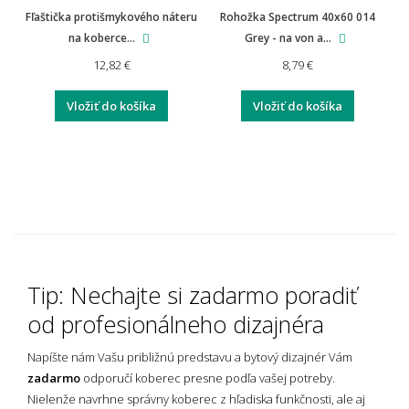
Fľaštička protišmykového náteru
Rohožka Spectrum 40x60 014
na koberce...
Grey - na von a...
12,82 €
8,79 €
Vložiť do košíka
Vložiť do košíka
Tip: Nechajte si zadarmo poradiť
od profesionálneho dizajnéra
Napíšte nám Vašu približnú predstavu a bytový dizajnér Vám
zadarmo
odporučí koberec presne podľa vašej potreby.
Nielenže navrhne správny koberec z hľadiska funkčnosti, ale aj