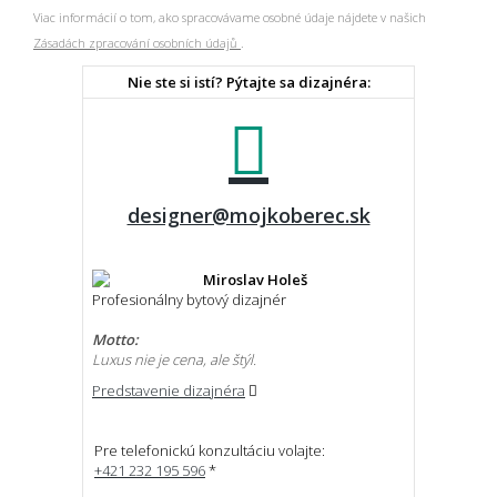
Viac informácií o tom, ako spracovávame osobné údaje nájdete v našich
Zásadách zpracování osobních údajů
.
Nie ste si istí? Pýtajte sa dizajnéra:
designer@mojkoberec.sk
Miroslav Holeš
Profesionálny bytový dizajnér
Motto:
Luxus nie je cena, ale štýl.
Predstavenie dizajnéra
Pre telefonickú konzultáciu volajte:
+421 232 195 596
*