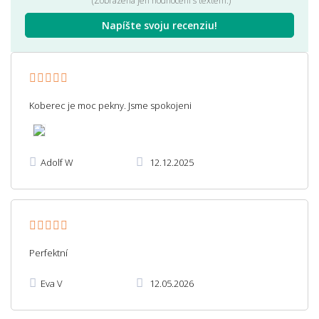
(Zobrazena jen hodnocení s textem.)
Napíšte svoju recenziu!
Koberec je moc pekny. Jsme spokojeni
Adolf W
12.12.2025
Perfektní
Eva V
12.05.2026