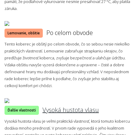
pamäti, že podlahové vykurovanie nesmie presahovať 27 °C, aby platila
záruka.
Po celom obvode
Lemovanie, obšitie
Tento koberec je obšitý po celom obvode, čo so sebou nesie niekoľko
praktických vlastností. Lemovanie zabraňuje strapkaniu okrajov, čo
predlžuje životnosť koberca, zvyšuje bezpečnosť a uľahčuje údržbu.
Vďaka obšitiu navyše vyzerá dokončene a upravene – čisté a dobre
definované hrany mu dodávajú profesionálny vzhľad. V neposlednom
rade koberec lepšie priľne k podlahe, čo zvyšuje jeho stabilitu aj
celkový komfort pri chôdzi.
Vysoká hustota vlasu
Ďalšie vlastnosti
Vysoká hustota vlasu je veľmi praktická vlastnosť, ktorá tomuto kobercu
dodáva mnoho predností. V prvom rade vypovedá o jeho kvalitnom
prevedení, pretože vo svete kobercov platí príslovie „Čím viac vlasov,