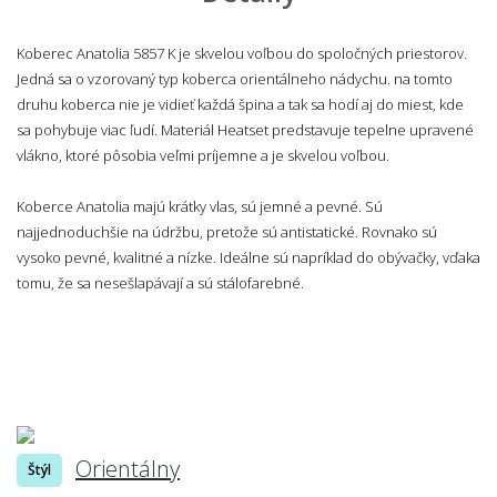
Koberec Anatolia 5857 K je skvelou voľbou do spoločných priestorov.
Jedná sa o vzorovaný typ koberca orientálneho nádychu. na tomto
druhu koberca nie je vidieť každá špina a tak sa hodí aj do miest, kde
sa pohybuje viac ľudí. Materiál Heatset predstavuje tepelne upravené
vlákno, ktoré pôsobia veľmi príjemne a je skvelou voľbou.
Koberce Anatolia majú krátky vlas, sú jemné a pevné. Sú
najjednoduchšie na údržbu, pretože sú antistatické. Rovnako sú
vysoko pevné, kvalitné a nízke. Ideálne sú napríklad do obývačky, vďaka
tomu, že sa nesešlapávají a sú stálofarebné.
Orientálny
Štýl