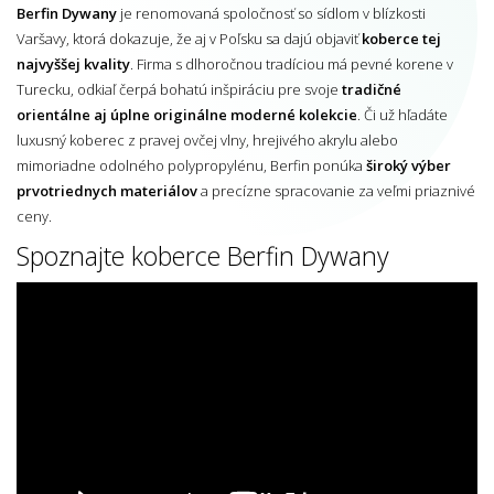
Berfin Dywany
je renomovaná spoločnosť so sídlom v blízkosti
Varšavy, ktorá dokazuje, že aj v Poľsku sa dajú objaviť
koberce tej
najvyššej kvality
. Firma s dlhoročnou tradíciou má pevné korene v
Turecku, odkiaľ čerpá bohatú inšpiráciu pre svoje
tradičné
orientálne aj úplne originálne moderné kolekcie
. Či už hľadáte
luxusný koberec z pravej ovčej vlny, hrejivého akrylu alebo
mimoriadne odolného polypropylénu, Berfin ponúka
široký výber
prvotriednych materiálov
a precízne spracovanie za veľmi priaznivé
ceny.
Spoznajte koberce Berfin Dywany