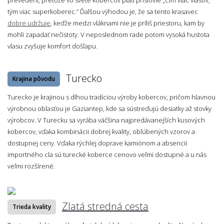
tým viac superkoberec.“ Ďalšou výhodou je, že sa tento krasavec
dobre udržuje
, keďže medzi vláknami nie je príliš priestoru, kam by
mohli zapadať nečistoty. V neposlednom rade potom vysoká hustota
vlasu zvyšuje komfort došľapu.
Turecko
Krajina pôvodu
Turecko je krajinou s dlhou tradíciou výroby kobercov, pričom hlavnou
výrobnou oblasťou je Gaziantep, kde sa sústreďujú desiatky až stovky
výrobcov. V Turecku sa vyrába väčšina najpredávanejších kusových
kobercov, vďaka kombinácii dobrej kvality, obľúbených vzorov a
dostupnej ceny. Vďaka rýchlej doprave kamiónom a absencii
importného cla sú turecké koberce cenovo veľmi dostupné a u nás
veľmi rozšírené.
Zlatá stredná cesta
Trieda kvality