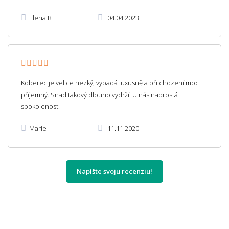
Elena B
04.04.2023
Koberec je velice hezký, vypadá luxusně a při chození moc
příjemný. Snad takový dlouho vydrží. U nás naprostá
spokojenost.
Marie
11.11.2020
Napíšte svoju recenziu!