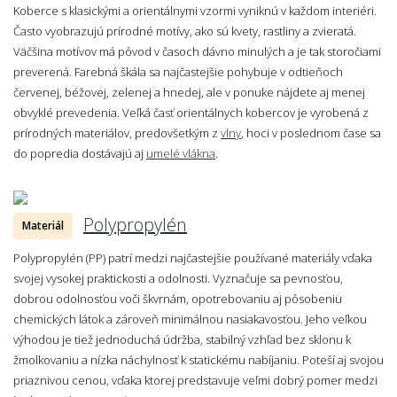
Koberce s klasickými a orientálnymi vzormi vyniknú v každom interiéri.
Často vyobrazujú prírodné motívy, ako sú kvety, rastliny a zvieratá.
Väčšina motívov má pôvod v časoch dávno minulých a je tak storočiami
preverená. Farebná škála sa najčastejšie pohybuje v odtieňoch
červenej, béžovej, zelenej a hnedej, ale v ponuke nájdete aj menej
obvyklé prevedenia. Veľká časť orientálnych kobercov je vyrobená z
prírodných materiálov, predovšetkým z
vlny
, hoci v poslednom čase sa
do popredia dostávajú aj
umelé vlákna
.
Polypropylén
Materiál
Polypropylén (PP) patrí medzi najčastejšie používané materiály vďaka
svojej vysokej praktickosti a odolnosti. Vyznačuje sa pevnosťou,
dobrou odolnosťou voči škvrnám, opotrebovaniu aj pôsobeniu
chemických látok a zároveň minimálnou nasiakavosťou. Jeho veľkou
výhodou je tiež jednoduchá údržba, stabilný vzhľad bez sklonu k
žmolkovaniu a nízka náchylnosť k statickému nabíjaniu. Poteší aj svojou
priaznivou cenou, vďaka ktorej predstavuje veľmi dobrý pomer medzi