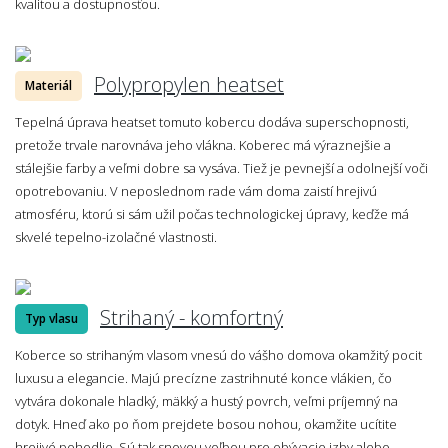
kvalitou a dostupnosťou.
Polypropylen heatset
Materiál
Tepelná úprava heatset tomuto kobercu dodáva superschopnosti,
pretože trvale narovnáva jeho vlákna. Koberec má výraznejšie a
stálejšie farby a veľmi dobre sa vysáva. Tiež je pevnejší a odolnejší voči
opotrebovaniu. V neposlednom rade vám doma zaistí hrejivú
atmosféru, ktorú si sám užil počas technologickej úpravy, keďže má
skvelé tepelno-izolačné vlastnosti.
Strihaný - komfortný
Typ vlasu
Koberce so strihaným vlasom vnesú do vášho domova okamžitý pocit
luxusu a elegancie. Majú precízne zastrihnuté konce vlákien, čo
vytvára dokonale hladký, mäkký a hustý povrch, veľmi príjemný na
dotyk. Hneď ako po ňom prejdete bosou nohou, okamžite ucítite
hrejivé pohodlie. Sú tak snovou voľbou pre obývacie izby alebo