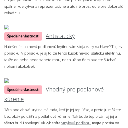
spálne, kde vytvoria reprezentatívne a útulné prostredie pre dokonalú
relaxáciu.
Antistatický
Špeciálne vlastnosti
Natešením na novú podlahovú krytinu vám stoja vlasy na hlave? To je v
poriadku. V poriadku je aj to, že tento kúsok nevodí statickú elektrinu,
takže od neho nedostanete ranu, nech už po ňom budete šúchať
nohami akokoľvek.
Vhodný pre podlahové
Špeciálne vlastnosti
kúrenie
Táto podlahová krytina má rada, keď je jej teplúčko, a preto ju môžete
bez obáv položiť na podlahové kúrenie. Tak bude teplo vám aj jej a
všetci budú spokojní. Ak vyberáte
vinylovú podlahu
, majte prosím na