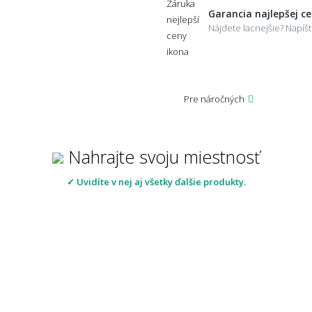
Garancia najlepšej c
Nájdete lacnejšie? Napí
Pre náročných
Nahrajte svoju miestnosť
✓ Uvidíte v nej aj všetky ďalšie produkty.