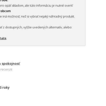
ro opäť skladom, ale túto informáciu je nutné overiť
ýrobcom
je iná možnosť, než si vybrať nejaký náhradný produkt.
 z dostupných, vyššie uvedených alternatív, alebo:
chate
.
 spokojnosť
 recenzií
3 roky