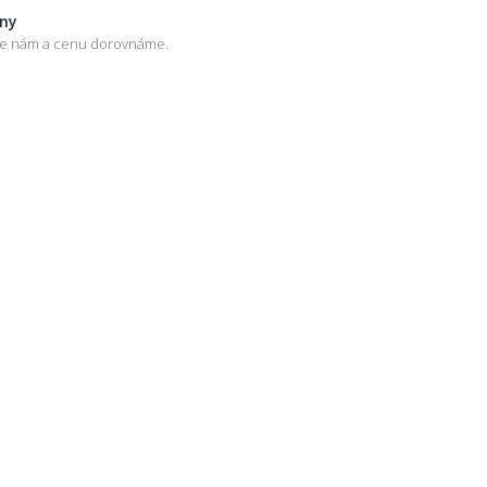
eny
šte nám a cenu dorovnáme.