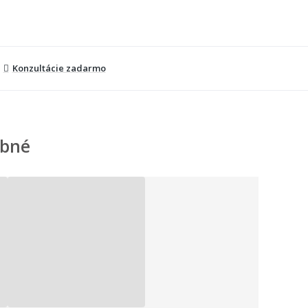
Konzultácie zadarmo
bné