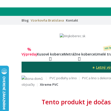
Blog
Vzorkovňa
Bratislava
Kontakt
Hit l
%
Výpredaj
Kusové koberce
Metrážne koberce
Umelé tr
☀️
Letný vý
PVC podlahy a lino
PVC a lino s dekor
obývačky
Xtreme PVC
Tento produkt je dočas