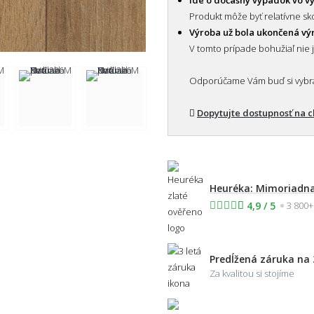
Produkt môže byť relatívne sko
Výroba už bola ukončená v
V tomto prípade bohužiaľ nie 
Odporúčame Vám buď si vybrať
Dopytujte dostupnosť na 
Heuréka: Mimoriadna
4,9 / 5
3 800+
Predĺžená záruka na 
Za kvalitou si stojíme