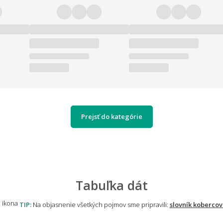
Prejsť do kategórie
Tabuľka dát
TIP:
Na objasnenie všetkých pojmov sme pripravili:
slovník kobercov