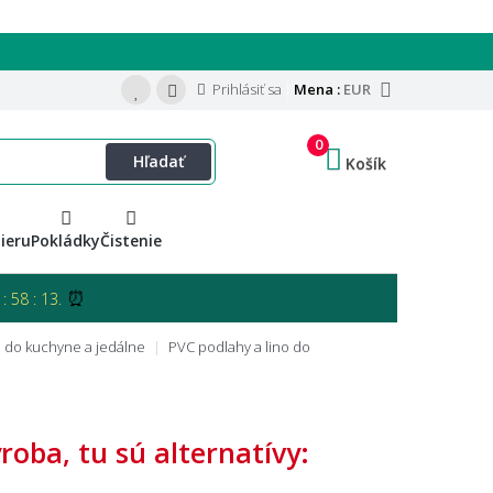
Prihlásiť sa
Mena :
EUR
0
Hľadať
Košík
ieru
Pokládky
Čistenie
⏰
: 58 : 12.
o do kuchyne a jedálne
PVC podlahy a lino do
oba, tu sú alternatívy: