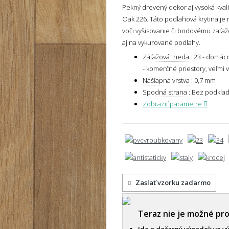
Pekný drevený dekor aj vysoká kva
Oak 226. Táto podlahová krytina je n
voči vyšisovanie či bodovému zaťažen
aj na vykurované podlahy.
Záťažová trieda
:
23 - domácn
- komerčné priestory, veľmi 
Nášľapná vrstva
:
0,7 mm
Spodná strana
:
Bez podkla
Zobraziť parametre
Zaslať vzorku zadarmo
Teraz nie je možné pr
Ide o dočasný výpadok vo v