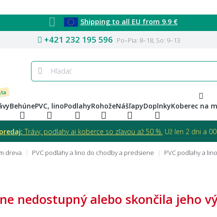
Shipping to all EU from 9.9 €
+421 232 195 596
Po–Pia: 8–18, So: 9–13
eta
ávy
Behúne
PVC, lino
Podlahy
Rohože
Nášľapy
Doplnky
Koberec na m
predaj:
Trávy, podlahy aj koberce so zľavou až 50 %.
Už len 2 dni a 00 
om dreva
PVC podlahy a lino do chodby a predsiene
PVC podlahy a lin
ne nedostupný alebo skončila jeho výr