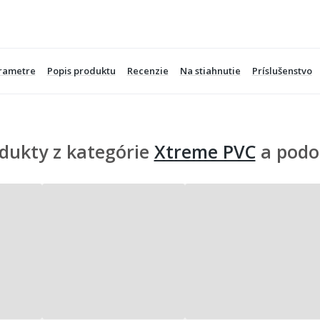
rametre
Popis produktu
Recenzie
Na stiahnutie
Príslušenstvo
dukty z kategórie
Xtreme PVC
a podo