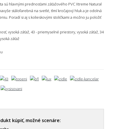
lita sú hlavnými prednosťami záťažového PVC Xtreme Natural
avyše stálofarebná na svetlé, tlmí kročajový hluk a je odolná
iu. Poradí si aj s kolieskovými stoličkami a možno ju položiť
osť, vysoká záťaž, 43 - priemyselné priestory, vysoká záťaž, 34
vysoká záťaž
du
odukt kúpiť, možné scenáre:
ýrobe.