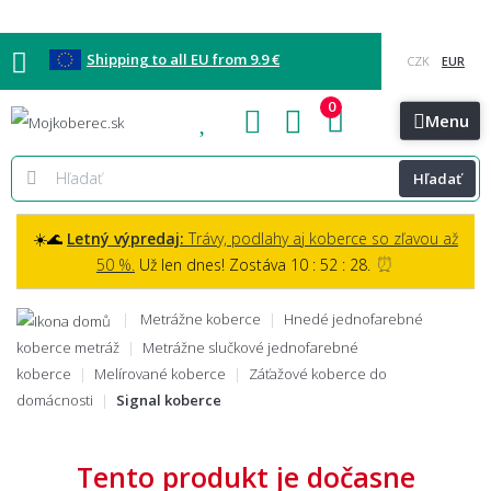
Shipping to all EU from 9.9 €
0
Blog
Vzorkovňa
Bratislava
Kontakt
Menu
Hľadať
☀️🌊
Letný výpredaj:
Trávy, podlahy aj koberce so zľavou až
⏰
50 %.
Už len dnes! Zostáva 10 : 52 : 27.
Metrážne koberce
Hnedé jednofarebné
koberce metráž
Metrážne slučkové jednofarebné
koberce
Melírované koberce
Záťažové koberce do
domácnosti
Signal koberce
Tento produkt je dočasne