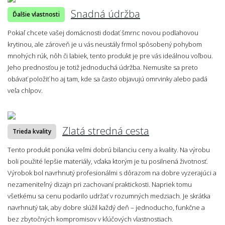
Snadná údržba
Ďalšie vlastnosti
Pokiaľ chcete vašej domácnosti dodať šmrnc novou podlahovou
krytinou, ale zároveň je u vás neustály frmol spôsobený pohybom
mnohých rúk, nôh či labiek, tento produkt je pre vás ideálnou voľbou.
Jeho prednosťou je totiž jednoduchá údržba. Nemusíte sa preto
obávať položiť ho aj tam, kde sa často objavujú omrvinky alebo padá
veľa chlpov.
Zlatá stredná cesta
Trieda kvality
Tento produkt ponúka veľmi dobrú bilanciu ceny a kvality. Na výrobu
boli použité lepšie materiály, vďaka ktorým je tu posilnená životnosť.
Výrobok bol navrhnutý profesionálmi s dôrazom na dobre vyzerajúci a
nezameniteľný dizajn pri zachovaní praktickosti. Napriek tomu
všetkému sa cenu podarilo udržať v rozumných medziach. Je skrátka
navrhnutý tak, aby dobre slúžil každý deň – jednoducho, funkčne a
bez zbytočných kompromisov v kľúčových vlastnostiach.