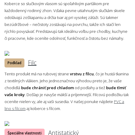
Koberce so slučkovým vlasom sú spoľahlivým parťákom pre
každodenný rodinný zhon. Vďaka pevne utiahnutým slučkám skvele
odolávajú zošliapaniu a držia tvar aj pri vysokej záťaži. Sú takmer
bezúdržbové – nečistoty zostávajú na povrchu, takže ich stačí len
rýchlo povysávať. Predstavujú tak ideálnu voľbu pre chodby, kuchyne
či pracovne, kde oceníte odolnosť, funkčnosť a čistotu bez námahy.
Filc
Podklad
Tento produkt má na rubovej strane
vrstvu z filcu
, čo je hustá tkanina
z textilných vlákien. Jeho jednoznačnou výhodou preto je, že vaše
chodidlá
bude chrániť pred chladom
od podlahy a tiež
bude tlmiť
vaše kroky
. Došľap je navyše mäkší a príjemnejší. Filcovú podložku tak
oceníte nielen vy, ale aj vaši susedia. V našej ponuke nájdete
PVC a
lino s filcom
aj koberce s filcom.
Antistatický
Špeciálne vlastnosti