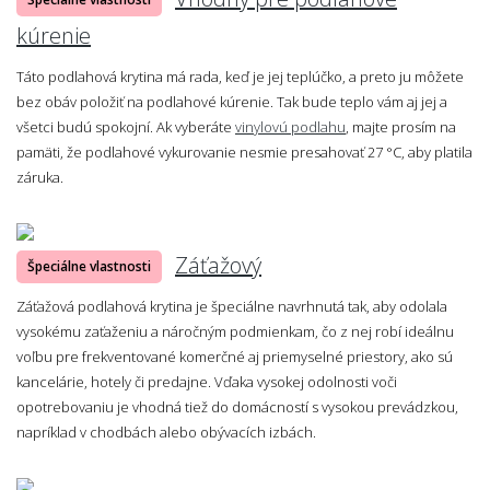
kúrenie
Táto podlahová krytina má rada, keď je jej teplúčko, a preto ju môžete
bez obáv položiť na podlahové kúrenie. Tak bude teplo vám aj jej a
všetci budú spokojní. Ak vyberáte
vinylovú podlahu
, majte prosím na
pamäti, že podlahové vykurovanie nesmie presahovať 27 °C, aby platila
záruka.
Záťažový
Špeciálne vlastnosti
Záťažová podlahová krytina je špeciálne navrhnutá tak, aby odolala
vysokému zaťaženiu a náročným podmienkam, čo z nej robí ideálnu
voľbu pre frekventované komerčné aj priemyselné priestory, ako sú
kancelárie, hotely či predajne. Vďaka vysokej odolnosti voči
opotrebovaniu je vhodná tiež do domácností s vysokou prevádzkou,
napríklad v chodbách alebo obývacích izbách.