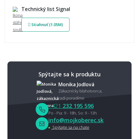
Technický list Signal
Stiahnuť (1.05M)
Spýtajte sa k produktu
Monika Jodlová
Zákaznícky blahotvorca,
radi poradíme
+421
232 195 596
Po - Pia: 9 - 18h, So: 9 - 13h
info@mojkoberec.sk
Spýtajte sa na chate