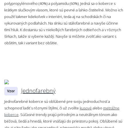
polypropylénového (40%) a polyamidu (60%). Jedná sa o koberce s
krátkym slučkovým vlasom, ktoré sú pevné a ľahko čistiteľné. Možno ich
použiť takmer kdekoľvek v interiéri, teda aj na schodiskách či na
vykurovaných podlahách. Na slnku sú stálofarebné a navyše účinne
tlmí hluk. K dostaniu sú v niekoľkých farebných odtieňoch a v rôznych
šírkach, takže si vyberie každý. Navyše si môžete zvoliť ako variant s
obšitím, tak i variant bez obšitie.
Jednofarebný
Vzor
Jednofarebné koberce sú obľúbené pre svoju jednoduchosť a
schopnosť ladiť s rôznymi štýlmi, či už zvolíte
kusové
alebo
metrážne
koberce
. Súčasné trendy prajú prírodným a neutrálnym tónom ako
béžová, šedá a hnedá, ktoré vnášajú do priestoru pokoj. Obľúbené sú
ale aj sýte farby ako smaragdová, námornícka modrá alebo vínová.