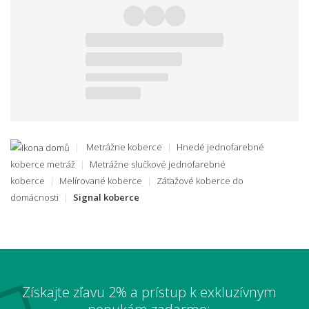
Metrážne koberce
Hnedé jednofarebné
koberce metráž
Metrážne slučkové jednofarebné
koberce
Melírované koberce
Záťažové koberce do
domácnosti
Signal koberce
Získajte zľavu 2% a prístup k exkluzívnym