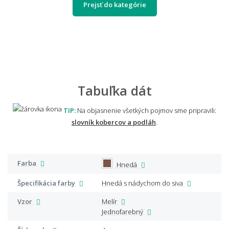
Prejsť do kategórie
Tabuľka dát
TIP:
Na objasnenie všetkých pojmov sme pripravili:
slovník kobercov a podláh
.
Farba
Hnedá
Špecifikácia farby
Hnedá s nádychom do siva
Vzor
Melír
Jednofarebný