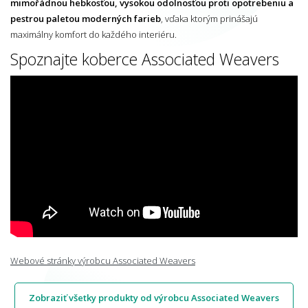
mimořádnou hebkosťou, vysokou odolnosťou proti opotrebeniu a
pestrou paletou moderných farieb
, vďaka ktorým prinášajú
maximálny komfort do každého interiéru.
Spoznajte koberce Associated Weavers
Webové stránky výrobcu Associated Weavers
Zobraziť všetky produkty od výrobcu Associated Weavers