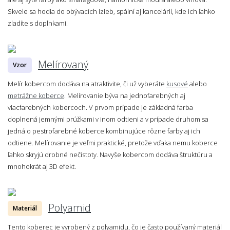
Skvele sa hodia do obývacích izieb, spální aj kancelárií, kde ich ľahko
zladíte s doplnkami.
Melírovaný
Vzor
Melír kobercom dodáva na atraktivite, či už vyberáte
kusové
alebo
metrážne koberce
. Melírovanie býva na jednofarebných aj
viacfarebných kobercoch. V prvom prípade je základná farba
doplnená jemnými prúžkami v inom odtieni a v prípade druhom sa
jedná o pestrofarebné koberce kombinujúce rôzne farby aj ich
odtiene. Melírovanie je veľmi praktické, pretože vďaka nemu koberce
ľahko skryjú drobné nečistoty. Navyše kobercom dodáva štruktúru a
mnohokrát aj 3D efekt.
Polyamid
Materiál
Tento koberec je vyrobený z polyamidu, čo je často používaný materiál