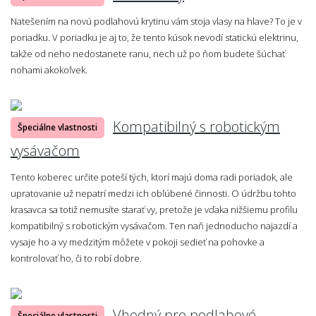
Natešením na novú podlahovú krytinu vám stoja vlasy na hlave? To je v
poriadku. V poriadku je aj to, že tento kúsok nevodí statickú elektrinu,
takže od neho nedostanete ranu, nech už po ňom budete šúchať
nohami akokoľvek.
Kompatibilný s robotickým
Špeciálne vlastnosti
vysávačom
Tento koberec určite poteší tých, ktorí majú doma radi poriadok, ale
upratovanie už nepatrí medzi ich obľúbené činnosti. O údržbu tohto
krasavca sa totiž nemusíte starať vy, pretože je vďaka nižšiemu profilu
kompatibilný s robotickým vysávačom. Ten naň jednoducho najazdí a
vysaje ho a vy medzitým môžete v pokoji sedieť na pohovke a
kontrolovať ho, či to robí dobre.
Vhodný pre podlahové
Špeciálne vlastnosti