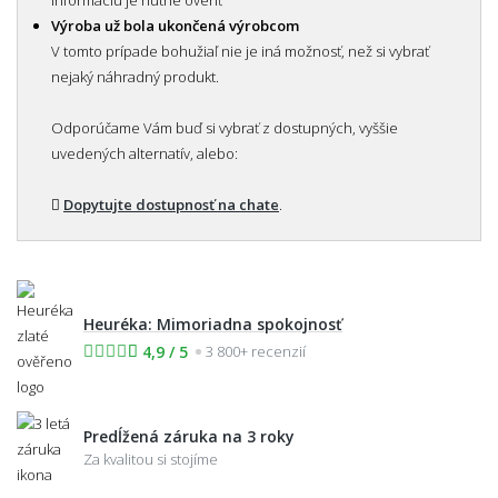
Výroba už bola ukončená výrobcom
V tomto prípade bohužiaľ nie je iná možnosť, než si vybrať
nejaký náhradný produkt.
Odporúčame Vám buď si vybrať z dostupných, vyššie
uvedených alternatív, alebo:
Dopytujte dostupnosť na chate
.
Heuréka: Mimoriadna spokojnosť
4,9 / 5
3 800+ recenzií
Predĺžená záruka na 3 roky
Za kvalitou si stojíme