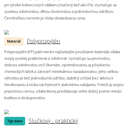
pri výrobe kobercových vlákien (značený tiež ako PA). Vyznačuje sa
vysokou odolnosťou, dlhou životnosťou a jednoduchou údržbou.
Čerešničkou na torte je nízka obstarávacia cena.
Polypropylén
Materiál
Polypropylén (PP) patrí medzi najčastejšie používané materiály vďaka
svojej vysokej praktickosti a odolnosti. Vyznačuje sa pevnosťou,
dobrou odolnosťou voči škvrnám, opotrebovaniu aj pôsobeniu
chemických látok a zároveň minimálnou nasiakavosťou. Jeho veľkou
výhodou je tiež jednoduchá údržba, stabilný vzhľad bez sklonu k
žmolkovaniu a nízka náchylnosť k statickému nabíjaniu. Poteší aj svojou
priaznivou cenou, vďaka ktorej predstavuje veľmi dobrý pomer medzi
kvalitou a dostupnosťou.
Slučkový - praktický
Typ vlasu