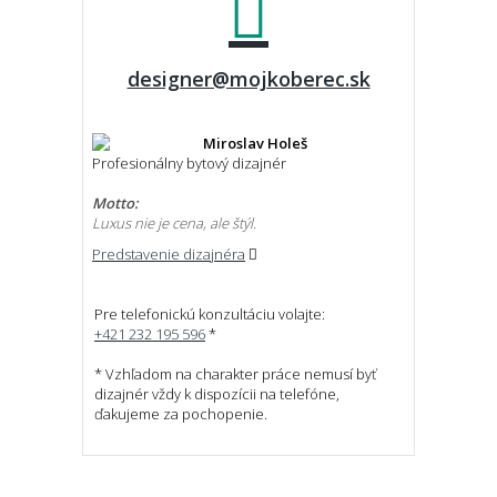
designer@mojkoberec.sk
Miroslav Holeš
Profesionálny bytový dizajnér
Motto:
Luxus nie je cena, ale štýl.
Predstavenie dizajnéra
Pre telefonickú konzultáciu volajte:
+421 232 195 596
*
* Vzhľadom na charakter práce nemusí byť
dizajnér vždy k dispozícii na telefóne,
ďakujeme za pochopenie.