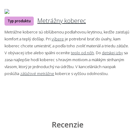
Metrážny koberec
Typ produktu
Metrážne koberce sú obľúbenou podlahovou krytinou, keďže zaisťujú
komfort a teplý došľap. Pri
výbere
je potrebné brať do úvahy, kam
koberec chcete umiestniť, a podľa toho zvoliť materiál a triedu záťaže.
V obývacej izbe alebo spálni oceníte
teplo od nôh
. Do
detskej izby
sa
zasa najlepšie hodí koberec s hravým motívom a mäkkým strihaným
vlasom, ktorý je jednoduchý na údržbu. V kanceláriách naopak
poslúžia
záťažové metrážne
koberce s vyššou odolnosťou.
Recenzie