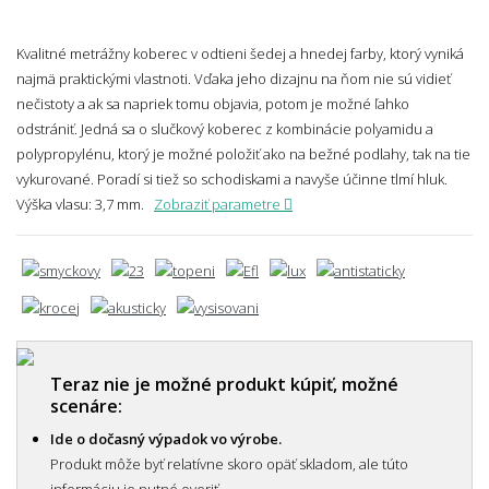
Kvalitné metrážny koberec v odtieni šedej a hnedej farby, ktorý vyniká
najmä praktickými vlastnoti. Vďaka jeho dizajnu na ňom nie sú vidieť
nečistoty a ak sa napriek tomu objavia, potom je možné ľahko
odstrániť. Jedná sa o slučkový koberec z kombinácie polyamidu a
polypropylénu, ktorý je možné položiť ako na bežné podlahy, tak na tie
vykurované. Poradí si tiež so schodiskami a navyše účinne tlmí hluk.
Výška vlasu: 3,7 mm.
Zobraziť parametre
Teraz nie je možné produkt kúpiť, možné
scenáre:
Ide o dočasný výpadok vo výrobe.
Produkt môže byť relatívne skoro opäť skladom, ale túto
informáciu je nutné overiť