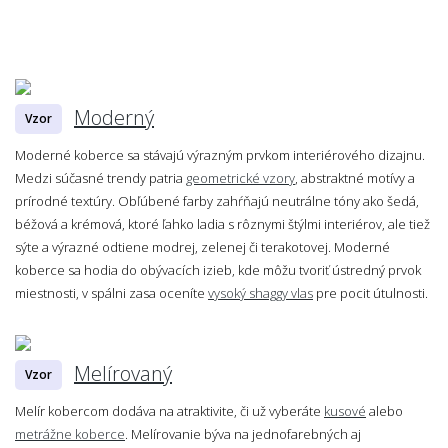
Moderný
Vzor
Moderné koberce sa stávajú výrazným prvkom interiérového dizajnu.
Medzi súčasné trendy patria
geometrické vzory
, abstraktné motívy a
prírodné textúry. Obľúbené farby zahŕňajú neutrálne tóny ako šedá,
béžová a krémová, ktoré ľahko ladia s rôznymi štýlmi interiérov, ale tiež
sýte a výrazné odtiene modrej, zelenej či terakotovej. Moderné
koberce sa hodia do obývacích izieb, kde môžu tvoriť ústredný prvok
miestnosti, v spálni zasa oceníte
vysoký shaggy vlas
pre pocit útulnosti.
Melírovaný
Vzor
Melír kobercom dodáva na atraktivite, či už vyberáte
kusové
alebo
metrážne koberce
. Melírovanie býva na jednofarebných aj