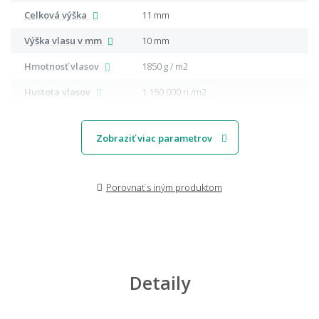
Celková výška
11 mm
Výška vlasu v mm
10 mm
Hmotnosť vlasov
1850 g / m2
Hustota vlasov
1 150 000 n./m2
Zobraziť viac parametrov
Porovnať s iným produktom
Detaily