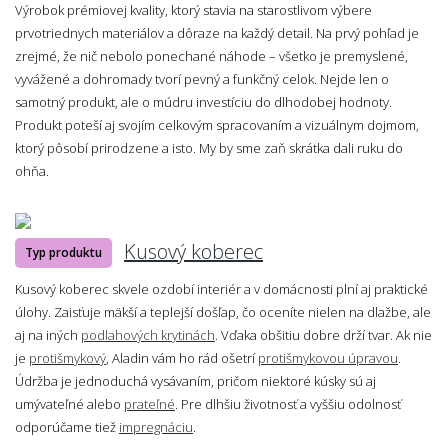
Výrobok prémiovej kvality, ktorý stavia na starostlivom výbere
prvotriednych materiálov a dôraze na každý detail. Na prvý pohľad je
zrejmé, že nič nebolo ponechané náhode – všetko je premyslené,
vyvážené a dohromady tvorí pevný a funkčný celok. Nejde len o
samotný produkt, ale o múdru investíciu do dlhodobej hodnoty.
Produkt poteší aj svojím celkovým spracovaním a vizuálnym dojmom,
ktorý pôsobí prirodzene a isto. My by sme zaň skrátka dali ruku do
ohňa.
Kusový koberec
Typ produktu
Kusový koberec skvele ozdobí interiér a v domácnosti plní aj praktické
úlohy. Zaisťuje mäkší a teplejší došľap, čo oceníte nielen na dlažbe, ale
aj na iných
podlahových krytinách
. Vďaka obšitiu dobre drží tvar. Ak nie
je
protišmykový
, Aladin vám ho rád ošetrí
protišmykovou úpravou
.
Údržba je jednoduchá vysávaním, pričom niektoré kúsky sú aj
umývateľné alebo
prateľné
. Pre dlhšiu životnosť a vyššiu odolnosť
odporúčame tiež
impregnáciu
.