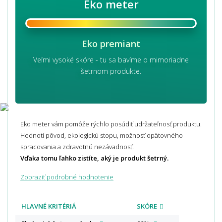
Eko meter
Eko premiant
Veľmi vysoké skóre - tu sa bavíme o mimoriadne
šetrnom produkte.
Eko meter vám pomôže rýchlo posúdiť udržateľnosť produktu.
Hodnotí pôvod, ekologickú stopu, možnosť opätovného
spracovania a zdravotnú nezávadnosť.
Vďaka tomu ľahko zistíte, aký je produkt šetrný.
Zobraziť podrobné hodnotenie
HLAVNÉ KRITÉRIÁ
SKÓRE