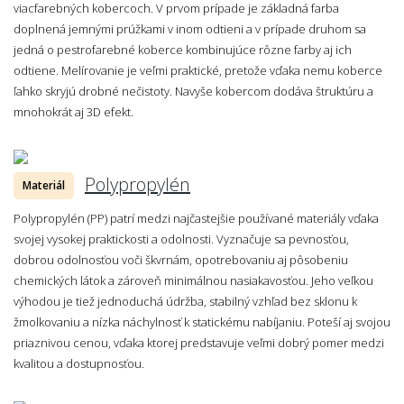
viacfarebných kobercoch. V prvom prípade je základná farba
doplnená jemnými prúžkami v inom odtieni a v prípade druhom sa
jedná o pestrofarebné koberce kombinujúce rôzne farby aj ich
odtiene. Melírovanie je veľmi praktické, pretože vďaka nemu koberce
ľahko skryjú drobné nečistoty. Navyše kobercom dodáva štruktúru a
mnohokrát aj 3D efekt.
Polypropylén
Materiál
Polypropylén (PP) patrí medzi najčastejšie používané materiály vďaka
svojej vysokej praktickosti a odolnosti. Vyznačuje sa pevnosťou,
dobrou odolnosťou voči škvrnám, opotrebovaniu aj pôsobeniu
chemických látok a zároveň minimálnou nasiakavosťou. Jeho veľkou
výhodou je tiež jednoduchá údržba, stabilný vzhľad bez sklonu k
žmolkovaniu a nízka náchylnosť k statickému nabíjaniu. Poteší aj svojou
priaznivou cenou, vďaka ktorej predstavuje veľmi dobrý pomer medzi
kvalitou a dostupnosťou.