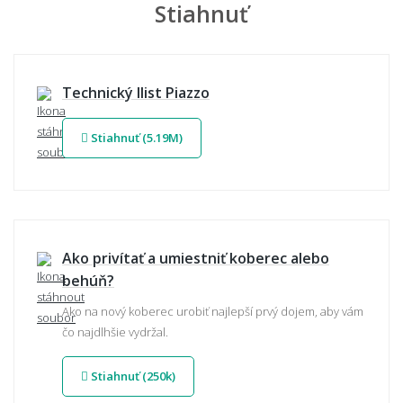
Stiahnuť
Technický llist Piazzo
Stiahnuť (5.19M)
Ako privítať a umiestniť koberec alebo
behúň?
Ako na nový koberec urobiť najlepší prvý dojem, aby vám
čo najdlhšie vydržal.
Stiahnuť (250k)