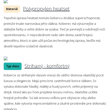
Polypropylen heatset
Materiál
Tepelná úprava heatset tomuto kobercu dodáva superschopnosti,
pretože trvale narovnáva jeho vlákna. Koberec má výraznejšie a
stálejšie farby a veľmi dobre sa vysáva. Tiež je pevnejší a odolnejší voči
opotrebovaniu. V neposlednom rade vám doma zaistí hrejivú
atmosféru, ktorú si sám užil počas technologickej úpravy, keďže má
skvelé tepelno-izolačné vlastnosti.
Strihaný - komfortný
Typ vlasu
Koberce so strihaným vlasom vnesú do vášho domova okamžitý pocit
luxusu a elegancie. Majú precízne zastrihnuté konce vlákien, čo
vytvára dokonale hladký, mäkký a hustý povrch, veľmi príjemný na
dotyk. Hneď ako po ňom prejdete bosou nohou, okamžite ucítite
hrejivé pohodlie. Sú tak snovou voľbou pre obývacie izby alebo
spálne, kde vytvoria reprezentatívne a útulné prostredie pre dokonalú
relaxáciu.