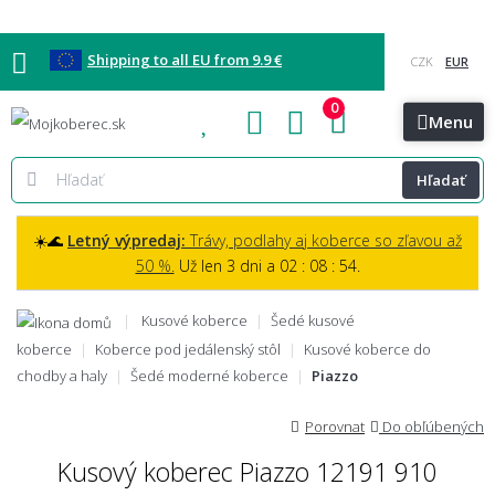
Shipping to all EU from 9.9 €
0
Blog
Vzorkovňa
Bratislava
Kontakt
Menu
Hľadať
☀️🌊
Letný výpredaj:
Trávy, podlahy aj koberce so zľavou až
50 %.
Už len 3 dni a 02 : 08 : 53.
Kusové koberce
Šedé kusové
koberce
Koberce pod jedálenský stôl
Kusové koberce do
chodby a haly
Šedé moderné koberce
Piazzo
Porovnat
Do obľúbených
Kusový koberec Piazzo 12191 910