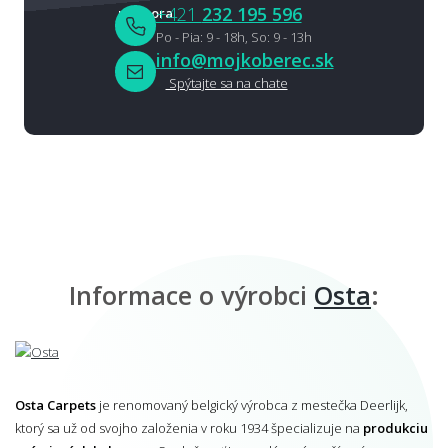
+421
232 195 596
Po - Pia: 9 - 18h, So: 9 - 13h
info@mojkoberec.sk
Spýtajte sa na chate
Informace o výrobci
Osta
:
Osta Carpets
je renomovaný belgický výrobca z mestečka Deerlijk,
ktorý sa už od svojho založenia v roku 1934 špecializuje na
produkciu