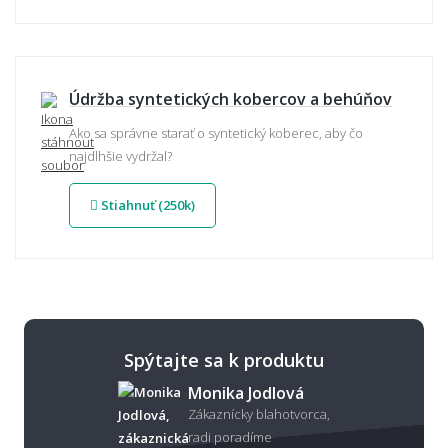
Údržba syntetických kobercov a behúňov
Ako sa správne starať o syntetický koberec, aby čo
najdlhšie vydržal?
Stiahnuť (250k)
Spýtajte sa k produktu
Monika Jodlová
Zákaznícky blahotvorca,
radi poradíme