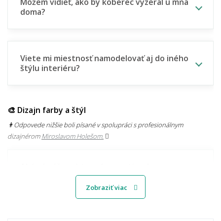
Môžem vidieť, ako by koberec vyzeral u mňa
doma?
Viete mi miestnosť namodelovať aj do iného
štýlu interiéru?
🎨 Dizajn farby a štýl
👨‍Odpovede nižšie boli písané v spolupráci s profesionálnym
dizajnérom
Miroslavom Holešom.
Aké sú súčasné trendy v motívoch
kobercov?
Zobraziť viac