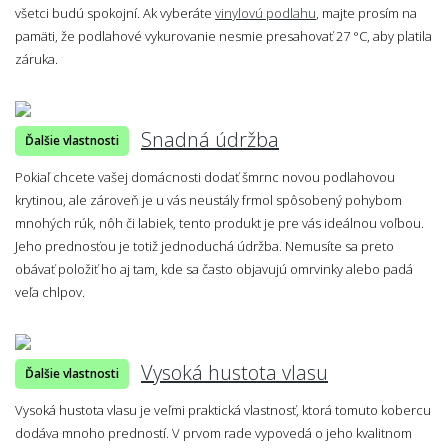
všetci budú spokojní. Ak vyberáte
vinylovú podlahu
, majte prosím na
pamäti, že podlahové vykurovanie nesmie presahovať 27 °C, aby platila
záruka.
Snadná údržba
Ďalšie vlastnosti
Pokiaľ chcete vašej domácnosti dodať šmrnc novou podlahovou
krytinou, ale zároveň je u vás neustály frmol spôsobený pohybom
mnohých rúk, nôh či labiek, tento produkt je pre vás ideálnou voľbou.
Jeho prednosťou je totiž jednoduchá údržba. Nemusíte sa preto
obávať položiť ho aj tam, kde sa často objavujú omrvinky alebo padá
veľa chlpov.
Vysoká hustota vlasu
Ďalšie vlastnosti
Vysoká hustota vlasu je veľmi praktická vlastnosť, ktorá tomuto kobercu
dodáva mnoho predností. V prvom rade vypovedá o jeho kvalitnom