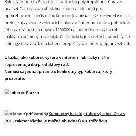
Kolekcia kobercov Piazzo je z kvalitného polypropylénu s úpravou
heatset. Táto úprava robí vlákna koberca odolnejší proti
opotrebovaniu i nečistotám. Koberec je antistatický s nízkym vlasom a
preto je aj vysávanie zvieracích chlpov veľmi jednoduché a pohodlné.
Jeho vysoká hustota nopkov 1150000 na meter štvorcový ho robí
mäkkým a príjemným na dotyk. Celá kolekcia je v svetlých tónoch často
s vintage úpravou, ktorá koberci prepožičiava moderný opraný vzhľad.
Ukážka, ako koberec vyzerá v interiéri - obrázky nižšie
reprezentujú iba produktový rad.
Nemusí sa jednať priamo o konkrétny typ koberca, ktorý
prezeráte.
Kompletný katalóg tohto výrobcu Osta v
PDF
- takmer všetko je možné objednať (6-10 týždňov).