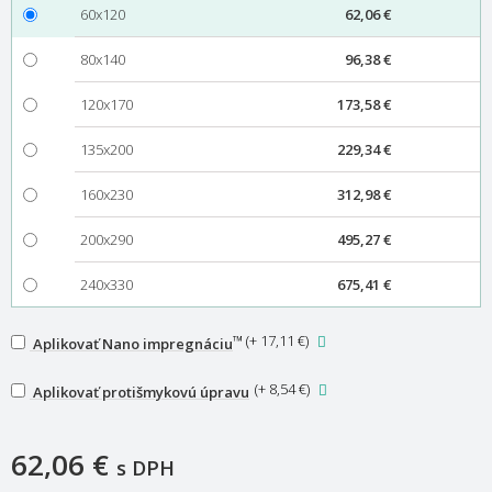
60x120
62,06 €
80x140
96,38 €
120x170
173,58 €
135x200
229,34 €
160x230
312,98 €
200x290
495,27 €
240x330
675,41 €
™
(
+ 17,11 €
)
Aplikovať Nano impregnáciu
(
+ 8,54 €
)
Aplikovať protišmykovú úpravu
62,06 €
s DPH