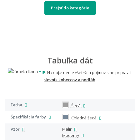
Prejsť do kategórie
Tabuľka dát
TIP:
Na objasnenie všetkých pojmov sme pripravili:
slovník kobercov a podláh
.
Farba
Šedá
Špecifikácia farby
Chladná šedá
Vzor
Melír
Moderný