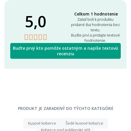
5,0
Celkom 1 hodnotenie
Zatiaľ boli k produktu
pridané iba hodnotenia bez
textu.
Buďte prví a pridajte textové
hodnotenie.
Buďte prvý kto pomôže ostatným a napíše textovú
recenziu
PRODUKT JE ZARADENÝ DO TÝCHTO KATEGÓRIÍ
Kusové koberce
Šedé kusové koberce
Koberce pod jedálenský stôl