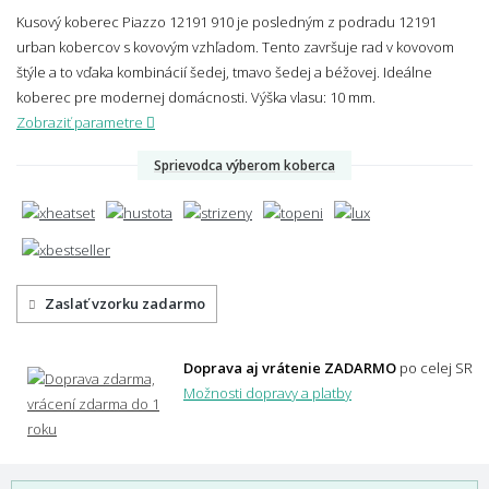
Kusový koberec Piazzo 12191 910 je posledným z podradu 12191
urban kobercov s kovovým vzhľadom. Tento završuje rad v kovovom
štýle a to vďaka kombinácií šedej, tmavo šedej a béžovej. Ideálne
koberec pre modernej domácnosti.
Výška vlasu: 10 mm.
Zobraziť parametre
Sprievodca výberom koberca
Zaslať vzorku zadarmo
Doprava aj vrátenie ZADARMO
po celej SR
Možnosti dopravy a platby