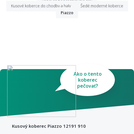
Kusové koberce do chodby a haly
Šedé moderné koberce
Piazzo
Ako o tento
koberec
pečovať?
Kusový koberec Piazzo 12191 910