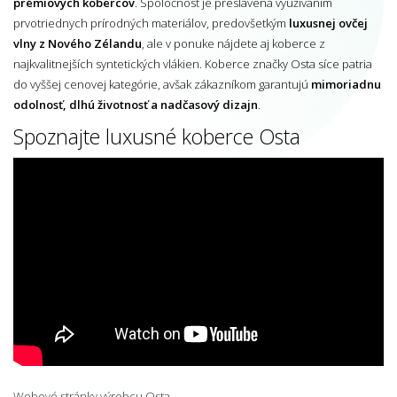
prémiových kobercov
. Spoločnosť je preslávená využívaním
prvotriednych prírodných materiálov, predovšetkým
luxusnej ovčej
vlny z Nového Zélandu
, ale v ponuke nájdete aj koberce z
najkvalitnejších syntetických vlákien. Koberce značky Osta síce patria
do vyššej cenovej kategórie, avšak zákazníkom garantujú
mimoriadnu
odolnosť, dlhú životnosť a nadčasový dizajn
.
Spoznajte luxusné koberce Osta
Webové stránky výrobcu Osta