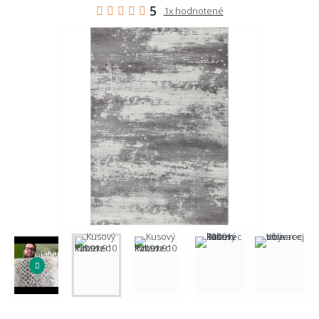
5
1x hodnotené