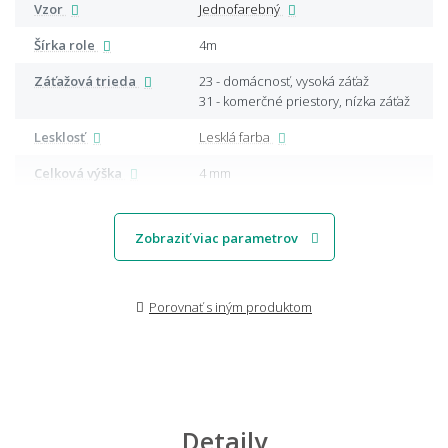
Vzor
Jednofarebný
Šírka role
4m
Záťažová trieda
23 - domácnosť, vysoká záťaž
31 - komerčné priestory, nízka záťaž
Lesklosť
Lesklá farba
Celková výška
4 mm
Zobraziť viac parametrov
Porovnať s iným produktom
Detaily