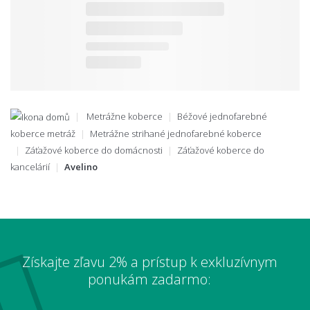
Metrážne koberce
Béžové jednofarebné
koberce metráž
Metrážne strihané jednofarebné koberce
Záťažové koberce do domácnosti
Záťažové koberce do
kancelárií
Avelino
Získajte zľavu 2% a prístup k exkluzívnym
ponukám zadarmo: