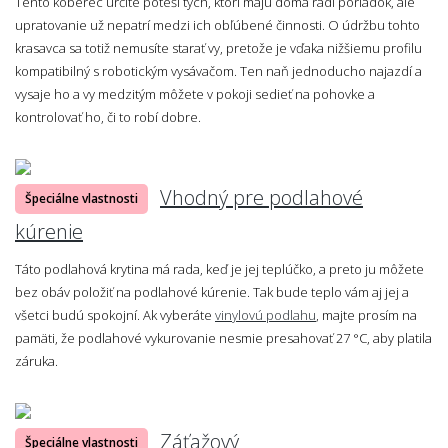
Tento koberec určite poteší tých, ktorí majú doma radi poriadok, ale
upratovanie už nepatrí medzi ich obľúbené činnosti. O údržbu tohto
krasavca sa totiž nemusíte starať vy, pretože je vďaka nižšiemu profilu
kompatibilný s robotickým vysávačom. Ten naň jednoducho najazdí a
vysaje ho a vy medzitým môžete v pokoji sedieť na pohovke a
kontrolovať ho, či to robí dobre.
Vhodný pre podlahové
Špeciálne vlastnosti
kúrenie
Táto podlahová krytina má rada, keď je jej teplúčko, a preto ju môžete
bez obáv položiť na podlahové kúrenie. Tak bude teplo vám aj jej a
všetci budú spokojní. Ak vyberáte
vinylovú podlahu
, majte prosím na
pamäti, že podlahové vykurovanie nesmie presahovať 27 °C, aby platila
záruka.
Záťažový
Špeciálne vlastnosti