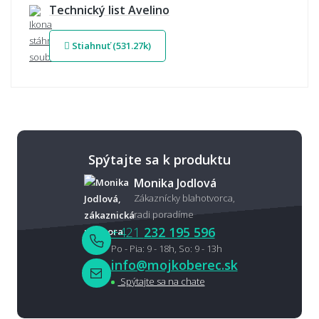
Technický list Avelino
Stiahnuť (531.27k)
Spýtajte sa k produktu
Monika Jodlová
Zákaznícky blahotvorca,
radi poradíme
+421
232 195 596
Po - Pia: 9 - 18h, So: 9 - 13h
info@mojkoberec.sk
Spýtajte sa na chate