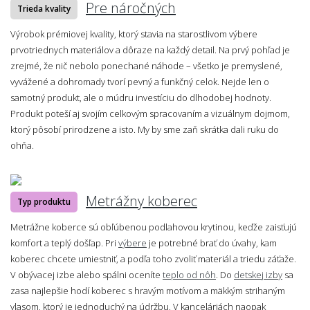
Pre náročných
Trieda kvality
Výrobok prémiovej kvality, ktorý stavia na starostlivom výbere
prvotriednych materiálov a dôraze na každý detail. Na prvý pohľad je
zrejmé, že nič nebolo ponechané náhode – všetko je premyslené,
vyvážené a dohromady tvorí pevný a funkčný celok. Nejde len o
samotný produkt, ale o múdru investíciu do dlhodobej hodnoty.
Produkt poteší aj svojím celkovým spracovaním a vizuálnym dojmom,
ktorý pôsobí prirodzene a isto. My by sme zaň skrátka dali ruku do
ohňa.
Metrážny koberec
Typ produktu
Metrážne koberce sú obľúbenou podlahovou krytinou, keďže zaisťujú
komfort a teplý došľap. Pri
výbere
je potrebné brať do úvahy, kam
koberec chcete umiestniť, a podľa toho zvoliť materiál a triedu záťaže.
V obývacej izbe alebo spálni oceníte
teplo od nôh
. Do
detskej izby
sa
zasa najlepšie hodí koberec s hravým motívom a mäkkým strihaným
vlasom, ktorý je jednoduchý na údržbu. V kanceláriách naopak