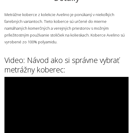
Metrážne koberce z kolekcie Avelino je ponúkaný v niekoľkých
farebných variantoch. Tieto koberce sú určené do mierne
namáhaných komerčných a verejných priestorov s možným
príležitostným používanie stoličiek na kolieskach. Koberce Avelino sú
vyrobené zo 100% polyamidu.
Video: Návod ako si správne vybrať
metrážny koberec: