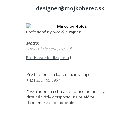
designer@mojkoberec.sk
Miroslav Holeš
Profesionálny bytový dizajnér
Motto:
Luxus nie je cena, ale štýl.
Predstavenie dizajnéra
Pre telefonickú konzultáciu volajte:
+421 232 195 596
*
* Vzhľadom na charakter práce nemusí byť
dizajnér vždy k dispozícii na telefóne,
ďakujeme za pochopenie.