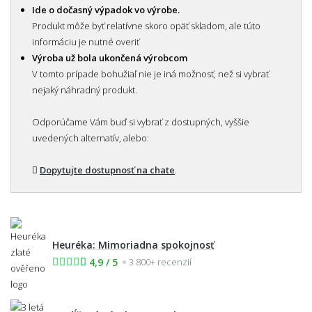
Ide o dočasný výpadok vo výrobe.
Produkt môže byť relatívne skoro opäť skladom, ale túto
informáciu je nutné overiť
Výroba už bola ukončená výrobcom
V tomto prípade bohužiaľ nie je iná možnosť, než si vybrať
nejaký náhradný produkt.
Odporúčame Vám buď si vybrať z dostupných, vyššie
uvedených alternatív, alebo:
Dopytujte dostupnosť na chate
.
Heuréka: Mimoriadna spokojnosť
4,9 / 5
3 800+ recenzií