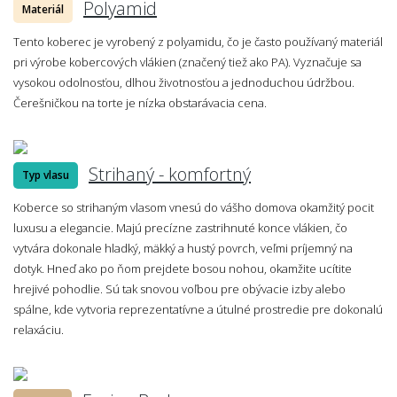
Polyamid
Materiál
Tento koberec je vyrobený z polyamidu, čo je často používaný materiál
pri výrobe kobercových vlákien (značený tiež ako PA). Vyznačuje sa
vysokou odolnosťou, dlhou životnosťou a jednoduchou údržbou.
Čerešničkou na torte je nízka obstarávacia cena.
Strihaný - komfortný
Typ vlasu
Koberce so strihaným vlasom vnesú do vášho domova okamžitý pocit
luxusu a elegancie. Majú precízne zastrihnuté konce vlákien, čo
vytvára dokonale hladký, mäkký a hustý povrch, veľmi príjemný na
dotyk. Hneď ako po ňom prejdete bosou nohou, okamžite ucítite
hrejivé pohodlie. Sú tak snovou voľbou pre obývacie izby alebo
spálne, kde vytvoria reprezentatívne a útulné prostredie pre dokonalú
relaxáciu.