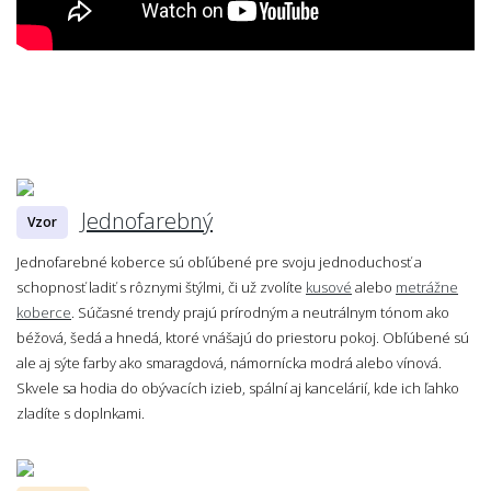
Jednofarebný
Vzor
Jednofarebné koberce sú obľúbené pre svoju jednoduchosť a
schopnosť ladiť s rôznymi štýlmi, či už zvolíte
kusové
alebo
metrážne
koberce
. Súčasné trendy prajú prírodným a neutrálnym tónom ako
béžová, šedá a hnedá, ktoré vnášajú do priestoru pokoj. Obľúbené sú
ale aj sýte farby ako smaragdová, námornícka modrá alebo vínová.
Skvele sa hodia do obývacích izieb, spální aj kancelárií, kde ich ľahko
zladíte s doplnkami.