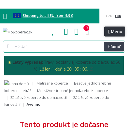
Shipping to all EU from 9.9 €
0
Blog
Vzorkovňa
Bratislava
Kontakt
Menu
Hľadať
☀️
Letný výpredaj:
Trávy, podlahy aj koberce so zľavou až 50
⏰
%.
Už len 1 deň a 20 : 35 : 05.
Metrážne koberce
Béžové jednofarebné
koberce metráž
Metrážne strihané jednofarebné koberce
Záťažové koberce do domácnosti
Záťažové koberce do
kancelárií
Avelino
Tento produkt je dočasne