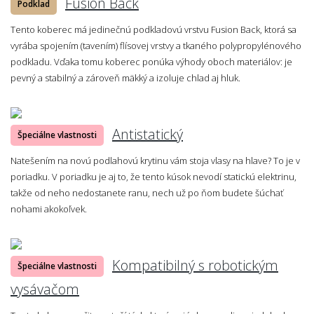
Fusion Back
Podklad
Tento koberec má jedinečnú podkladovú vrstvu Fusion Back, ktorá sa
vyrába spojením (tavením) flísovej vrstvy a tkaného polypropylénového
podkladu. Vďaka tomu koberec ponúka výhody oboch materiálov: je
pevný a stabilný a zároveň mäkký a izoluje chlad aj hluk.
Antistatický
Špeciálne vlastnosti
Natešením na novú podlahovú krytinu vám stoja vlasy na hlave? To je v
poriadku. V poriadku je aj to, že tento kúsok nevodí statickú elektrinu,
takže od neho nedostanete ranu, nech už po ňom budete šúchať
nohami akokoľvek.
Kompatibilný s robotickým
Špeciálne vlastnosti
vysávačom