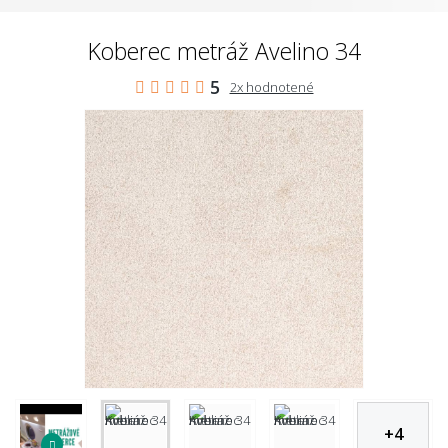
Koberec metráž Avelino 34
5
2x hodnotené
+
4