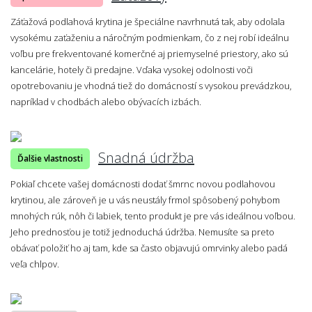
Záťažová podlahová krytina je špeciálne navrhnutá tak, aby odolala
vysokému zaťaženiu a náročným podmienkam, čo z nej robí ideálnu
voľbu pre frekventované komerčné aj priemyselné priestory, ako sú
kancelárie, hotely či predajne. Vďaka vysokej odolnosti voči
opotrebovaniu je vhodná tiež do domácností s vysokou prevádzkou,
napríklad v chodbách alebo obývacích izbách.
Snadná údržba
Ďalšie vlastnosti
Pokiaľ chcete vašej domácnosti dodať šmrnc novou podlahovou
krytinou, ale zároveň je u vás neustály frmol spôsobený pohybom
mnohých rúk, nôh či labiek, tento produkt je pre vás ideálnou voľbou.
Jeho prednosťou je totiž jednoduchá údržba. Nemusíte sa preto
obávať položiť ho aj tam, kde sa často objavujú omrvinky alebo padá
veľa chlpov.