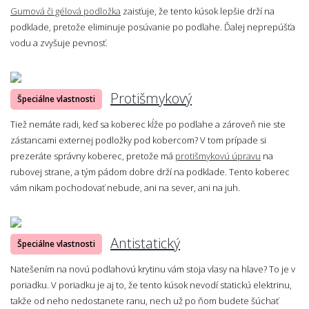
Gumová či gélová podložka
zaisťuje, že tento kúsok lepšie drží na
podklade, pretože eliminuje posúvanie po podlahe. Ďalej neprepúšťa
vodu a zvyšuje pevnosť.
Protišmykový
Špeciálne vlastnosti
Tiež nemáte radi, keď sa koberec kĺže po podlahe a zároveň nie ste
zástancami externej podložky pod kobercom? V tom prípade si
prezeráte správny koberec, pretože má
protišmykovú úpravu
na
rubovej strane, a tým pádom dobre drží na podklade. Tento koberec
vám nikam pochodovať nebude, ani na sever, ani na juh.
Antistatický
Špeciálne vlastnosti
Natešením na novú podlahovú krytinu vám stoja vlasy na hlave? To je v
poriadku. V poriadku je aj to, že tento kúsok nevodí statickú elektrinu,
takže od neho nedostanete ranu, nech už po ňom budete šúchať