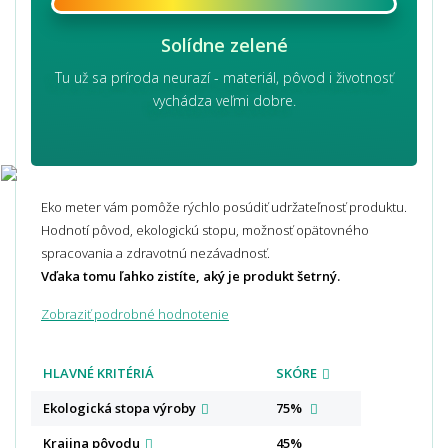
Solídne zelené
Tu už sa príroda neurazí - materiál, pôvod i životnosť
vychádza veľmi dobre.
Eko meter vám pomôže rýchlo posúdiť udržateľnosť produktu.
Hodnotí pôvod, ekologickú stopu, možnosť opätovného
spracovania a zdravotnú nezávadnosť.
Vďaka tomu ľahko zistíte, aký je produkt šetrný.
Zobraziť podrobné hodnotenie
HLAVNÉ KRITÉRIÁ
SKÓRE
Ekologická stopa
výroby
75%
Krajina
pôvodu
45%