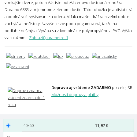
vonkajšie dvere, potom Vás iste poteší cenovo dostupná rohožka
Duramo 6883 v príjemnom zelenom dostín. Táto rohožka je antistatická
a odolná voči vyšisovanie a oderu. Vďaka malým drážkam veľmi dobre
zachytáva nečistoty. Navyše je zospodu pogumovaná, takže na
podlahe nešmýka. Vyrába sa z kombinácie polypropylénu a PVC.
Výška
vlasu: 4 mm.
Zobraziť parametre
Doprava aj vrátenie ZADARMO
po celej SR
Možnosti dopravy a platby
40x60
11,97 €