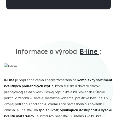
Informace o výrobci
B-line
:
B-Line
je popredná česká značka zameraná na
komplexný sortiment
kvalitných podlahových krytín
, ktorá si získala dôveru tisícov
predajcov aj zákazníkov v Českej republike a na Slovensku. Široké
portfólio zahŕňa kusové aj metrážne koberce, praktické behúne, PVC,
vinyl aj potrebnú podlahovú chémiu pre profesionálnu pokládku.
Značka B-Line staví na
spoľahlivosť, vynikajúcu dostupnosť a vysokú
kvalitu materiálov
. Jej produkty predstavujú ideálnu voľbu pre