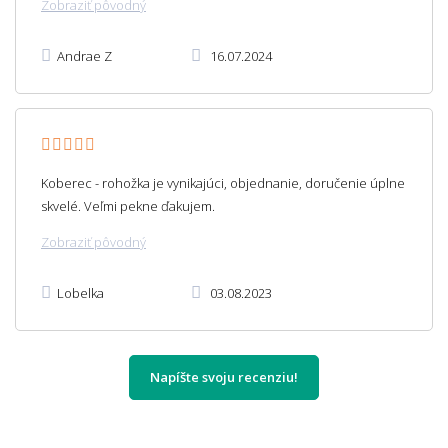
Zobraziť pôvodný
Andrae Z
16.07.2024
Koberec - rohožka je vynikajúci, objednanie, doručenie úplne
skvelé. Veľmi pekne ďakujem.
Zobraziť pôvodný
Lobelka
03.08.2023
Napíšte svoju recenziu!