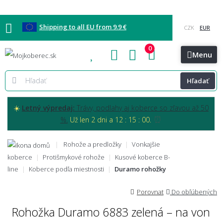
Shipping to all EU from 9.9 €
0
Blog
Vzorkovňa
Bratislava
Kontakt
Menu
Hľadať
☀️
Letný výpredaj:
Trávy, podlahy aj koberce so zľavou až 50
⏰
%.
Už len 2 dni a 12 : 14 : 59.
Rohože a predložky
Vonkajšie
koberce
Protišmykové rohože
Kusové koberce B-
line
Koberce podľa miestnosti
Duramo rohožky
Porovnat
Do obľúbených
Rohožka Duramo 6883 zelená – na von