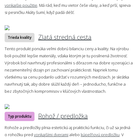
vonkajšie použitie
. Má rád, keď mu vietor češe vlasy, a keď prší, spieva
si pesničku Akáty šumí, když padá déšť.
Zlatá stredná cesta
Trieda kvality
Tento produkt ponúka veľmi dobrú bilanciu ceny a kvality. Na výrobu
boli použité lepšie materiály, vďaka ktorým je tu posilnená životnosť.
Výrobok bol navrhnutý profesionálmi s dôrazom na dobre vyzerajúci a
nezameniteľný dizajn pri zachovaní praktickosti. Napriek tomu
všetkému sa cenu podarilo udržať v rozumných medziach. Je skrátka
navrhnutý tak, aby dobre slúžil každý deň – jednoducho, funkčne a
bez zbytočných kompromisov v kľúčových vlastnostiach.
Rohož / predložka
Typ produktu
Rohože a predložky plnia estetickú aj praktickú funkciu, či už sa jedná
o rohožku pred
vonkajšími dverami
alebo
kúpeľňovú predložku
. V