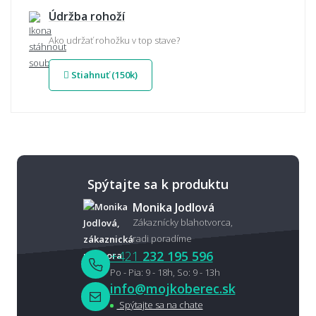
Údržba rohoží
Ako udržať rohožku v top stave?
Stiahnuť (150k)
Spýtajte sa k produktu
Monika Jodlová
Zákaznícky blahotvorca,
radi poradíme
+421
232 195 596
Po - Pia: 9 - 18h, So: 9 - 13h
info@mojkoberec.sk
Spýtajte sa na chate