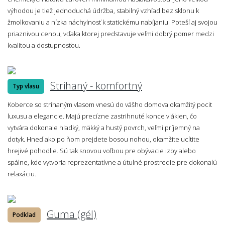
výhodou je tiež jednoduchá údržba, stabilný vzhľad bez sklonu k
žmolkovaniu a nízka náchylnosť k statickému nabíjaniu. Poteší aj svojou
priaznivou cenou, vďaka ktorej predstavuje veľmi dobrý pomer medzi
kvalitou a dostupnosťou.
Strihaný - komfortný
Typ vlasu
Koberce so strihaným vlasom vnesú do vášho domova okamžitý pocit
luxusu a elegancie. Majú precízne zastrihnuté konce vlákien, čo
vytvára dokonale hladký, mäkký a hustý povrch, veľmi príjemný na
dotyk. Hneď ako po ňom prejdete bosou nohou, okamžite ucítite
hrejivé pohodlie. Sú tak snovou voľbou pre obývacie izby alebo
spálne, kde vytvoria reprezentatívne a útulné prostredie pre dokonalú
relaxáciu.
Guma (gél)
Podklad