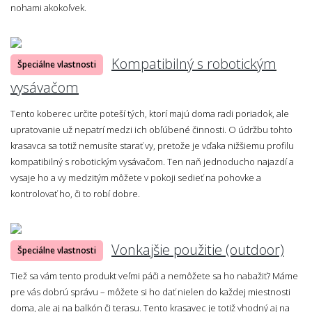
nohami akokoľvek.
Kompatibilný s robotickým
Špeciálne vlastnosti
vysávačom
Tento koberec určite poteší tých, ktorí majú doma radi poriadok, ale
upratovanie už nepatrí medzi ich obľúbené činnosti. O údržbu tohto
krasavca sa totiž nemusíte starať vy, pretože je vďaka nižšiemu profilu
kompatibilný s robotickým vysávačom. Ten naň jednoducho najazdí a
vysaje ho a vy medzitým môžete v pokoji sedieť na pohovke a
kontrolovať ho, či to robí dobre.
Vonkajšie použitie (outdoor)
Špeciálne vlastnosti
Tiež sa vám tento produkt veľmi páči a nemôžete sa ho nabažiť? Máme
pre vás dobrú správu – môžete si ho dať nielen do každej miestnosti
doma, ale aj na balkón či terasu. Tento krasavec je totiž vhodný aj na