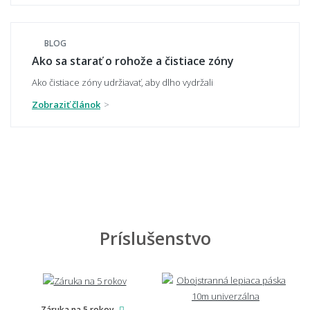
Nezvlhne alebo nesplesnivie kúpeľňová
predložka?
BLOG
Ako sa starať o rohože a čistiace zóny
Ako čistiace zóny udržiavať, aby dlho vydržali
🧼 Čistenie a údržba
Zobraziť článok
Ako sa rohož čistí a udržuje?
Dá sa rohož vyprať v práčke?
Príslušenstvo
Ako zabrániť zápachu u vonkajšej rohože?
Záruka na 5 rokov