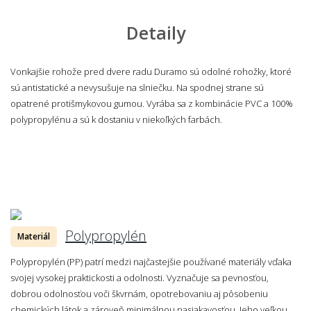
Detaily
Vonkajšie rohože pred dvere radu Duramo sú odolné rohožky, ktoré
sú antistatické a nevysušuje na slniečku. Na spodnej strane sú
opatrené protišmykovou gumou. Vyrába sa z kombinácie PVC a 100%
polypropylénu a sú k dostaniu v niekoľkých farbách.
Polypropylén
Materiál
Polypropylén (PP) patrí medzi najčastejšie používané materiály vďaka
svojej vysokej praktickosti a odolnosti. Vyznačuje sa pevnosťou,
dobrou odolnosťou voči škvrnám, opotrebovaniu aj pôsobeniu
chemických látok a zároveň minimálnou nasiakavosťou. Jeho veľkou