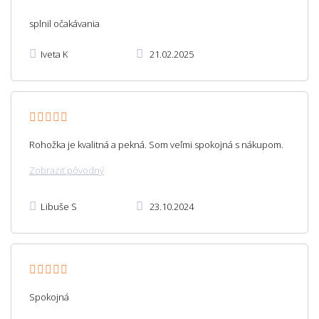
splnil očakávania
Iveta K
21.02.2025
Rohožka je kvalitná a pekná. Som veľmi spokojná s nákupom.
Zobraziť pôvodný
Libuše S
23.10.2024
Spokojná