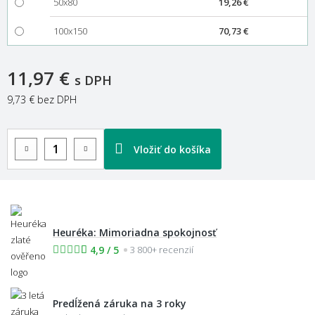
50x80
19,26 €
100x150
70,73 €
11,97 €
s DPH
9,73 €
bez DPH
Vložiť do košíka
Heuréka: Mimoriadna spokojnosť
4,9 / 5
3 800+ recenzií
Predĺžená záruka na 3 roky