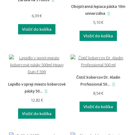
📏 Na mieru, doprava a záruka
Obojstranná lepiaca páska 10m
univerzálna
6,39 €
5,10 €
Môžem si nechať rohož vyrobiť na mieru?
Vložiť do košíka
Vložiť do košíka
Aká je doprava a vrátenie tovaru?
Čistič kobercov Dr. Aladin
Aká je záruka na rohože a predložky?
Lepidlo v spreji miesto kobercové
Professional 50...
pásky 50...
8,54 €
12,82 €
Vložiť do košíka
Vyplatí se investovať do kvalitnejšej rohože?
Vložiť do košíka