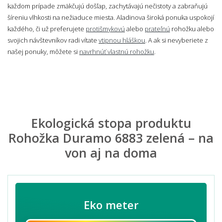
každom prípade zmäkčujú došľap, zachytávajú nečistoty a zabraňujú
šíreniu vlhkosti na nežiaduce miesta. Aladinova široká ponuka uspokojí
každého, či už preferujete
protišmykovú
alebo
prateľnú
rohožku alebo
svojich návštevníkov radi vítate
vtipnou hláškou
. A ak si nevyberiete z
našej ponuky, môžete si
navrhnúť vlastnú rohožku
.
Ekologická stopa produktu
Rohožka Duramo 6883 zelená – na
von aj na doma
Eko meter