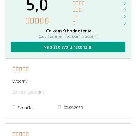
5,0
0
0
0
0
Celkom 9 hodnotenie
(Zobrazena jen hodnocení s textem.)
Napíšte svoju recenziu!
Výborný
Zobraziť pôvodný
Zdeněk L
02.09.2025