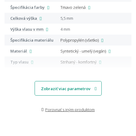
Špecifikácia farby
Tmavo zelená
Celková výška
5,5 mm
Výška vlasu v mm
4 mm
Špecifikácia materiálu
Polypropylén (všetko)
Materiál
Syntetický - umelý (vegán)
Typ vlasu
Strihaný - komfortný
Zobraziť viac parametrov
Porovnať s iným produktom