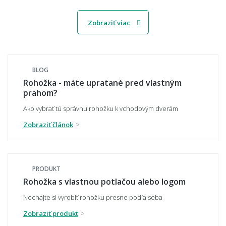
🧵 Materiál a odolnosť
Zobraziť viac
Aký materiál rohože najlepšie zachytí
nečistotu a blato z topánok?
BLOG
Rohožka - máte upratané pred vlastným
prahom?
Čo je kokosová rohož a na čo sa hodí?
Ako vybrať tú správnu rohožku k vchodovým dverám
Zobraziť článok
Je rohož protišmyková?
PRODUKT
Rohožka s vlastnou potlačou alebo logom
Vydrží vonkajšia rohož mráz, dážď a sneh?
Nechajte si vyrobiť rohožku presne podľa seba
Zobraziť produkt