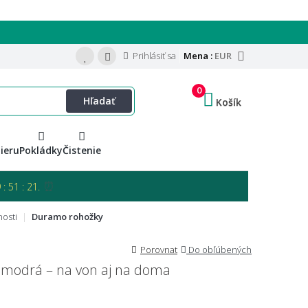
Prihlásiť sa
Mena :
EUR
0
Hľadať
Košík
ieru
Pokládky
Čistenie
⏰
: 51 : 20.
osti
Duramo rohožky
Porovnat
Do obľúbených
modrá – na von aj na doma