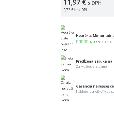
11,97 €
s DPH
9,73 €
bez DPH
Heuréka: Mimoriadna
4,9 / 5
3 800+
Predĺžená záruka na 
Za kvalitou si stojíme
Garancia najlepšej c
Nájdete lacnejšie? Napí