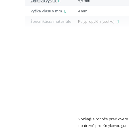
Celková výška
5,5 mm
Výška vlasu v mm
4 mm
Špecifikácia materiálu
Polypropylén (všetko)
Vonkajšie rohože pred dvere 
opatrené protišmykovou gumou