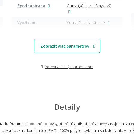
Spodná strana
Guma (gél - protišmykový)
Využívanie
Vonkajšie aj vnútorné
Zobraziť viac parametrov
Porovnať s iným produktom
Detaily
radu Duramo sú odolné rohožky, ktoré sú antistatické a nevysušuje na slnie
. Vyrába sa z kombinácie PVC a 100% polypropylénu a sú k dostaniu v niek