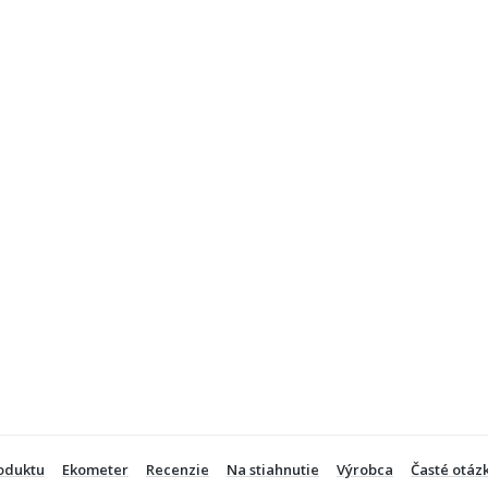
oduktu
Ekometer
Recenzie
Na stiahnutie
Výrobca
Časté otáz