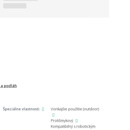
 a podláh
.
Špeciálne vlastnosti
Vonkajšie použitie (outdoor)
Určenie podľa
miest
Protišmykový
Strap
Kompatibilný s robotickým