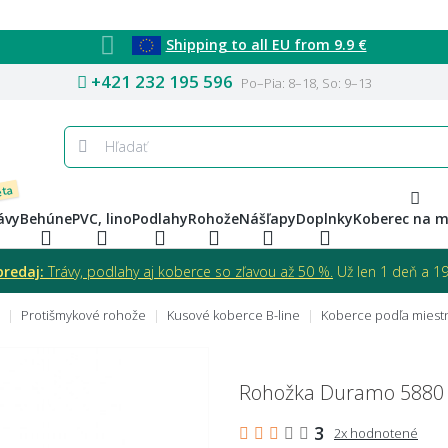
Shipping to all EU from 9.9 €
+421 232 195 596
Po–Pia: 8–18, So: 9–13
eta
ávy
Behúne
PVC, lino
Podlahy
Rohože
Nášľapy
Doplnky
Koberec na m
predaj:
Trávy, podlahy aj koberce so zľavou až 50 %.
Už len 1 deň a 19 
Protišmykové rohože
Kusové koberce B-line
Koberce podľa miestn
Rohožka Duramo 5880 
3
2x hodnotené