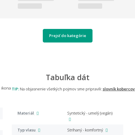
Prejsť do kategórie
Tabuľka dát
TIP:
Na objasnenie všetkých pojmov sme pripravili:
slovník kobercov
Materiál
Syntetický - umelý (vegán)
Typ vlasu
Strihaný - komfortný