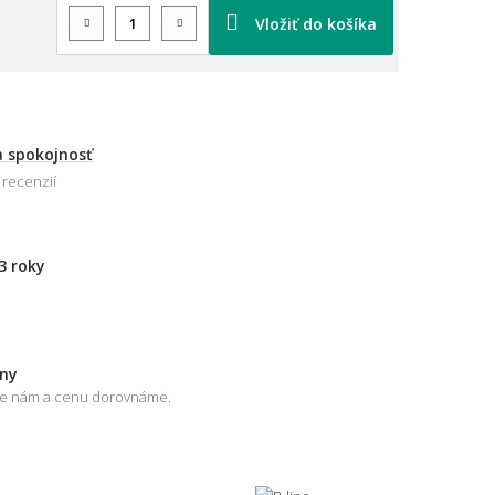
Vložiť do košíka
 spokojnosť
 recenzií
3 roky
eny
šte nám a cenu dorovnáme.