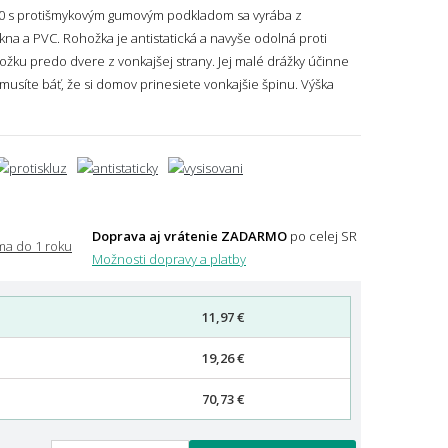
 s protišmykovým gumovým podkladom sa vyrába z
a a PVC. Rohožka je antistatická a navyše odolná proti
ožku predo dvere z vonkajšej strany. Jej malé drážky účinne
emusíte báť, že si domov prinesiete vonkajšie špinu.
Výška
Doprava aj vrátenie ZADARMO
po celej SR
Možnosti dopravy a platby
11,97 €
19,26 €
70,73 €