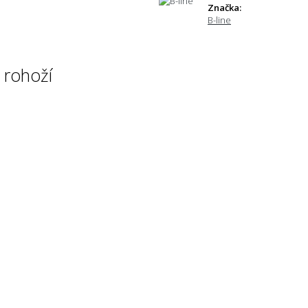
Značka:
B-line
 rohoží