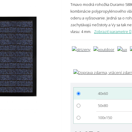
Tmavo modrá rohožka Duramo 5880
kombinácie polypropylénového vlákn
oderu a vyšisovanie. Jedná sa o roh
zachytávajú nečistoty a Vy sa tak n
vlasu: 4 mm.
Zobraziť parametre
40x60
50x80
100x150