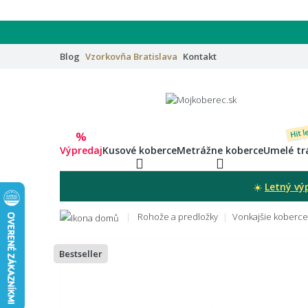
Blog
Vzorkovňa
Bratislava
Kontakt
Hit l
%
Výpredaj
Kusové koberce
Metrážne koberce
Umelé tr
☀️
Letný vý
Rohože a predložky
Vonkajšie koberce
Bestseller