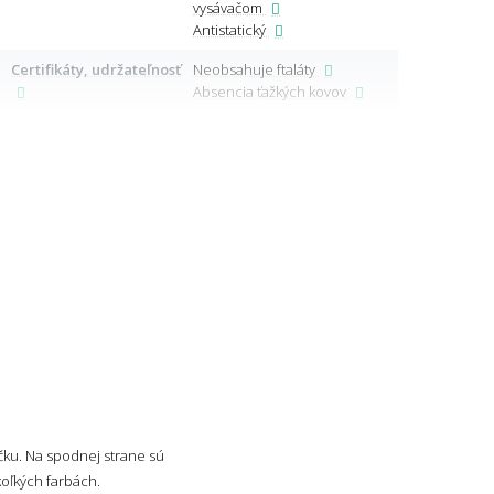
vysávačom
Spôs
Antistatický
Znač
Certifikáty, udržateľnosť
Neobsahuje ftaláty
Absencia ťažkých kovov
Typ 
čku. Na spodnej strane sú
oľkých farbách.