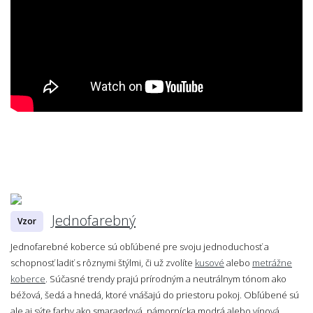
Jednofarebný
Vzor
Jednofarebné koberce sú obľúbené pre svoju jednoduchosť a
schopnosť ladiť s rôznymi štýlmi, či už zvolíte
kusové
alebo
metrážne
koberce
. Súčasné trendy prajú prírodným a neutrálnym tónom ako
béžová, šedá a hnedá, ktoré vnášajú do priestoru pokoj. Obľúbené sú
ale aj sýte farby ako smaragdová, námornícka modrá alebo vínová.