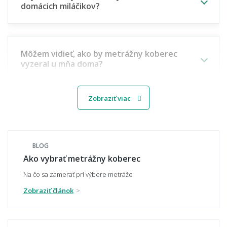
domácich miláčikov?
Môžem vidieť, ako by metrážny koberec
vyzeral u mňa doma?
Zobraziť viac
Viete mi miestnosť namodelovať aj do iného
štýlu interiéru?
BLOG
Ako vybrať metrážny koberec
🧵 Materiál a kvalita
Na čo sa zamerať pri výbere metráže
Zobraziť článok
Aký materiál metrážneho koberca vybrať -
polypropylén, polyamid, alebo polyester?