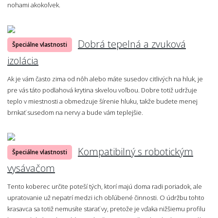
nohami akokoľvek.
Dobrá tepelná a zvuková
Špeciálne vlastnosti
izolácia
Ak je vám často zima od nôh alebo máte susedov citlivých na hluk, je
pre vás táto podlahová krytina skvelou voľbou. Dobre totiž udržuje
teplo v miestnosti a obmedzuje šírenie hluku, takže budete menej
brnkať susedom na nervy a bude vám teplejšie.
Kompatibilný s robotickým
Špeciálne vlastnosti
vysávačom
Tento koberec určite poteší tých, ktorí majú doma radi poriadok, ale
upratovanie už nepatrí medzi ich obľúbené činnosti. O údržbu tohto
krasavca sa totiž nemusíte starať vy, pretože je vďaka nižšiemu profilu