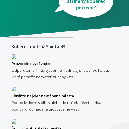
strihaný koberec
pečovať?
Koberec metráž Spinta 49
Pravidelne vysávajte
Odporúčame 1 – 2x týždenne kľudne aj s rotačnou kefou,
ktorá pomôže narovnať strihaný vlas.
Chráňte najviac namáhané miesta
Pod kolieskové stoličky alebo do uličiek môžete pridať
podložku
, obmedzíte tak otlačenie vlasu.
Škvrny odstráňte čo najskôr