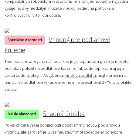
kompatibilný s robotickým vysávačom. Ten naň jednoducho najazdí a
vysaje ho a vy medzitým môžete v pokoji sedieť na pohovke a
kontrolovať ho, či to robí dobre.
Vhodný pre podlahové
Špeciálne vlastnosti
kúrenie
Táto podlahová krytina má rada, keď je jej teplúčko, a preto ju môžete
bez obáv položiť na podlahové kúrenie. Tak bude teplo vám aj jej a
všetci budú spokojní. Ak vyberáte
vinylovú podlahu
, majte prosím na
pamäti, že podlahové vykurovanie nesmie presahovať 27 °C, aby platila
záruka.
Snadná údržba
Ďalšie vlastnosti
Pokiaľ chcete vašej domácnosti dodať šmrnc novou podlahovou
krytinou, ale zároveň je u vás neustály frmol spôsobený pohybom