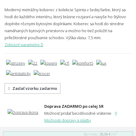
Moderný metrážny koberec z kolekcie Spinta v šedej farbe, ktorý sa
hodí do každého interiéru, ktorý krásne rozjasní a navyše ho štýlovo
doplníte rôznymi bytovými doplnkami. Koberec sa hodí do stredne
namáhaných bytových priestorov a možno ho tiež položiť na
príležitostné používanie schodov.
Výška vlasu: 7,5 mm.
Zobraziť parametre
Zaslať vzorku zadarmo
Doprava ZADARMO po celej SR
Možnosť pridať bezdôvodné vrátenie
Možnosti dopravy a platby
2
Bez kódu:
35,56 €
/m