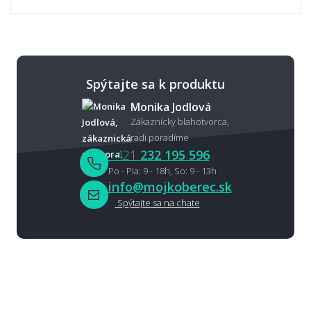
Spýtajte sa k produktu
Monika Jodlová
Zákaznícky blahotvorca,
radi poradíme
+421
232 195 596
Po - Pia: 9 - 18h, So: 9 - 13h
info@mojkoberec.sk
Spýtajte sa na chate