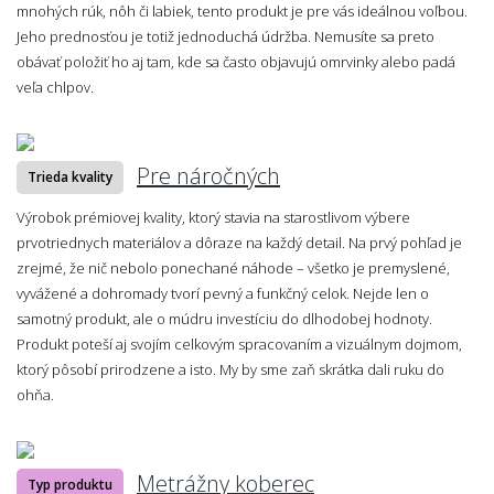
mnohých rúk, nôh či labiek, tento produkt je pre vás ideálnou voľbou.
Jeho prednosťou je totiž jednoduchá údržba. Nemusíte sa preto
obávať položiť ho aj tam, kde sa často objavujú omrvinky alebo padá
veľa chlpov.
Pre náročných
Trieda kvality
Výrobok prémiovej kvality, ktorý stavia na starostlivom výbere
prvotriednych materiálov a dôraze na každý detail. Na prvý pohľad je
zrejmé, že nič nebolo ponechané náhode – všetko je premyslené,
vyvážené a dohromady tvorí pevný a funkčný celok. Nejde len o
samotný produkt, ale o múdru investíciu do dlhodobej hodnoty.
Produkt poteší aj svojím celkovým spracovaním a vizuálnym dojmom,
ktorý pôsobí prirodzene a isto. My by sme zaň skrátka dali ruku do
ohňa.
Metrážny koberec
Typ produktu