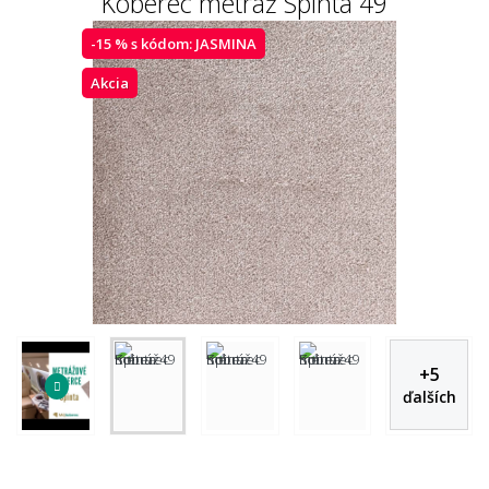
Koberec metráž Spinta 49
-15 % s kódom:
JASMINA
Akcia
+
5
ďalších