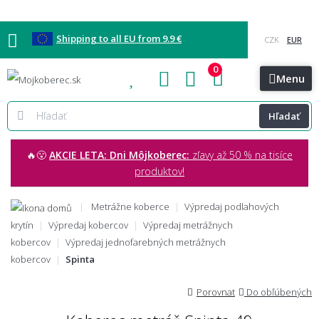
Shipping to all EU from 9.9 €
0
Blog
Vzorkovňa
Bratislava
Kontakt
Menu
Hľadať
🔥😮
AKCIE LETA: Dni Môjkoberec:
zľavy až 50 % na tisíce
produktov!
Metrážne koberce
Výpredaj podlahových
krytín
Výpredaj kobercov
Výpredaj metrážnych
kobercov
Výpredaj jednofarebných metrážnych
kobercov
Spinta
Porovnat
Do obľúbených