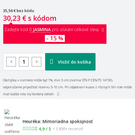
35,56 €
bez kódu
30,23 €
s kódom
Zadejte kód
JASMINA
pro získání celkové slevy
- 15 %
Vložiť do košíka
Odchýlka v rozmere môže byť 1%, min 3 cm (norma STN P CEN/TS 14159),
odporúčame pripočítať rezervu 5-10 cm. Pri objednaní kusov z rôznych šíri role môže
mať každá rola iný farebný odtieň.
Heuréka: Mimoriadna spokojnosť
4,9 / 5
3 800+ recenzií