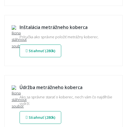
Inštalácia metrážneho koberca
Príručka ako správne položiť metrážny koberec.
Stiahnuť (280k)
Údržba metrážneho koberca
Ako sa správne starať o koberec, nech vám čo najdlhšie
vydrží.
Stiahnuť (280k)