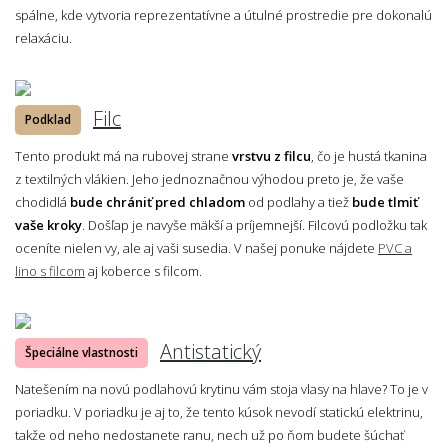
spálne, kde vytvoria reprezentatívne a útulné prostredie pre dokonalú
relaxáciu.
Filc
Podklad
Tento produkt má na rubovej strane
vrstvu z filcu
, čo je hustá tkanina
z textilných vlákien. Jeho jednoznačnou výhodou preto je, že vaše
chodidlá
bude chrániť pred chladom
od podlahy a tiež
bude tlmiť
vaše kroky
. Došľap je navyše mäkší a príjemnejší. Filcovú podložku tak
oceníte nielen vy, ale aj vaši susedia. V našej ponuke nájdete
PVC a
lino s filcom
aj koberce s filcom.
Antistatický
Špeciálne vlastnosti
Natešením na novú podlahovú krytinu vám stoja vlasy na hlave? To je v
poriadku. V poriadku je aj to, že tento kúsok nevodí statickú elektrinu,
takže od neho nedostanete ranu, nech už po ňom budete šúchať