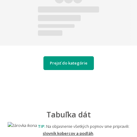
Prejsť do kategórie
Tabuľka dát
TIP:
Na objasnenie všetkých pojmov sme pripravili:
slovník kobercov a podláh
.