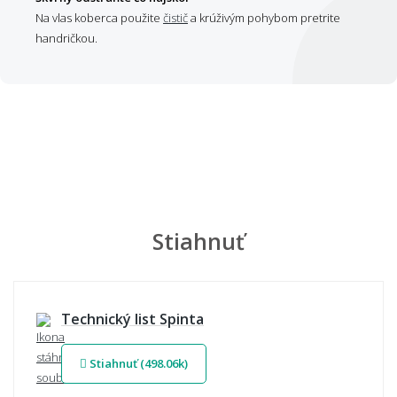
Na vlas koberca použite
čistič
a krúživým pohybom pretrite
handričkou.
Stiahnuť
Technický list Spinta
Stiahnuť (498.06k)