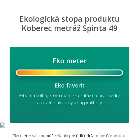
Ekologická stopa produktu
Koberec metráž Spinta 49
Eko meter
Eko favorit
Výborná voľba, ktorá má nízku záťaž na prostredí a
zároveň dáva zmysel aj prakticky.
Eko meter vám pomôže rýchlo posúdiť udržateľnosť produktu.