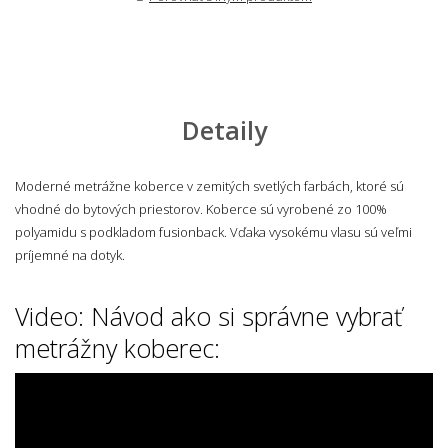
Detaily
Moderné metrážne koberce v zemitých svetlých farbách, ktoré sú
vhodné do bytových priestorov. Koberce sú vyrobené zo 100%
polyamidu s podkladom fusionback. Vďaka vysokému vlasu sú veľmi
príjemné na dotyk.
Video: Návod ako si správne vybrať
metrážny koberec: