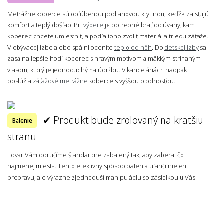
Metrážne koberce sú obľúbenou podlahovou krytinou, keďže zaisťujú
komfort a teplý došľap. Pri
výbere
je potrebné brať do úvahy, kam
koberec chcete umiestniť, a podľa toho zvoliť materiál a triedu záťaže.
V obývacej izbe alebo spálni oceníte
teplo od nôh
. Do
detskej izby
sa
zasa najlepšie hodí koberec s hravým motívom a mäkkým strihaným
vlasom, ktorý je jednoduchý na údržbu. V kanceláriách naopak
poslúžia
záťažové metrážne
koberce s vyššou odolnosťou.
✔ Produkt bude zrolovaný na kratšiu
Balenie
stranu
Tovar Vám doručíme štandardne zabalený tak, aby zaberal čo
najmenej miesta. Tento efektívny spôsob balenia uľahčí nielen
prepravu, ale výrazne zjednoduší manipuláciu so zásielkou u Vás.