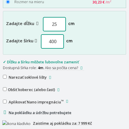
Rozmer na mieru
2
30,23 €
/m
Zadajte dĺžku
cm
Zadajte šírku
cm
✓ Dĺžku a šírku môžete ľubovoľne zameniť
Dostupná šírka role:
4m
.
Ako sa počíta cena?
Narezať soklové lišty
Obšiť koberec (alebo časť)
™
Aplikovať Nano impregnáciu
Na pokládku a údržbu potrebujete
Zaistíme aj pokládku za:
7 999 Kč