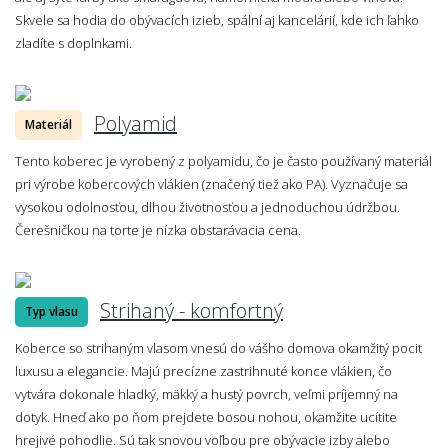
Skvele sa hodia do obývacích izieb, spální aj kancelárií, kde ich ľahko
zladíte s doplnkami.
Polyamid
Materiál
Tento koberec je vyrobený z polyamidu, čo je často používaný materiál
pri výrobe kobercových vlákien (značený tiež ako PA). Vyznačuje sa
vysokou odolnosťou, dlhou životnosťou a jednoduchou údržbou.
Čerešničkou na torte je nízka obstarávacia cena.
Strihaný - komfortný
Typ vlasu
Koberce so strihaným vlasom vnesú do vášho domova okamžitý pocit
luxusu a elegancie. Majú precízne zastrihnuté konce vlákien, čo
vytvára dokonale hladký, mäkký a hustý povrch, veľmi príjemný na
dotyk. Hneď ako po ňom prejdete bosou nohou, okamžite ucítite
hrejivé pohodlie. Sú tak snovou voľbou pre obývacie izby alebo