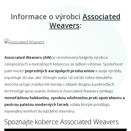
Informace o výrobci
Associated
Weavers
:
Associated Weavers (AW)
je renomovaný belgický výrobca
celoplošných a metrážnych kobercov so sídlom v Ronse. Spoločnosť
patrí medzi
popredných európskych producentov
a svoje výrobky
exportuje do viac ako 50 krajín sveta. Už od 60. rokov minulého
storočia určuje značka AW trendy v oblasti dizajnu a pokročilých
technológií spracovania. Koberce Associated Weavers vynikajú
mimořádnou hebkosťou, vysokou odolnosťou proti opotrebeniu a
pestrou paletou moderných farieb
, vďaka ktorým prinášajú
maximálny komfort do každého interiéru.
Spoznajte koberce Associated Weavers