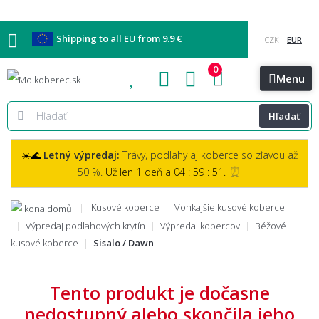
Shipping to all EU from 9.9 €
0
Blog
Vzorkovňa
Bratislava
Kontakt
Menu
Hľadať
☀️🌊
Letný výpredaj:
Trávy, podlahy aj koberce so zľavou až
⏰
50 %.
Už len 1 deň a 04 : 59 : 50.
Kusové koberce
Vonkajšie kusové koberce
Výpredaj podlahových krytín
Výpredaj kobercov
Béžové
kusové koberce
Sisalo / Dawn
Tento produkt je dočasne
nedostupný alebo skončila jeho