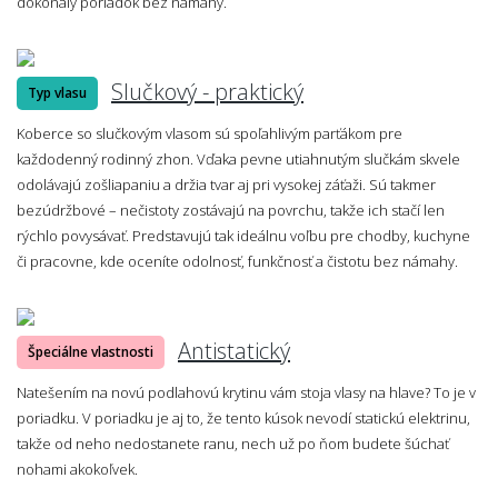
dokonalý poriadok bez námahy.
Slučkový - praktický
Typ vlasu
Koberce so slučkovým vlasom sú spoľahlivým parťákom pre
každodenný rodinný zhon. Vďaka pevne utiahnutým slučkám skvele
odolávajú zošliapaniu a držia tvar aj pri vysokej záťaži. Sú takmer
bezúdržbové – nečistoty zostávajú na povrchu, takže ich stačí len
rýchlo povysávať. Predstavujú tak ideálnu voľbu pre chodby, kuchyne
či pracovne, kde oceníte odolnosť, funkčnosť a čistotu bez námahy.
Antistatický
Špeciálne vlastnosti
Natešením na novú podlahovú krytinu vám stoja vlasy na hlave? To je v
poriadku. V poriadku je aj to, že tento kúsok nevodí statickú elektrinu,
takže od neho nedostanete ranu, nech už po ňom budete šúchať
nohami akokoľvek.