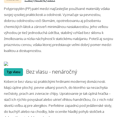
Polypropylén (PP) patrí medzi najčastejšie používané materiály vďaka
svojej vysokej praktickosti a odolnosti. Vyznačuje sa pevnosťou,
dobrou odolnosťou voči škvrnám, opotrebovaniu aj pôsobeniu
chemických látok a zároveň minimálnou nasiakavosťou. Jeho veľkou
výhodou je tiež jednoduchá údržba, stabilný vzhľad bez sklonu k
žmolkovaniu a nízka náchylnosť k statickému nabíjaniu. Poteší aj svojou
priaznivou cenou, vďaka ktorej predstavuje veľmi dobrý pomer medzi
kvalitou a dostupnosťou.
Bez vlasu - nenáročný
Typ vlasu
Koberce bez vlasu sú praktickými hrdinami modernej domácnosti.
Majú úplne plochý, pevne utkaný povrch, do ktorého sa nezachytia
nečistoty, prach ani zvieracie chlpy. Upratovanie je tak úplná hračka –
stačí ich rýchlo povysávať alebo utrieť vlhkou handričkou, čo z nich robí
skvelú voľbu aj pre alergikov. Perfektne zapadnú pod jedálenské stoly,
do kuchýň alebo na chodby, kde oceníte hladký pohyb stoličiek a