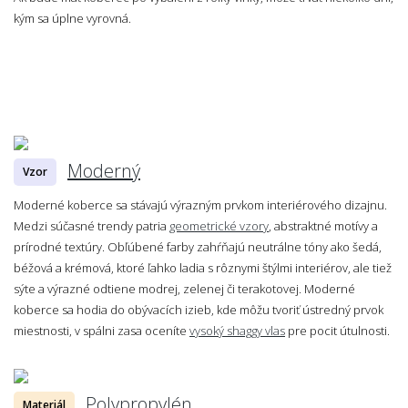
kým sa úplne vyrovná.
Moderný
Vzor
Moderné koberce sa stávajú výrazným prvkom interiérového dizajnu.
Medzi súčasné trendy patria
geometrické vzory
, abstraktné motívy a
prírodné textúry. Obľúbené farby zahŕňajú neutrálne tóny ako šedá,
béžová a krémová, ktoré ľahko ladia s rôznymi štýlmi interiérov, ale tiež
sýte a výrazné odtiene modrej, zelenej či terakotovej. Moderné
koberce sa hodia do obývacích izieb, kde môžu tvoriť ústredný prvok
miestnosti, v spálni zasa oceníte
vysoký shaggy vlas
pre pocit útulnosti.
Polypropylén
Materiál