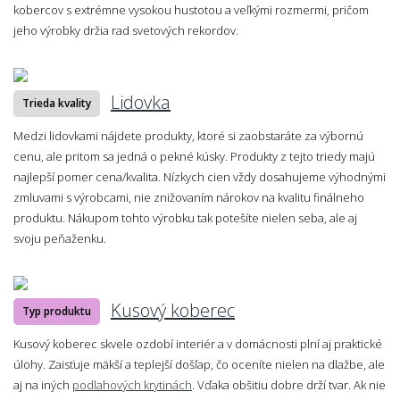
kobercov s extrémne vysokou hustotou a veľkými rozmermi, pričom
jeho výrobky držia rad svetových rekordov.
Lidovka
Trieda kvality
Medzi lidovkami nájdete produkty, ktoré si zaobstaráte za výbornú
cenu, ale pritom sa jedná o pekné kúsky. Produkty z tejto triedy majú
najlepší pomer cena/kvalita. Nízkych cien vždy dosahujeme výhodnými
zmluvami s výrobcami, nie znižovaním nárokov na kvalitu finálneho
produktu. Nákupom tohto výrobku tak potešíte nielen seba, ale aj
svoju peňaženku.
Kusový koberec
Typ produktu
Kusový koberec skvele ozdobí interiér a v domácnosti plní aj praktické
úlohy. Zaisťuje mäkší a teplejší došľap, čo oceníte nielen na dlažbe, ale
aj na iných
podlahových krytinách
. Vďaka obšitiu dobre drží tvar. Ak nie