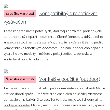
Kompatibilný s robotickým
Špeciálne vlastnosti
vysávačom
Tento koberec určite poteší tých, ktorí majú doma radi poriadok, ale
upratovanie už nepatrí medzi ich obľúbené činnosti. O údržbu tohto
krasavca sa totiž nemusíte starať vy, pretože je vďaka nižšiemu profilu
kompatibilný s robotickým vysávačom. Ten naň jednoducho najazdí a
vysaje ho a vy medzitým môžete v pokoji sedieť na pohovke a
kontrolovať ho, či to robí dobre.
Vonkajšie použitie (outdoor)
Špeciálne vlastnosti
Tiež sa vám tento produkt veľmi páči a nemôžete sa ho nabažiť? Máme
pre vás dobrú správu – môžete si ho dať nielen do každej miestnosti
doma, ale aj na balkón či terasu. Tento krasavec je totiž vhodný aj na
vonkajšie použitie
. Má rád, keď mu vietor češe vlasy, a keď prší, spieva