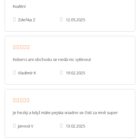
Kvalitní
Zdeňka Z
12.05.2025
Koberci ani obchodu se nedá nic vytknout
Vladimír K
19.02.2025
Je hezký a když máte pejska snadno se čistí za mně super
Janová V
13.02.2025