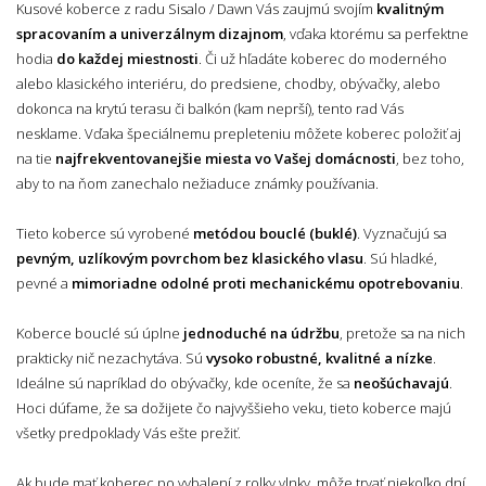
Kusové koberce z radu Sisalo / Dawn Vás zaujmú svojím
kvalitným
spracovaním a univerzálnym dizajnom
, vďaka ktorému sa perfektne
hodia
do každej miestnosti
. Či už hľadáte koberec do moderného
alebo klasického interiéru, do predsiene, chodby, obývačky, alebo
dokonca na krytú terasu či balkón (kam neprší), tento rad Vás
nesklame. Vďaka špeciálnemu prepleteniu môžete koberec položiť aj
na tie
najfrekventovanejšie miesta vo Vašej domácnosti
, bez toho,
aby to na ňom zanechalo nežiaduce známky používania.
Tieto koberce sú vyrobené
metódou bouclé (buklé)
. Vyznačujú sa
pevným, uzlíkovým povrchom bez klasického vlasu
. Sú hladké,
pevné a
mimoriadne odolné proti mechanickému opotrebovaniu
.
Koberce bouclé sú úplne
jednoduché na údržbu
, pretože sa na nich
prakticky nič nezachytáva. Sú
vysoko robustné, kvalitné a nízke
.
Ideálne sú napríklad do obývačky, kde oceníte, že sa
neošúchavajú
.
Hoci dúfame, že sa dožijete čo najvyššieho veku, tieto koberce majú
všetky predpoklady Vás ešte prežiť.
Ak bude mať koberec po vybalení z rolky vlnky, môže trvať niekoľko dní,