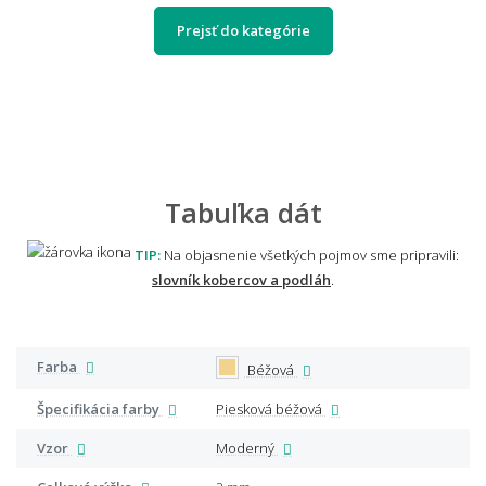
Prejsť do kategórie
Tabuľka dát
TIP:
Na objasnenie všetkých pojmov sme pripravili:
slovník kobercov a podláh
.
Farba
Béžová
Špecifikácia farby
Piesková béžová
Vzor
Moderný