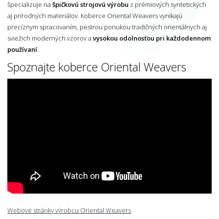
špecializuje na
špičkovú strojovú výrobu
z prémiových syntetických
aj prírodných materiálov. Koberce Oriental Weavers vynikajú
precíznym spracovaním, pestrou ponukou tradičných orientálnych aj
sviežich moderných vzorov a
vysokou odolnosťou pri každodennom
používaní
.
Spoznajte koberce Oriental Weavers
Webové stránky výrobcu Oriental Weavers