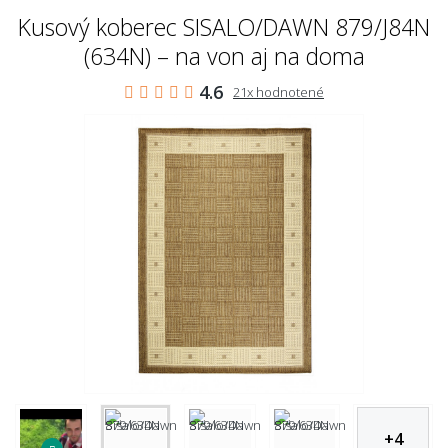
Kusový koberec SISALO/DAWN 879/J84N
(634N) – na von aj na doma
4.6
21x hodnotené
+
4