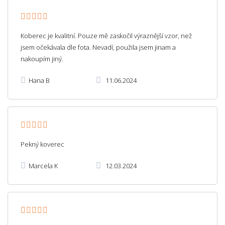
Koberec je kvalitní. Pouze mě zaskočil výraznější vzor, než
jsem očekávala dle fota. Nevadí, použila jsem jinam a
nakoupím jiný.
Hana B
11.06.2024
Pekný koverec
Marcela K
12.03.2024