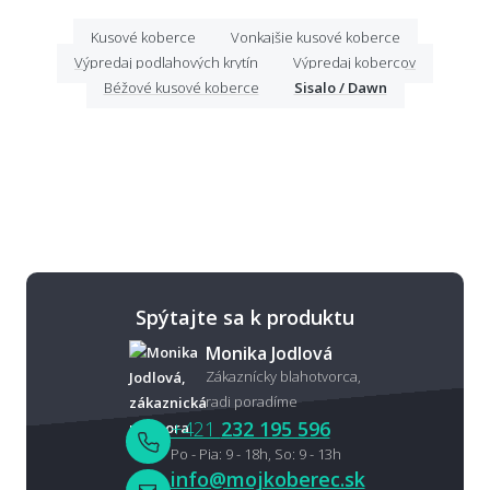
Kusové koberce
Vonkajšie kusové koberce
Výpredaj podlahových krytín
Výpredaj kobercov
Béžové kusové koberce
Sisalo / Dawn
Spýtajte sa k produktu
Monika Jodlová
Zákaznícky blahotvorca,
radi poradíme
+421
232 195 596
Po - Pia: 9 - 18h, So: 9 - 13h
info@mojkoberec.sk