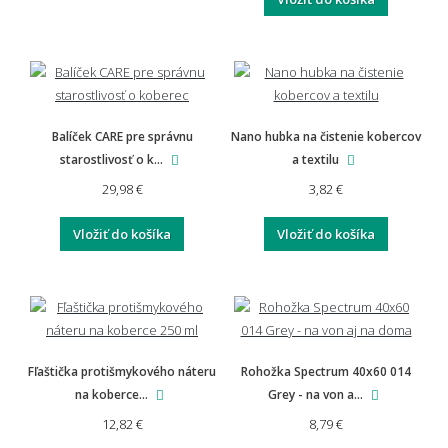
Balíček CARE pre správnu
Nano hubka na čistenie kobercov
starostlivosť o k...
a textilu
29,98 €
3,82 €
Vložiť do košíka
Vložiť do košíka
Fľaštička protišmykového náteru
Rohožka Spectrum 40x60 014
na koberce...
Grey - na von a...
12,82 €
8,79 €