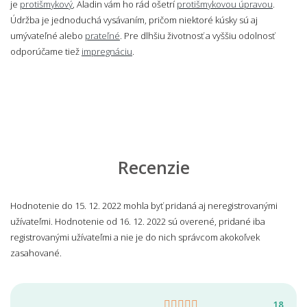
je
protišmykový
, Aladin vám ho rád ošetrí
protišmykovou úpravou
.
Údržba je jednoduchá vysávaním, pričom niektoré kúsky sú aj
umývateľné alebo
prateľné
. Pre dlhšiu životnosť a vyššiu odolnosť
odporúčame tiež
impregnáciu
.
Recenzie
Hodnotenie do 15. 12. 2022 mohla byť pridaná aj neregistrovanými
užívateľmi. Hodnotenie od 16. 12. 2022 sú overené, pridané iba
registrovanými užívateľmi a nie je do nich správcom akokoľvek
zasahované.
18