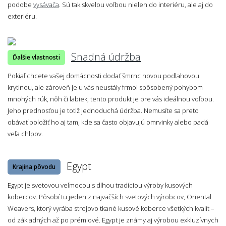
podobe
vysávača
. Sú tak skvelou voľbou nielen do interiéru, ale aj do
exteriéru.
Snadná údržba
Ďalšie vlastnosti
Pokiaľ chcete vašej domácnosti dodať šmrnc novou podlahovou
krytinou, ale zároveň je u vás neustály frmol spôsobený pohybom
mnohých rúk, nôh či labiek, tento produkt je pre vás ideálnou voľbou.
Jeho prednosťou je totiž jednoduchá údržba. Nemusíte sa preto
obávať položiť ho aj tam, kde sa často objavujú omrvinky alebo padá
veľa chlpov.
Egypt
Krajina pôvodu
Egypt je svetovou veľmocou s dlhou tradíciou výroby kusových
kobercov. Pôsobí tu jeden z najväčších svetových výrobcov, Oriental
Weavers, ktorý vyrába strojovo tkané kusové koberce všetkých kvalít –
od základných až po prémiové. Egypt je známy aj výrobou exkluzívnych