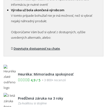
informáciu je nutné overiť
Výroba už bola ukončená výrobcom
V tomto prípade bohužiaľ nie je iná možnosť, než si vybrať
nejaký náhradný produkt.
Odporúčame Vám buď si vybrať z dostupných, vyššie
uvedených alternatív, alebo:
Dopytujte dostupnosť na chate
.
Heuréka: Mimoriadna spokojnosť
4,9 / 5
3 800+ recenzií
Predĺžená záruka na 3 roky
Za kvalitou si stojíme