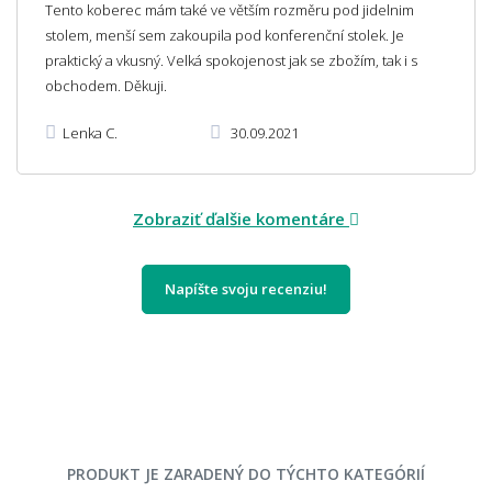
Tento koberec mám také ve větším rozměru pod jidelnim
stolem, menší sem zakoupila pod konferenční stolek. Je
praktický a vkusný. Velká spokojenost jak se zbožím, tak i s
obchodem. Děkuji.
Lenka C.
30.09.2021
Zobraziť ďalšie komentáre
Napíšte svoju recenziu!
PRODUKT JE ZARADENÝ DO TÝCHTO KATEGÓRIÍ