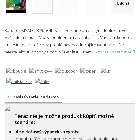
ďalších
Koberec SISALO 879/634N sa ľahko stane príjemným doplnkom vo
Vašej domácnosti. Vďaka odolnému materiálu je na Vás, kam koberec
umiestnite, pretože bez problémov zvládne aj frekventovanejšie
miesta, ako sú chodby a pod.
Výška vlasu: 0 mm.
Zobraziť parametre
Zaslať vzorku zadarmo
Teraz nie je možné produkt kúpiť, možné
scenáre:
Ide o dočasný výpadok vo výrobe.
Produkt môže byť relatívne skoro opäť skladom, ale túto