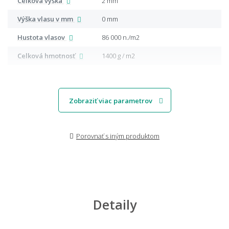
Celková výška
2 mm
Výška vlasu v mm
0 mm
Hustota vlasov
86 000 n./m2
Celková hmotnosť
1400 g / m2
Zobraziť viac parametrov
Porovnať s iným produktom
Detaily