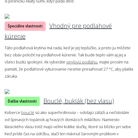
si pesničku Akáty šumí, když padá déšť.
Vhodný pre podlahové
Špeciálne vlastnosti
kúrenie
Táto podlahová krytina má rada, keď je jej teplúčko, a preto ju môžete
bez obáv položiť na podlahové kúrenie. Tak bude teplo vám aj jej a
všetci budú spokojní. Ak vyberáte
vinylovú podlahu
, majte prosím na
pamäti, že podlahové vykurovanie nesmie presahovať 27 °C, aby platila
záruka.
Bouclé, buklák (bez vlasu)
Ďalšie vlastnosti
Koberce
bouclé
sú ako superhrdinovia – odolajú záťaži a nečistotám
od špinavých topánok aj hravých domácich miláčikov. Namiesto
klasického vlasu totiž majú veľmi krátke slučky, ktoré sú blízko pri sebe.
Keď príde čas na údržbu, stačí len mávnuť čarovným prútikom v