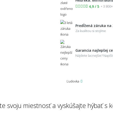
Heuréka: Mimoriadna
4,9 / 5
3 800+
Predĺžená záruka na 
Za kvalitou si stojíme
Garancia najlepšej c
Nájdete lacnejšie? Napí
Ľudovka
te svoju miestnosť a vyskúšajte hýbať s