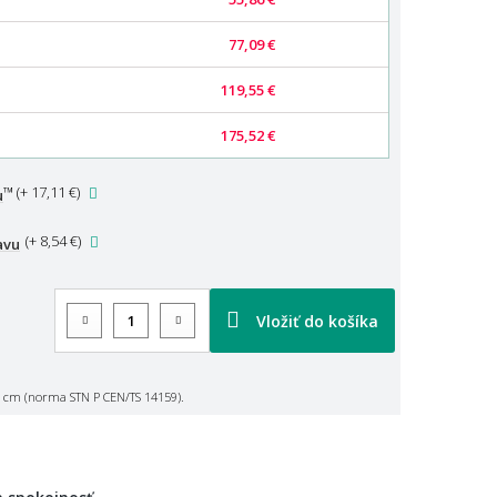
77,09 €
119,55 €
175,52 €
™
(
+ 17,11 €
)
u
(
+ 8,54 €
)
avu
Vložiť do košíka
 cm (norma STN P CEN/TS 14159).