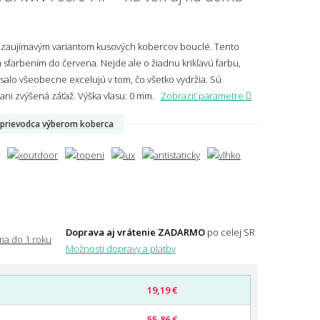
 zaujímavým variantom kusových kobercov bouclé. Tento
sfarbením do červena. Nejde ale o žiadnu krikľavú farbu,
salo všeobecne excelujú v tom, čo všetko vydržia. Sú
 ani zvýšená záťaž.
Výška vlasu: 0 mm.
Zobraziť parametre
prievodca výberom koberca
Doprava aj vrátenie ZADARMO
po celej SR
Možnosti dopravy a platby
19,19 €
55,86 €