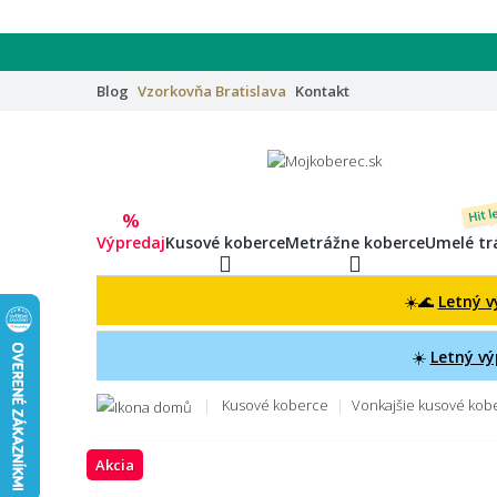
Blog
Vzorkovňa
Bratislava
Kontakt
Hit l
%
Výpredaj
Kusové koberce
Metrážne koberce
Umelé tr
☀️🌊
Letný v
☀️
Letný vý
Kusové koberce
Vonkajšie kusové ko
Akcia