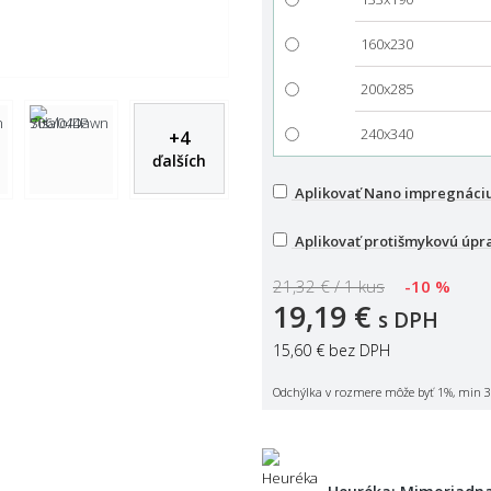
160x230
200x285
240x340
+
4
ďalších
Aplikovať Nano impregnáci
Aplikovať protišmykovú úpr
21,32 € / 1 kus
-10 %
19,19 €
s DPH
15,60 €
bez DPH
Odchýlka v rozmere môže byť 1%, min 3