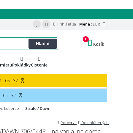
Prihlásiť sa
Mena :
EUR
0
Hľadať
Košík
 mieru
Pokládky
Čistenie
⏰
 : 05 : 30.
⏰
: 05 : 30.
vé koberce
Sisalo / Dawn
Porovnat
Do obľúbených
O/DAWN 706/044P – na von aj na doma