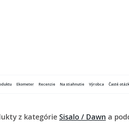
oduktu
Ekometer
Recenzie
Na stiahnutie
Výrobca
Časté otáz
ukty z kategórie
Sisalo / Dawn
a pod