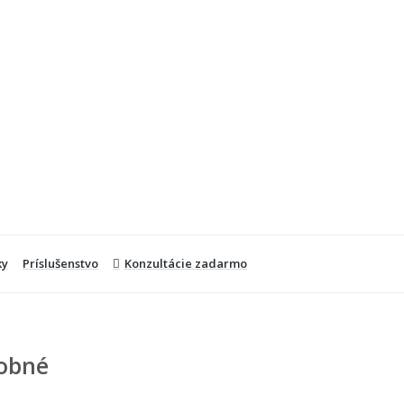
ky
Príslušenstvo
Konzultácie zadarmo
obné