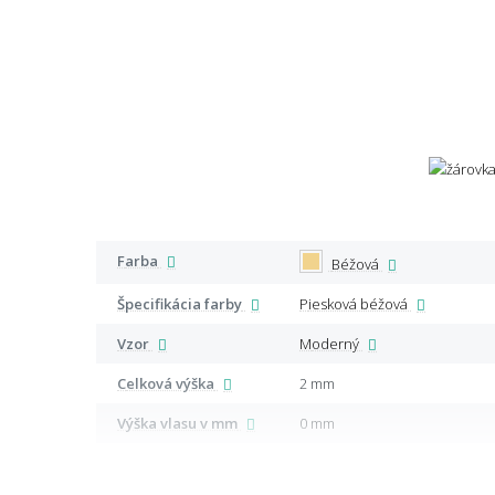
Farba
Béžová
Špecifikácia farby
Piesková béžová
Vzor
Moderný
Celková výška
2 mm
Výška vlasu v mm
0 mm