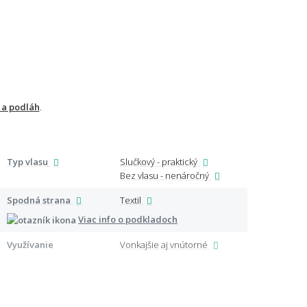
 a podláh
.
Typ vlasu
Slučkový - praktický
Špeci
Bez vlasu - nenáročný
Spodná strana
Textil
Viac info o podkladoch
Využívanie
Vonkajšie aj vnútorné