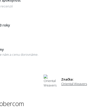
 spokojnosť
 recenzií
3 roky
eny
šte nám a cenu dorovnáme.
Značka:
Oriental Weavers
 kobercom