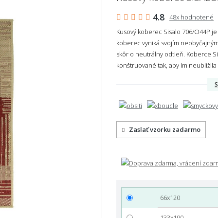
4.8
48x hodnotené
Kusový koberec Sisalo 706/O44P je
koberec vyniká svojím neobyčajným 
skôr o neutrálny odtieň. Koberce Si
konštruované tak, aby im neublížila
S
Zaslať vzorku zadarmo
66x120
133x190