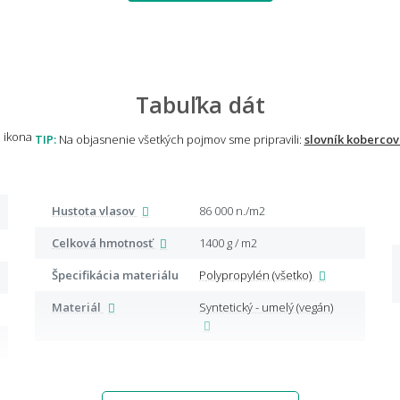
Tabuľka dát
TIP:
Na objasnenie všetkých pojmov sme pripravili:
slovník kobercov
Hustota vlasov
86 000 n./m2
Celková hmotnosť
1400 g / m2
Špecifikácia materiálu
Polypropylén (všetko)
Materiál
Syntetický - umelý (vegán)