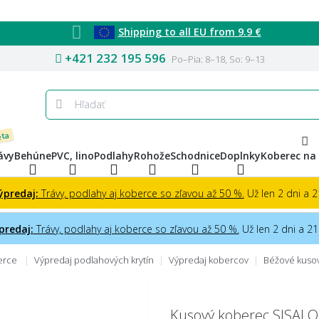
Shipping to all EU from 9.9 €
+421 232 195 596
Po–Pia: 8–18, So: 9–13
eta
ávy
Behúne
PVC, lino
Podlahy
Rohože
Schodnice
Doplnky
Koberec na
ýpredaj:
Trávy, podlahy aj koberce so zľavou až 50 %.
Už len 2 dni a 21
predaj:
Trávy, podlahy aj koberce so zľavou až 50 %.
Už len 2 dni a 21 
berce
Výpredaj podlahových krytín
Výpredaj kobercov
Béžové kuso
Kusový koberec SISAL