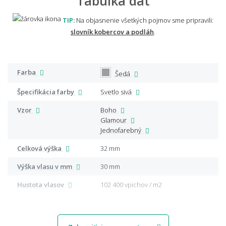
Tabuľka dát
TIP:
Na objasnenie všetkých pojmov sme pripravili:
slovník kobercov a podláh
.
Farba
Šedá
Špecifikácia farby
Svetlo sivá
Vzor
Boho
Glamour
Jednofarebný
Celková výška
32 mm
Výška vlasu v mm
30 mm
Hustota vlasov
102 400 vpichov / m2