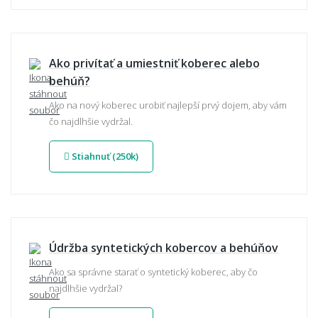
Ako privítať a umiestniť koberec alebo
behúň?
Ako na nový koberec urobiť najlepší prvý dojem, aby vám
čo najdlhšie vydržal.
Stiahnuť (250k)
Údržba syntetických kobercov a behúňov
Ako sa správne starať o syntetický koberec, aby čo
najdlhšie vydržal?