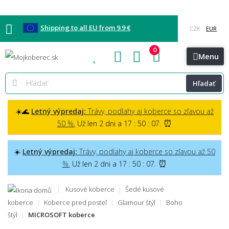
Shipping to all EU from 9.9 €
0
Blog
Vzorkovňa
Bratislava
Kontakt
Menu
Hľadať
☀️🌊
Letný výpredaj:
Trávy, podlahy aj koberce so zľavou až
⏰
50 %.
Už len 2 dni a 17 : 50 : 06.
☀️
Letný výpredaj:
Trávy, podlahy aj koberce so zľavou až 50
⏰
%.
Už len 2 dni a 17 : 50 : 06.
Kusové koberce
Šedé kusové
koberce
Koberce pred posteľ
Glamour štýl
Boho
štýl
MICROSOFT koberce