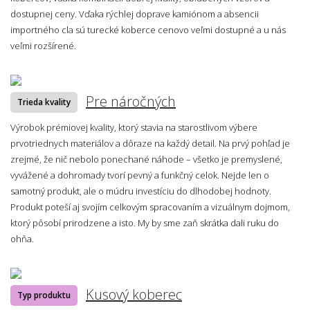
dostupnej ceny. Vďaka rýchlej doprave kamiónom a absencii
importného cla sú turecké koberce cenovo veľmi dostupné a u nás
veľmi rozšírené.
Pre náročných
Trieda kvality
Výrobok prémiovej kvality, ktorý stavia na starostlivom výbere
prvotriednych materiálov a dôraze na každý detail. Na prvý pohľad je
zrejmé, že nič nebolo ponechané náhode – všetko je premyslené,
vyvážené a dohromady tvorí pevný a funkčný celok. Nejde len o
samotný produkt, ale o múdru investíciu do dlhodobej hodnoty.
Produkt poteší aj svojím celkovým spracovaním a vizuálnym dojmom,
ktorý pôsobí prirodzene a isto. My by sme zaň skrátka dali ruku do
ohňa.
Kusový koberec
Typ produktu