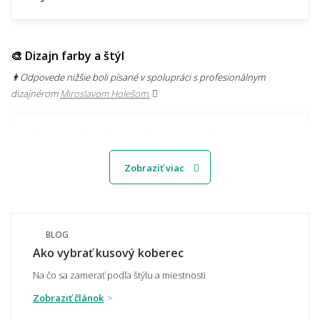
🎨 Dizajn farby a štýl
👨‍Odpovede nižšie boli písané v spolupráci s profesionálnym
dizajnérom
Miroslavom Holešom.
Aké sú súčasné trendy v motívoch
kobercov?
Zobraziť viac
Svetlý alebo tmavý koberec – čo je
praktickejšie?
BLOG
Ako vybrať kusový koberec
Na čo sa zamerať podľa štýlu a miestnosti
Zobraziť článok
Ako zladiť koberec s nábytkom a podlahou?