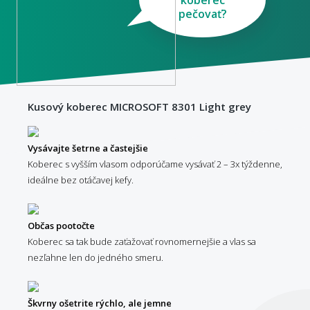
pečovať?
Kusový koberec MICROSOFT 8301 Light grey
Vysávajte šetrne a častejšie
Koberec s vyšším vlasom odporúčame vysávať 2 – 3x týždenne,
ideálne bez otáčavej kefy.
Občas pootočte
Koberec sa tak bude zaťažovať rovnomernejšie a vlas sa
nezľahne len do jedného smeru.
Škvrny ošetrite rýchlo, ale jemne