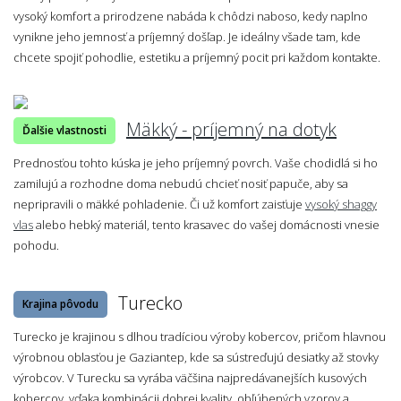
vysoký komfort a prirodzene nabáda k chôdzi naboso, kedy naplno
vynikne jeho jemnosť a príjemný došľap. Je ideálny všade tam, kde
chcete spojiť pohodlie, estetiku a príjemný pocit pri každom kontakte.
Mäkký - príjemný na dotyk
Ďalšie vlastnosti
Prednosťou tohto kúska je jeho príjemný povrch. Vaše chodidlá si ho
zamilujú a rozhodne doma nebudú chcieť nosiť papuče, aby sa
nepripravili o mäkké pohladenie. Či už komfort zaisťuje
vysoký shaggy
vlas
alebo hebký materiál, tento krasavec do vašej domácnosti vnesie
pohodu.
Turecko
Krajina pôvodu
Turecko je krajinou s dlhou tradíciou výroby kobercov, pričom hlavnou
výrobnou oblasťou je Gaziantep, kde sa sústreďujú desiatky až stovky
výrobcov. V Turecku sa vyrába väčšina najpredávanejších kusových
kobercov, vďaka kombinácii dobrej kvality, obľúbených vzorov a