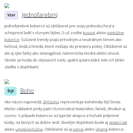
Jednofarebný
Vzor
Jednofarebné koberce sú obľúbené pre svoju jednoduchosť a
schopnosť ladiť s rôznymi štýlmi, či už zvolíte
kusové
alebo
metrážne
koberce
. Súčasné trendy prajú prírodným a neutrálnym tónom ako
béžová, šedá a hnedá, ktoré vnášajú do priestoru pokoj. Obľúbené sú
ale aj sýte farby ako smaragdová, námornícka modrá alebo vínová.
Skvele sa hodia do obývacích izieb, spální aj kancelárií, kde ich ľahko
zladíte s doplnkami.
Boho
Štýl
Ako názov napovedá,
štýl boho
reprezentuje bohémsky štýl života.
Medzi základné prvky patrí rôznorodosť materiálov, farieb, štruktúr aj
vzorov. V prípade kobercov sú typické strapce a huňaté príjemné
kúsky, na ktorých sa dobre sedí. Skvelým doplnkom bude aj
sedací vak
alebo
umelá kožušina
. Obľúbené sú aj
jutové
alebo
vlnené
koberce,