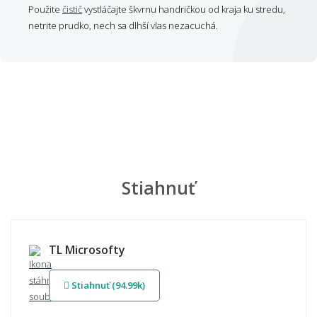
Použite
čistič
vystláčajte škvrnu handričkou od kraja ku stredu,
netrite prudko, nech sa dlhší vlas nezacuchá.
Stiahnuť
TL Microsofty
Stiahnuť (94.99k)