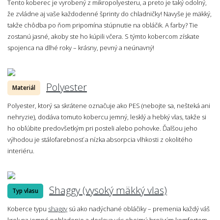
Tento koberec je vyrobený z mikropolyesteru, a preto je taký odolný,
že zvládne aj vaše každodenné šprinty do chladničky! Navyše je mäkký,
takže chôdba po ňom pripomína stúpnutie na obláčik. A farby? Tie
zostanú jasné, akoby ste ho kúpili včera. S týmto kobercom získate
spojenca na dlhé roky – krásny, pevný a neúnavný!
Polyester
Materiál
Polyester, ktorý sa skrátene označuje ako PES (nebojte sa, nešteká ani
nehryzie), dodáva tomuto kobercu jemný, lesklý a hebký vlas, takže si
ho obľúbite predovšetkým pri posteli alebo pohovke. Ďalšou jeho
výhodou je stálofarebnosť a nízka absorpcia vlhkosti z okolitého
interiéru.
Shaggy (vysoký mäkký vlas)
Typ vlasu
Koberce typu
shaggy
sú ako nadýchané obláčiky – premenia každý váš
krok na jemné pohladenie a doslova vás obejmú hrejivým komfortom.