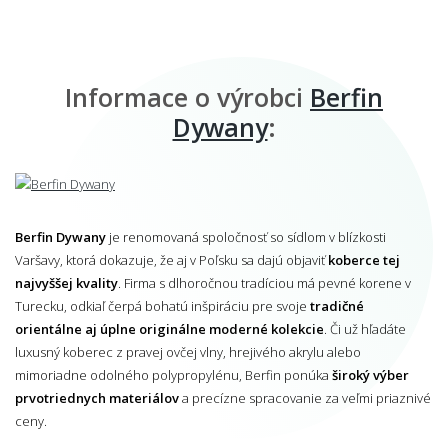
Informace o výrobci
Berfin
Dywany
:
Berfin Dywany
je renomovaná spoločnosť so sídlom v blízkosti
Varšavy, ktorá dokazuje, že aj v Poľsku sa dajú objaviť
koberce tej
najvyššej kvality
. Firma s dlhoročnou tradíciou má pevné korene v
Turecku, odkiaľ čerpá bohatú inšpiráciu pre svoje
tradičné
orientálne aj úplne originálne moderné kolekcie
. Či už hľadáte
luxusný koberec z pravej ovčej vlny, hrejivého akrylu alebo
mimoriadne odolného polypropylénu, Berfin ponúka
široký výber
prvotriednych materiálov
a precízne spracovanie za veľmi priaznivé
ceny.