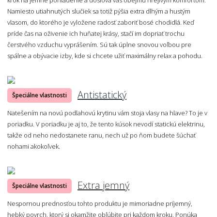
Namiesto utiahnutých slučiek sa totiž pýšia extra dlhým a hustým
vlasom, do ktorého je vyložene radosť zaboriť bosé chodidlá. Keď
príde čas na oživenie ich huňatej krásy, stačí im dopriať trochu
čerstvého vzduchu vyprášením. Sú tak úplne snovou voľbou pre
spálne a obývacie izby, kde si chcete užiť maximálny relax a pohodu.
Antistatický
Špeciálne vlastnosti
Natešením na novú podlahovú krytinu vám stoja vlasy na hlave? To je v
poriadku. V poriadku je aj to, že tento kúsok nevodí statickú elektrinu,
takže od neho nedostanete ranu, nech už po ňom budete šúchať
nohami akokoľvek.
Extra jemný
Špeciálne vlastnosti
Nespornou prednosťou tohto produktu je mimoriadne príjemný,
hebký povrch, ktorý si okamžite obľúbite pri každom kroku. Ponúka