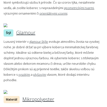
ktoré symbolizujú väzbu k prírode. Čo sa vzorov týka, nesiahnete
vedľa, ak zvolíte koberec s nepravidelnými
geometrickými tvarmi
,
výraznými ornamentmi či
orientálnymi vzormi
.
Glamour
Štýl
Luxusný interiér v
glamour štýle
evokuje atmosféru života na vysokej
nohe. Je dobré držať sa pri výbere koberca minimalistickej farebnej
schémy. Ideálne sú odtiene bielej a béžovej farby, ktoré môžete
doplniť jednou výraznou farbou. Ak vyberiete koberec s trblietavým
vlasom alebo dekorom mramoru či dreva, určite neurobíte chybu.
Dôležitým prvkom sú aj príjemné textílie, takže skvelou voľbou sú
koberce s
vysokým
a
plyšovým
vlasom, ktoré dodajú interiéru
pohodlie.
Mikropolyester
Materiál