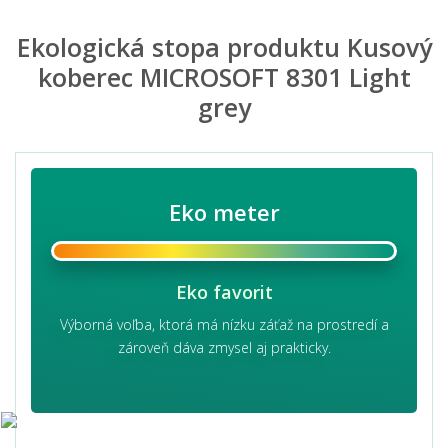
Ekologická stopa produktu Kusový
koberec MICROSOFT 8301 Light
grey
Eko meter
Eko favorit
Výborná voľba, ktorá má nízku záťaž na prostredí a
zároveň dáva zmysel aj prakticky.