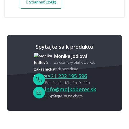
Stiahnuť (250k)
Spýtajte sa k produktu
Monika Jodlová
Zákaznícky blahotvorca,
radi poradíme
+421
232 195 596
Po - Pia: 9 - 18h, So: 9 - 13h
info@mojkoberec.sk
Spýtajte sa na chate