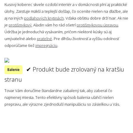
Kusový koberec skvele ozdobí interiér a v domácnosti plní aj praktické
úlohy. Zaisťuje mäkší a teplejší došľap, čo oceníte nielen na dlažbe, ale
aj na iných
podlahových krytinách
. Vďaka obšitiu dobre drží tvar. Ak nie
je
protišmykový
, Aladin vám ho rád ošetrí
protišmykovou úpravou
.
Údržba je jednoduchá vysávaním, pričom niektoré kúsky sú aj
umývateľné alebo
prateľné
. Pre dlhšiu životnosť a vyššiu odolnosť
odporúčame tiež
impregnáciu
.
✔ Produkt bude zrolovaný na kratšiu
Balenie
stranu
Tovar Vám doručíme štandardne zabalený tak, aby zaberal čo
najmenej miesta. Tento efektívny spôsob balenia uľahčí nielen
prepravu, ale výrazne zjednoduší manipuláciu so zásielkou u Vás.