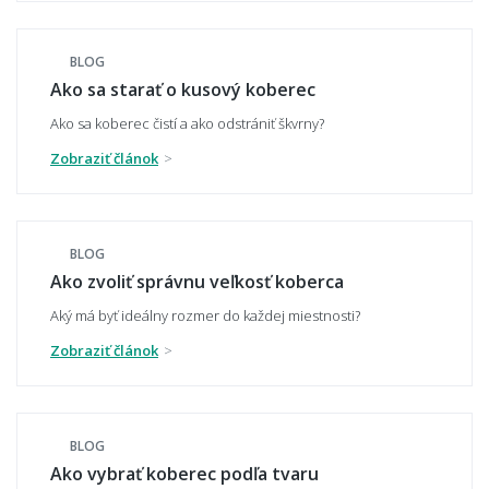
BLOG
Hodí sa vzorovaný koberec do malého
Ako sa starať o kusový koberec
priestoru?
Ako sa koberec čistí a ako odstrániť škvrny?
Zobraziť článok
Aký koberec zvoliť do moderného interiéru?
BLOG
Ako zvoliť správnu veľkosť koberca
Má koberec ladiť alebo kontrastovať?
Aký má byť ideálny rozmer do každej miestnosti?
Zobraziť článok
📏 Veľkosť a umiestnenie
BLOG
Ako vybrať správnu veľkosť koberca?
Ako vybrať koberec podľa tvaru