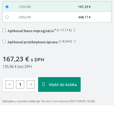
120x180
167,23 €
200x290
448,17 €
™
(
+ 17,11 €
)
Aplikovať Nano impregnáciu
(
+ 8,54 €
)
Aplikovať protišmykovú úpravu
167,23 €
s DPH
135,96 €
bez DPH
Vložiť do košíka
Odchýlka v rozmere môže byť 1%, min 3 cm (norma STN P CEN/TS 14159).