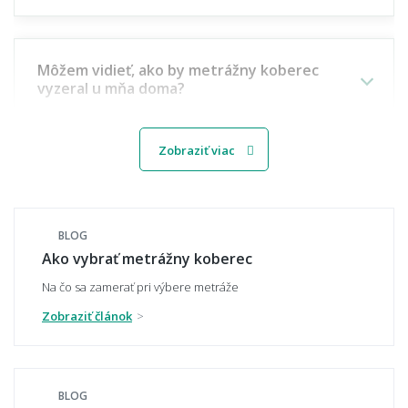
Môžem vidieť, ako by metrážny koberec
vyzeral u mňa doma?
Zobraziť viac
Viete mi miestnosť namodelovať aj do iného
štýlu interiéru?
BLOG
Ako vybrať metrážny koberec
🧵 Materiál a kvalita
Na čo sa zamerať pri výbere metráže
Zobraziť článok
Aký materiál metrážneho koberca vybrať -
polypropylén, polyamid, alebo polyester?
BLOG