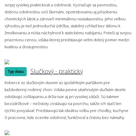
svojej vysokej praktickosti a odolnosti. Vyznačuje sa pevnosťou,
dobrou odolnosťou voči škvrnám, opotrebovaniu aj pôsobeniu
chemických látok a zároveň minimálnou nasiakavosťou. Jeho veľkou
výhodou je tiež jednoduchá údržba, stabilný vzhľad bez sklonu k
žmolkovaniu a nízka náchylnosť k statickému nabíjaniu. Poteší aj svojou
priaznivou cenou, vďaka ktorej predstavuje veľmi dobrý pomer medzi
kvalitou a dostupnosťou.
Slučkový - praktický
Typ vlasu
Koberce so slučkovým vlasom sú spoľahlivým parťákom pre
každodenný rodinný zhon. Vďaka pevne utiahnutým slučkám skvele
odolávajú zošliapaniu a držia tvar aj pri vysokej záťaži. Sú takmer
bezúdržbové – nečistoty zostávajú na povrchu, takže ich stačí len
rýchlo povysávať. Predstavujú tak ideálnu voľbu pre chodby, kuchyne
či pracovne, kde oceníte odolnosť, funkčnosť a čistotu bez námahy.