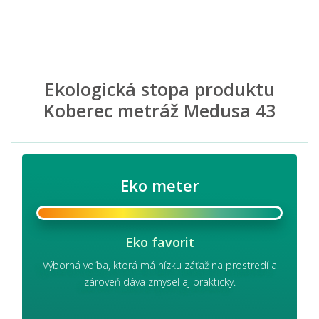
Ekologická stopa produktu
Koberec metráž Medusa 43
Eko meter
Eko favorit
Výborná voľba, ktorá má nízku záťaž na prostredí a
zároveň dáva zmysel aj prakticky.