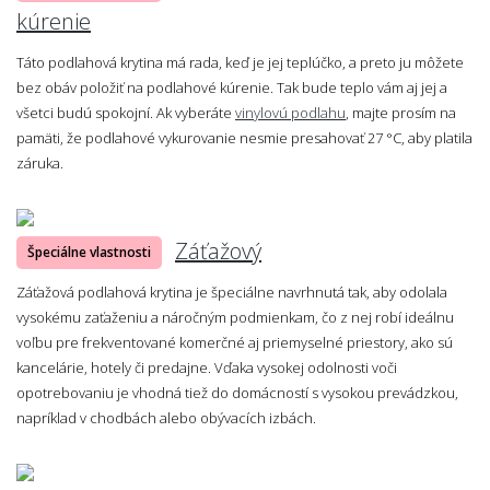
kúrenie
Táto podlahová krytina má rada, keď je jej teplúčko, a preto ju môžete
bez obáv položiť na podlahové kúrenie. Tak bude teplo vám aj jej a
všetci budú spokojní. Ak vyberáte
vinylovú podlahu
, majte prosím na
pamäti, že podlahové vykurovanie nesmie presahovať 27 °C, aby platila
záruka.
Záťažový
Špeciálne vlastnosti
Záťažová podlahová krytina je špeciálne navrhnutá tak, aby odolala
vysokému zaťaženiu a náročným podmienkam, čo z nej robí ideálnu
voľbu pre frekventované komerčné aj priemyselné priestory, ako sú
kancelárie, hotely či predajne. Vďaka vysokej odolnosti voči
opotrebovaniu je vhodná tiež do domácností s vysokou prevádzkou,
napríklad v chodbách alebo obývacích izbách.