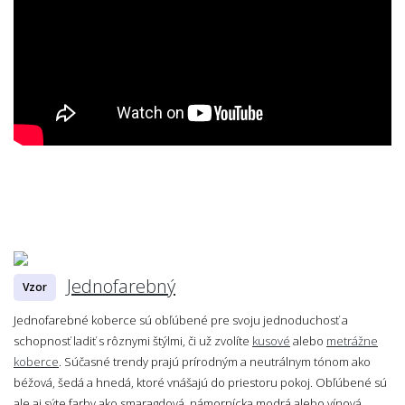
Jednofarebný
Vzor
Jednofarebné koberce sú obľúbené pre svoju jednoduchosť a
schopnosť ladiť s rôznymi štýlmi, či už zvolíte
kusové
alebo
metrážne
koberce
. Súčasné trendy prajú prírodným a neutrálnym tónom ako
béžová, šedá a hnedá, ktoré vnášajú do priestoru pokoj. Obľúbené sú
ale aj sýte farby ako smaragdová, námornícka modrá alebo vínová.