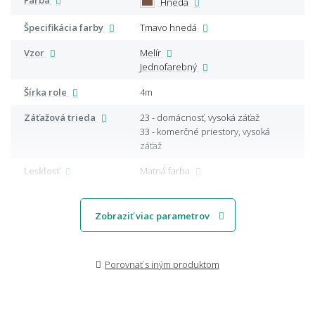
Hnedá
Špecifikácia farby
Tmavo hnedá
Vzor
Melír
Jednofarebný
Šírka role
4m
Záťažová trieda
23 - domácnosť, vysoká záťaž
33 - komerčné priestory, vysoká
záťaž
Lesklosť
Matná farba
Zobraziť viac parametrov
Porovnať s iným produktom