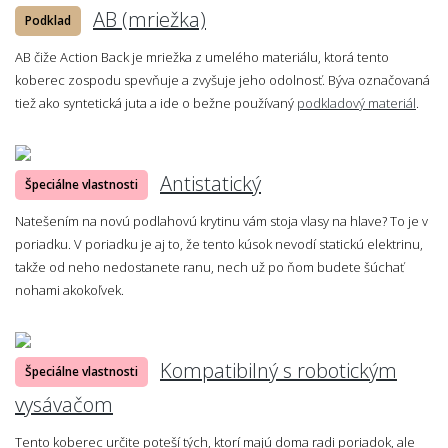
AB (mriežka)
Podklad
AB čiže Action Back je mriežka z umelého materiálu, ktorá tento
koberec zospodu spevňuje a zvyšuje jeho odolnosť. Býva označovaná
tiež ako syntetická juta a ide o bežne používaný
podkladový materiál
.
Antistatický
Špeciálne vlastnosti
Natešením na novú podlahovú krytinu vám stoja vlasy na hlave? To je v
poriadku. V poriadku je aj to, že tento kúsok nevodí statickú elektrinu,
takže od neho nedostanete ranu, nech už po ňom budete šúchať
nohami akokoľvek.
Kompatibilný s robotickým
Špeciálne vlastnosti
vysávačom
Tento koberec určite poteší tých, ktorí majú doma radi poriadok, ale