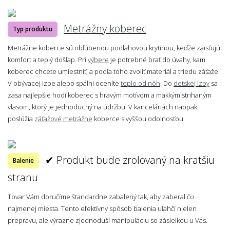
Metrážny koberec
Typ produktu
Metrážne koberce sú obľúbenou podlahovou krytinou, keďže zaisťujú
komfort a teplý došľap. Pri
výbere
je potrebné brať do úvahy, kam
koberec chcete umiestniť, a podľa toho zvoliť materiál a triedu záťaže.
V obývacej izbe alebo spálni oceníte
teplo od nôh
. Do
detskej izby
sa
zasa najlepšie hodí koberec s hravým motívom a mäkkým strihaným
vlasom, ktorý je jednoduchý na údržbu. V kanceláriách naopak
poslúžia
záťažové metrážne
koberce s vyššou odolnosťou.
✔ Produkt bude zrolovaný na kratšiu
Balenie
stranu
Tovar Vám doručíme štandardne zabalený tak, aby zaberal čo
najmenej miesta. Tento efektívny spôsob balenia uľahčí nielen
prepravu, ale výrazne zjednoduší manipuláciu so zásielkou u Vás.