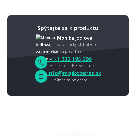
Spýtajte sa k produktu
Monika Jodlová
Zákaznícky blahotvorca,
radi poradíme
+421
232 195 596
Po - Pia: 9 - 18h, So: 9 - 13h
info@mojkoberec.sk
Spýtajte sa na chate