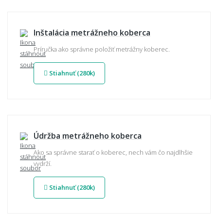
Inštalácia metrážneho koberca
Príručka ako správne položiť metrážny koberec.
Stiahnuť (280k)
Údržba metrážneho koberca
Ako sa správne starať o koberec, nech vám čo najdlhšie
vydrží.
Stiahnuť (280k)