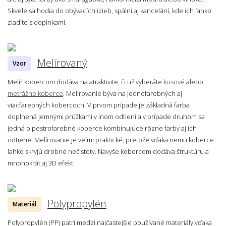
Skvele sa hodia do obývacích izieb, spální aj kancelárií, kde ich ľahko
zladíte s doplnkami.
Melírovaný
Vzor
Melír kobercom dodáva na atraktivite, či už vyberáte
kusové
alebo
metrážne koberce
. Melírovanie býva na jednofarebných aj
viacfarebných kobercoch. V prvom prípade je základná farba
doplnená jemnými prúžkami v inom odtieni a v prípade druhom sa
jedná o pestrofarebné koberce kombinujúce rôzne farby aj ich
odtiene. Melírovanie je veľmi praktické, pretože vďaka nemu koberce
ľahko skryjú drobné nečistoty. Navyše kobercom dodáva štruktúru a
mnohokrát aj 3D efekt.
Polypropylén
Materiál
Polypropylén (PP) patrí medzi najčastejšie používané materiály vďaka