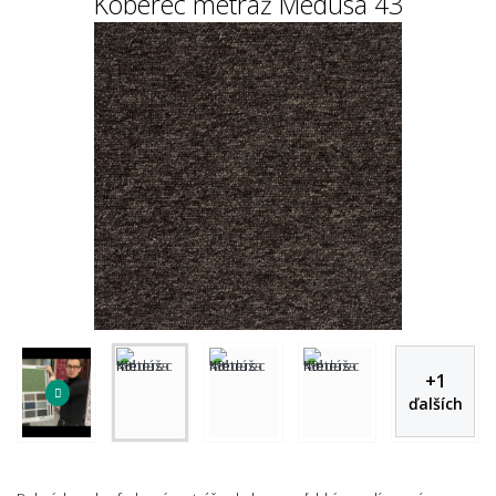
Koberec metráž Medusa 43
+
1
ďalších