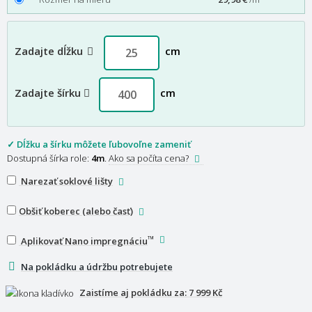
Zadajte dĺžku
cm
Zadajte šírku
cm
✓ Dĺžku a šírku môžete ľubovoľne zameniť
Dostupná šírka role:
4m
.
Ako sa počíta cena?
Narezať soklové lišty
Obšiť koberec (alebo časť)
™
Aplikovať Nano impregnáciu
Na pokládku a údržbu potrebujete
Zaistíme aj pokládku za:
7 999 Kč