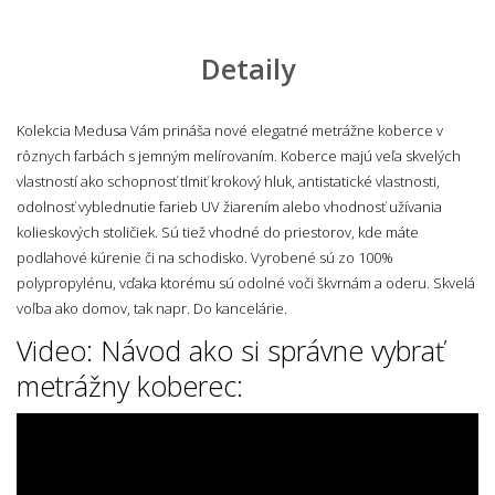
Detaily
Kolekcia Medusa Vám prináša nové elegatné metrážne koberce v
rôznych farbách s jemným melírovaním. Koberce majú veľa skvelých
vlastností ako schopnosť tlmiť krokový hluk, antistatické vlastnosti,
odolnosť vyblednutie farieb UV žiarením alebo vhodnosť užívania
kolieskových stoličiek. Sú tiež vhodné do priestorov, kde máte
podlahové kúrenie či na schodisko. Vyrobené sú zo 100%
polypropylénu, vďaka ktorému sú odolné voči škvrnám a oderu. Skvelá
voľba ako domov, tak napr. Do kancelárie.
Video: Návod ako si správne vybrať
metrážny koberec: