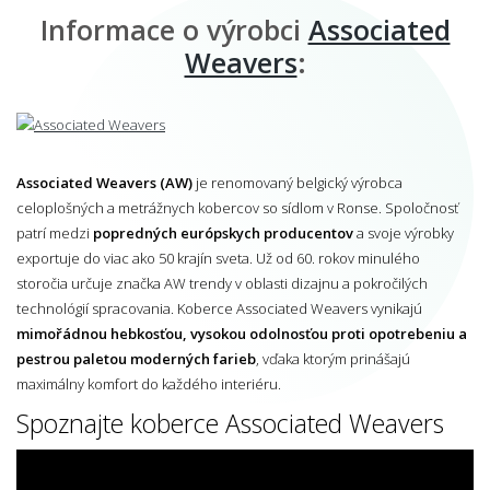
Informace o výrobci
Associated
Weavers
:
Associated Weavers (AW)
je renomovaný belgický výrobca
celoplošných a metrážnych kobercov so sídlom v Ronse. Spoločnosť
patrí medzi
popredných európskych producentov
a svoje výrobky
exportuje do viac ako 50 krajín sveta. Už od 60. rokov minulého
storočia určuje značka AW trendy v oblasti dizajnu a pokročilých
technológií spracovania. Koberce Associated Weavers vynikajú
mimořádnou hebkosťou, vysokou odolnosťou proti opotrebeniu a
pestrou paletou moderných farieb
, vďaka ktorým prinášajú
maximálny komfort do každého interiéru.
Spoznajte koberce Associated Weavers