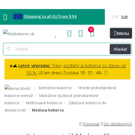
Shipping to all EU from 9.9 €
0
Blog
Vzorkovňa
Bratislava
Kontakt
Menu
Hľadať
☀️🌊
Letný výpredaj:
Trávy, podlahy aj koberce so zľavou až
⏰
50 %.
Už len dnes! Zostáva 18 : 01 : 47.
Metrážne koberce
Hnedé jednofarebné
koberce metráž
Metrážne slučkové jednofarebné
koberce
Melírované koberce
Záťažové koberce do
domácnosti
Medusa koberce
Porovnat
Do obľúbených