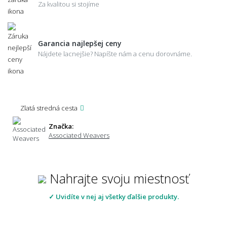
Za kvalitou si stojíme
Garancia najlepšej ceny
Nájdete lacnejšie? Napíšte nám a cenu dorovnáme.
Zlatá stredná cesta
Značka:
Associated Weavers
Nahrajte svoju miestnosť
✓ Uvidíte v nej aj všetky ďalšie produkty.