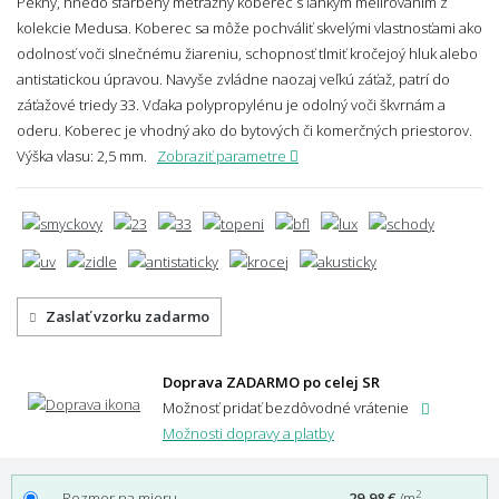
Pekný, hnedo sfarbený metrážny koberec s ľahkým melírovaním z
kolekcie Medusa. Koberec sa môže pochváliť skvelými vlastnosťami ako
odolnosť voči slnečnému žiareniu, schopnosť tlmiť kročejoý hluk alebo
antistatickou úpravou. Navyše zvládne naozaj veľkú záťaž, patrí do
záťažové triedy 33. Vďaka polypropylénu je odolný voči škvrnám a
oderu. Koberec je vhodný ako do bytových či komerčných priestorov.
Výška vlasu: 2,5 mm.
Zobraziť parametre
Zaslať vzorku zadarmo
Doprava ZADARMO po celej SR
Možnosť pridať bezdôvodné vrátenie
Možnosti dopravy a platby
2
Rozmer na mieru
29,98 €
/m