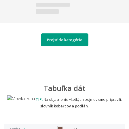
Prejsť do kategórie
Tabuľka dát
TIP:
Na objasnenie všetkých pojmov sme pripravili:
slovník kobercov a podláh
.
Farba