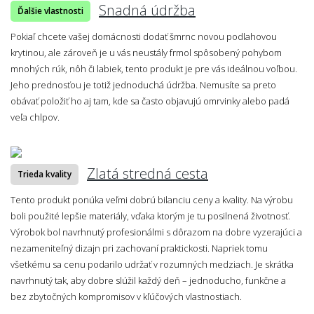
Snadná údržba
Ďalšie vlastnosti
Pokiaľ chcete vašej domácnosti dodať šmrnc novou podlahovou
krytinou, ale zároveň je u vás neustály frmol spôsobený pohybom
mnohých rúk, nôh či labiek, tento produkt je pre vás ideálnou voľbou.
Jeho prednosťou je totiž jednoduchá údržba. Nemusíte sa preto
obávať položiť ho aj tam, kde sa často objavujú omrvinky alebo padá
veľa chlpov.
Zlatá stredná cesta
Trieda kvality
Tento produkt ponúka veľmi dobrú bilanciu ceny a kvality. Na výrobu
boli použité lepšie materiály, vďaka ktorým je tu posilnená životnosť.
Výrobok bol navrhnutý profesionálmi s dôrazom na dobre vyzerajúci a
nezameniteľný dizajn pri zachovaní praktickosti. Napriek tomu
všetkému sa cenu podarilo udržať v rozumných medziach. Je skrátka
navrhnutý tak, aby dobre slúžil každý deň – jednoducho, funkčne a
bez zbytočných kompromisov v kľúčových vlastnostiach.