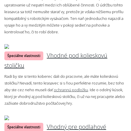
upratovanie už nepatrí medzi ich obľúbené činnosti. O údržbu tohto
krasavca sa totiž nemusíte starať vy, pretože je vďaka nižšiemu profilu
kompatibilný s robotickým vysávačom. Ten naň jednoducho najazdí a
vysaje ho a vy medzitým môžete v pokoji sedieť na pohovke a
kontrolovať ho, či to robí dobre.
Vhodné pod kolieskovú
Špeciálne vlastnosti
stoličku
Radi by ste si tento koberec dali do pracovne, ale máte kolieskovú
stoličku? Nevadí, tento krasavec si s ňou perfektne rozumie, bez toho
aby ste cez neho museli dať
ochrannú podložku
. Ide o odolný kúsok,
ktorý je vhodný aj pod kolieskovú stoličku, či už na nej pracujete alebo
zažívate dobrodružstvo počítačovej hry.
Vhodný pre podlahové
Špeciálne vlastnosti