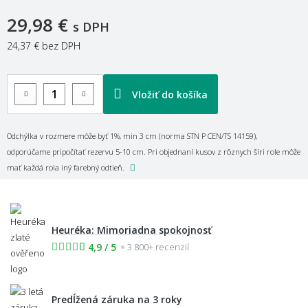
29,98 €
s DPH
24,37 €
bez DPH
Vložiť do košíka
Odchýlka v rozmere môže byť 1%, min 3 cm (norma STN P CEN/TS 14159),
odporúčame pripočítať rezervu 5-10 cm. Pri objednaní kusov z rôznych šíri role môže
mať každá rola iný farebný odtieň.
Heuréka: Mimoriadna spokojnosť
4,9 / 5
3 800+ recenzií
Predĺžená záruka na 3 roky