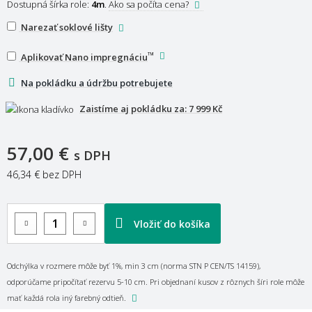
Dostupná šírka role:
4m
.
Ako sa počíta cena?
Narezať soklové lišty
™
Aplikovať Nano impregnáciu
Na pokládku a údržbu potrebujete
Zaistíme aj pokládku za:
7 999 Kč
57,00 €
s DPH
46,34 €
bez DPH
Vložiť do košíka
Odchýlka v rozmere môže byť 1%, min 3 cm (norma STN P CEN/TS 14159),
odporúčame pripočítať rezervu 5-10 cm. Pri objednaní kusov z rôznych šíri role môže
mať každá rola iný farebný odtieň.