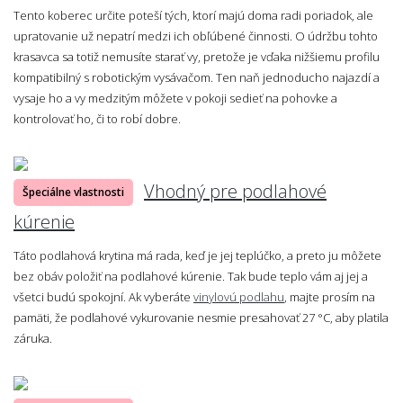
Tento koberec určite poteší tých, ktorí majú doma radi poriadok, ale
upratovanie už nepatrí medzi ich obľúbené činnosti. O údržbu tohto
krasavca sa totiž nemusíte starať vy, pretože je vďaka nižšiemu profilu
kompatibilný s robotickým vysávačom. Ten naň jednoducho najazdí a
vysaje ho a vy medzitým môžete v pokoji sedieť na pohovke a
kontrolovať ho, či to robí dobre.
Vhodný pre podlahové
Špeciálne vlastnosti
kúrenie
Táto podlahová krytina má rada, keď je jej teplúčko, a preto ju môžete
bez obáv položiť na podlahové kúrenie. Tak bude teplo vám aj jej a
všetci budú spokojní. Ak vyberáte
vinylovú podlahu
, majte prosím na
pamäti, že podlahové vykurovanie nesmie presahovať 27 °C, aby platila
záruka.