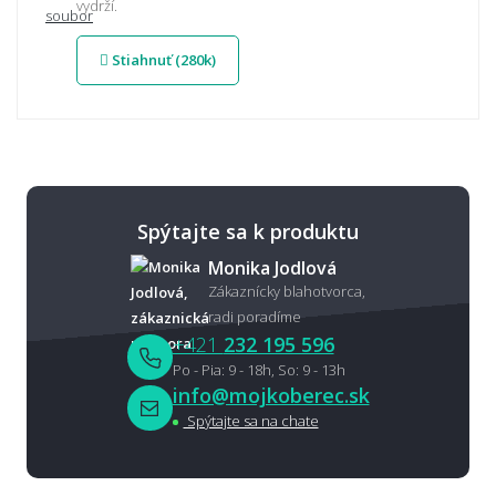
vydrží.
Stiahnuť (280k)
Spýtajte sa k produktu
Monika Jodlová
Zákaznícky blahotvorca,
radi poradíme
+421
232 195 596
Po - Pia: 9 - 18h, So: 9 - 13h
info@mojkoberec.sk
Spýtajte sa na chate