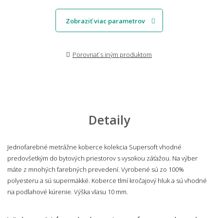
Zobraziť viac parametrov
Porovnať s iným produktom
Detaily
Jednofarebné metrážne koberce kolekcia Supersoft vhodné
predovšetkým do bytových priestorov s vysokou záťažou. Na výber
máte z mnohých farebných prevedení. Vyrobené sú zo 100%
polyesteru a sú supermäkké. Koberce tlmí kročajový hluk a sú vhodné
na podlahové kúrenie. Výška vlasu 10 mm.