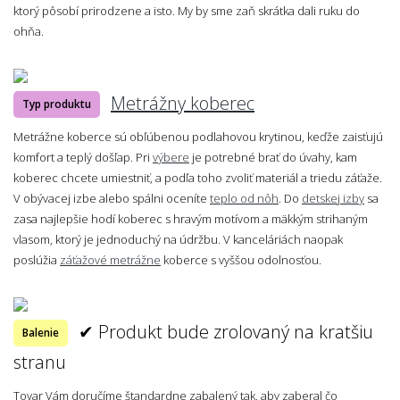
ktorý pôsobí prirodzene a isto. My by sme zaň skrátka dali ruku do
ohňa.
Metrážny koberec
Typ produktu
Metrážne koberce sú obľúbenou podlahovou krytinou, keďže zaisťujú
komfort a teplý došľap. Pri
výbere
je potrebné brať do úvahy, kam
koberec chcete umiestniť, a podľa toho zvoliť materiál a triedu záťaže.
V obývacej izbe alebo spálni oceníte
teplo od nôh
. Do
detskej izby
sa
zasa najlepšie hodí koberec s hravým motívom a mäkkým strihaným
vlasom, ktorý je jednoduchý na údržbu. V kanceláriách naopak
poslúžia
záťažové metrážne
koberce s vyššou odolnosťou.
✔ Produkt bude zrolovaný na kratšiu
Balenie
stranu
Tovar Vám doručíme štandardne zabalený tak, aby zaberal čo