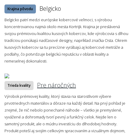
Belgicko
Krajina pôvodu
Belgicko patrí medzi európske kobercové veľmoci, s výrobou
koncentrovanou najmä okolo mesta Kortrijk. Krajina je preslávená
svojou prémiovou kvalitou kusových kobercov, kde výrobcovia s dlhou
tradíciou ponúkajú nadčasové designy, napríklad značka Osta. Okrem
kusových kobercov sa tu precízne vyrábajú aj kobercové metráže a
podlahy, čo potvrdzuje belgickú reputáciu v oblasti kvality a
remeselnej dokonalosti.
Pre náročných
Trieda kvality
Výrobok prémiovej kvality, ktorý stavia na starostlivom výbere
prvotriednych materiálov a dôraze na každý detail. Na prvý pohľad je
zrejmé, že nič nebolo ponechané náhode – všetko je premyslené,
vyvážené a dohromady tvorí pevný a funkčný celok. Nejde len o
samotný produkt, ale o múdru investíciu do dlhodobej hodnoty.
Produkt poteší aj svojím celkovým spracovaním a vizuálnym dojmom,