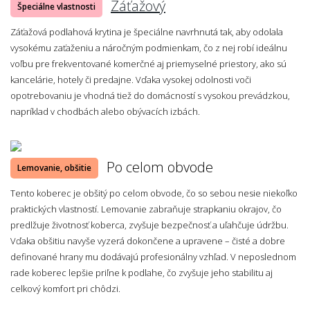
Záťažový
Špeciálne vlastnosti
Záťažová podlahová krytina je špeciálne navrhnutá tak, aby odolala
vysokému zaťaženiu a náročným podmienkam, čo z nej robí ideálnu
voľbu pre frekventované komerčné aj priemyselné priestory, ako sú
kancelárie, hotely či predajne. Vďaka vysokej odolnosti voči
opotrebovaniu je vhodná tiež do domácností s vysokou prevádzkou,
napríklad v chodbách alebo obývacích izbách.
Po celom obvode
Lemovanie, obšitie
Tento koberec je obšitý po celom obvode, čo so sebou nesie niekoľko
praktických vlastností. Lemovanie zabraňuje strapkaniu okrajov, čo
predlžuje životnosť koberca, zvyšuje bezpečnosť a uľahčuje údržbu.
Vďaka obšitiu navyše vyzerá dokončene a upravene – čisté a dobre
definované hrany mu dodávajú profesionálny vzhľad. V neposlednom
rade koberec lepšie priľne k podlahe, čo zvyšuje jeho stabilitu aj
celkový komfort pri chôdzi.