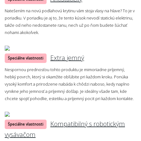
Natešením na novú podlahovú krytinu vám stoja vlasy na hlave? To je v
poriadku. V poriadku je aj to, že tento kúsok nevodí statickú elektrinu,
takže od neho nedostanete ranu, nech už po ňom budete šúchať
nohami akokoľvek.
Extra jemný
Špeciálne vlastnosti
Nespornou prednosťou tohto produktu je mimoriadne príjemný,
hebký povrch, ktorý si okamžite obľúbite pri každom kroku. Ponúka
vysoký komfort a prirodzene nabáda k chôdzi naboso, kedy naplno
vynikne jeho jemnosť a príjemný došľap. Je ideálny všade tam, kde
chcete spojiť pohodlie, estetiku a príjemný pocit pri každom kontakte.
Kompatibilný s robotickým
Špeciálne vlastnosti
vysávačom