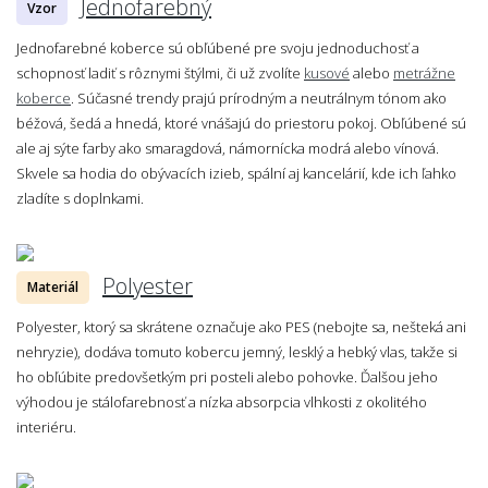
Jednofarebný
Vzor
Jednofarebné koberce sú obľúbené pre svoju jednoduchosť a
schopnosť ladiť s rôznymi štýlmi, či už zvolíte
kusové
alebo
metrážne
koberce
. Súčasné trendy prajú prírodným a neutrálnym tónom ako
béžová, šedá a hnedá, ktoré vnášajú do priestoru pokoj. Obľúbené sú
ale aj sýte farby ako smaragdová, námornícka modrá alebo vínová.
Skvele sa hodia do obývacích izieb, spální aj kancelárií, kde ich ľahko
zladíte s doplnkami.
Polyester
Materiál
Polyester, ktorý sa skrátene označuje ako PES (nebojte sa, nešteká ani
nehryzie), dodáva tomuto kobercu jemný, lesklý a hebký vlas, takže si
ho obľúbite predovšetkým pri posteli alebo pohovke. Ďalšou jeho
výhodou je stálofarebnosť a nízka absorpcia vlhkosti z okolitého
interiéru.