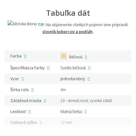
Tabuľka dát
TIP:
Na objasnenie všetkých pojmov sme pripravili:
slovník kobercov a podláh
.
Farba
Béžová
Špecifikácia farby
Svetlo béžová
Vzor
Jednofarebný
Šírka role
4m
Záťažová trieda
23 - domácnosť, vysoká záťaž
Lesklosť
Matná farba
Celková výška
12 mm