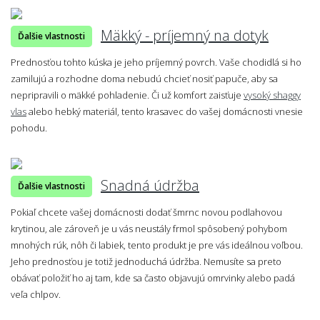
Mäkký - príjemný na dotyk
Ďalšie vlastnosti
Prednosťou tohto kúska je jeho príjemný povrch. Vaše chodidlá si ho
zamilujú a rozhodne doma nebudú chcieť nosiť papuče, aby sa
nepripravili o mäkké pohladenie. Či už komfort zaisťuje
vysoký shaggy
vlas
alebo hebký materiál, tento krasavec do vašej domácnosti vnesie
pohodu.
Snadná údržba
Ďalšie vlastnosti
Pokiaľ chcete vašej domácnosti dodať šmrnc novou podlahovou
krytinou, ale zároveň je u vás neustály frmol spôsobený pohybom
mnohých rúk, nôh či labiek, tento produkt je pre vás ideálnou voľbou.
Jeho prednosťou je totiž jednoduchá údržba. Nemusíte sa preto
obávať položiť ho aj tam, kde sa často objavujú omrvinky alebo padá
veľa chlpov.