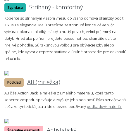
Strihaný - komfortný
Typ vlasu
Koberce so strihaným vlasom vnesú do vášho domova okamžitý pocit
luxusu a elegancie. Majú precízne zastrihnuté konce vlákien, čo
vytvára dokonale hladký, mäkký a hustý povrch, veľmi príjemný na
dotyk. Hneď ako po ňom prejdete bosou nohou, okamžite ucítite
hrejivé pohodlie. Sú tak snovou voľbou pre obývacie izby alebo
spálne, kde vytvoria reprezentatívne a útulné prostredie pre dokonalú
relaxáciu.
AB (mriežka)
Podklad
AB čiže Action Back je mriežka z umelého materiálu, ktorá tento
koberec zospodu spevňuje a zvyšuje jeho odolnosť. Býva označovaná
tiež ako syntetická juta a ide o bežne používaný
podkladový materiál
.
Antistatický
Špeciálne vlastnosti