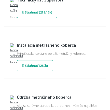
Stiahnuť (219.17k)
Inštalácia metrážneho koberca
Príručka ako správne položiť metrážny koberec.
Stiahnuť (280k)
Údržba metrážneho koberca
Ako sa správne starať o koberec, nech vám čo najdlhšie