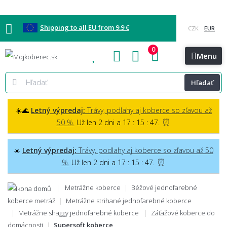
Shipping to all EU from 9.9 €
0
Blog
Vzorkovňa
Bratislava
Kontakt
Menu
Hľadať
☀️🌊
Letný výpredaj:
Trávy, podlahy aj koberce so zľavou až
⏰
50 %.
Už len 2 dni a 17 : 15 : 46.
☀️
Letný výpredaj:
Trávy, podlahy aj koberce so zľavou až 50
⏰
%.
Už len 2 dni a 17 : 15 : 46.
Metrážne koberce
Béžové jednofarebné
koberce metráž
Metrážne strihané jednofarebné koberce
Metrážne shaggy jednofarebné koberce
Záťažové koberce do
domácnosti
Supersoft koberce