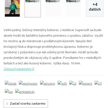
+
4
ďalších
Veľmi pekný, béžový metrážny koberec z kolekcie Supersoft sa bude
skvele hodiť do každého bytového priestoru s vysokou záťažou. Využiť
ho možno aj do miestnosti s podlahovým kúrením. Navyše tlmí
kročajový hluk a disponuje protišmykovou úpravou. Koberec je
vyrobený z polyesteru a je tak
odolný proti škvrnám. Hodiť sa bude
predovšetkým do obývacej izby či spálne.
Ponúkame ho v niekoľkých
farbách a tiež ako kusový koberec.
Výška vlasu: 10 mm.
Zobraziť parametre
Zaslať vzorku zadarmo