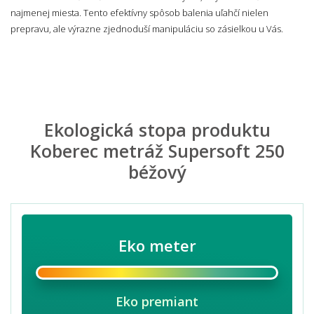
najmenej miesta. Tento efektívny spôsob balenia uľahčí nielen
prepravu, ale výrazne zjednoduší manipuláciu so zásielkou u Vás.
Ekologická stopa produktu
Koberec metráž Supersoft 250
béžový
Eko meter
Eko premiant