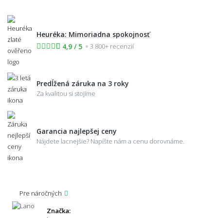
Heuréka: Mimoriadna spokojnosť
4,9 / 5
3 800+ recenzií
Predĺžená záruka na 3 roky
Za kvalitou si stojíme
Garancia najlepšej ceny
Nájdete lacnejšie? Napíšte nám a cenu dorovnáme.
Pre náročných
Značka: