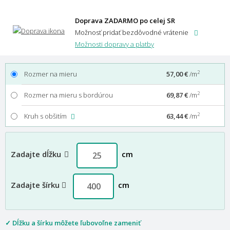
Doprava ZADARMO po celej SR
Možnosť pridať bezdôvodné vrátenie
Možnosti dopravy a platby
2
Rozmer na mieru
57,00 €
/m
2
Rozmer na mieru s bordúrou
69,87 €
/m
2
Kruh s obšitím
63,44 €
/m
Zadajte dĺžku
cm
Zadajte šírku
cm
✓ Dĺžku a šírku môžete ľubovoľne zameniť