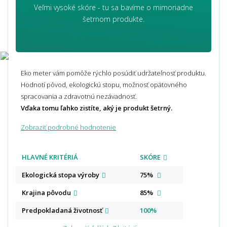
Veľmi vysoké skóre - tu sa bavíme o mimoriadne
šetrnom produkte.
Eko meter vám pomôže rýchlo posúdiť udržateľnosť produktu.
Hodnotí pôvod, ekologickú stopu, možnosť opätovného
spracovania a zdravotnú nezávadnosť.
Vďaka tomu ľahko zistíte, aký je produkt šetrný.
Zobraziť podrobné hodnotenie
HLAVNÉ KRITÉRIÁ
SKÓRE
Ekologická stopa
výroby
75%
Krajina
pôvodu
85%
Predpokladaná
životnosť
100%