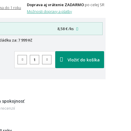
Doprava aj vrátenie ZADARMO
po celej SR
Možnosti dopravy a platby
8,58 €
/ks
kládku za:
7 999 Kč
Vložiť do košíka
 spokojnosť
 recenzií
3 roky