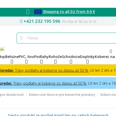
Shipping to all EU from 9.9 €
+421 232 195 596
Po–Pia: 8–18, So: 9–13
eta
ávy
Behúne
PVC, lino
Podlahy
Rohože
Schodnice
Doplnky
Koberec na
ýpredaj:
Trávy, podlahy aj koberce so zľavou až 50 %.
Už len 2 dni a 16
predaj:
Trávy, podlahy aj koberce so zľavou až 50 %.
Už len 2 dni a 16 
 pre domácnosť
Kobercové štvorce pre komerčné priestory
Kobercové
Tento produkt je možné kúpiť len po celých baleniach