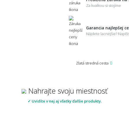
Za kvalitou si stojíme
Garancia najlepšej c
Nájdete lacnejšie? Napí
Zlatá stredná cesta
Nahrajte svoju miestnosť
✓ Uvidíte v nej aj všetky ďalšie produkty.