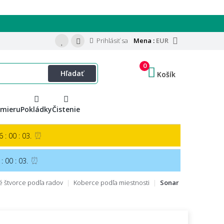
Prihlásiť sa
Mena :
EUR
0
Hľadať
Košík
 mieru
Pokládky
Čistenie
⏰
 : 00 : 02.
⏰
: 00 : 02.
 štvorce podľa radov
Koberce podľa miestnosti
Sonar