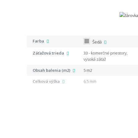
Farba
Šedá
Záťažová trieda
33 - komerčné priestory,
vysoká záťaž
Obsah balenia (m2)
5 m2
Celková výška
6,5 mm