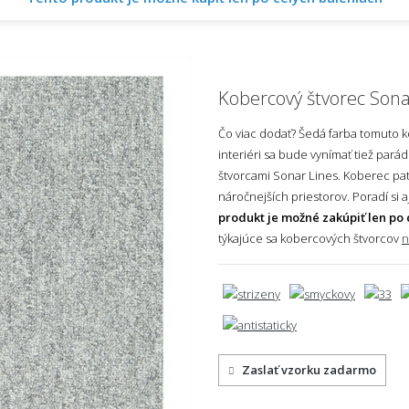
Kobercový štvorec Sona
Čo viac dodať? Šedá farba tomuto 
interiéri sa bude vynímať tiež par
štvorcami Sonar Lines. Koberec patr
náročnejších priestorov. Poradí si 
produkt je možné zakúpiť len po 
týkajúce sa kobercových štvorcov
n
Zaslať vzorku zadarmo