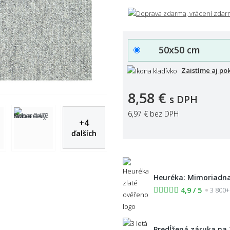
50x50 cm
Zaistíme aj po
8,58 €
s DPH
6,97 €
bez DPH
+
4
ďalších
Heuréka: Mimoriadna
4,9 / 5
3 800+
Predĺžená záruka na 