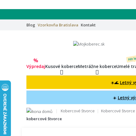
Blog
Vzorkovňa
Bratislava
Kontakt
Hit l
%
Výpredaj
Kusové koberce
Metrážne koberce
Umelé tr
☀️🌊
Letný v
☀️
Letný vý
Kobercové štvorce
Kobercové štvorce
kobercové štvorce