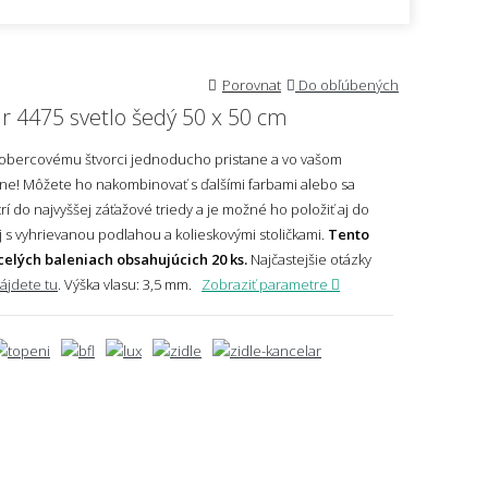
Porovnat
Do obľúbených
r 4475 svetlo šedý 50 x 50 cm
kobercovému štvorci jednoducho pristane a vo vašom
ádne! Môžete ho nakombinovať s ďalšími farbami alebo sa
í do najvyššej záťažové triedy a je možné ho položiť aj do
aj s vyhrievanou podlahou a kolieskovými stoličkami.
Tento
celých baleniach obsahujúcich 20 ks.
Najčastejšie otázky
ájdete tu
.
Výška vlasu: 3,5 mm.
Zobraziť parametre