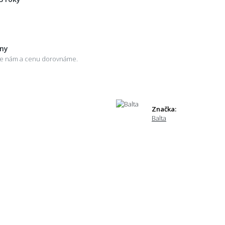
eny
šte nám a cenu dorovnáme.
Značka:
Balta