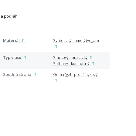
 a podláh
.
Materiál
Syntetický - umelý (vegán)
Využí
Typ vlasu
Slučkový - praktický
Strihaný - komfortný
Spodná strana
Guma (gél - protišmykový)