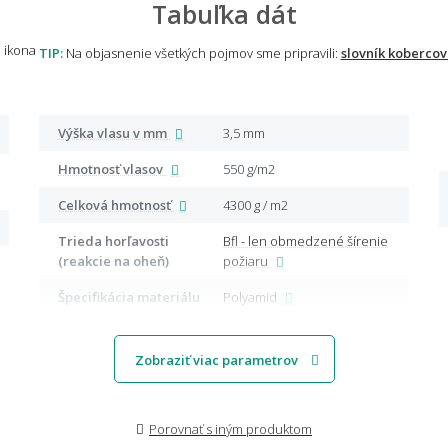
Tabuľka dát
TIP:
Na objasnenie všetkých pojmov sme pripravili:
slovník kobercov
Výška vlasu v mm
3,5 mm
Hmotnosť vlasov
550 g/m2
Celková hmotnosť
4300 g / m2
Trieda horľavosti
Bfl - len obmedzené šírenie
(reakcie na oheň)
požiaru
Špecifikácia materiálu
Polyamid
Zobraziť viac parametrov
Porovnať s iným produktom