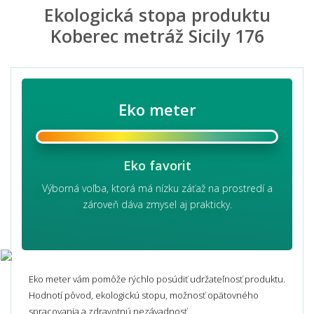
Ekologická stopa produktu
Koberec metráž Sicily 176
Eko meter
Eko favorit
Výborná voľba, ktorá má nízku záťaž na prostredí a
zároveň dáva zmysel aj prakticky.
Eko meter vám pomôže rýchlo posúdiť udržateľnosť produktu.
Hodnotí pôvod, ekologickú stopu, možnosť opätovného
spracovania a zdravotnú nezávadnosť.