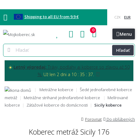
Shipping to all EU from 9.9 €
0
Blog
Vzorkovňa
Bratislava
Kontakt
Menu
Hľadať
☀️
Letný výpredaj:
Trávy, podlahy aj koberce so zľavou až 50
⏰
%.
Už len 2 dni a 10 : 35 : 36.
Metrážne koberce
Šedé jednofarebné koberce
metráž
Metrážne strihané jednofarebné koberce
Melírované
koberce
Záťažové koberce do domácnosti
Sicily koberce
Porovnat
Do obľúbených
Koberec metráž Sicily 176