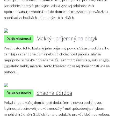
kancelárie, hotely či predajne. Vďaka vysokej odolnosti voči
opotrebovaniu je vhodná tiež do domácností s vysokou prevádzkou,
napríklad v chodbách alebo obývacích izbách.
Mäkký - príjemný na dotyk
Ďalšie vlastnosti
Prednosťou tohto kúska je jeho príjemný povrch. Vaše chodidlá si ho
zamilujú a rozhodne doma nebudú chcieť nosiť papuče, aby sa
nepripravili o mäkké pohladenie. Či už komfort zaisťuje
vysoký shaggy
vlas
alebo hebký materiál, tento krasavec do vašej domácnosti vnesie
pohodu.
Snadná údržba
Ďalšie vlastnosti
Pokiaľ chcete vašej domácnosti dodať šmrnc novou podlahovou
krytinou, ale zároveň je u vás neustály frmol spôsobený pohybom
mnohých rúk, nôh či labiek, tento produkt je pre vás ideálnou voľbou.