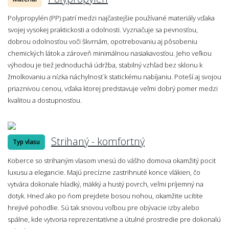
Polypropylén (PP) patrí medzi najčastejšie používané materiály vďaka
svojej vysokej praktickosti a odolnosti. Vyznačuje sa pevnosťou,
dobrou odolnosťou voči škvrnám, opotrebovaniu aj pôsobeniu
chemických látok a zároveň minimálnou nasiakavosťou. Jeho veľkou
výhodou je tiež jednoduchá údržba, stabilný vzhľad bez sklonu k
žmolkovaniu a nízka náchylnosť k statickému nabíjaniu. Poteší aj svojou
priaznivou cenou, vďaka ktorej predstavuje veľmi dobrý pomer medzi
kvalitou a dostupnosťou.
Strihaný - komfortný
Typ vlasu
Koberce so strihaným vlasom vnesú do vášho domova okamžitý pocit
luxusu a elegancie. Majú precízne zastrihnuté konce vlákien, čo
vytvára dokonale hladký, mäkký a hustý povrch, veľmi príjemný na
dotyk. Hneď ako po ňom prejdete bosou nohou, okamžite ucítite
hrejivé pohodlie. Sú tak snovou voľbou pre obývacie izby alebo
spálne, kde vytvoria reprezentatívne a útulné prostredie pre dokonalú