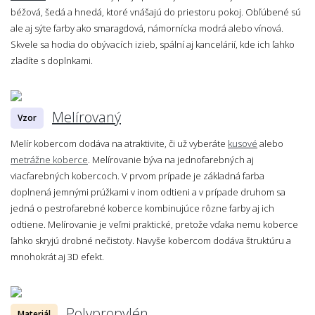
béžová, šedá a hnedá, ktoré vnášajú do priestoru pokoj. Obľúbené sú
ale aj sýte farby ako smaragdová, námornícka modrá alebo vínová.
Skvele sa hodia do obývacích izieb, spální aj kancelárií, kde ich ľahko
zladíte s doplnkami.
Melírovaný
Vzor
Melír kobercom dodáva na atraktivite, či už vyberáte
kusové
alebo
metrážne koberce
. Melírovanie býva na jednofarebných aj
viacfarebných kobercoch. V prvom prípade je základná farba
doplnená jemnými prúžkami v inom odtieni a v prípade druhom sa
jedná o pestrofarebné koberce kombinujúce rôzne farby aj ich
odtiene. Melírovanie je veľmi praktické, pretože vďaka nemu koberce
ľahko skryjú drobné nečistoty. Navyše kobercom dodáva štruktúru a
mnohokrát aj 3D efekt.
Polypropylén
Materiál