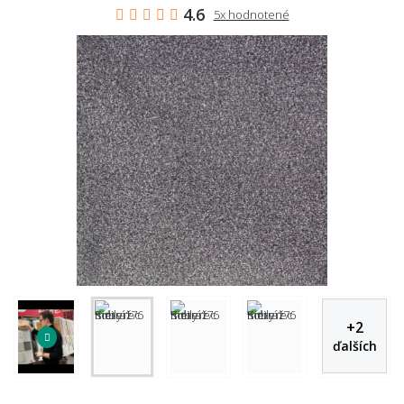
4.6
5x hodnotené
+
2
ďalších