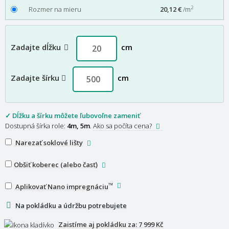
2
Rozmer na mieru
20,12 €
/m
Zadajte dĺžku
cm
Zadajte šírku
cm
✓ Dĺžku a šírku môžete ľubovoľne zameniť
Dostupná šírka role:
4m, 5m
.
Ako sa počíta cena?
Narezať soklové lišty
Obšiť koberec (alebo časť)
™
Aplikovať Nano impregnáciu
Na pokládku a údržbu potrebujete
Zaistíme aj pokládku za:
7 999 Kč