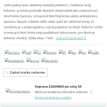
Veľmi pekný šedo sfarbený metrážny koberec z kolekcie Sicily.
Koberec sa môže pochváliť skvelými vlastnosťami ako odolnosť voči
slnečnému žiareniu, schopnosť tlmiť hluk kroku alebo antistatickou
úpravou. Navyše zvládne veľkú záťaž, patrí do záťažové triedy 23.
Vyrobený je z polypropylénu, a je tá príjemný na dotyk. Koberec určite
ocenia aj tí, ktorí doma majú podlahové vykurovanie, pre ktoré je
koberec vhodný.
Výška vlasu: 7 mm.
Zobraziť parametre
Zaslať vzorku zadarmo
Doprava ZADARMO po celej SR
Možnosť pridať bezdôvodné vrátenie
Možnosti dopravy a platby