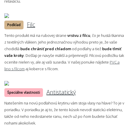
relaxáciu.
Filc
Podklad
Tento produkt má na rubovej strane
vrstvu z filcu
, čo je hustá tkanina
z textilných vlákien. Jeho jednoznačnou výhodou preto je, že vaše
chodidlá
bude chrániť pred chladom
od podlahy a tiež
bude tlmiť
vaše kroky
. Došľap je navyše mäkší a príjemnejší. Filcovú podložku tak
oceníte nielen vy, ale aj vaši susedia. V našej ponuke nájdete
PVC a
lino s filcom
aj koberce s filcom.
Antistatický
Špeciálne vlastnosti
Natešením na novú podlahovú krytinu vám stoja vlasy na hlave? To je v
poriadku. V poriadku je aj to, že tento kúsok nevodí statickú elektrinu,
takže od neho nedostanete ranu, nech už po ňom budete šúchať
nohami akokoľvek.