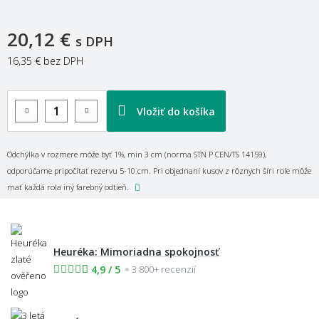
20,12 €
s DPH
16,35 €
bez DPH
Vložiť do košíka
Odchýlka v rozmere môže byť 1%, min 3 cm (norma STN P CEN/TS 14159),
odporúčame pripočítať rezervu 5-10 cm. Pri objednaní kusov z rôznych šíri role môže
mať každá rola iný farebný odtieň.
Heuréka: Mimoriadna spokojnosť
4,9 / 5
3 800+ recenzií