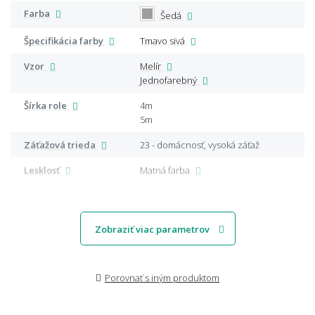
Farba
Šedá
Špecifikácia farby
Tmavo sivá
Vzor
Melír
Jednofarebný
Šírka role
4m
5m
Záťažová trieda
23 - domácnosť, vysoká záťaž
Lesklosť
Matná farba
Zobraziť viac parametrov
Porovnať s iným produktom