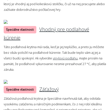
ktorý je vhodný aj pod kolieskovú stoličku, či už na nej pracujete alebo
zažívate dobrodružstvo počítačovej hry.
Vhodný pre podlahové
Špeciálne vlastnosti
kúrenie
Táto podlahová krytina má rada, keď je jej teplúčko, a preto ju môžete
bez obáv položiť na podlahové kúrenie. Tak bude teplo vám aj jej a
všetci budú spokojní. Ak vyberáte
vinylovú podlahu
, majte prosím na
pamäti, že podlahové vykurovanie nesmie presahovať 27 °C, aby platila
záruka.
Záťažový
Špeciálne vlastnosti
Záťažová podlahová krytina je špeciálne navrhnutá tak, aby odolala
vysokému zaťaženiu a náročným podmienkam, čo z nej robí ideálnu
voľbu pre frekventované komerčné aj priemyselné priestory, ako sú