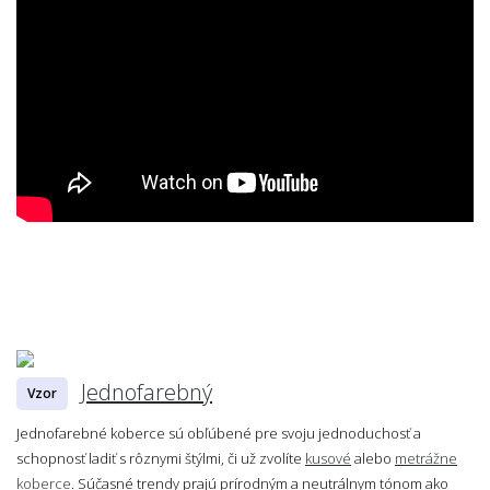
Jednofarebný
Vzor
Jednofarebné koberce sú obľúbené pre svoju jednoduchosť a
schopnosť ladiť s rôznymi štýlmi, či už zvolíte
kusové
alebo
metrážne
koberce
. Súčasné trendy prajú prírodným a neutrálnym tónom ako