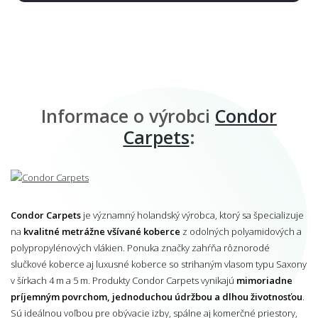
Informace o výrobci
Condor
Carpets
:
Condor Carpets
je významný holandský výrobca, ktorý sa špecializuje
na
kvalitné metrážne všívané koberce
z odolných polyamidových a
polypropylénových vlákien. Ponuka značky zahŕňa rôznorodé
slučkové koberce aj luxusné koberce so strihaným vlasom typu Saxony
v šírkach 4 m a 5 m. Produkty Condor Carpets vynikajú
mimoriadne
príjemným povrchom, jednoduchou údržbou a dlhou životnosťou
.
Sú ideálnou voľbou pre obývacie izby, spálne aj komerčné priestory,