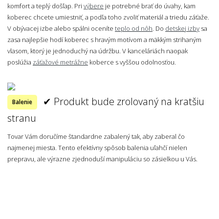
komfort a teplý došľap. Pri
výbere
je potrebné brať do úvahy, kam
koberec chcete umiestniť, a podľa toho zvoliť materiál a triedu záťaže.
V obývacej izbe alebo spálni oceníte
teplo od nôh
. Do
detskej izby
sa
zasa najlepšie hodí koberec s hravým motívom a mäkkým strihaným
vlasom, ktorý je jednoduchý na údržbu. V kanceláriách naopak
poslúžia
záťažové metrážne
koberce s vyššou odolnosťou.
✔ Produkt bude zrolovaný na kratšiu
Balenie
stranu
Tovar Vám doručíme štandardne zabalený tak, aby zaberal čo
najmenej miesta. Tento efektívny spôsob balenia uľahčí nielen
prepravu, ale výrazne zjednoduší manipuláciu so zásielkou u Vás.