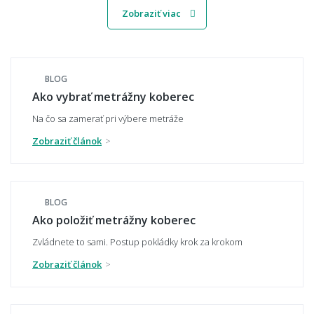
Zobraziť viac
Viete mi miestnosť namodelovať aj do iného
štýlu interiéru?
BLOG
Ako vybrať metrážny koberec
🧵 Materiál a kvalita
Na čo sa zamerať pri výbere metráže
Zobraziť článok
Aký materiál metrážneho koberca vybrať -
polypropylén, polyamid, alebo polyester?
BLOG
Ako položiť metrážny koberec
Čo znamená záťažová trieda u metrážneho
koberca?
Zvládnete to sami. Postup pokládky krok za krokom
Zobraziť článok
Ako spoznám kvalitný metrážny koberec?