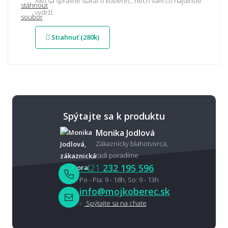
Ako sa správne starať o koberec, nech vám čo najdlhšie
vydrží.
Stiahnuť (280k)
Spýtajte sa k produktu
Monika Jodlová
Zákaznícky blahotvorca,
radi poradíme
+421
232 195 596
Po - Pia: 9 - 18h, So: 9 - 13h
info@mojkoberec.sk
Spýtajte sa na chate