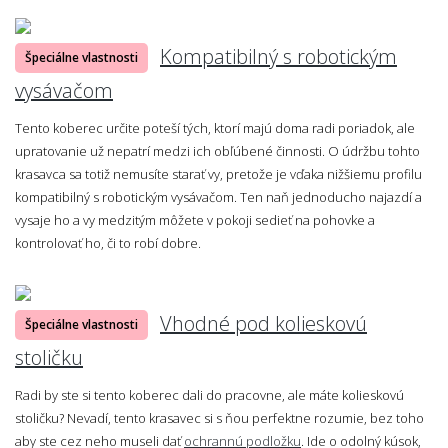
Kompatibilný s robotickým
Špeciálne vlastnosti
vysávačom
Tento koberec určite poteší tých, ktorí majú doma radi poriadok, ale
upratovanie už nepatrí medzi ich obľúbené činnosti. O údržbu tohto
krasavca sa totiž nemusíte starať vy, pretože je vďaka nižšiemu profilu
kompatibilný s robotickým vysávačom. Ten naň jednoducho najazdí a
vysaje ho a vy medzitým môžete v pokoji sedieť na pohovke a
kontrolovať ho, či to robí dobre.
Vhodné pod kolieskovú
Špeciálne vlastnosti
stoličku
Radi by ste si tento koberec dali do pracovne, ale máte kolieskovú
stoličku? Nevadí, tento krasavec si s ňou perfektne rozumie, bez toho
aby ste cez neho museli dať
ochrannú podložku
. Ide o odolný kúsok,