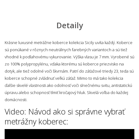
Detaily
Krásne luxusné metrážne koberce kolekcia Sicily uvíta každý. Koberce
sú ponúkané v rôznych neutrálnych farebných variantoch a sú tiež
vhodné k podlahovému vykurovanie. Výška vlasu je 7 mm. Vyrobené sú
zo 100% polypropylénu, vďaka ktorému sú koberce priezvisko na
dotyk, ale tiež odolné voči škvrnám. Patrí do záťažové triedy 23, teda sú
koberce schopné zvládnuť veľkú záťaž. Mimo to má tako kolekcia
ďalšie skvelé vlastnosti ako odolnosť voči slnečnému svitu, antistatickú
úpravu alebo schopnosť tlmiť kročajový hluk. Skvelá voľba do každej
domácnosti.
Video: Návod ako si správne vybrať
metrážny koberec: