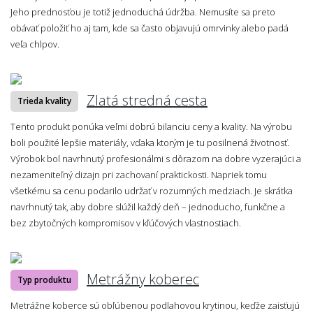
Jeho prednosťou je totiž jednoduchá údržba. Nemusíte sa preto
obávať položiť ho aj tam, kde sa často objavujú omrvinky alebo padá
veľa chlpov.
Zlatá stredná cesta
Trieda kvality
Tento produkt ponúka veľmi dobrú bilanciu ceny a kvality. Na výrobu
boli použité lepšie materiály, vďaka ktorým je tu posilnená životnosť.
Výrobok bol navrhnutý profesionálmi s dôrazom na dobre vyzerajúci a
nezameniteľný dizajn pri zachovaní praktickosti. Napriek tomu
všetkému sa cenu podarilo udržať v rozumných medziach. Je skrátka
navrhnutý tak, aby dobre slúžil každý deň – jednoducho, funkčne a
bez zbytočných kompromisov v kľúčových vlastnostiach.
Metrážny koberec
Typ produktu
Metrážne koberce sú obľúbenou podlahovou krytinou, keďže zaisťujú