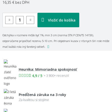
16,35 €
bez DPH
Vložiť do košíka
Odchýlka v rozmere môže byť 1%, min 3 cm (norma STN P CEN/TS 14159),
odporúčame pripočítať rezervu 5-10 cm. Pri objednaní kusov z rôznych šíri role môže
mať každá rola iný farebný odtieň.
Heuréka: Mimoriadna spokojnosť
4,9 / 5
3 800+ recenzií
Predĺžená záruka na 3 roky
Za kvalitou si stojíme