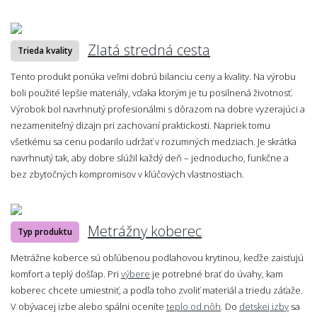
Zlatá stredná cesta
Trieda kvality
Tento produkt ponúka veľmi dobrú bilanciu ceny a kvality. Na výrobu
boli použité lepšie materiály, vďaka ktorým je tu posilnená životnosť.
Výrobok bol navrhnutý profesionálmi s dôrazom na dobre vyzerajúci a
nezameniteľný dizajn pri zachovaní praktickosti. Napriek tomu
všetkému sa cenu podarilo udržať v rozumných medziach. Je skrátka
navrhnutý tak, aby dobre slúžil každý deň – jednoducho, funkčne a
bez zbytočných kompromisov v kľúčových vlastnostiach.
Metrážny koberec
Typ produktu
Metrážne koberce sú obľúbenou podlahovou krytinou, keďže zaisťujú
komfort a teplý došľap. Pri
výbere
je potrebné brať do úvahy, kam
koberec chcete umiestniť, a podľa toho zvoliť materiál a triedu záťaže.
V obývacej izbe alebo spálni oceníte
teplo od nôh
. Do
detskej izby
sa