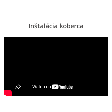
Zvládnem pokládku metrážneho koberca
svojpomocne?
Inštalácia koberca
Ako koberec položiť a ukotviť?
Aké náradie a lepidlo na pokládku
potrebujem?
Je potrebné nechať koberec pred pokládkou
aklimatizovať?