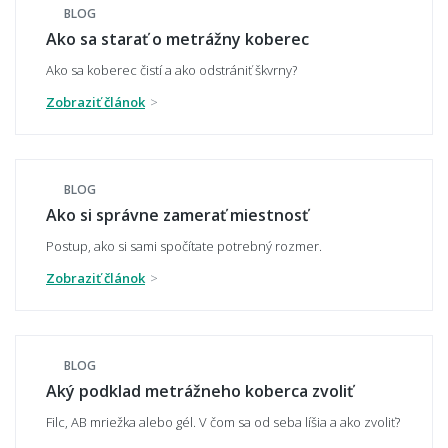
BLOG
Ako sa starať o metrážny koberec
Ako sa koberec čistí a ako odstrániť škvrny?
Aký typ vlasu je najvhodnejší - slučkový,
alebo strihaný?
Zobraziť článok
BLOG
Je metrážny koberec vhodný pre alergikov?
Ako si správne zamerať miestnosť
Postup, ako si sami spočítate potrebný rozmer.
Zobraziť článok
Môžem si nechať zaslať vopred vzorku
materiálu?
BLOG
Aký podklad metrážneho koberca zvoliť
Robia sa aj metráže z vlny?
Filc, AB mriežka alebo gél. V čom sa od seba líšia a ako zvoliť?