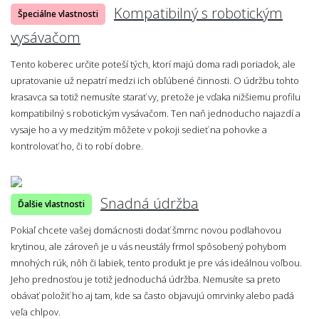
Kompatibilný s robotickým
Špeciálne vlastnosti
vysávačom
Tento koberec určite poteší tých, ktorí majú doma radi poriadok, ale
upratovanie už nepatrí medzi ich obľúbené činnosti. O údržbu tohto
krasavca sa totiž nemusíte starať vy, pretože je vďaka nižšiemu profilu
kompatibilný s robotickým vysávačom. Ten naň jednoducho najazdí a
vysaje ho a vy medzitým môžete v pokoji sedieť na pohovke a
kontrolovať ho, či to robí dobre.
Snadná údržba
Ďalšie vlastnosti
Pokiaľ chcete vašej domácnosti dodať šmrnc novou podlahovou
krytinou, ale zároveň je u vás neustály frmol spôsobený pohybom
mnohých rúk, nôh či labiek, tento produkt je pre vás ideálnou voľbou.
Jeho prednosťou je totiž jednoduchá údržba. Nemusíte sa preto
obávať položiť ho aj tam, kde sa často objavujú omrvinky alebo padá
veľa chlpov.