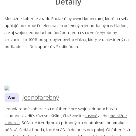
Detaily
Metrážne koberce z radu Paula sú bytovými kobercami, ktoré na seba
upútajú pozornosť nielen svojím príjemným jednoduchým vzhľadom,
ale aj svojou jednoduchou údržbou. Jedná sa o velúr vyrobený
zrezaním zo 100% polypropylénového vlákna, ktorý je umiestnený na
podklade filc. Dostupné sú v 5 odtieňoch.
Jednofarebný
Vzor
Jednofarebné koberce sú obľúbené pre svoju jednoduchosť a
schopnosť ladiť s rôznymi štýlmi, či už zvolíte
kusové
alebo
metrážne
koberce
. Súčasné trendy prajú prírodným a neutrálnym tónom ako
béžová, šedá a hnedá, ktoré vnášajú do priestoru pokoj. Obľúbené sú