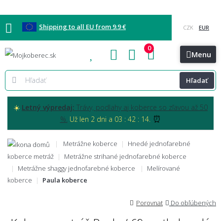
Shipping to all EU from 9.9 €
0
Blog
Vzorkovňa
Bratislava
Kontakt
Menu
Hľadať
☀️
Letný výpredaj:
Trávy, podlahy aj koberce so zľavou až 50
⏰
%.
Už len 2 dni a 03 : 42 : 13.
Metrážne koberce
Hnedé jednofarebné
koberce metráž
Metrážne strihané jednofarebné koberce
Metrážne shaggy jednofarebné koberce
Melírované
koberce
Paula koberce
Porovnat
Do obľúbených