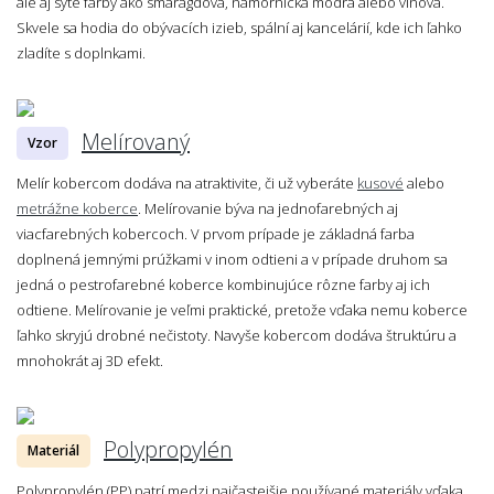
ale aj sýte farby ako smaragdová, námornícka modrá alebo vínová.
Skvele sa hodia do obývacích izieb, spální aj kancelárií, kde ich ľahko
zladíte s doplnkami.
Melírovaný
Vzor
Melír kobercom dodáva na atraktivite, či už vyberáte
kusové
alebo
metrážne koberce
. Melírovanie býva na jednofarebných aj
viacfarebných kobercoch. V prvom prípade je základná farba
doplnená jemnými prúžkami v inom odtieni a v prípade druhom sa
jedná o pestrofarebné koberce kombinujúce rôzne farby aj ich
odtiene. Melírovanie je veľmi praktické, pretože vďaka nemu koberce
ľahko skryjú drobné nečistoty. Navyše kobercom dodáva štruktúru a
mnohokrát aj 3D efekt.
Polypropylén
Materiál
Polypropylén (PP) patrí medzi najčastejšie používané materiály vďaka