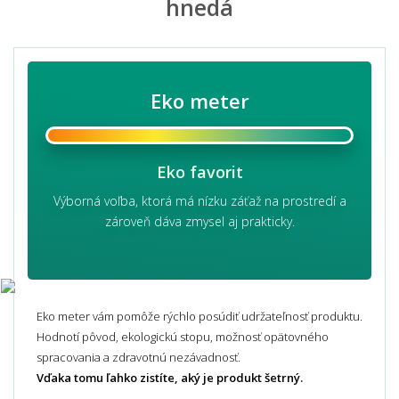
hnedá
Eko meter
Eko favorit
Výborná voľba, ktorá má nízku záťaž na prostredí a
zároveň dáva zmysel aj prakticky.
Eko meter vám pomôže rýchlo posúdiť udržateľnosť produktu.
Hodnotí pôvod, ekologickú stopu, možnosť opätovného
spracovania a zdravotnú nezávadnosť.
Vďaka tomu ľahko zistíte, aký je produkt šetrný.