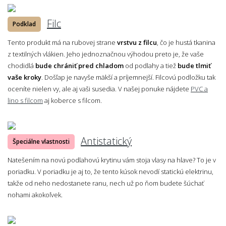
Filc
Podklad
Tento produkt má na rubovej strane
vrstvu z filcu
, čo je hustá tkanina
z textilných vlákien. Jeho jednoznačnou výhodou preto je, že vaše
chodidlá
bude chrániť pred chladom
od podlahy a tiež
bude tlmiť
vaše kroky
. Došľap je navyše mäkší a príjemnejší. Filcovú podložku tak
oceníte nielen vy, ale aj vaši susedia. V našej ponuke nájdete
PVC a
lino s filcom
aj koberce s filcom.
Antistatický
Špeciálne vlastnosti
Natešením na novú podlahovú krytinu vám stoja vlasy na hlave? To je v
poriadku. V poriadku je aj to, že tento kúsok nevodí statickú elektrinu,
takže od neho nedostanete ranu, nech už po ňom budete šúchať
nohami akokoľvek.