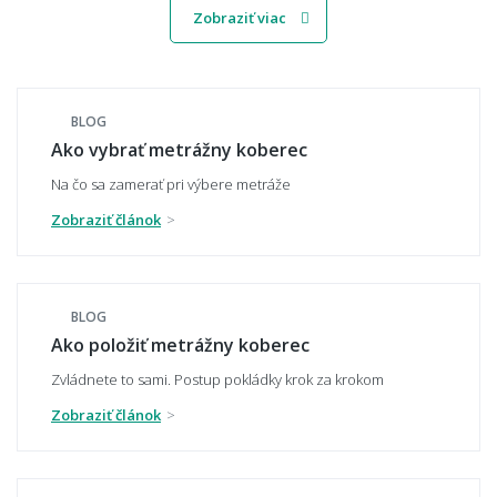
Zobraziť viac
Viete mi miestnosť namodelovať aj do iného
štýlu interiéru?
BLOG
Ako vybrať metrážny koberec
🧵 Materiál a kvalita
Na čo sa zamerať pri výbere metráže
Zobraziť článok
Aký materiál metrážneho koberca vybrať -
polypropylén, polyamid, alebo polyester?
BLOG
Ako položiť metrážny koberec
Čo znamená záťažová trieda u metrážneho
koberca?
Zvládnete to sami. Postup pokládky krok za krokom
Zobraziť článok
Ako spoznám kvalitný metrážny koberec?