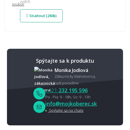
vydrží.
Stiahnuť (280k)
Spýtajte sa k produktu
Monika Jodlová
Zákaznícky blahotvorca,
radi poradíme
+421
232 195 596
Po - Pia: 9 - 18h, So: 9 - 13h
info@mojkoberec.sk
Spýtajte sa na chate