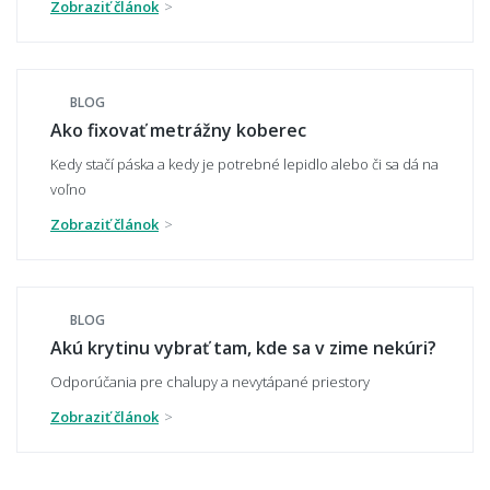
Zobraziť článok
Je metrážny koberec zdravotne neškodný?
BLOG
Ako fixovať metrážny koberec
📏 Rozmery, rezanie a pokládka
Kedy stačí páska a kedy je potrebné lepidlo alebo či sa dá na
voľno
Ako sa objednáva metrážny koberec a čo so
Zobraziť článok
zvyškami, keď sa rola zužuje?
BLOG
Je možné si nechať metrážny koberec obšiť?
Akú krytinu vybrať tam, kde sa v zime nekúri?
Odporúčania pre chalupy a nevytápané priestory
Zobraziť článok
Aké široké roly metrážneho koberca
ponúkate?