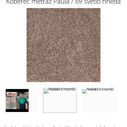
Koberec metráž Paula / 69 svetlo hnedá