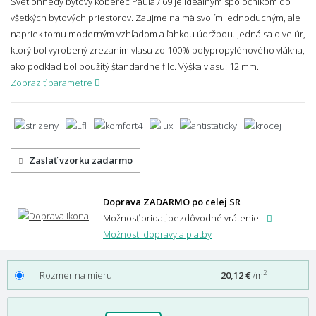
Svetlohnedý bytový koberec Paula / 69 je ideálnym spoločníkom do
všetkých bytových priestorov. Zaujme najmä svojím jednoduchým, ale
napriek tomu moderným vzhľadom a ľahkou údržbou. Jedná sa o velúr,
ktorý bol vyrobený zrezaním vlasu zo 100% polypropylénového vlákna,
ako podklad bol použitý štandardne filc.
Výška vlasu: 12 mm.
Zobraziť parametre
Zaslať vzorku zadarmo
Doprava ZADARMO po celej SR
Možnosť pridať bezdôvodné vrátenie
Možnosti dopravy a platby
2
Rozmer na mieru
20,12 €
/m