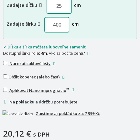
Zadajte dĺžku
cm
Zadajte šírku
cm
✓ Dĺžku a šírku môžete ľubovoľne zameniť
Dostupná šírka role:
4m
.
Ako sa počíta cena?
Narezať soklové lišty
Obšiť koberec (alebo časť)
™
Aplikovať Nano impregnáciu
Na pokládku a údržbu potrebujete
Zaistíme aj pokládku za:
7 999 Kč
20,12 €
s DPH