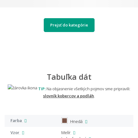
Prejsť do kategórie
Tabuľka dát
TIP:
Na objasnenie všetkých pojmov sme pripravili:
slovník kobercov a podláh
.
Farba
Hnedá
Vzor
Melír