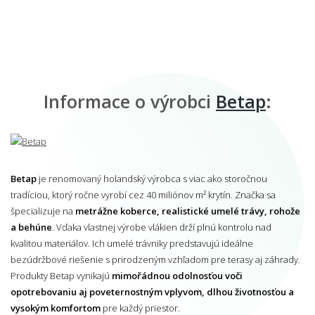
Informace o výrobci
Betap
:
Betap
je renomovaný holandský výrobca s viac ako storočnou
tradíciou, ktorý ročne vyrobí cez 40 miliónov m² krytín. Značka sa
špecializuje na
metrážne koberce, realistické umelé trávy, rohože
a behúne
. Vďaka vlastnej výrobe vlákien drží plnú kontrolu nad
kvalitou materiálov. Ich umelé trávniky predstavujú ideálne
bezúdržbové riešenie s prirodzeným vzhľadom pre terasy aj záhrady.
Produkty Betap vynikajú
mimořádnou odolnosťou voči
opotrebovaniu aj poveternostným vplyvom, dlhou životnosťou a
vysokým komfortom
pre každý priestor.