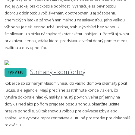
svojej vysokej praktickosti a odolnosti. Vyznačuje sa pevnosťou,
dobrou odolnosťou voči škvrnám, opotrebovaniu aj pôsobeniu
chemických látok a zároveň minimálnou nasiakavosťou. Jeho veľkou
výhodou je tiež jednoduchá údržba, stabilný vzhľad bez sklonu k
žmolkovaniu a nízka náchylnosť k statickému nabíjaniu. Poteší aj svojou
priaznivou cenou, vďaka ktorej predstavuje veľmi dobrý pomer medzi
kvalitou a dostupnosťou.
Strihaný - komfortný
Typ vlasu
Koberce so strihaným vlasom vnesú do vášho domova okamžitý pocit
luxusu a elegancie. Majú precízne zastrihnuté konce vlákien, čo
vytvára dokonale hladký, mäkký a hustý povrch, veľmi príjemný na
dotyk. Hneď ako po ňom prejdete bosou nohou, okamžite ucítite
hrejivé pohodlie. Sú tak snovou voľbou pre obývacie izby alebo
spálne, kde vytvoria reprezentatívne a útulné prostredie pre dokonalú
relaxáciu.