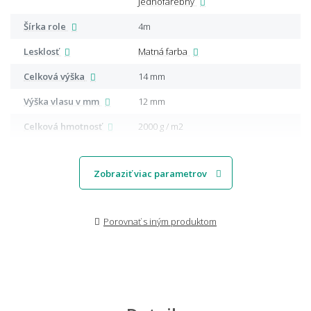
Jednofarebný
Šírka role
4m
Lesklosť
Matná farba
Celková výška
14 mm
Výška vlasu v mm
12 mm
Celková hmotnosť
2000 g / m2
Zobraziť viac parametrov
Porovnať s iným produktom