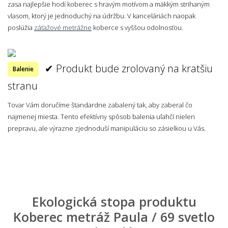
zasa najlepšie hodí koberec s hravým motívom a mäkkým strihaným
vlasom, ktorý je jednoduchý na údržbu. V kanceláriách naopak
poslúžia
záťažové metrážne
koberce s vyššou odolnosťou.
✔ Produkt bude zrolovaný na kratšiu
Balenie
stranu
Tovar Vám doručíme štandardne zabalený tak, aby zaberal čo
najmenej miesta. Tento efektívny spôsob balenia uľahčí nielen
prepravu, ale výrazne zjednoduší manipuláciu so zásielkou u Vás.
Ekologická stopa produktu
Koberec metráž Paula / 69 svetlo