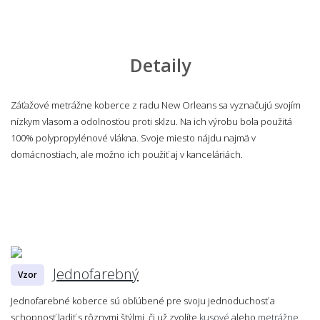
Detaily
Záťažové metrážne koberce z radu New Orleans sa vyznačujú svojím
nízkym vlasom a odolnosťou proti sklzu. Na ich výrobu bola použitá
100% polypropylénové vlákna. Svoje miesto nájdu najmä v
domácnostiach, ale možno ich použiť aj v kanceláriách.
Jednofarebný
Vzor
Jednofarebné koberce sú obľúbené pre svoju jednoduchosť a
schopnosť ladiť s rôznymi štýlmi, či už zvolíte
kusové
alebo
metrážne