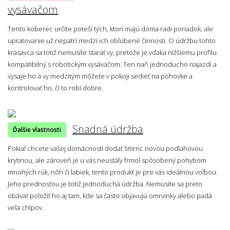
vysávačom
Tento koberec určite poteší tých, ktorí majú doma radi poriadok, ale
upratovanie už nepatrí medzi ich obľúbené činnosti. O údržbu tohto
krasavca sa totiž nemusíte starať vy, pretože je vďaka nižšiemu profilu
kompatibilný s robotickým vysávačom. Ten naň jednoducho najazdí a
vysaje ho a vy medzitým môžete v pokoji sedieť na pohovke a
kontrolovať ho, či to robí dobre.
Snadná údržba
Ďalšie vlastnosti
Pokiaľ chcete vašej domácnosti dodať šmrnc novou podlahovou
krytinou, ale zároveň je u vás neustály frmol spôsobený pohybom
mnohých rúk, nôh či labiek, tento produkt je pre vás ideálnou voľbou.
Jeho prednosťou je totiž jednoduchá údržba. Nemusíte sa preto
obávať položiť ho aj tam, kde sa často objavujú omrvinky alebo padá
veľa chlpov.