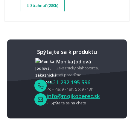
Stiahnuť (280k)
Spýtajte sa k produktu
Monika Jodlová
Zákaznícky blahotvorca,
radi poradíme
+421
232 195 596
Po - Pia: 9 - 18h, So: 9 - 13h
info@mojkoberec.sk
Spýtajte sa na chate