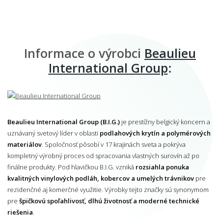
Informace o výrobci
Beaulieu
International Group
:
Beaulieu International Group (B.I.G.)
je prestížny belgický koncern a
uznávaný svetový líder v oblasti
podlahových krytín a polymérových
materiálov
. Spoločnosť pôsobí v 17 krajinách sveta a pokrýva
kompletný výrobný proces od spracovania vlastných surovín až po
finálne produkty. Pod hlavičkou B.I.G. vzniká
rozsiahla ponuka
kvalitných vinylových podláh, kobercov a umelých trávnikov
pre
rezidenčné aj komerčné využitie. Výrobky tejto značky sú synonymom
pre
špičkovú spoľahlivosť, dlhú životnosť a moderné technické
riešenia
.