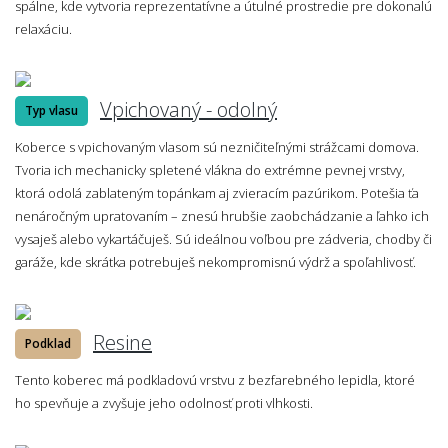
spálne, kde vytvoria reprezentatívne a útulné prostredie pre dokonalú
relaxáciu.
Vpichovaný - odolný
Typ vlasu
Koberce s vpichovaným vlasom sú nezničiteľnými strážcami domova.
Tvoria ich mechanicky spletené vlákna do extrémne pevnej vrstvy,
ktorá odolá zablateným topánkam aj zvieracím pazúrikom. Potešia ťa
nenáročným upratovaním – znesú hrubšie zaobchádzanie a ľahko ich
vysaješ alebo vykartáčuješ. Sú ideálnou voľbou pre zádveria, chodby či
garáže, kde skrátka potrebuješ nekompromisnú výdrž a spoľahlivosť.
Resine
Podklad
Tento koberec má podkladovú vrstvu z bezfarebného lepidla, ktoré
ho spevňuje a zvyšuje jeho odolnosť proti vlhkosti.