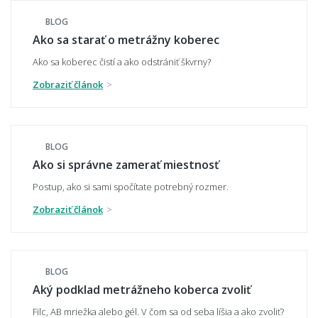
Ako spoznám kvalitný metrážny koberec?
BLOG
Ako sa starať o metrážny koberec
Ako sa koberec čistí a ako odstrániť škvrny?
Aký typ vlasu je najvhodnejší - slučkový,
alebo strihaný?
Zobraziť článok
BLOG
Je metrážny koberec vhodný pre alergikov?
Ako si správne zamerať miestnosť
Postup, ako si sami spočítate potrebný rozmer.
Zobraziť článok
Môžem si nechať zaslať vopred vzorku
materiálu?
BLOG
Aký podklad metrážneho koberca zvoliť
Robia sa aj metráže z vlny?
Filc, AB mriežka alebo gél. V čom sa od seba líšia a ako zvoliť?