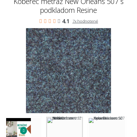
Koberec metráž New Orleans 507 s
podkladom Resine
4.1
7x hodnotené