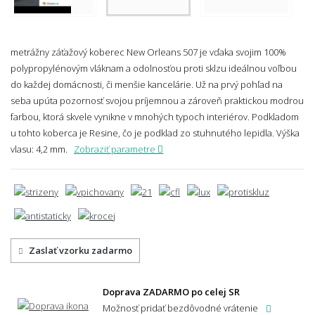
metrážny záťažový koberec New Orleans 507 je vďaka svojim 100%
polypropylénovým vláknam a odolnosťou proti sklzu ideálnou voľbou
do každej domácnosti, či menšie kancelárie. Už na prvý pohľad na
seba upúta pozornosť svojou príjemnou a zároveň praktickou modrou
farbou, ktorá skvele vynikne v mnohých typoch interiérov.
Podkladom
u tohto koberca je Resine, čo je podklad zo stuhnutého lepidla.
Výška
vlasu: 4,2 mm.
Zobraziť parametre
Zaslať vzorku zadarmo
Doprava ZADARMO po celej SR
Možnosť pridať bezdôvodné vrátenie