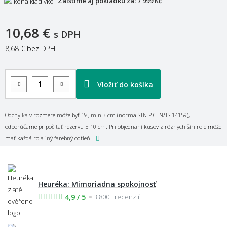
Zaistíme aj pokládku za:
7 999 Kč
10,68 €
s DPH
8,68 €
bez DPH
Vložiť do košíka
Odchýlka v rozmere môže byť 1%, min 3 cm (norma STN P CEN/TS 14159),
odporúčame pripočítať rezervu 5-10 cm. Pri objednaní kusov z rôznych šíri role môže
mať každá rola iný farebný odtieň.
Heuréka: Mimoriadna spokojnosť
4,9 / 5
3 800+ recenzií