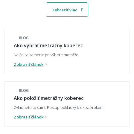
Zobraziť viac
Viete mi miestnosť namodelovať aj do iného
štýlu interiéru?
BLOG
Ako vybrať metrážny koberec
🧵 Materiál a kvalita
Na čo sa zamerať pri výbere metráže
Zobraziť článok
Aký materiál metrážneho koberca vybrať -
polypropylén, polyamid, alebo polyester?
BLOG
Ako položiť metrážny koberec
Čo znamená záťažová trieda u metrážneho
koberca?
Zvládnete to sami. Postup pokládky krok za krokom
Zobraziť článok