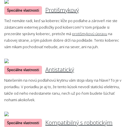
Protišmykový
Špeciálne vlastnosti
Tiež nemáte radi, keď sa koberec kĺže po podlahe a zároveň nie ste
zástancami externej podložky pod kobercom? V tom prípade si
prezeráte správny koberec, pretože má
protišmykovú úpravu
na
rubovej strane, a tým pádom dobre drží na podklade. Tento koberec
vám nikam pochodovať nebude, ani na sever, ani na juh.
Antistatický
Špeciálne vlastnosti
Natešením na novú podlahovú krytinu vám stoja vlasy na hlave? To je v
poriadku. V poriadku je aj to, že tento kúsok nevodí statickú elektrinu,
takže od neho nedostanete ranu, nech už po ňom budete šúchať
nohami akokoľvek.
Kompatibilný s robotickým
Špeciálne vlastnosti