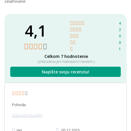
zasahované.
4,1
4
2
0
0
1
Celkom 7 hodnotenie
(Zobrazena jen hodnocení s textem.)
Napíšte svoju recenziu!
Pohoda
Zobraziť pôvodný
Jan
05.12.2025