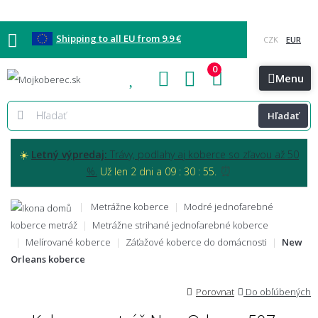
Shipping to all EU from 9.9 €
0
Blog
Vzorkovňa
Bratislava
Kontakt
Menu
Hľadať
☀️
Letný výpredaj:
Trávy, podlahy aj koberce so zľavou až 50
⏰
%.
Už len 2 dni a 09 : 30 : 54.
Metrážne koberce
Modré jednofarebné
koberce metráž
Metrážne strihané jednofarebné koberce
Melírované koberce
Záťažové koberce do domácnosti
New
Orleans koberce
Porovnat
Do obľúbených