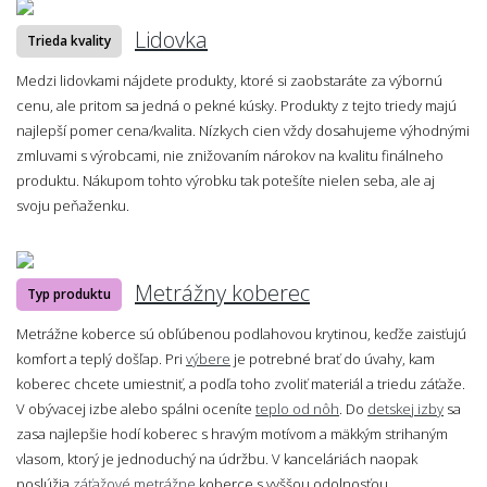
Lidovka
Trieda kvality
Medzi lidovkami nájdete produkty, ktoré si zaobstaráte za výbornú
cenu, ale pritom sa jedná o pekné kúsky. Produkty z tejto triedy majú
najlepší pomer cena/kvalita. Nízkych cien vždy dosahujeme výhodnými
zmluvami s výrobcami, nie znižovaním nárokov na kvalitu finálneho
produktu. Nákupom tohto výrobku tak potešíte nielen seba, ale aj
svoju peňaženku.
Metrážny koberec
Typ produktu
Metrážne koberce sú obľúbenou podlahovou krytinou, keďže zaisťujú
komfort a teplý došľap. Pri
výbere
je potrebné brať do úvahy, kam
koberec chcete umiestniť, a podľa toho zvoliť materiál a triedu záťaže.
V obývacej izbe alebo spálni oceníte
teplo od nôh
. Do
detskej izby
sa
zasa najlepšie hodí koberec s hravým motívom a mäkkým strihaným
vlasom, ktorý je jednoduchý na údržbu. V kanceláriách naopak
poslúžia
záťažové metrážne
koberce s vyššou odolnosťou.