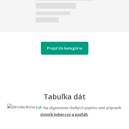
Prejsť do kategórie
Tabuľka dát
TIP:
Na objasnenie všetkých pojmov sme pripravili:
slovník kobercov a podláh
.