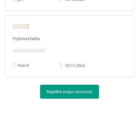
Príjemná farba
Zobraziť pôvodný
Petr R
30.11.2024
Napíšte svoju recenziu!