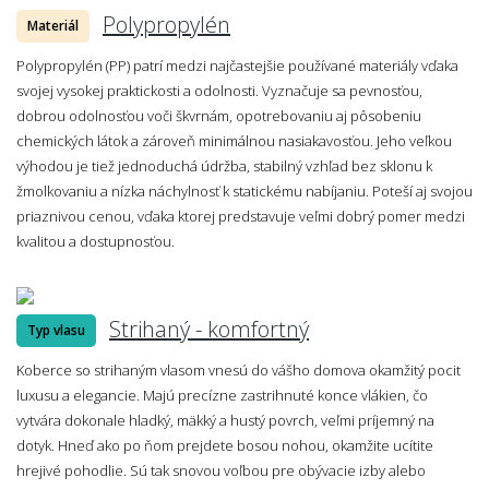
Polypropylén
Materiál
Polypropylén (PP) patrí medzi najčastejšie používané materiály vďaka
svojej vysokej praktickosti a odolnosti. Vyznačuje sa pevnosťou,
dobrou odolnosťou voči škvrnám, opotrebovaniu aj pôsobeniu
chemických látok a zároveň minimálnou nasiakavosťou. Jeho veľkou
výhodou je tiež jednoduchá údržba, stabilný vzhľad bez sklonu k
žmolkovaniu a nízka náchylnosť k statickému nabíjaniu. Poteší aj svojou
priaznivou cenou, vďaka ktorej predstavuje veľmi dobrý pomer medzi
kvalitou a dostupnosťou.
Strihaný - komfortný
Typ vlasu
Koberce so strihaným vlasom vnesú do vášho domova okamžitý pocit
luxusu a elegancie. Majú precízne zastrihnuté konce vlákien, čo
vytvára dokonale hladký, mäkký a hustý povrch, veľmi príjemný na
dotyk. Hneď ako po ňom prejdete bosou nohou, okamžite ucítite
hrejivé pohodlie. Sú tak snovou voľbou pre obývacie izby alebo