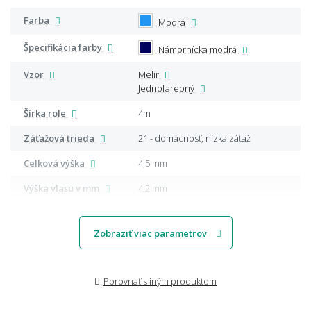
Farba
Modrá
Špecifikácia farby
Námornícka modrá
Vzor
Melír
Jednofarebný
Šírka role
4m
Záťažová trieda
21 - domácnosť, nízka záťaž
Celková výška
4,5 mm
Výška vlasu v mm
4,2 mm
Zobraziť viac parametrov
Porovnať s iným produktom