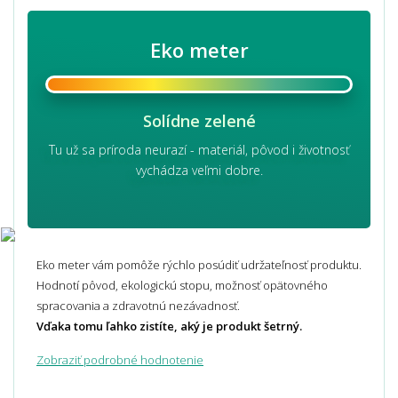
Eko meter
Solídne zelené
Tu už sa príroda neurazí - materiál, pôvod i životnosť
vychádza veľmi dobre.
Eko meter vám pomôže rýchlo posúdiť udržateľnosť produktu.
Hodnotí pôvod, ekologickú stopu, možnosť opätovného
spracovania a zdravotnú nezávadnosť.
Vďaka tomu ľahko zistíte, aký je produkt šetrný.
Zobraziť podrobné hodnotenie