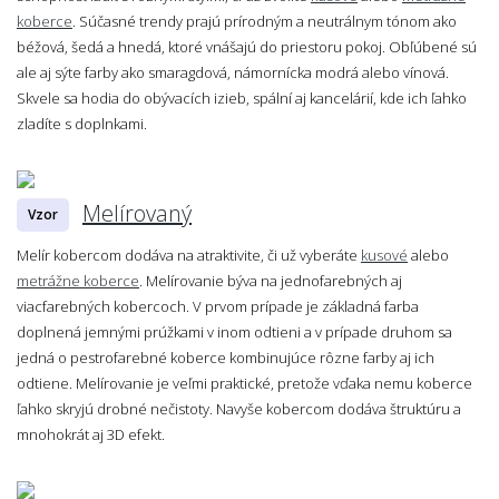
koberce
. Súčasné trendy prajú prírodným a neutrálnym tónom ako
béžová, šedá a hnedá, ktoré vnášajú do priestoru pokoj. Obľúbené sú
ale aj sýte farby ako smaragdová, námornícka modrá alebo vínová.
Skvele sa hodia do obývacích izieb, spální aj kancelárií, kde ich ľahko
zladíte s doplnkami.
Melírovaný
Vzor
Melír kobercom dodáva na atraktivite, či už vyberáte
kusové
alebo
metrážne koberce
. Melírovanie býva na jednofarebných aj
viacfarebných kobercoch. V prvom prípade je základná farba
doplnená jemnými prúžkami v inom odtieni a v prípade druhom sa
jedná o pestrofarebné koberce kombinujúce rôzne farby aj ich
odtiene. Melírovanie je veľmi praktické, pretože vďaka nemu koberce
ľahko skryjú drobné nečistoty. Navyše kobercom dodáva štruktúru a
mnohokrát aj 3D efekt.