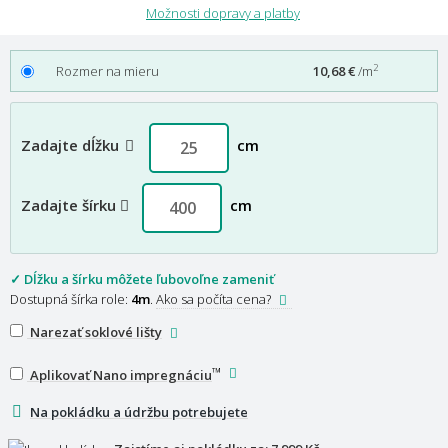
Možnosti dopravy a platby
2
Rozmer na mieru
10,68 €
/m
Zadajte dĺžku
cm
Zadajte šírku
cm
✓ Dĺžku a šírku môžete ľubovoľne zameniť
Dostupná šírka role:
4m
.
Ako sa počíta cena?
Narezať soklové lišty
™
Aplikovať Nano impregnáciu
Na pokládku a údržbu potrebujete