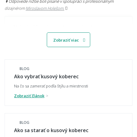
👨‍Odpovede nižšie boli písané v spolupráci s profesionálnym
dizajnérom
Miroslavom Holešom.
Aké sú súčasné trendy v motívoch
kobercov?
Zobraziť viac
Svetlý alebo tmavý koberec – čo je
praktickejšie?
BLOG
Ako vybrať kusový koberec
Na čo sa zamerať podľa štýlu a miestnosti
Zobraziť článok
Ako zladiť koberec s nábytkom a podlahou?
BLOG
Hodí sa vzorovaný koberec do malého
Ako sa starať o kusový koberec
priestoru?