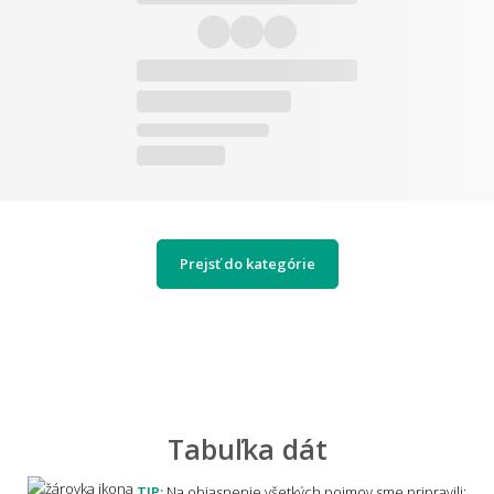
Prejsť do kategórie
Tabuľka dát
TIP:
Na objasnenie všetkých pojmov sme pripravili: