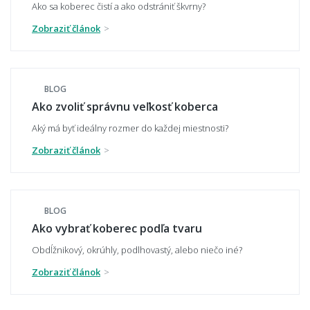
Ako sa koberec čistí a ako odstrániť škvrny?
Zobraziť článok
Aký koberec zvoliť do moderného interiéru?
BLOG
Ako zvoliť správnu veľkosť koberca
Má koberec ladiť alebo kontrastovať?
Aký má byť ideálny rozmer do každej miestnosti?
Zobraziť článok
📏 Veľkosť a umiestnenie
BLOG
Ako vybrať správnu veľkosť koberca?
Ako vybrať koberec podľa tvaru
Obdĺžnikový, okrúhly, podlhovastý, alebo niečo iné?
Zobraziť článok
Aký veľký koberec zvoliť pod sedačku?