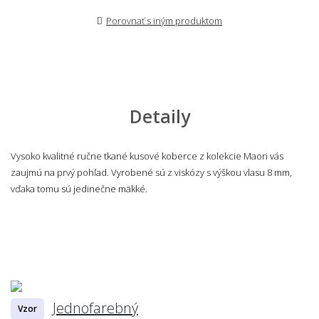
Porovnať s iným produktom
Detaily
Vysoko kvalitné ručne tkané kusové koberce z kolekcie Maori vás
zaujmú na prvý pohľad. Vyrobené sú z viskózy s výškou vlasu 8 mm,
vďaka tomu sú jedinečne mäkké.
Jednofarebný
Vzor