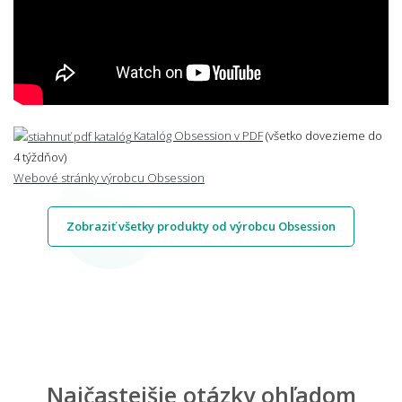
Katalóg Obsession v PDF
(všetko dovezieme do
4 týždňov)
Webové stránky výrobcu Obsession
Zobraziť všetky produkty od výrobcu Obsession
Najčastejšie otázky ohľadom