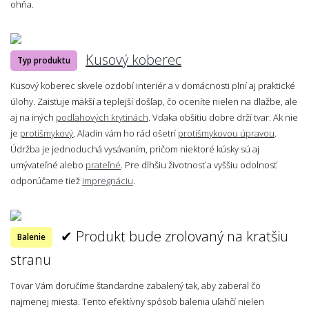
ohňa.
Kusový koberec
Typ produktu
Kusový koberec skvele ozdobí interiér a v domácnosti plní aj praktické
úlohy. Zaisťuje mäkší a teplejší došľap, čo oceníte nielen na dlažbe, ale
aj na iných
podlahových krytinách
. Vďaka obšitiu dobre drží tvar. Ak nie
je
protišmykový
, Aladin vám ho rád ošetrí
protišmykovou úpravou
.
Údržba je jednoduchá vysávaním, pričom niektoré kúsky sú aj
umývateľné alebo
prateľné
. Pre dlhšiu životnosť a vyššiu odolnosť
odporúčame tiež
impregnáciu
.
✔ Produkt bude zrolovaný na kratšiu
Balenie
stranu
Tovar Vám doručíme štandardne zabalený tak, aby zaberal čo
najmenej miesta. Tento efektívny spôsob balenia uľahčí nielen