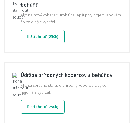
behúň?
Ako na nový koberec urobiť najlepší prvý dojem, aby vám
čo najdlhšie vydržal.
Stiahnuť (250k)
Údržba prírodných kobercov a behúňov
Ako sa správne starať o prírodný koberec, aby čo
najdlhšie vydržal?
Stiahnuť (250k)