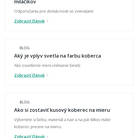
miláčikov
Odporúčania pre domácnosti so zvieratami
Zobraziť článok
Aký typ koberca je najpohodlnejší?
BLOG
Aký typ koberca sa nebude zošliapávať?
Aký je vplyv svetla na farbu koberca
Ako osvetlenie mení vnímanie farieb
Zobraziť článok
🧼 Čistenie a údržba
Ako sa koberec čistí a udržuje?
BLOG
Ako si zostaviť kusový koberec na mieru
Vyberiete si farbu, materiál a tvar a na pár klikov máte
Ako vyčistiť škvrny?
koberec presne na mieru.
Zobraziť článok