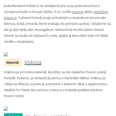
Jednofarebné koberce sú obľúbené pre svoju jednoduchosť a
schopnosť ladiť s rôznymi štýlmi, či už zvolíte
kusové
alebo
metrážne
koberce
. Súčasné trendy prajú prírodným a neutrálnym tónom ako
béžová, šedá a hnedá, ktoré vnášajú do priestoru pokoj. Obľúbené sú
ale aj sýte farby ako smaragdová, námornícka modrá alebo vínová.
Skvele sa hodia do obývacích izieb, spální aj kancelárií, kde ich ľahko
zladíte s doplnkami.
Viskóza
Materiál
Viskóza je prírodný materiál, ktorému sa nie nadarmo hovorí umelý
hodváb. Koberec je fantasticky jemný a má lesklé vlákna. Viskóza je
citlivá na vlhkosť, a preto je potrebné o koberec dbať s opatrnosťou.
Ideálne ho čistite iba suchou cestou a v prípade poliatia tekutinu
ihneď zotrite.