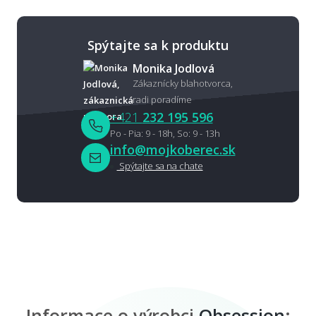
Spýtajte sa k produktu
Monika Jodlová
Zákaznícky blahotvorca,
radi poradíme
+421
232 195 596
Po - Pia: 9 - 18h, So: 9 - 13h
info@mojkoberec.sk
Spýtajte sa na chate
Informace o výrobci
Obsession
: