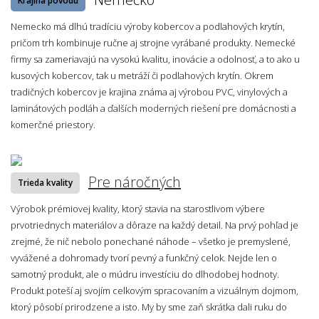
Krajina pôvodu
Nemecko má dlhú tradíciu výroby kobercov a podlahových krytín,
pričom trh kombinuje ručne aj strojne vyrábané produkty. Nemecké
firmy sa zameriavajú na vysokú kvalitu, inovácie a odolnosť, a to ako u
kusových kobercov, tak u metráží či podlahových krytín. Okrem
tradičných kobercov je krajina známa aj výrobou PVC, vinylových a
laminátových podláh a ďalších moderných riešení pre domácnosti a
komerčné priestory.
Pre náročných
Trieda kvality
Výrobok prémiovej kvality, ktorý stavia na starostlivom výbere
prvotriednych materiálov a dôraze na každý detail. Na prvý pohľad je
zrejmé, že nič nebolo ponechané náhode – všetko je premyslené,
vyvážené a dohromady tvorí pevný a funkčný celok. Nejde len o
samotný produkt, ale o múdru investíciu do dlhodobej hodnoty.
Produkt poteší aj svojím celkovým spracovaním a vizuálnym dojmom,
ktorý pôsobí prirodzene a isto. My by sme zaň skrátka dali ruku do