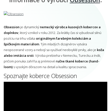
Obsession
je dynamický
nemecký výrobca kusových kobercov a
doplnkov
, ktorý vznikol v roku 2012. Za krátky čas si vybudoval silnú
pozíciu na trhu vďaka
originálnym farebným kolekciám a
špičkovým materiálom
. Tým mladých dizajnérov vytvára
neopozerané vzory a nebojí sa využívať neobvyklé prvky, ako je
koža
alebo imitácia srsti
. Výroba prebieha v Nemecku, Turecku a Indii,
pričom ponuka zahŕňa aj prémiové
ručne tkané koberce (hand-
loom)
s vysokým dôrazom na detail a kvalitu spracovania.
Spoznajte koberce Obsession