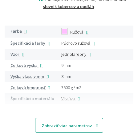
slovník kobercov a podláh
.
Farba
Ružová
Špecifikácia farby
Púdrovo ružová
Vzor
Jednofarebný
Celková výška
9 mm
Výška vlasu v mm
8 mm
Celková hmotnosť
3500 g / m2
Špecifikácia materiálu
Viskóza
Zobraziť viac parametrov