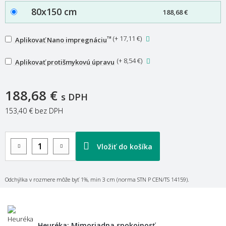
80x150 cm
188,68 €
™
(
+ 17,11 €
)
Aplikovať Nano impregnáciu
(
+ 8,54 €
)
Aplikovať protišmykovú úpravu
188,68 €
s DPH
153,40 €
bez DPH
Vložiť do košíka
Odchýlka v rozmere môže byť 1%, min 3 cm (norma STN P CEN/TS 14159).
Heuréka: Mimoriadna spokojnosť