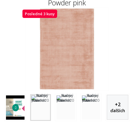
Powder pink
Posledné 3 kusy
+
2
ďalších