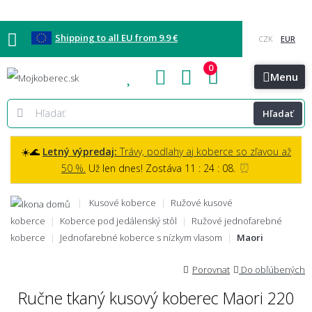
Shipping to all EU from 9.9 €
0
Blog
Vzorkovňa
Bratislava
Kontakt
Menu
Hľadať
☀️🌊
Letný výpredaj:
Trávy, podlahy aj koberce so zľavou až
⏰
50 %.
Už len dnes! Zostáva 11 : 24 : 07.
Kusové koberce
Ružové kusové
koberce
Koberce pod jedálenský stôl
Ružové jednofarebné
koberce
Jednofarebné koberce s nízkym vlasom
Maori
Porovnat
Do obľúbených
Ručne tkaný kusový koberec Maori 220