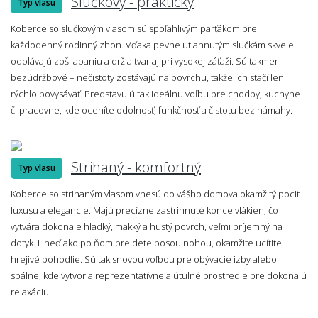
Slučkový - praktický
Typ vlasu
Koberce so slučkovým vlasom sú spoľahlivým parťákom pre
každodenný rodinný zhon. Vďaka pevne utiahnutým slučkám skvele
odolávajú zošliapaniu a držia tvar aj pri vysokej záťaži. Sú takmer
bezúdržbové – nečistoty zostávajú na povrchu, takže ich stačí len
rýchlo povysávať. Predstavujú tak ideálnu voľbu pre chodby, kuchyne
či pracovne, kde oceníte odolnosť, funkčnosť a čistotu bez námahy.
Strihaný - komfortný
Typ vlasu
Koberce so strihaným vlasom vnesú do vášho domova okamžitý pocit
luxusu a elegancie. Majú precízne zastrihnuté konce vlákien, čo
vytvára dokonale hladký, mäkký a hustý povrch, veľmi príjemný na
dotyk. Hneď ako po ňom prejdete bosou nohou, okamžite ucítite
hrejivé pohodlie. Sú tak snovou voľbou pre obývacie izby alebo
spálne, kde vytvoria reprezentatívne a útulné prostredie pre dokonalú
relaxáciu.