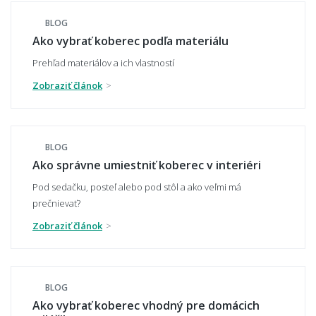
BLOG
Aký veľký presah má mať koberec pod
Ako vybrať koberec podľa materiálu
stolom?
Prehľad materiálov a ich vlastností
Zobraziť článok
Môže mi koberec opticky zväčšiť miestnosť?
BLOG
Ako správne umiestniť koberec v interiéri
Čo ak zvolím zlú veľkosť koberca?
Pod sedačku, posteľ alebo pod stôl a ako veľmi má
prečnievať?
Zobraziť článok
👣 Pohodlie a každodenné používanie
Aký koberec je príjemný na chodenie
BLOG
naboso?
Ako vybrať koberec vhodný pre domácich