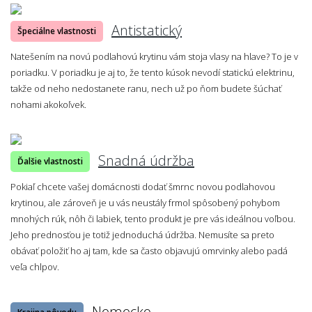
Antistatický
Špeciálne vlastnosti
Natešením na novú podlahovú krytinu vám stoja vlasy na hlave? To je v
poriadku. V poriadku je aj to, že tento kúsok nevodí statickú elektrinu,
takže od neho nedostanete ranu, nech už po ňom budete šúchať
nohami akokoľvek.
Snadná údržba
Ďalšie vlastnosti
Pokiaľ chcete vašej domácnosti dodať šmrnc novou podlahovou
krytinou, ale zároveň je u vás neustály frmol spôsobený pohybom
mnohých rúk, nôh či labiek, tento produkt je pre vás ideálnou voľbou.
Jeho prednosťou je totiž jednoduchá údržba. Nemusíte sa preto
obávať položiť ho aj tam, kde sa často objavujú omrvinky alebo padá
veľa chlpov.
Nemecko