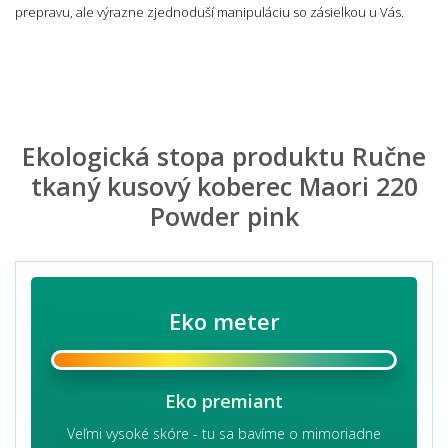
prepravu, ale výrazne zjednoduší manipuláciu so zásielkou u Vás.
Ekologická stopa produktu Ručne
tkaný kusový koberec Maori 220
Powder pink
Eko meter
Eko premiant
Veľmi vysoké skóre - tu sa bavíme o mimoriadne