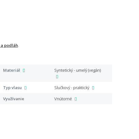
 a podláh
.
Materiál
Syntetický - umelý (vegán)
Špeci
Typ vlasu
Slučkový - praktický
Certi
Využívanie
Vnútorné
Ďalši