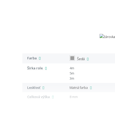
Farba
Šedá
Šírka role
4m
5m
3m
Lesklosť
Matná farba
Celková výška
8 mm