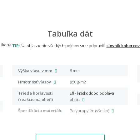
Tabuľka dát
TIP:
Na objasnenie všetkých pojmov sme pripravili:
slovník kobercov
Výška vlasu v mm
6 mm
Hmotnosť vlasov
850 g/m2
Trieda horľavosti
Efl - krátkodobo odoláva
(reakcie na oheň)
ohňu
Špecifikácia materiálu
Polypropylén (všetko)