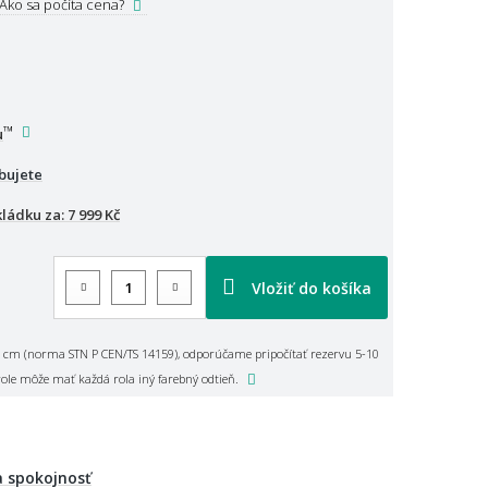
Ako sa počíta cena?
™
u
bujete
kládku za:
7 999 Kč
Vložiť do košíka
 cm (norma STN P CEN/TS 14159), odporúčame pripočítať rezervu 5-10
role môže mať každá rola iný farebný odtieň.
 spokojnosť