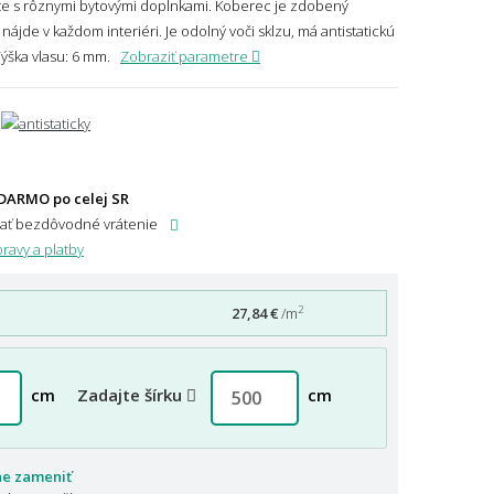
íte s rôznymi bytovými doplnkami. Koberec je zdobený
nájde v každom interiéri. Je odolný voči sklzu, má antistatickú
ýška vlasu: 6 mm.
Zobraziť parametre
DARMO po celej SR
dať bezdôvodné vrátenie
ravy a platby
2
27,84 €
/m
cm
Zadajte šírku
cm
ne zameniť