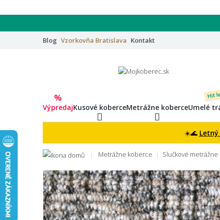
Blog
Vzorkovňa
Bratislava
Kontakt
Hit l
%
Výpredaj
Kusové koberce
Metrážne koberce
Umelé tr
☀️🌊
Letný
Metrážne koberce
Slučkové metrážne