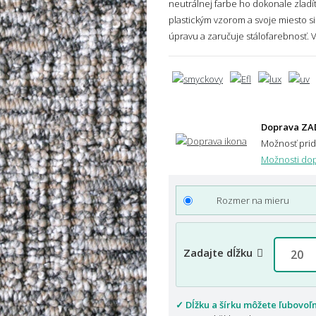
neutrálnej farbe ho dokonale zlad
plastickým vzorom a svoje miesto si 
úpravu a zaručuje stálofarebnosť.
V
Doprava ZA
Možnosť pri
Možnosti dop
Rozmer na mieru
Zadajte dĺžku
✓ Dĺžku a šírku môžete ľubovoľ