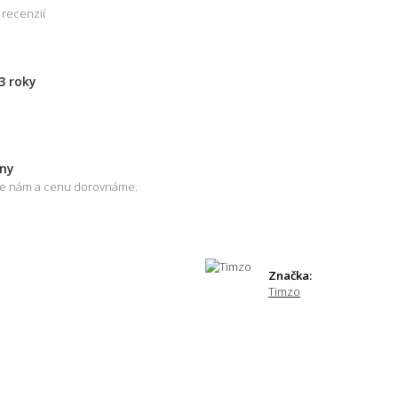
 recenzií
3 roky
eny
šte nám a cenu dorovnáme.
Značka:
Timzo