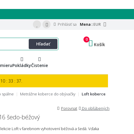
Prihlásiť sa
Mena :
EUR
0
Hľadať
Košík
 mieru
Pokládky
Čistenie
10 : 33 : 36.
 spálne
Metrážne koberce do obývačky
Loft koberce
Porovnat
Do obľúbených
16 šedo-béžový
ekcie Loft v farebnom vyhotovení béžová a šedá. Vďaka