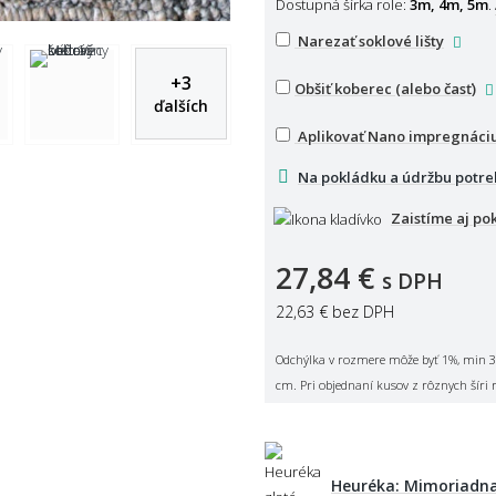
Dostupná šírka role:
3m, 4m, 5m
.
Narezať soklové lišty
+
3
Obšiť koberec (alebo časť)
ďalších
Aplikovať Nano impregnáci
Na pokládku a údržbu potre
Zaistíme aj po
27,84 €
s DPH
22,63 €
bez DPH
Odchýlka v rozmere môže byť 1%, min 3
cm. Pri objednaní kusov z rôznych šíri 
Heuréka: Mimoriadna