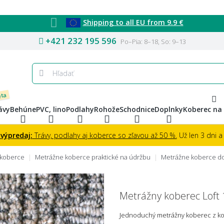
Shipping to all EU from 9.9 €
+421 232 195 596
Po–Pia: 8–18, So: 9–13
eta
ávy
Behúne
PVC, lino
Podlahy
Rohože
Schodnice
Doplnky
Koberec na
 výpredaj:
Trávy, podlahy aj koberce so zľavou až 50 %.
Už len 3 dni a 
 koberce
Metrážne koberce praktické na údržbu
Metrážne koberce do
Metrážny koberec Loft 
Jednoduchý metrážny koberec z kol