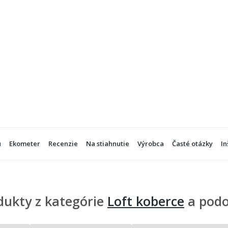
u
Ekometer
Recenzie
Na stiahnutie
Výrobca
Časté otázky
In
dukty z kategórie
Loft koberce
a pod