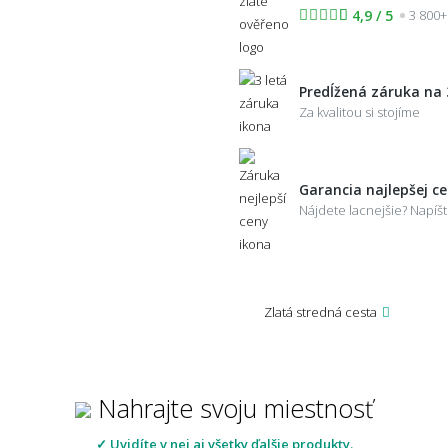
4,9 / 5
3 800+
Predĺžená záruka na 
Za kvalitou si stojíme
Garancia najlepšej c
Nájdete lacnejšie? Napí
Zlatá stredná cesta
Nahrajte svoju miestnosť
✓ Uvidíte v nej aj všetky ďalšie produkty.