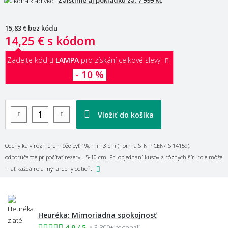
15,83 €
bez kódu
14,25 €
s kódom
Zadejte kód
LAMPA
pro získání celkové slevy
- 10 %
Vložiť do košíka
Odchýlka v rozmere môže byť 1%, min 3 cm (norma STN P CEN/TS 14159),
odporúčame pripočítať rezervu 5-10 cm. Pri objednaní kusov z rôznych šíri role môže
mať každá rola iný farebný odtieň.
Heuréka: Mimoriadna spokojnosť
4,9 / 5
3 800+ recenzií