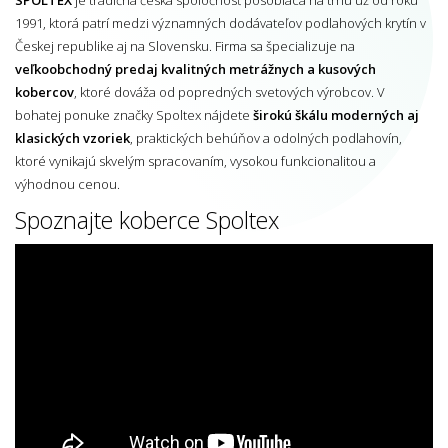
1991, ktorá patrí medzi významných dodávateľov podlahových krytín v
Českej republike aj na Slovensku. Firma sa špecializuje na
veľkoobchodný predaj kvalitných metrážnych a kusových
kobercov
, ktoré dováža od popredných svetových výrobcov. V
bohatej ponuke značky Spoltex nájdete
širokú škálu moderných aj
klasických vzoriek
, praktických behúňov a odolných podlahovín,
ktoré vynikajú skvelým spracovaním, vysokou funkcionalitou a
výhodnou cenou.
Spoznajte koberce Spoltex