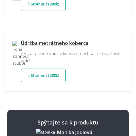
Stiahnuť (280k)
Údržba metrážneho koberca
Ako sa správne starať o koberec, nech vám čo najdlhšie
vydrží.
Stiahnuť (280k)
Spýtajte sa k produktu
Monika Jodlová