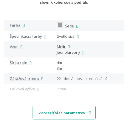
slovník kobercov a podláh
.
Farba
Šedá
Špecifikácia farby
Svetlo sivá
Vzor
Melír
Jednofarebný
Šírka role
4m
3m
Záťažová trieda
22 - domácnosť, stredná záťaž
Celková výška
7 mm
Zobraziť viac parametrov