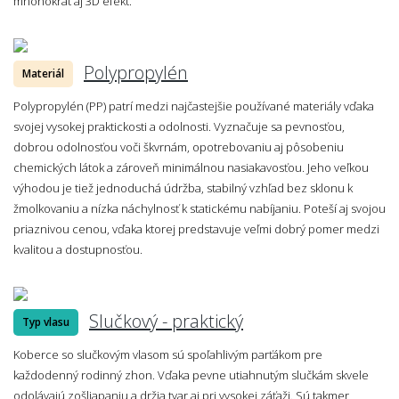
mnohokrát aj 3D efekt.
Polypropylén
Materiál
Polypropylén (PP) patrí medzi najčastejšie používané materiály vďaka
svojej vysokej praktickosti a odolnosti. Vyznačuje sa pevnosťou,
dobrou odolnosťou voči škvrnám, opotrebovaniu aj pôsobeniu
chemických látok a zároveň minimálnou nasiakavosťou. Jeho veľkou
výhodou je tiež jednoduchá údržba, stabilný vzhľad bez sklonu k
žmolkovaniu a nízka náchylnosť k statickému nabíjaniu. Poteší aj svojou
priaznivou cenou, vďaka ktorej predstavuje veľmi dobrý pomer medzi
kvalitou a dostupnosťou.
Slučkový - praktický
Typ vlasu
Koberce so slučkovým vlasom sú spoľahlivým parťákom pre
každodenný rodinný zhon. Vďaka pevne utiahnutým slučkám skvele
odolávajú zošliapaniu a držia tvar aj pri vysokej záťaži. Sú takmer