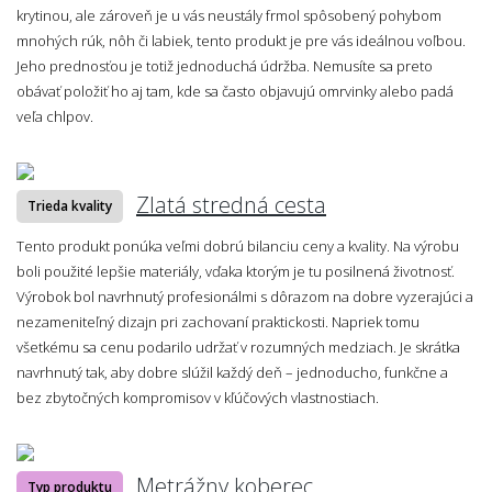
krytinou, ale zároveň je u vás neustály frmol spôsobený pohybom
mnohých rúk, nôh či labiek, tento produkt je pre vás ideálnou voľbou.
Jeho prednosťou je totiž jednoduchá údržba. Nemusíte sa preto
obávať položiť ho aj tam, kde sa často objavujú omrvinky alebo padá
veľa chlpov.
Zlatá stredná cesta
Trieda kvality
Tento produkt ponúka veľmi dobrú bilanciu ceny a kvality. Na výrobu
boli použité lepšie materiály, vďaka ktorým je tu posilnená životnosť.
Výrobok bol navrhnutý profesionálmi s dôrazom na dobre vyzerajúci a
nezameniteľný dizajn pri zachovaní praktickosti. Napriek tomu
všetkému sa cenu podarilo udržať v rozumných medziach. Je skrátka
navrhnutý tak, aby dobre slúžil každý deň – jednoducho, funkčne a
bez zbytočných kompromisov v kľúčových vlastnostiach.
Metrážny koberec
Typ produktu