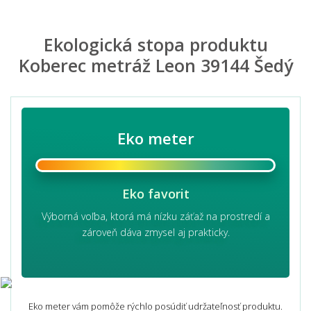
Ekologická stopa produktu
Koberec metráž Leon 39144 Šedý
Eko meter
Eko favorit
Výborná voľba, ktorá má nízku záťaž na prostredí a
zároveň dáva zmysel aj prakticky.
Eko meter vám pomôže rýchlo posúdiť udržateľnosť produktu.