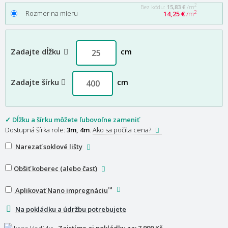
2
Bez kódu:
15,83 €
/m
Rozmer na mieru
2
14,25 €
/m
Zadajte dĺžku
cm
Zadajte šírku
cm
✓ Dĺžku a šírku môžete ľubovoľne zameniť
Dostupná šírka role:
3m, 4m
.
Ako sa počíta cena?
Narezať soklové lišty
Obšiť koberec (alebo časť)
™
Aplikovať Nano impregnáciu
Na pokládku a údržbu potrebujete
Zaistíme aj pokládku za:
7 999 Kč