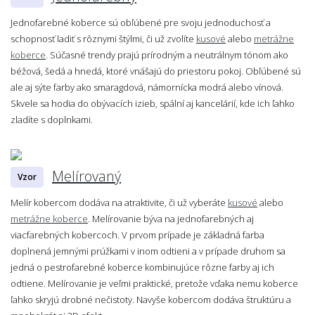
Jednofarebné koberce sú obľúbené pre svoju jednoduchosť a
schopnosť ladiť s rôznymi štýlmi, či už zvolíte
kusové
alebo
metrážne
koberce
. Súčasné trendy prajú prírodným a neutrálnym tónom ako
béžová, šedá a hnedá, ktoré vnášajú do priestoru pokoj. Obľúbené sú
ale aj sýte farby ako smaragdová, námornícka modrá alebo vínová.
Skvele sa hodia do obývacích izieb, spální aj kancelárií, kde ich ľahko
zladíte s doplnkami.
Melírovaný
Vzor
Melír kobercom dodáva na atraktivite, či už vyberáte
kusové
alebo
metrážne koberce
. Melírovanie býva na jednofarebných aj
viacfarebných kobercoch. V prvom prípade je základná farba
doplnená jemnými prúžkami v inom odtieni a v prípade druhom sa
jedná o pestrofarebné koberce kombinujúce rôzne farby aj ich
odtiene. Melírovanie je veľmi praktické, pretože vďaka nemu koberce
ľahko skryjú drobné nečistoty. Navyše kobercom dodáva štruktúru a