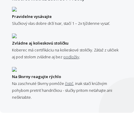
Pravidelne vysávajte
Slučkový vlas dobre drží tvar, stačí 1 – 2x týždenne vysať.
Zvládne aj kolieskovú stoličku
Koberec má certifikáciu na kolieskové stoličky. Záťaž z uličiek
aj pod stolom zvládne aj bez
podložky
.
Na škvrny reagujte rýchlo
Na zaschnuté škvrny pomôže
čistič
, inak stačí krúživým
pohybom pretriť handričkou - slučky pritom neťahajte ani
neškriabte.