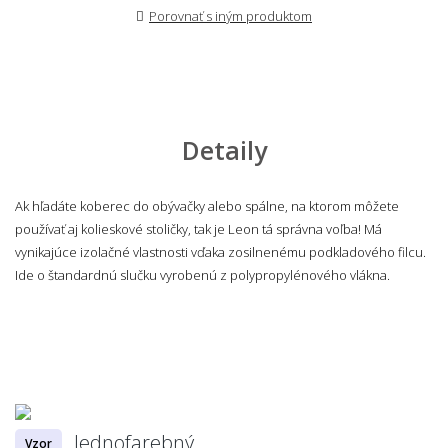
Porovnať s iným produktom
Detaily
Ak hľadáte koberec do obývačky alebo spálne, na ktorom môžete
používať aj kolieskové stoličky, tak je Leon tá správna voľba! Má
vynikajúce izolačné vlastnosti vďaka zosilnenému podkladového filcu.
Ide o štandardnú slučku vyrobenú z polypropylénového vlákna.
Jednofarebný
Vzor