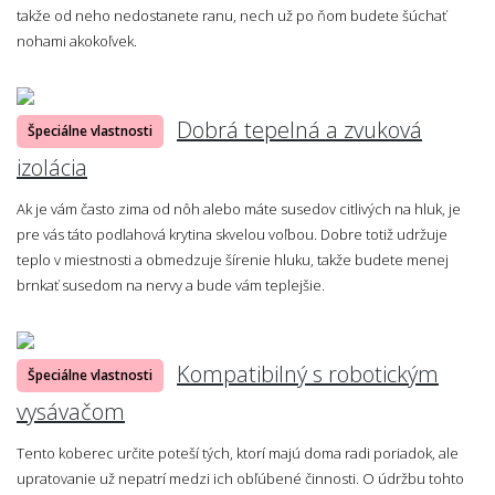
takže od neho nedostanete ranu, nech už po ňom budete šúchať
nohami akokoľvek.
Dobrá tepelná a zvuková
Špeciálne vlastnosti
izolácia
Ak je vám často zima od nôh alebo máte susedov citlivých na hluk, je
pre vás táto podlahová krytina skvelou voľbou. Dobre totiž udržuje
teplo v miestnosti a obmedzuje šírenie hluku, takže budete menej
brnkať susedom na nervy a bude vám teplejšie.
Kompatibilný s robotickým
Špeciálne vlastnosti
vysávačom
Tento koberec určite poteší tých, ktorí majú doma radi poriadok, ale
upratovanie už nepatrí medzi ich obľúbené činnosti. O údržbu tohto