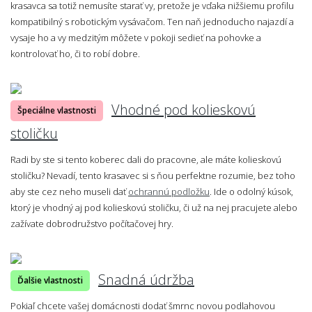
krasavca sa totiž nemusíte starať vy, pretože je vďaka nižšiemu profilu
kompatibilný s robotickým vysávačom. Ten naň jednoducho najazdí a
vysaje ho a vy medzitým môžete v pokoji sedieť na pohovke a
kontrolovať ho, či to robí dobre.
Vhodné pod kolieskovú
Špeciálne vlastnosti
stoličku
Radi by ste si tento koberec dali do pracovne, ale máte kolieskovú
stoličku? Nevadí, tento krasavec si s ňou perfektne rozumie, bez toho
aby ste cez neho museli dať
ochrannú podložku
. Ide o odolný kúsok,
ktorý je vhodný aj pod kolieskovú stoličku, či už na nej pracujete alebo
zažívate dobrodružstvo počítačovej hry.
Snadná údržba
Ďalšie vlastnosti
Pokiaľ chcete vašej domácnosti dodať šmrnc novou podlahovou