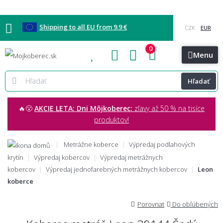
Shipping to all EU from 9.9 €
0
Blog
Vzorkovňa
Bratislava
Kontakt
Menu
Hľadať
🔥😮
AKCIE LETA: Dni Môjkoberec:
zľavy až 50 % na tisíce
produktov!
Metrážne koberce
Výpredaj podlahových
krytín
Výpredaj kobercov
Výpredaj metrážnych
kobercov
Výpredaj jednofarebných metrážnych kobercov
Leon
koberce
Porovnat
Do obľúbených