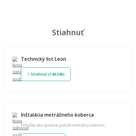
Stiahnuť
Technický list Leon
Stiahnuť (148.54k)
Inštalácia metrážneho koberca
Príručka ako správne položiť metrážny koberec.