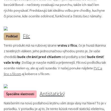
bezúdržbové – nečistoty zostávajú na povrchu, takže ich stačí len
rýchlo povysávať. Predstavujú tak ideálnu voľbu pre chodby, kuchyne
či pracovne, kde oceníte odolnosť, funkčnosť a čistotu bez námahy.
Filc
Podklad
Tento produkt má na rubovej strane
vrstvu z filcu
, čo je hustá tkanina
z textilných vlákien. Jeho jednoznačnou výhodou preto je, že vaše
chodidlá
bude chrániť pred chladom
od podlahy a tiež
bude tlmiť
vaše kroky
. Došľap je navyše mäkší a príjemnejší. Filcovú podložku tak
oceníte nielen vy, ale aj vaši susedia. V našej ponuke nájdete
PVC a
lino s filcom
aj koberce s filcom.
Antistatický
Špeciálne vlastnosti
Natešením na novú podlahovú krytinu vám stoja vlasy na hlave? To je v
poriadku. V poriadku je aj to, že tento kúsok nevodí statickú elektrinu,