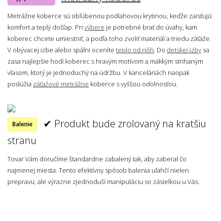
Metrážne koberce sú obľúbenou podlahovou krytinou, keďže zaisťujú
komfort a teplý došľap. Pri
výbere
je potrebné brať do úvahy, kam
koberec chcete umiestniť, a podľa toho zvoliť materiál a triedu záťaže.
V obývacej izbe alebo spálni oceníte
teplo od nôh
. Do
detskej izby
sa
zasa najlepšie hodí koberec s hravým motívom a mäkkým strihaným
vlasom, ktorý je jednoduchý na údržbu. V kanceláriách naopak
poslúžia
záťažové metrážne
koberce s vyššou odolnosťou.
✔ Produkt bude zrolovaný na kratšiu
Balenie
stranu
Tovar Vám doručíme štandardne zabalený tak, aby zaberal čo
najmenej miesta. Tento efektívny spôsob balenia uľahčí nielen
prepravu, ale výrazne zjednoduší manipuláciu so zásielkou u Vás.