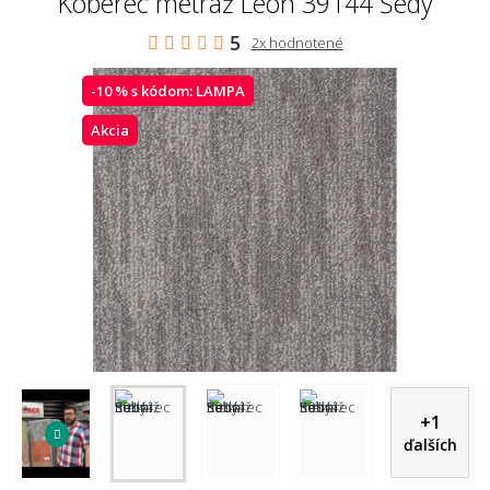
Koberec metráž Leon 39144 Šedý
5
2x hodnotené
-10 % s kódom:
LAMPA
Akcia
+
1
ďalších