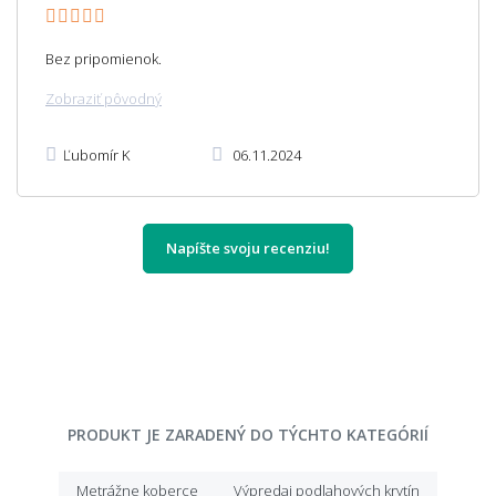
Bez pripomienok.
Zobraziť pôvodný
Ľubomír K
06.11.2024
Napíšte svoju recenziu!
PRODUKT JE ZARADENÝ DO TÝCHTO KATEGÓRIÍ
Metrážne koberce
Výpredaj podlahových krytín