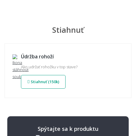
Stiahnuť
Údržba rohoží
Ako udržať rohožku v top stave?
Stiahnuť (150k)
Spýtajte sa k produktu