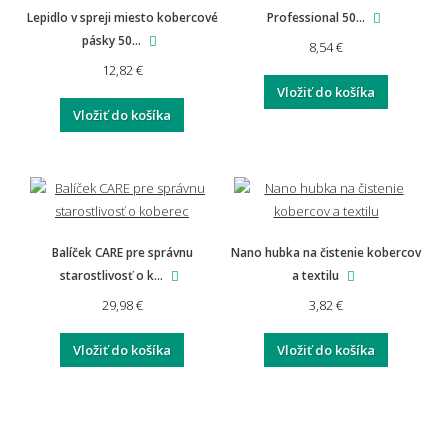
Aká je záruka na rohože a predložky?
Lepidlo v spreji miesto kobercové
Professional 50...
pásky 50...
8,54 €
12,82 €
Vložiť do košíka
Vyplatí se investovať do kvalitnejšej rohože?
Vložiť do košíka
Balíček CARE pre správnu
Nano hubka na čistenie kobercov
starostlivosť o k...
a textilu
29,98 €
3,82 €
Vložiť do košíka
Vložiť do košíka