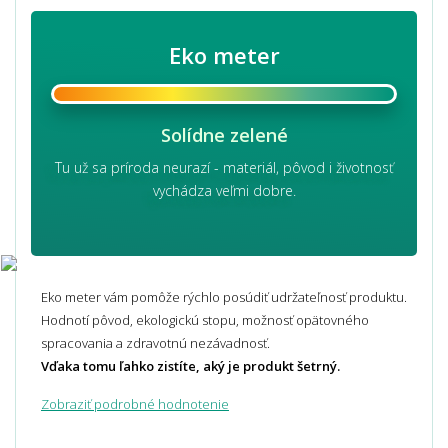
Eko meter
Solídne zelené
Tu už sa príroda neurazí - materiál, pôvod i životnosť
vychádza veľmi dobre.
Eko meter vám pomôže rýchlo posúdiť udržateľnosť produktu.
Hodnotí pôvod, ekologickú stopu, možnosť opätovného
spracovania a zdravotnú nezávadnosť.
Vďaka tomu ľahko zistíte, aký je produkt šetrný.
Zobraziť podrobné hodnotenie