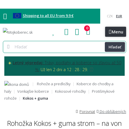
Shipping to all EU from 9.9 €
0
Blog
Vzorkovňa
Bratislava
Kontakt
Menu
Hľadať
☀️
Letný výpredaj:
Trávy, podlahy aj koberce so zľavou až 50
⏰
%.
Už len 2 dni a 12 : 28 : 28.
Rohože a predložky
Koberce do chodby a
haly
Vonkajšie koberce
Kokosové rohožky
Protišmykové
rohože
Kokos + guma
Porovnat
Do obľúbených
Rohožka Kokos + guma strom – na von