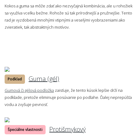
Kokos a guma sa môže zdať ako nezvyčajná kombinácia, ale u rohožiek
sa využíva vcelku bežne. Rohože sú tak prírodnejší a pružnejšie. Tento
rad je vyzdobená mnohými vtipnými a veselými vyobrazeniami ako
zvieratiek, tak abstraktných motívov.
Guma (gél)
Podklad
Gumová či gélová podložka
zaisťuje, že tento kúsok lepšie drží na
podklade, pretože eliminuje posúvanie po podlahe. Ďalej neprepúšťa
vodu a zvyšuje pevnosť.
Protišmykový
Špeciálne vlastnosti