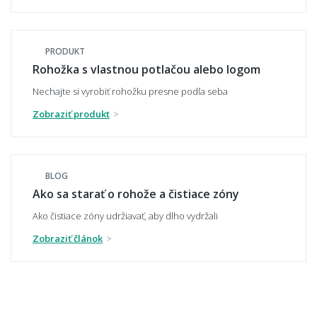
Je rohož protišmyková?
PRODUKT
Rohožka s vlastnou potlačou alebo logom
Vydrží vonkajšia rohož mráz, dážď a sneh?
Nechajte si vyrobiť rohožku presne podľa seba
Zobraziť produkt
Nezvlhne alebo nesplesnivie kúpeľňová
predložka?
BLOG
Ako sa starať o rohože a čistiace zóny
Ako čistiace zóny udržiavať, aby dlho vydržali
🧼 Čistenie a údržba
Zobraziť článok
Ako sa rohož čistí a udržuje?