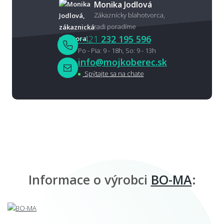
Monika Jodlová
Zákaznícky blahotvorca,
radi poradíme
+421
232 195 596
Po - Pia: 9 - 18h, So: 9 - 13h
info@mojkoberec.sk
Spýtajte sa na chate
Informace o výrobci
BO-MA
: