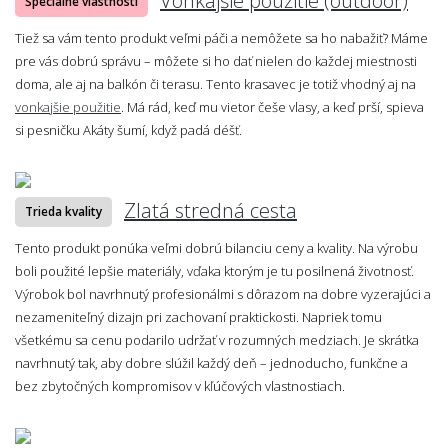
Vonkajšie použitie (outdoor)
Špeciálne vlastnosti
Tiež sa vám tento produkt veľmi páči a nemôžete sa ho nabažiť? Máme
pre vás dobrú správu – môžete si ho dať nielen do každej miestnosti
doma, ale aj na balkón či terasu. Tento krasavec je totiž vhodný aj na
vonkajšie použitie
. Má rád, keď mu vietor češe vlasy, a keď prší, spieva
si pesničku Akáty šumí, když padá déšť.
Zlatá stredná cesta
Trieda kvality
Tento produkt ponúka veľmi dobrú bilanciu ceny a kvality. Na výrobu
boli použité lepšie materiály, vďaka ktorým je tu posilnená životnosť.
Výrobok bol navrhnutý profesionálmi s dôrazom na dobre vyzerajúci a
nezameniteľný dizajn pri zachovaní praktickosti. Napriek tomu
všetkému sa cenu podarilo udržať v rozumných medziach. Je skrátka
navrhnutý tak, aby dobre slúžil každý deň – jednoducho, funkčne a
bez zbytočných kompromisov v kľúčových vlastnostiach.