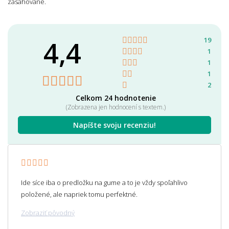
zasahované.
4,4
19
1
1
1
2
Celkom 24 hodnotenie
(Zobrazena jen hodnocení s textem.)
Napíšte svoju recenziu!
Ide síce iba o predložku na gume a to je vždy spoľahlivo
položené, ale napriek tomu perfektné.
Zobraziť pôvodný