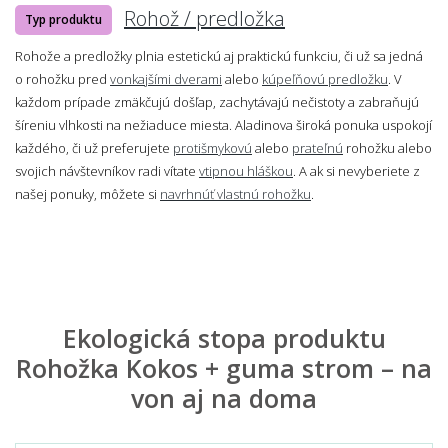
Rohož / predložka
Typ produktu
Rohože a predložky plnia estetickú aj praktickú funkciu, či už sa jedná
o rohožku pred
vonkajšími dverami
alebo
kúpeľňovú predložku
. V
každom prípade zmäkčujú došľap, zachytávajú nečistoty a zabraňujú
šíreniu vlhkosti na nežiaduce miesta. Aladinova široká ponuka uspokojí
každého, či už preferujete
protišmykovú
alebo
prateľnú
rohožku alebo
svojich návštevníkov radi vítate
vtipnou hláškou
. A ak si nevyberiete z
našej ponuky, môžete si
navrhnúť vlastnú rohožku
.
Ekologická stopa produktu
Rohožka Kokos + guma strom – na
von aj na doma