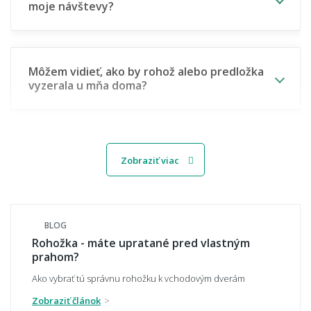
moje návštevy?
Môžem vidieť, ako by rohož alebo predložka
vyzerala u mňa doma?
🧵 Materiál a odolnosť
Zobraziť viac
Aký materiál rohože najlepšie zachytí
nečistotu a blato z topánok?
BLOG
Rohožka - máte upratané pred vlastným
prahom?
Čo je kokosová rohož a na čo sa hodí?
Ako vybrať tú správnu rohožku k vchodovým dverám
Zobraziť článok