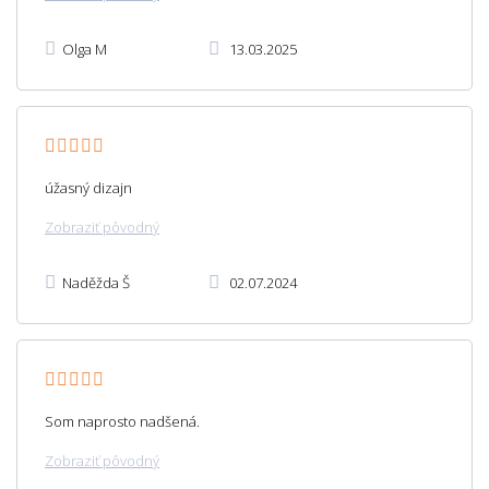
Olga M
13.03.2025
úžasný dizajn
Zobraziť pôvodný
Naděžda Š
02.07.2024
Som naprosto nadšená.
Zobraziť pôvodný