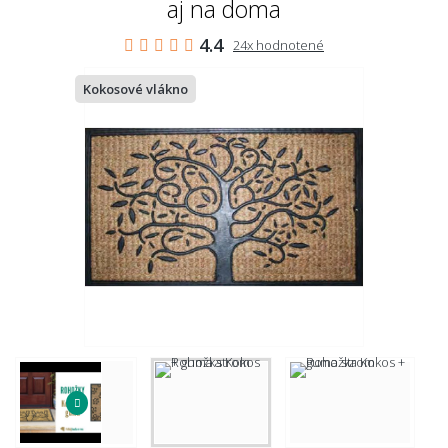
aj na doma
4.4
24x hodnotené
Kokosové vlákno