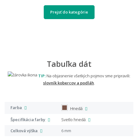
Prejsť do kategórie
Tabuľka dát
TIP:
Na objasnenie všetkých pojmov sme pripravili:
slovník kobercov a podláh
.
Farba
Hnedá
Špecifikácia farby
Svetlo hnedá
Celková výška
6 mm