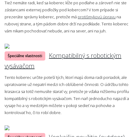
Tiež nemáte radi, keď sa koberec kĺže po podlahe a zároveň nie ste
zástancami externej podložky pod kobercom? V tom prípade si
prezeráte správny koberec, pretože má
protišmykovú úpravu
na
rubovej strane, a tým pádom dobre drží na podklade. Tento koberec
vám nikam pochodovať nebude, ani na sever, ani na juh.
Kompatibilný s robotickým
Špeciálne vlastnosti
vysávačom
Tento koberec určite poteší tých, ktorí majú doma radi poriadok, ale
upratovanie už nepatrí medzi ich obľúbené činnosti. O údržbu tohto
krasavca sa totiž nemusíte starať vy, pretože je vďaka nižšiemu profilu
kompatibilný s robotickým vysávačom. Ten naň jednoducho najazdí a
vysaje ho a vy medzitým môžete v pokoji sedieť na pohovke a
kontrolovať ho, či to robí dobre.