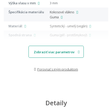
Výška vlasu v mm
3 mm
Špecifikácia materiálu
Kokosové vlákno
Guma
Materiál
Syntetický - umelý (vegán)
Spodná strana
Guma (gél - protišmykový)
Zobraziť viac parametrov
Porovnať s iným produktom
Detaily