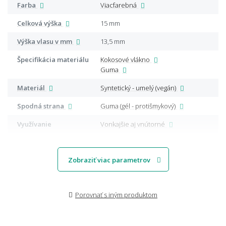
Farba
Viacfarebná
Celková výška
15 mm
Výška vlasu v mm
13,5 mm
Špecifikácia materiálu
Kokosové vlákno
Guma
Materiál
Syntetický - umelý (vegán)
Spodná strana
Guma (gél - protišmykový)
Využívanie
Vonkajšie aj vnútorné
Zobraziť viac parametrov
Porovnať s iným produktom