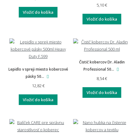
5,10 €
Môžem si nechať rohož vyrobiť na mieru?
Vložiť do košíka
Vložiť do košíka
Aká je doprava a vrátenie tovaru?
Čistič kobercov Dr. Aladin
Aká je záruka na rohože a predložky?
Lepidlo v spreji miesto kobercové
Professional 50...
pásky 50...
8,54 €
12,82 €
Vložiť do košíka
Vyplatí se investovať do kvalitnejšej rohože?
Vložiť do košíka