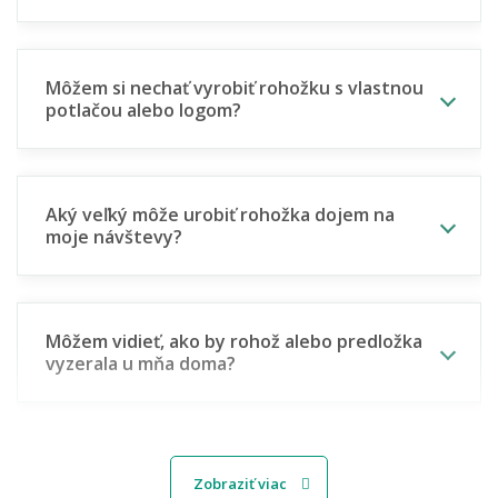
Môžem si nechať vyrobiť rohožku s vlastnou
potlačou alebo logom?
Aký veľký môže urobiť rohožka dojem na
moje návštevy?
Môžem vidieť, ako by rohož alebo predložka
vyzerala u mňa doma?
🧵 Materiál a odolnosť
Zobraziť viac