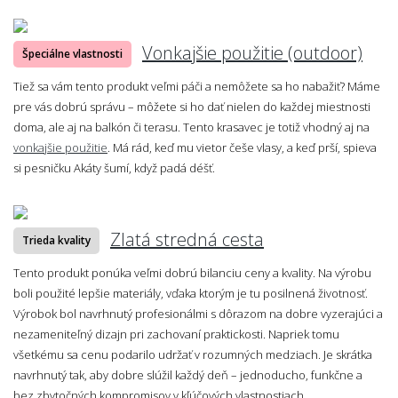
Vonkajšie použitie (outdoor)
Špeciálne vlastnosti
Tiež sa vám tento produkt veľmi páči a nemôžete sa ho nabažiť? Máme
pre vás dobrú správu – môžete si ho dať nielen do každej miestnosti
doma, ale aj na balkón či terasu. Tento krasavec je totiž vhodný aj na
vonkajšie použitie
. Má rád, keď mu vietor češe vlasy, a keď prší, spieva
si pesničku Akáty šumí, když padá déšť.
Zlatá stredná cesta
Trieda kvality
Tento produkt ponúka veľmi dobrú bilanciu ceny a kvality. Na výrobu
boli použité lepšie materiály, vďaka ktorým je tu posilnená životnosť.
Výrobok bol navrhnutý profesionálmi s dôrazom na dobre vyzerajúci a
nezameniteľný dizajn pri zachovaní praktickosti. Napriek tomu
všetkému sa cenu podarilo udržať v rozumných medziach. Je skrátka
navrhnutý tak, aby dobre slúžil každý deň – jednoducho, funkčne a
bez zbytočných kompromisov v kľúčových vlastnostiach.