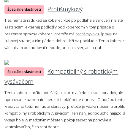
Protišmykový
Špeciálne vlastnosti
Tiež nemáte radi, keď sa koberec kĺže po podlahe a zároveň nie ste
zástancami externej podložky pod kobercom? V tom prípade si
prezeráte správny koberec, pretože má
protišmykovú úpravu
na
rubovej strane, a tým pádom dobre drží na podklade. Tento koberec
vám nikam pochodovať nebude, ani na sever, ani na juh.
Kompatibilný s robotickým
Špeciálne vlastnosti
vysávačom
Tento koberec určite poteší tých, ktorí majú doma radi poriadok, ale
upratovanie už nepatrí medzi ich obľúbené činnosti. O údržbu tohto
krasavca sa totiž nemusíte starať vy, pretože je vďaka nižšiemu profilu
kompatibilný s robotickým vysávačom. Ten naň jednoducho najazdí a
vysaje ho a vy medzitým môžete v pokoji sedieť na pohovke a
kontrolovať ho, či to robí dobre.