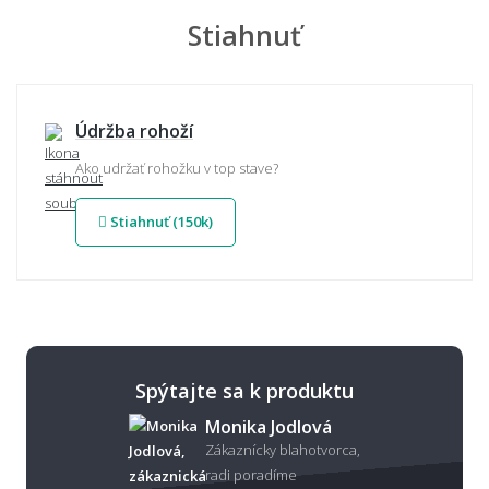
Stiahnuť
Údržba rohoží
Ako udržať rohožku v top stave?
Stiahnuť (150k)
Spýtajte sa k produktu
Monika Jodlová
Zákaznícky blahotvorca,
radi poradíme