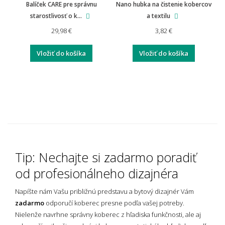
Balíček CARE pre správnu
Nano hubka na čistenie kobercov
starostlivosť o k...
a textilu
29,98 €
3,82 €
Vložiť do košíka
Vložiť do košíka
Tip: Nechajte si zadarmo poradiť
od profesionálneho dizajnéra
Napíšte nám Vašu približnú predstavu a bytový dizajnér Vám
zadarmo
odporučí koberec presne podľa vašej potreby.
Nielenže navrhne správny koberec z hľadiska funkčnosti, ale aj