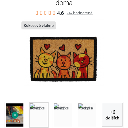
doma
4.6
74x hodnotené
Kokosové vlákno
+
6
ďalších