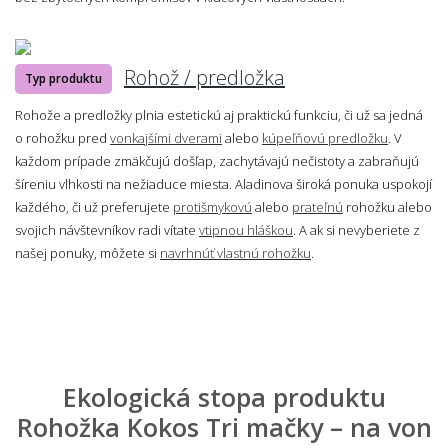
Rohož / predložka
Typ produktu
Rohože a predložky plnia estetickú aj praktickú funkciu, či už sa jedná
o rohožku pred
vonkajšími dverami
alebo
kúpeľňovú predložku
. V
každom prípade zmäkčujú došľap, zachytávajú nečistoty a zabraňujú
šíreniu vlhkosti na nežiaduce miesta. Aladinova široká ponuka uspokojí
každého, či už preferujete
protišmykovú
alebo
prateľnú
rohožku alebo
svojich návštevníkov radi vítate
vtipnou hláškou
. A ak si nevyberiete z
našej ponuky, môžete si
navrhnúť vlastnú rohožku
.
Ekologická stopa produktu
Rohožka Kokos Tri mačky – na von