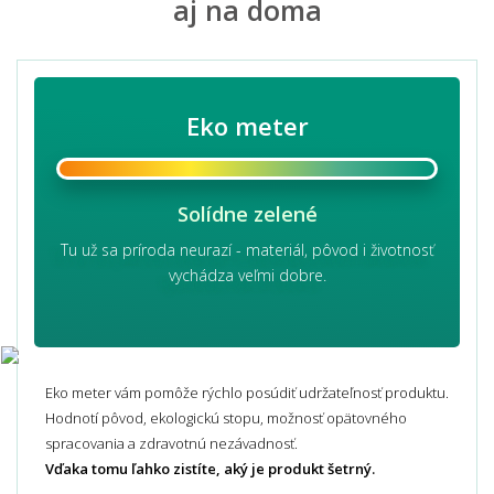
aj na doma
Eko meter
Solídne zelené
Tu už sa príroda neurazí - materiál, pôvod i životnosť
vychádza veľmi dobre.
Eko meter vám pomôže rýchlo posúdiť udržateľnosť produktu.
Hodnotí pôvod, ekologickú stopu, možnosť opätovného
spracovania a zdravotnú nezávadnosť.
Vďaka tomu ľahko zistíte, aký je produkt šetrný.