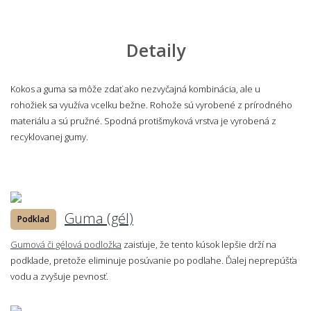
Detaily
Kokos a guma sa môže zdať ako nezvyčajná kombinácia, ale u
rohožiek sa využíva vcelku bežne. Rohože sú vyrobené z prírodného
materiálu a sú pružné. Spodná protišmyková vrstva je vyrobená z
recyklovanej gumy.
Guma (gél)
Podklad
Gumová či gélová podložka
zaisťuje, že tento kúsok lepšie drží na
podklade, pretože eliminuje posúvanie po podlahe. Ďalej neprepúšťa
vodu a zvyšuje pevnosť.