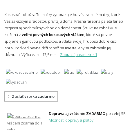
Kokosová rohožka Tri mačky vyobrazuje hravé a veselé mačky, ktoré
Vás zakaždým s radosťou privítajú doma. Krásna farebná paleta farieb
rozjasní aj pochmúrny vchod do domácnosti. Štruktúra rohožky je
zložená z
veľmi pevných kokosových vlákien
, ktoré sú pevne
spojené s gumovou podložkou, a vďaka svojej hrubosti dobre čistí
obuv. Podklad pevne drží rohož na mieste, aby sa zabránilo jej
skĺznutiu.
Výška vlasu: 13,5 mm.
Zobraziť parametre
Zaslať vzorku zadarmo
Doprava aj vrátenie ZADARMO
po celej SR
Možnosti dopravy a platby