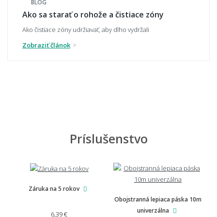
BLOG
Ako sa starať o rohože a čistiace zóny
Ako čistiace zóny udržiavať, aby dlho vydržali
🧼 Čistenie a údržba
Zobraziť článok
Ako sa rohož čistí a udržuje?
Dá sa rohož vyprať v práčke?
Príslušenstvo
Ako zabrániť zápachu u vonkajšej rohože?
Záruka na 5 rokov
📏 Na mieru, doprava a záruka
Obojstranná lepiaca páska 10m
univerzálna
6,39 €