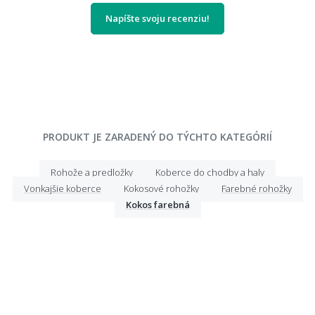
Napíšte svoju recenziu!
PRODUKT JE ZARADENÝ DO TÝCHTO KATEGÓRIÍ
Rohože a predložky
Koberce do chodby a haly
Vonkajšie koberce
Kokosové rohožky
Farebné rohožky
Kokos farebná