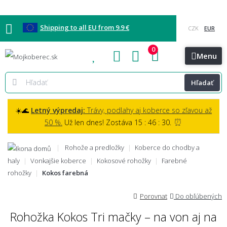
Shipping to all EU from 9.9 €
0
Blog
Vzorkovňa
Bratislava
Kontakt
Menu
Hľadať
☀️🌊
Letný výpredaj:
Trávy, podlahy aj koberce so zľavou až
⏰
50 %.
Už len dnes! Zostáva 15 : 46 : 29.
Rohože a predložky
Koberce do chodby a
haly
Vonkajšie koberce
Kokosové rohožky
Farebné
rohožky
Kokos farebná
Porovnat
Do obľúbených
Rohožka Kokos Tri mačky – na von aj na