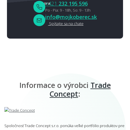
+421
232 195 596
Po - Pia: 9 - 18h, So: 9 - 13h
info@mojkoberec.sk
Spýtajte sa na chate
Informace o výrobci
Trade
Concept
:
Spoločnosť Trade Concept s.r.o. ponúka veľké portfólio produktov pre