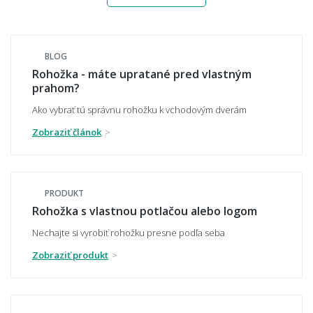
Aký materiál rohože najlepšie zachytí
nečistotu a blato z topánok?
BLOG
Rohožka - máte upratané pred vlastným
prahom?
Čo je kokosová rohož a na čo sa hodí?
Ako vybrať tú správnu rohožku k vchodovým dverám
Zobraziť článok
Je rohož protišmyková?
PRODUKT
Rohožka s vlastnou potlačou alebo logom
Vydrží vonkajšia rohož mráz, dážď a sneh?
Nechajte si vyrobiť rohožku presne podľa seba
Zobraziť produkt
Nezvlhne alebo nesplesnivie kúpeľňová
predložka?