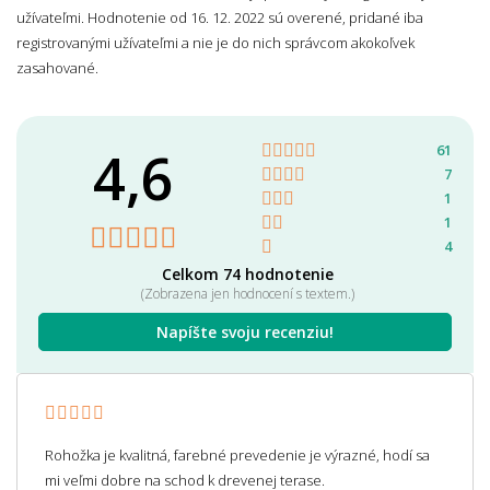
užívateľmi. Hodnotenie od 16. 12. 2022 sú overené, pridané iba
registrovanými užívateľmi a nie je do nich správcom akokoľvek
zasahované.
4,6
61
7
1
1
4
Celkom 74 hodnotenie
(Zobrazena jen hodnocení s textem.)
Napíšte svoju recenziu!
Rohožka je kvalitná, farebné prevedenie je výrazné, hodí sa
mi veľmi dobre na schod k drevenej terase.