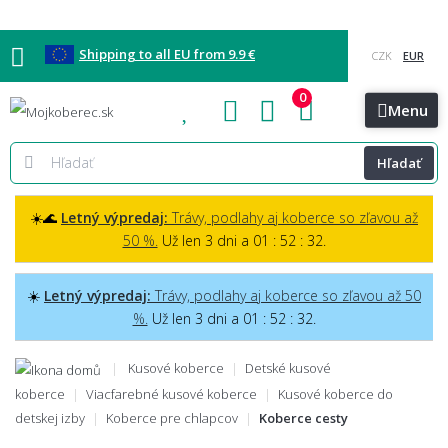
Shipping to all EU from 9.9 €
0
Blog
Vzorkovňa
Bratislava
Kontakt
Menu
Hľadať
☀️🌊
Letný výpredaj:
Trávy, podlahy aj koberce so zľavou až
50 %.
Už len 3 dni a 01 : 52 : 31.
☀️
Letný výpredaj:
Trávy, podlahy aj koberce so zľavou až 50
%.
Už len 3 dni a 01 : 52 : 31.
Kusové koberce
Detské kusové
koberce
Viacfarebné kusové koberce
Kusové koberce do
detskej izby
Koberce pre chlapcov
Koberce cesty