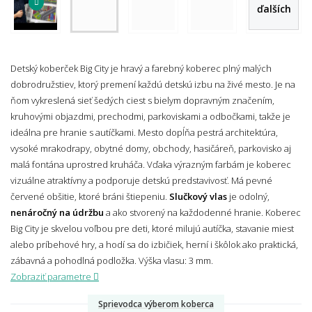
ďalších
Detský koberček Big City je hravý a farebný koberec plný malých
dobrodružstiev, ktorý premení každú detskú izbu na živé mesto. Je na
ňom vykreslená sieť šedých ciest s bielym dopravným značením,
kruhovými objazdmi, prechodmi, parkoviskami a odbočkami, takže je
ideálna pre hranie s autíčkami. Mesto dopĺňa pestrá architektúra,
vysoké mrakodrapy, obytné domy, obchody, hasičáreň, parkovisko aj
malá fontána uprostred kruháča. Vďaka výrazným farbám je koberec
vizuálne atraktívny a podporuje detskú predstavivosť. Má pevné
červené obšitie, ktoré bráni štiepeniu.
Slučkový
vlas
je odolný,
nenáročný na údržbu
a ako stvorený na každodenné hranie. Koberec
Big City je skvelou voľbou pre deti, ktoré milujú autíčka, stavanie miest
alebo príbehové hry, a hodí sa do izbičiek, herní i škôlok ako praktická,
zábavná a pohodlná podložka.
Výška vlasu: 3 mm.
Zobraziť parametre
Sprievodca výberom koberca