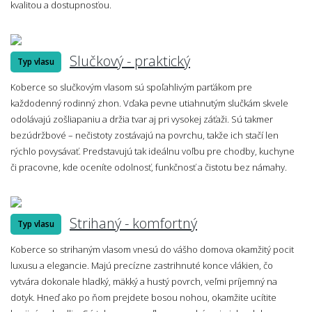
kvalitou a dostupnosťou.
Slučkový - praktický
Typ vlasu
Koberce so slučkovým vlasom sú spoľahlivým parťákom pre
každodenný rodinný zhon. Vďaka pevne utiahnutým slučkám skvele
odolávajú zošliapaniu a držia tvar aj pri vysokej záťaži. Sú takmer
bezúdržbové – nečistoty zostávajú na povrchu, takže ich stačí len
rýchlo povysávať. Predstavujú tak ideálnu voľbu pre chodby, kuchyne
či pracovne, kde oceníte odolnosť, funkčnosť a čistotu bez námahy.
Strihaný - komfortný
Typ vlasu
Koberce so strihaným vlasom vnesú do vášho domova okamžitý pocit
luxusu a elegancie. Majú precízne zastrihnuté konce vlákien, čo
vytvára dokonale hladký, mäkký a hustý povrch, veľmi príjemný na
dotyk. Hneď ako po ňom prejdete bosou nohou, okamžite ucítite