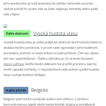
Jeho prednosťou je totiž jednoduchá údržba. Nemusíte sa preto
obávať položiť ho aj tam, kde sa často objavujú omrvinky alebo padá
veľa chlpov.
Vysoká hustota vlasu
Ďalšie vlastnosti
Vysoká hustota vlasu je veľmi praktická vlastnosť, ktorá tomuto kobercu
dodáva mnoho predností. V prvom rade vypovedá o jeho kvalitnom
prevedení, pretože vo svete kobercov platí príslovie „Čím viac vlasov,
tým viac superkoberec.“ Ďalšou výhodou je, že sa tento krasavec
dobre udržuje
, keďže medzi vláknami nie je príliš priestoru, kam by
mohli zapadať nečistoty. V neposlednom rade potom vysoká hustota
vlasu zvyšuje komfort došľapu.
Belgicko
Krajina pôvodu
Belgicko patrí medzi európske kobercové veľmoci, s výrobou
koncentrovanou najmä okolo mesta Kortrijk. Krajina je preslávená