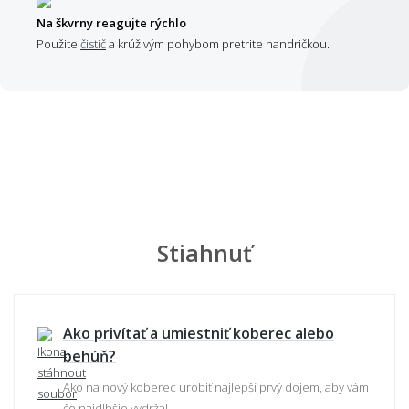
Na škvrny reagujte rýchlo
Použite
čistič
a krúživým pohybom pretrite handričkou.
Stiahnuť
Ako privítať a umiestniť koberec alebo
behúň?
Ako na nový koberec urobiť najlepší prvý dojem, aby vám
čo najdlhšie vydržal.