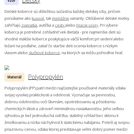
Detský
Vzor
Detské koberce sú dôležitou súčasťou každej detskej izby, pričom
ponúkame ako
kusové
, tak
metrážne
varianty. Obľúbené detské motívy
zahŕňajú
zvieratká
, autíčka a
cesty
alebo
hracie vzory
. Pri výbere
koberca je potrebné zohľadniť vek dieťaťa - pre najmenšie deti sú
vhodné mäkšie koberce poskytujúce väčší komfort pri sedení alebo
ležaní na podlahe, zatiaľ čo staršie deti ocenia koberce s nízkym
vlasom alebo
slučkové koberce
, na ktorých sa môžu pohodlne hrať.
Polypropylén
Materiál
Polypropylén (PP) patrí medzi najčastejšie používané materiály vďaka
svojej vysokej praktickosti a odolnosti. Vyznačuje sa pevnosťou,
dobrou odolnosťou voči škvrnám, opotrebovaniu aj pôsobeniu
chemických látok a zároveň minimálnou nasiakavosťou. Jeho veľkou
výhodou je tiež jednoduchá údržba, stabilný vzhľad bez sklonu k
žmolkovaniu a nízka náchylnosť k statickému nabíjaniu. Poteší aj svojou
priaznivou cenou, vďaka ktorej predstavuje veľmi dobrý pomer medzi