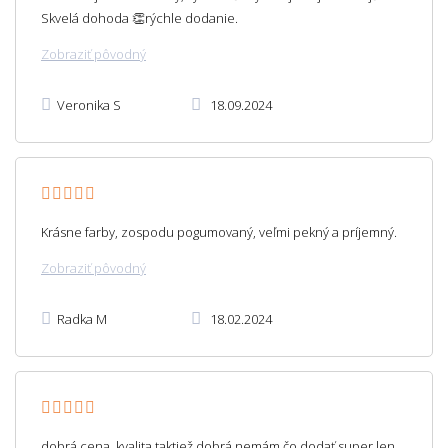
Skvelá dohoda 👏rýchle dodanie.
Zobraziť pôvodný
Veronika S
18.09.2024
Krásne farby, zospodu pogumovaný, veľmi pekný a príjemný.
Zobraziť pôvodný
Radka M
18.02.2024
dobrá cena, kvalita taktiež dobrá nemám čo dodať super len