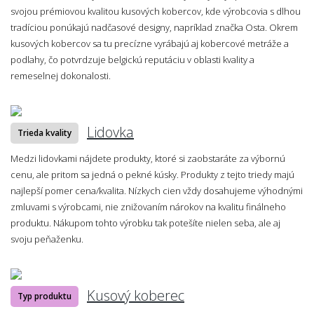
svojou prémiovou kvalitou kusových kobercov, kde výrobcovia s dlhou
tradíciou ponúkajú nadčasové designy, napríklad značka Osta. Okrem
kusových kobercov sa tu precízne vyrábajú aj kobercové metráže a
podlahy, čo potvrdzuje belgickú reputáciu v oblasti kvality a
remeselnej dokonalosti.
Lidovka
Trieda kvality
Medzi lidovkami nájdete produkty, ktoré si zaobstaráte za výbornú
cenu, ale pritom sa jedná o pekné kúsky. Produkty z tejto triedy majú
najlepší pomer cena/kvalita. Nízkych cien vždy dosahujeme výhodnými
zmluvami s výrobcami, nie znižovaním nárokov na kvalitu finálneho
produktu. Nákupom tohto výrobku tak potešíte nielen seba, ale aj
svoju peňaženku.
Kusový koberec
Typ produktu