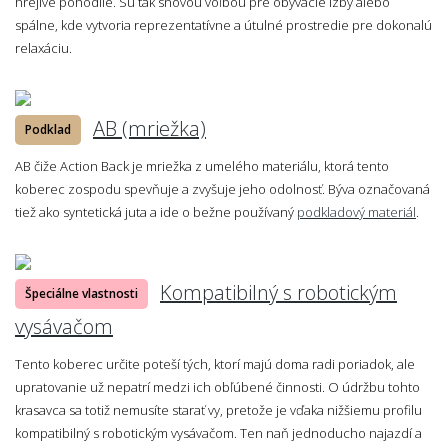
hrejivé pohodlie. Sú tak snovou voľbou pre obývacie izby alebo
spálne, kde vytvoria reprezentatívne a útulné prostredie pre dokonalú
relaxáciu.
AB (mriežka)
Podklad
AB čiže Action Back je mriežka z umelého materiálu, ktorá tento
koberec zospodu spevňuje a zvyšuje jeho odolnosť. Býva označovaná
tiež ako syntetická juta a ide o bežne používaný
podkladový materiál
.
Kompatibilný s robotickým
Špeciálne vlastnosti
vysávačom
Tento koberec určite poteší tých, ktorí majú doma radi poriadok, ale
upratovanie už nepatrí medzi ich obľúbené činnosti. O údržbu tohto
krasavca sa totiž nemusíte starať vy, pretože je vďaka nižšiemu profilu
kompatibilný s robotickým vysávačom. Ten naň jednoducho najazdí a