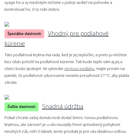
vysaje ho a vy medzitým môžete v pokoji sedieť na pohovke a
kontrolovať ho, či to robí dobre.
Vhodný pre podlahové
Špeciálne vlastnosti
kúrenie
Táto podlahová krytina má rada, keď je jej teplúčko, a preto ju môžete
bez obáv položiť na podlahové kúrenie. Tak bude teplo vám aj jej a
všetci budú spokojní. Ak vyberáte
vinylovú podlahu
, majte prosím na
pamäti, že podlahové vykurovanie nesmie presahovať 27 °C, aby platila
záruka.
Snadná údržba
Ďalšie vlastnosti
Pokiaľ chcete vašej domácnosti dodať šmrnc novou podlahovou
krytinou, ale zároveň je u vás neustály frmol spôsobený pohybom
mnohých rúk, nôh či labiek, tento produkt je pre vás ideálnou voľbou.