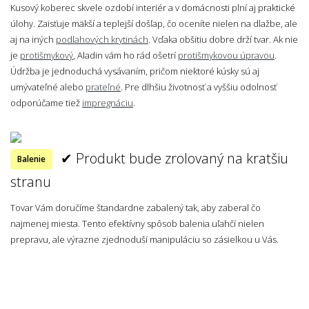
Kusový koberec skvele ozdobí interiér a v domácnosti plní aj praktické
úlohy. Zaisťuje mäkší a teplejší došľap, čo oceníte nielen na dlažbe, ale
aj na iných
podlahových krytinách
. Vďaka obšitiu dobre drží tvar. Ak nie
je
protišmykový
, Aladin vám ho rád ošetrí
protišmykovou úpravou
.
Údržba je jednoduchá vysávaním, pričom niektoré kúsky sú aj
umývateľné alebo
prateľné
. Pre dlhšiu životnosť a vyššiu odolnosť
odporúčame tiež
impregnáciu
.
✔ Produkt bude zrolovaný na kratšiu
Balenie
stranu
Tovar Vám doručíme štandardne zabalený tak, aby zaberal čo
najmenej miesta. Tento efektívny spôsob balenia uľahčí nielen
prepravu, ale výrazne zjednoduší manipuláciu so zásielkou u Vás.