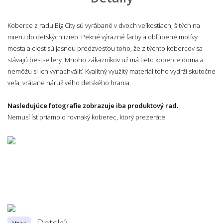
Koberce z radu Big City sú vyrábané v dvoch veľkostiach, šitých na
mieru do detských izieb. Pekné výrazné farby a obľúbené motívy
mesta a ciest sú jasnou predzvesťou toho, že z týchto kobercov sa
stávajú bestsellery. Mnoho zákazníkov už má tieto koberce doma a
nemôžu si ich vynachváliť. Kvalitný využitý materiál toho vydrží skutočne
veľa, vrátane náruživého detského hrania.
Nasledujúce fotografie zobrazuje iba produktový rad.
Nemusí ísť priamo o rovnaký koberec, ktorý prezeráte.