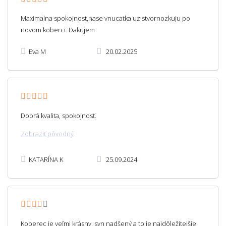
Maximalna spokojnost,nase vnucatka uz stvornozkuju po
novom koberci. Dakujem
Eva M
20.02.2025
Dobrá kvalita, spokojnosť.
Zobraziť pôvodný
KATARÍNA K
25.09.2024
Koberec je veľmi krásny, syn nadšený a to je najdôležitejšie.