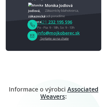
Monika Jodlová
Zákaznícky blahotvorca,
radi poradíme
+421
232 195 596
Po - Pia: 9 - 18h, So: 9 - 13h
info@mojkoberec.sk
Spýtajte sa na chate
Informace o výrobci
Associated
Weavers
: