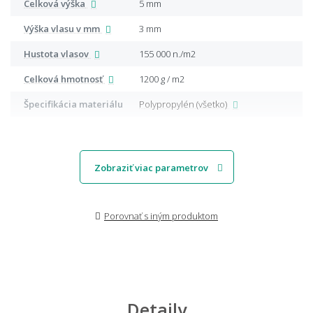
Celková výška
5 mm
Výška vlasu v mm
3 mm
Hustota vlasov
155 000 n./m2
Celková hmotnosť
1200 g / m2
Špecifikácia materiálu
Polypropylén (všetko)
Zobraziť viac parametrov
Porovnať s iným produktom
Detaily