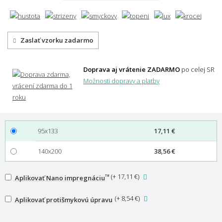
Zaslať vzorku zadarmo
Doprava aj vrátenie ZADARMO
po celej SR
Možnosti dopravy a platby
95x133
17,11 €
140x200
38,56 €
™
(
+ 17,11 €
)
Aplikovať Nano impregnáciu
(
+ 8,54 €
)
Aplikovať protišmykovú úpravu