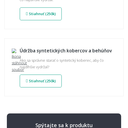
Stiahnuť (250k)
Údržba syntetických kobercov a behúňov
Ako sa správne starať o syntetický koberec, aby čo
najdlhšie vydržal?
Stiahnuť (250k)
Spýtajte sa k produktu