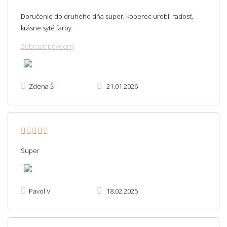
Doručenie do druhého dňa super, koberec urobil radosť,
krásne syté farby
Zobraziť pôvodný
Zdena Š
21.01.2026
Super
Pavol V
18.02.2025