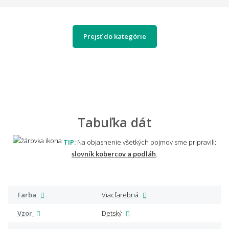
Prejsť do kategórie
Tabuľka dát
TIP:
Na objasnenie všetkých pojmov sme pripravili:
slovník kobercov a podláh
.
Farba
Viacfarebná
Vzor
Detský