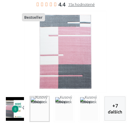
4.4
15x hodnotené
Bestseller
+
7
ďalších