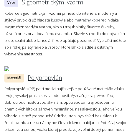
S geometrickými vzormi
Vzor
Koberce s geometrickými vzormi prinesú do interiéru moderný a
štýlový prvok, či už hľadáte
kusový
alebo
metrážny koberec
. Vďaka
svojim rôznorodým tvarom, ako sú trojuholníky, štvorce či kruhy,
oživujú priestor a dodajú mu dynamiku. Skvele sa hodia do obývacích
izieb, spální alebo kancelárií, kde upútajú pozornosť. Vybrať si môžete
zo širokej palety farieb a vzorov, ktoré ľahko zladíte s ostatným
vybavením miestnosti.
Polypropylén
Materiál
Polypropylén (PP) patrí medzi najčastejšie používané materiály vďaka
svojej vysokej praktickosti a odolnosti. Vyznačuje sa pevnosťou,
dobrou odolnosťou voči škvrnám, opotrebovaniu aj pôsobeniu
chemických látok a zároveň minimálnou nasiakavosťou. Jeho veľkou
výhodou je tiež jednoduchá údržba, stabilný vzhľad bez sklonu k
žmolkovaniu a nízka náchylnosť k statickému nabíjaniu. Poteší aj svojou
priaznivou cenou, vďaka ktorej predstavuje veľmi dobrý pomer medzi