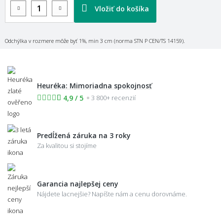
Vložiť do košíka
Odchýlka v rozmere môže byť 1%, min 3 cm (norma STN P CEN/TS 14159).
Heuréka: Mimoriadna spokojnosť
4,9 / 5
3 800+ recenzií
Predĺžená záruka na 3 roky
Za kvalitou si stojíme
Garancia najlepšej ceny
Nájdete lacnejšie? Napíšte nám a cenu dorovnáme.