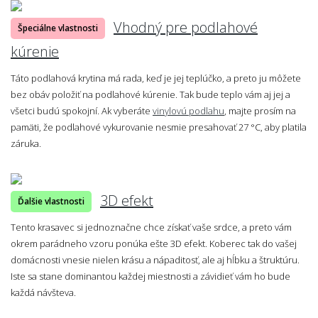
Vhodný pre podlahové
Špeciálne vlastnosti
kúrenie
Táto podlahová krytina má rada, keď je jej teplúčko, a preto ju môžete
bez obáv položiť na podlahové kúrenie. Tak bude teplo vám aj jej a
všetci budú spokojní. Ak vyberáte
vinylovú podlahu
, majte prosím na
pamäti, že podlahové vykurovanie nesmie presahovať 27 °C, aby platila
záruka.
3D efekt
Ďalšie vlastnosti
Tento krasavec si jednoznačne chce získať vaše srdce, a preto vám
okrem parádneho vzoru ponúka ešte 3D efekt. Koberec tak do vašej
domácnosti vnesie nielen krásu a nápaditosť, ale aj hĺbku a štruktúru.
Iste sa stane dominantou každej miestnosti a závidieť vám ho bude
každá návšteva.