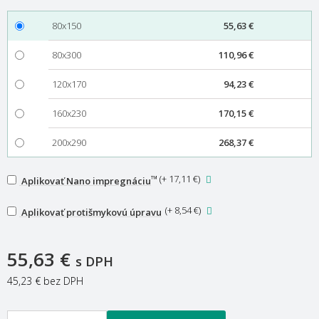
80x150
55,63 €
80x300
110,96 €
120x170
94,23 €
160x230
170,15 €
200x290
268,37 €
™
(
+ 17,11 €
)
Aplikovať Nano impregnáciu
(
+ 8,54 €
)
Aplikovať protišmykovú úpravu
55,63 €
s DPH
45,23 €
bez DPH