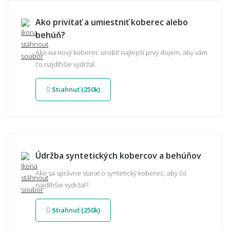
Ako privítať a umiestniť koberec alebo
behúň?
Ako na nový koberec urobiť najlepší prvý dojem, aby vám
čo najdlhšie vydržal.
Stiahnuť (250k)
Údržba syntetických kobercov a behúňov
Ako sa správne starať o syntetický koberec, aby čo
najdlhšie vydržal?
Stiahnuť (250k)