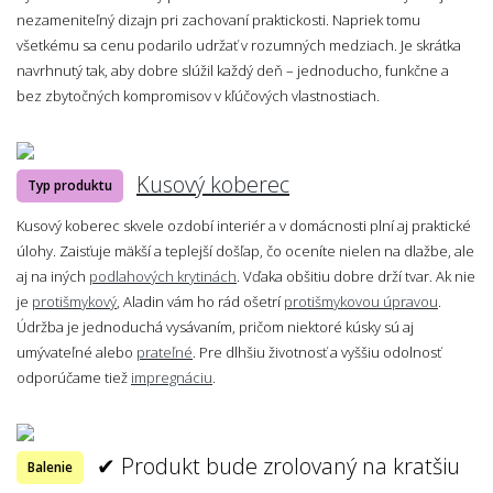
nezameniteľný dizajn pri zachovaní praktickosti. Napriek tomu
všetkému sa cenu podarilo udržať v rozumných medziach. Je skrátka
navrhnutý tak, aby dobre slúžil každý deň – jednoducho, funkčne a
bez zbytočných kompromisov v kľúčových vlastnostiach.
Kusový koberec
Typ produktu
Kusový koberec skvele ozdobí interiér a v domácnosti plní aj praktické
úlohy. Zaisťuje mäkší a teplejší došľap, čo oceníte nielen na dlažbe, ale
aj na iných
podlahových krytinách
. Vďaka obšitiu dobre drží tvar. Ak nie
je
protišmykový
, Aladin vám ho rád ošetrí
protišmykovou úpravou
.
Údržba je jednoduchá vysávaním, pričom niektoré kúsky sú aj
umývateľné alebo
prateľné
. Pre dlhšiu životnosť a vyššiu odolnosť
odporúčame tiež
impregnáciu
.
✔ Produkt bude zrolovaný na kratšiu
Balenie