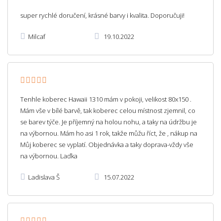
super rychlé doručení, krásné barvy i kvalita. Doporučuji!
Milcaf
19.10.2022
Tenhle koberec Hawaii 1310 mám v pokoji, velikost 80x150 .
Mám vše v bílé barvě, tak koberec celou místnost zjemnil, co
se barev týče. Je příjemný na holou nohu, a taky na údržbu je
na výbornou. Mám ho asi 1 rok, takže můžu říct, že , nákup na
Můj koberec se vyplatí. Objednávka a taky doprava-vždy vše
na výbornou. Laďka
Ladislava Š
15.07.2022