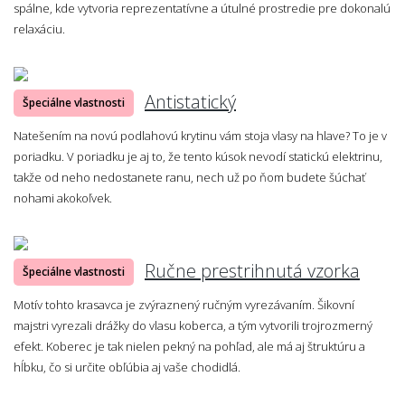
spálne, kde vytvoria reprezentatívne a útulné prostredie pre dokonalú
relaxáciu.
Antistatický
Špeciálne vlastnosti
Natešením na novú podlahovú krytinu vám stoja vlasy na hlave? To je v
poriadku. V poriadku je aj to, že tento kúsok nevodí statickú elektrinu,
takže od neho nedostanete ranu, nech už po ňom budete šúchať
nohami akokoľvek.
Ručne prestrihnutá vzorka
Špeciálne vlastnosti
Motív tohto krasavca je zvýraznený ručným vyrezávaním. Šikovní
majstri vyrezali drážky do vlasu koberca, a tým vytvorili trojrozmerný
efekt. Koberec je tak nielen pekný na pohľad, ale má aj štruktúru a
hĺbku, čo si určite obľúbia aj vaše chodidlá.