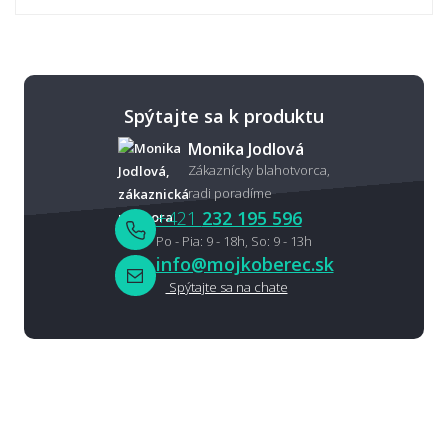
Spýtajte sa k produktu
Monika Jodlová
Zákaznícky blahotvorca,
radi poradíme
+421
232 195 596
Po - Pia: 9 - 18h, So: 9 - 13h
info@mojkoberec.sk
Spýtajte sa na chate