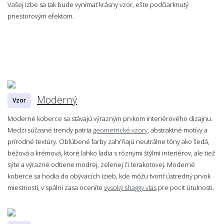
Vašej izbe sa tak bude vynímať krásny vzor, ešte podčiarknutý
priestorovým efektom.
Moderný
Vzor
Moderné koberce sa stávajú výrazným prvkom interiérového dizajnu.
Medzi súčasné trendy patria
geometrické vzory
, abstraktné motívy a
prírodné textúry. Obľúbené farby zahŕňajú neutrálne tóny ako šedá,
béžová a krémová, ktoré ľahko ladia s rôznymi štýlmi interiérov, ale tiež
sýte a výrazné odtiene modrej, zelenej či terakotovej. Moderné
koberce sa hodia do obývacích izieb, kde môžu tvoriť ústredný prvok
miestnosti, v spálni zasa oceníte
vysoký shaggy vlas
pre pocit útulnosti.