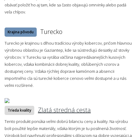
obávať položiť ho aj tam, kde sa často objavujú omrvinky alebo padá
veľa chlpov.
Turecko
Krajina pôvodu
Turecko je krajinou s dlhou tradíciou výroby kobercov, pričom hlavnou
výrobnou oblasťou je Gaziantep, kde sa sústreďujú desiatky až stovky
výrobcov. V Turecku sa vyrába väčšina najpredávanejších kusových
kobercov, vďaka kombinácii dobrej kvality, obľúbených vzorov a
dostupnej ceny. Vďaka rýchlej doprave kamiónom a absencii
importného cla sú turecké koberce cenovo veľmi dostupné a u nás
veľmi rozšírené.
Zlatá stredná cesta
Trieda kvality
Tento produkt ponúka veľmi dobrú bilanciu ceny a kvality. Na výrobu
boli použité lepšie materiály, vďaka ktorým je tu posilnená životnosť.
Výrobok bol navrhnutý profesionálmi s dôrazom na dobre vyzerajúci a