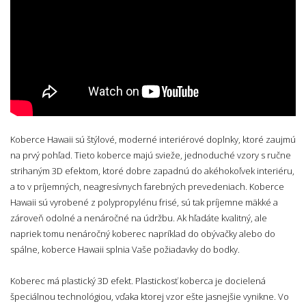
Koberce Hawaii sú štýlové, moderné interiérové doplnky, ktoré zaujmú
na prvý pohľad. Tieto koberce majú svieže, jednoduché vzory s ručne
strihaným 3D efektom, ktoré dobre zapadnú do akéhokoľvek interiéru,
a to v príjemných, neagresívnych farebných prevedeniach. Koberce
Hawaii sú vyrobené z polypropylénu frisé, sú tak príjemne mäkké a
zároveň odolné a nenáročné na údržbu. Ak hľadáte kvalitný, ale
napriek tomu nenáročný koberec napríklad do obývačky alebo do
spálne, koberce Hawaii splnia Vaše požiadavky do bodky.
Koberec má plastický 3D efekt. Plastickosť koberca je docielená
špeciálnou technológiou, vďaka ktorej vzor ešte jasnejšie vynikne. Vo