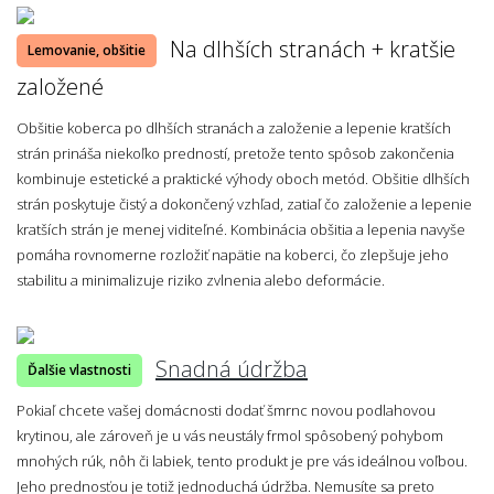
Na dlhších stranách + kratšie
Lemovanie, obšitie
založené
Obšitie koberca po dlhších stranách a založenie a lepenie kratších
strán prináša niekoľko predností, pretože tento spôsob zakončenia
kombinuje estetické a praktické výhody oboch metód. Obšitie dlhších
strán poskytuje čistý a dokončený vzhľad, zatiaľ čo založenie a lepenie
kratších strán je menej viditeľné. Kombinácia obšitia a lepenia navyše
pomáha rovnomerne rozložiť napätie na koberci, čo zlepšuje jeho
stabilitu a minimalizuje riziko zvlnenia alebo deformácie.
Snadná údržba
Ďalšie vlastnosti
Pokiaľ chcete vašej domácnosti dodať šmrnc novou podlahovou
krytinou, ale zároveň je u vás neustály frmol spôsobený pohybom
mnohých rúk, nôh či labiek, tento produkt je pre vás ideálnou voľbou.
Jeho prednosťou je totiž jednoduchá údržba. Nemusíte sa preto