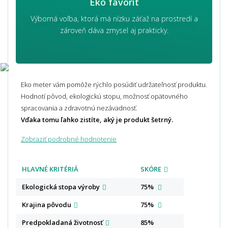
Eko favorit
Výborná voľba, ktorá má nízku záťaž na prostredí a
zároveň dáva zmysel aj prakticky.
Eko meter vám pomôže rýchlo posúdiť udržateľnosť produktu.
Hodnotí pôvod, ekologickú stopu, možnosť opätovného
spracovania a zdravotnú nezávadnosť.
Vďaka tomu ľahko zistíte, aký je produkt šetrný.
Zobraziť podrobné hodnotenie
HLAVNÉ KRITÉRIÁ
SKÓRE
Ekologická stopa
výroby
75%
Krajina
pôvodu
75%
Predpokladaná
životnosť
85%