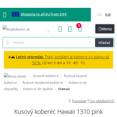
Shipping to all EU from 9.9 €
0
Blog
Vzorkovňa
Bratislava
Kontakt
Menu
Hľadať
☀️🌊
Letný výpredaj:
Trávy, podlahy aj koberce so zľavou až
50 %.
Už len 3 dni a 19 : 40 : 09.
Kusové koberce
Ružové kusové
koberce
Ružové moderné koberce
Koberce do
obývačky
Koberce do spálne
Hawaii
Porovnat
Do obľúbených
Kusový koberec Hawaii 1310 pink