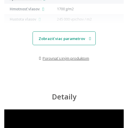
Hmotnosť vlasov
1700 g/m2
Hustota vlasov
245 000 vpichov / m2
Zobraziť viac parametrov
Porovnať s iným produktom
Detaily