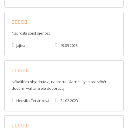
Naprosta spiokojenost
Jajina
19.09.2023
Několikáta objednávka, naprosto úžasné. Rychlost, výběr,
dodání, kvalita, vřele doporučuji
Hedvika Červinková
24.02.2023