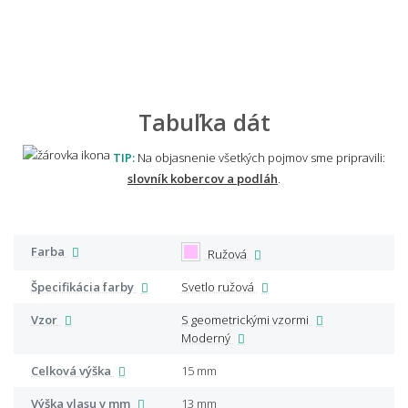
Tabuľka dát
TIP:
Na objasnenie všetkých pojmov sme pripravili:
slovník kobercov a podláh
.
Farba
Ružová
Špecifikácia farby
Svetlo ružová
Vzor
S geometrickými vzormi
Moderný
Celková výška
15 mm
Výška vlasu v mm
13 mm