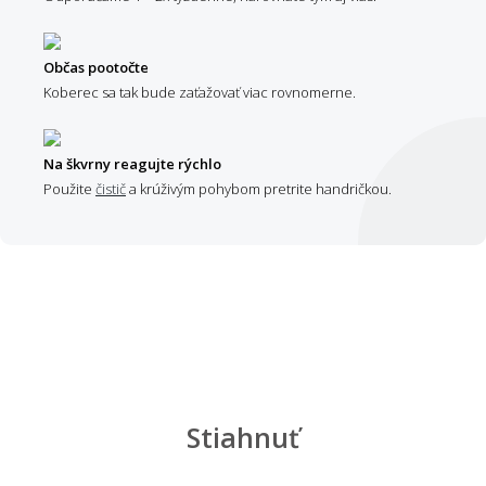
Občas pootočte
Koberec sa tak bude zaťažovať viac rovnomerne.
Na škvrny reagujte rýchlo
Použite
čistič
a krúživým pohybom pretrite handričkou.
Stiahnuť