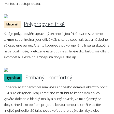
kvalitou a dostupnosťou.
Polypropylen frisé
Materiál
Keď je polypropylén upravený technológiou frisé, stane sa z neho
takmer superhrdina. Jednotlivé vlákna sa do seba zakrútia a následne
sú ošetrené parou. A tento koberec z polypropylénu frisé sa skutočne
naparovať môže, pretože je ešte odolnejší, lepšie drží farbu, má dlhšiu
životnosť a je ešte príjemnejší na dotyk aj došľap.
Strihaný - komfortný
Typ vlasu
Koberce so strihaným vlasom vnesú do vášho domova okamžitý pocit
luxusu a elegancie. Majú precízne zastrihnuté konce vlákien, čo
vytvára dokonale hladký, mäkký a hustý povrch, veľmi príjemný na
dotyk. Hneď ako po ňom prejdete bosou nohou, okamžite ucítite
hrejivé pohodlie. Sú tak snovou voľbou pre obývacie izby alebo