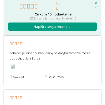
0
1
Celkom 15 hodnotenie
(Zobrazena jen hodnocení s textem.)
Napíšte svoju recenziu!
Koberec je super hunaty jemny na dotyk a samozrejme ze
poslucha ....lahni a lez ,
Viera M
04.03.2025