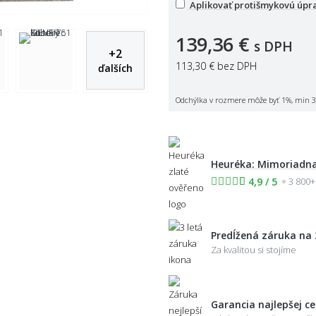
Aplikovať protišmykovú úpr
139,36 €
s DPH
+
2
113,30 €
bez DPH
ďalších
Odchýlka v rozmere môže byť 1%, min 3
Heuréka: Mimoriadna
4,9 / 5
3 800+
Predĺžená záruka na 
Za kvalitou si stojíme
Garancia najlepšej c