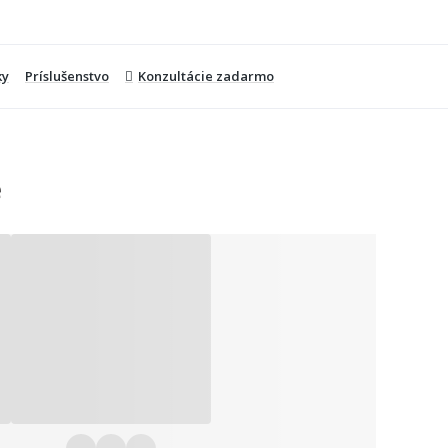
ky
Príslušenstvo
Konzultácie zadarmo
é