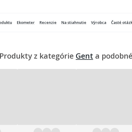
oduktu
Ekometer
Recenzie
Na stiahnutie
Výrobca
Časté otáz
Produkty z kategórie
Gent
a podobn