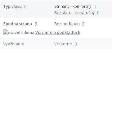
Typ vlasu
Strihaný - komfortný
Špeci
Bez vlasu - nenáročný
Spodná strana
Bez podkladu
Certi
Viac info o podkladoch
Využívanie
Vnútorné
Ďalši