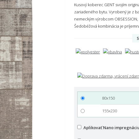
Kusový koberec GENT svojím origin
zariadeného bytu. Vyrobený je z ba
nemeckým výrobcom OBSESSION, kto
Šedobéžová kombinácia je príjemn
S
80x150
155x230
Aplikovať Nano impregnáci