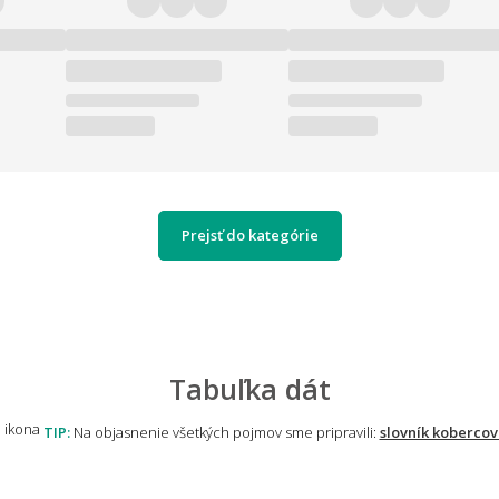
Prejsť do kategórie
Tabuľka dát
TIP:
Na objasnenie všetkých pojmov sme pripravili:
slovník kobercov