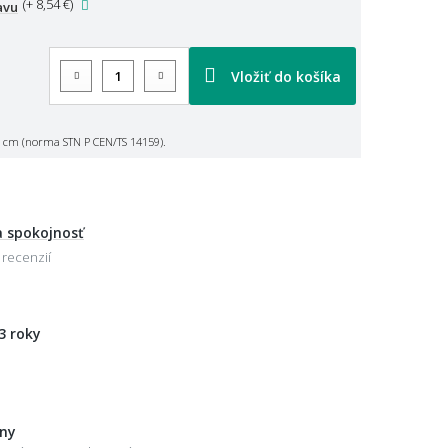
(
+ 8,54 €
)
avu
Vložiť do košíka
 cm (norma STN P CEN/TS 14159).
 spokojnosť
 recenzií
3 roky
eny