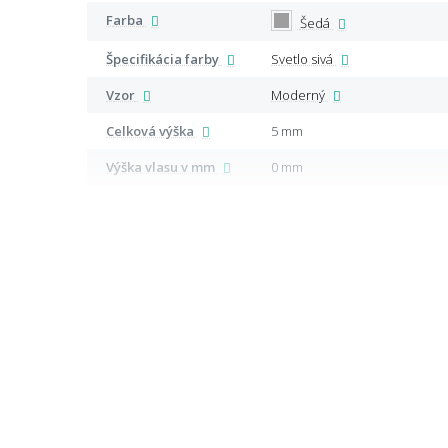
Farba
Šedá
Špecifikácia farby
Svetlo sivá
Vzor
Moderný
Celková výška
5 mm
Výška vlasu v mm
0 mm