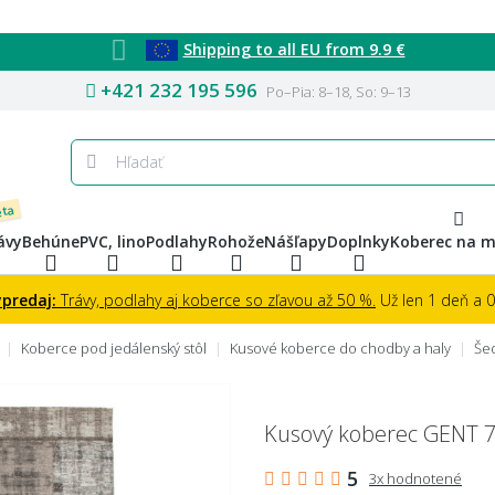
Shipping to all EU from 9.9 €
+421 232 195 596
Po–Pia: 8–18, So: 9–13
eta
ávy
Behúne
PVC, lino
Podlahy
Rohože
Nášľapy
Doplnky
Koberec na m
ýpredaj:
Trávy, podlahy aj koberce so zľavou až 50 %.
Už len 1 deň a 07
Koberce pod jedálenský stôl
Kusové koberce do chodby a haly
Še
Kusový koberec GENT 7
5
3x hodnotené