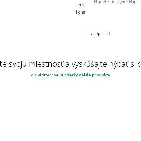
Nájdete lacnejšie? Napí
To najlepšie
te svoju miestnosť a vyskúšajte hýbať s
✓ Uvidíte v nej aj všetky ďalšie produkty.