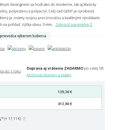
álnym desingnem sa hodí ako do moderne, tak aj klasicky
vlny, polyesteru a polyacryl. Celý rad GENT je vyrobená
rý je známy svojou precíznosťou a kvalitnými výrobkami.
á na pohľad.
Výška vlasu: 0 mm.
Zobraziť parametre
prievodca výberom koberca
Doprava aj vrátenie ZADARMO
po celej SR
Možnosti dopravy a platby
139,36 €
413,86 €
™
(
+ 17,11 €
)
u