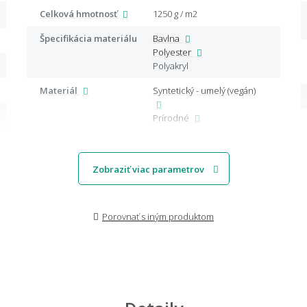
Celková hmotnosť
1250 g / m2
Špecifikácia materiálu
Bavlna
Polyester
Polyakryl
Materiál
Syntetický - umelý (vegán)
Prírodné
Zobraziť viac parametrov
Porovnať s iným produktom