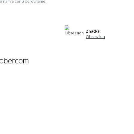
šte nám a cenu dorovnáme.
Značka:
Obsession
 kobercom