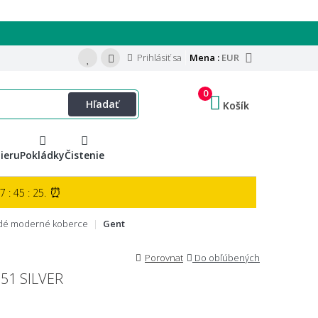
Prihlásiť sa
Mena :
EUR
0
Hľadať
Košík
ieru
Pokládky
Čistenie
⏰
 : 45 : 24.
dé moderné koberce
Gent
Porovnat
Do obľúbených
51 SILVER