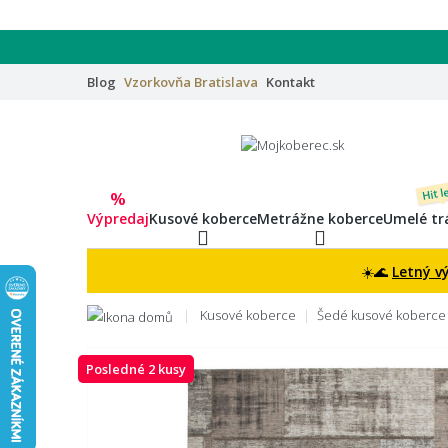
Blog
Vzorkovňa
Bratislava
Kontakt
Hit l
%
Výpredaj
Kusové koberce
Metrážne koberce
Umelé tr
☀️🌊
Letný v
Kusové koberce
Šedé kusové koberce
Posledné 2 kusy