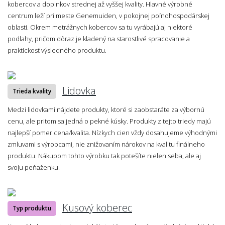
kobercov a doplnkov strednej až vyššej kvality. Hlavné výrobné
centrum leží pri meste Genemuiden, v pokojnej poľnohospodárskej
oblasti. Okrem metrážnych kobercov sa tu vyrábajú aj niektoré
podlahy, pričom dôraz je kladený na starostlivé spracovanie a
praktickosť výsledného produktu.
Lidovka
Trieda kvality
Medzi lidovkami nájdete produkty, ktoré si zaobstaráte za výbornú
cenu, ale pritom sa jedná o pekné kúsky. Produkty z tejto triedy majú
najlepší pomer cena/kvalita. Nízkych cien vždy dosahujeme výhodnými
zmluvami s výrobcami, nie znižovaním nárokov na kvalitu finálneho
produktu. Nákupom tohto výrobku tak potešíte nielen seba, ale aj
svoju peňaženku.
Kusový koberec
Typ produktu