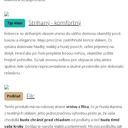
Strihaný - komfortný
Typ vlasu
Koberce so strihaným vlasom vnesú do vášho domova okamžitý pocit
luxusu a elegancie. Majú precízne zastrihnuté konce vlákien, čo
vytvára dokonale hladký, mäkký a hustý povrch, veľmi príjemný na
dotyk. Hneď ako po ňom prejdete bosou nohou, okamžite ucítite
hrejivé pohodlie. Sú tak snovou voľbou pre obývacie izby alebo
spálne, kde vytvoria reprezentatívne a útulné prostredie pre dokonalú
relaxáciu.
Filc
Podklad
Tento produkt má na rubovej strane
vrstvu z filcu
, čo je hustá tkanina
z textilných vlákien. Jeho jednoznačnou výhodou preto je, že vaše
chodidlá
bude chrániť pred chladom
od podlahy a tiež
bude tlmiť
vaše kroky
. Došľap je navyše mäkší a príjemnejší. Filcovú podložku tak