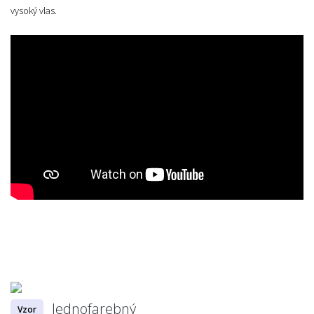
vysoký vlas.
Jednofarebný
Vzor