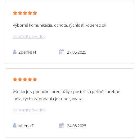
Výborná komunikácia, ochota, rýchlosť, koberec ok
Zobraziť pôvodný
Zdenka H
27.05.2025
Všetko je v poriadku, predložky k posteli sú pekné, farebne
ladia, rýchlosť dodania je super, vďaka
Zobraziť pôvodný
Milena T
24.05.2025