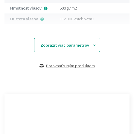
Hmotnosť vlasov
500 g / m2
Hustota vlasov
112 000 vpichov/m2
Zobraziť viac parametrov
Porovnať s iným produktom