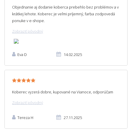
Objednanie aj dodanie koberca prebehlo bez problémov a v
krátkej lehote. Koberec je veľmi príjemný, farba zodpovedá
ponuke v e-shope.
Zobraziť pôvodný
Eva D
14.02.2025
Koberec vyzerá dobre, kupované na Vianoce, odporúčam
Zobraziť pôvodný
Tereza H
27.11.2025