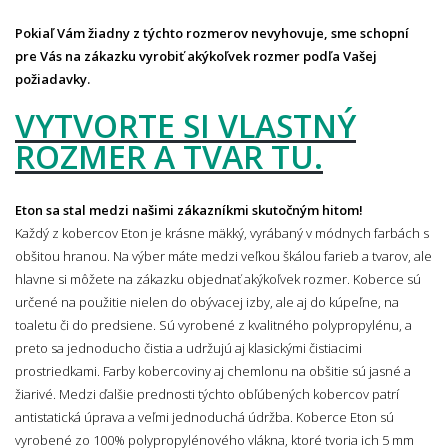
Pokiaľ Vám žiadny z týchto rozmerov nevyhovuje,
sme schopní
pre Vás na zákazku vyrobiť akýkoľvek rozmer podľa Vašej
požiadavky.
VYTVORTE SI VLASTNÝ
ROZMER A TVAR TU.
Eton sa stal medzi našimi zákazníkmi skutočným hitom!
Každý z kobercov Eton je krásne mäkký, vyrábaný v módnych farbách s
obšitou hranou. Na výber máte medzi veľkou škálou farieb a tvarov, ale
hlavne si môžete na zákazku objednať akýkoľvek rozmer. Koberce sú
určené na použitie nielen do obývacej izby, ale aj do kúpeľne, na
toaletu či do predsiene. Sú vyrobené z kvalitného polypropylénu, a
preto sa jednoducho čistia a udržujú aj klasickými čistiacimi
prostriedkami. Farby kobercoviny aj chemlonu na obšitie sú jasné a
žiarivé. Medzi ďalšie prednosti týchto obľúbených kobercov patrí
antistatická úprava a veľmi jednoduchá údržba. Koberce Eton sú
vyrobené zo 100% polypropylénového vlákna, ktoré tvoria ich 5 mm