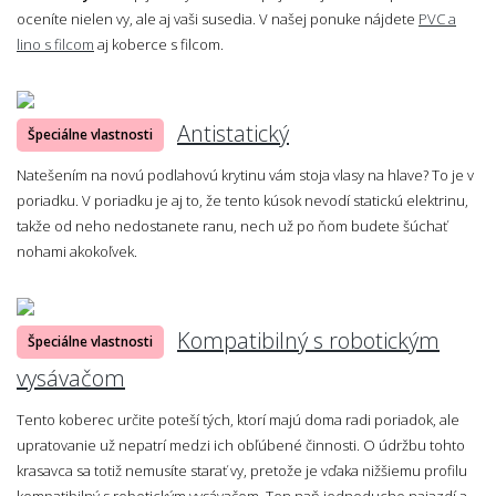
oceníte nielen vy, ale aj vaši susedia. V našej ponuke nájdete
PVC a
lino s filcom
aj koberce s filcom.
Antistatický
Špeciálne vlastnosti
Natešením na novú podlahovú krytinu vám stoja vlasy na hlave? To je v
poriadku. V poriadku je aj to, že tento kúsok nevodí statickú elektrinu,
takže od neho nedostanete ranu, nech už po ňom budete šúchať
nohami akokoľvek.
Kompatibilný s robotickým
Špeciálne vlastnosti
vysávačom
Tento koberec určite poteší tých, ktorí majú doma radi poriadok, ale
upratovanie už nepatrí medzi ich obľúbené činnosti. O údržbu tohto
krasavca sa totiž nemusíte starať vy, pretože je vďaka nižšiemu profilu
kompatibilný s robotickým vysávačom. Ten naň jednoducho najazdí a