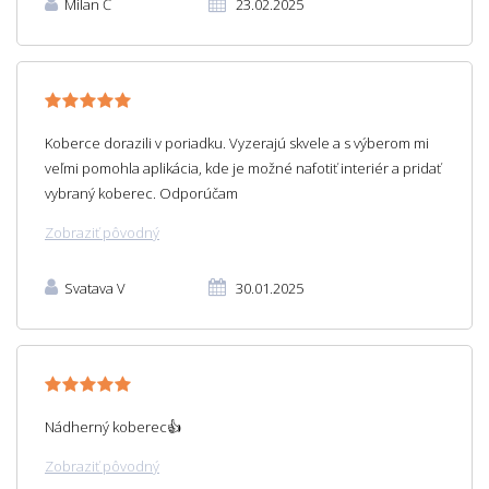
Milan Č
23.02.2025
Koberce dorazili v poriadku. Vyzerajú skvele a s výberom mi
veľmi pomohla aplikácia, kde je možné nafotiť interiér a pridať
vybraný koberec. Odporúčam
Zobraziť pôvodný
Svatava V
30.01.2025
Nádherný koberec👍
Zobraziť pôvodný