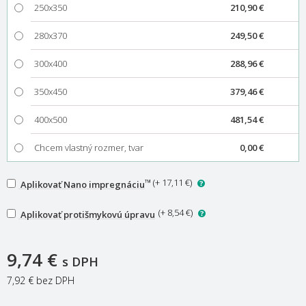
250x350
210,90 €
280x370
249,50 €
300x400
288,96 €
350x450
379,46 €
400x500
481,54 €
Chcem vlastný rozmer, tvar
0,00 €
™
(
+ 17,11 €
)
Aplikovať Nano impregnáciu
(
+ 8,54 €
)
Aplikovať protišmykovú úpravu
9,74 €
s DPH
7,92 €
bez DPH