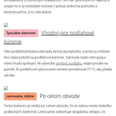
vysaje ho a vy medzitým môžete v pokoji sedieť na pohovke a
kontrolovať ho, či to robí dobre.
Vhodný pre podlahové
Špeciálne vlastnosti
kúrenie
Táto podlahová krytina má rada, keď je jej teplúčko, a preto ju môžete
bez obáv položiť na podlahové kúrenie. Tak bude teplo vám aj jej a
všetci budú spokojní. Ak vyberáte
vinylovú podlahu
, majte prosím na
pamäti, že podlahové vykurovanie nesmie presahovať 27 °C, aby platila
záruka.
Po celom obvode
Lemovanie, obšitie
Tento koberec je obšitý po celom obvode, čo so sebou nesie niekoľko
praktických vlastností. Lemovanie zabraňuje strapkaniu okrajov, čo