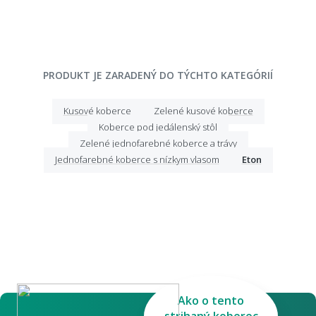
PRODUKT JE ZARADENÝ DO TÝCHTO KATEGÓRIÍ
Kusové koberce
Zelené kusové koberce
Koberce pod jedálenský stôl
Zelené jednofarebné koberce a trávy
Jednofarebné koberce s nízkym vlasom
Eton
Ako o tento
strihaný koberec