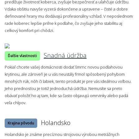
predlžuje životnosť koberca, zvyšuje bezpečnosť a uľahčuje údržbu.
Vďaka obšitiu navyše vyzerá dokončene a upravene – čisté a dobre
definované hrany mu dodávajú profesionálny vzhľad. V neposlednom
rade koberec lepšie priľne k podlahe, čo zvyšuje jeho stabilitu aj
celkový komfort pri chôdzi.
Snadná údržba
Ďalšie vlastnosti
Pokiaľ chcete vašej domácnosti dodať šmrnc novou podlahovou
krytinou, ale zároveň je u vás neustály frmol spôsobený pohybom
mnohých rúk, nôh či labiek, tento produkt je pre vás ideálnou voľbou.
Jeho prednosťou je totiž jednoduchá údržba. Nemusíte sa preto
obávať položiť ho aj tam, kde sa často objavujú omrvinky alebo padá
veľa chlpov.
Holandsko
Krajina pôvodu
Holandsko je známe precíznou strojovou výrobou metrážnych