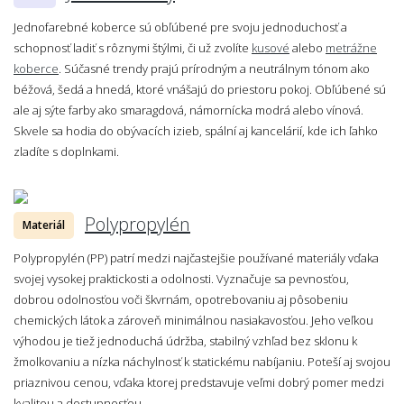
Jednofarebné koberce sú obľúbené pre svoju jednoduchosť a
schopnosť ladiť s rôznymi štýlmi, či už zvolíte
kusové
alebo
metrážne
koberce
. Súčasné trendy prajú prírodným a neutrálnym tónom ako
béžová, šedá a hnedá, ktoré vnášajú do priestoru pokoj. Obľúbené sú
ale aj sýte farby ako smaragdová, námornícka modrá alebo vínová.
Skvele sa hodia do obývacích izieb, spální aj kancelárií, kde ich ľahko
zladíte s doplnkami.
Polypropylén
Materiál
Polypropylén (PP) patrí medzi najčastejšie používané materiály vďaka
svojej vysokej praktickosti a odolnosti. Vyznačuje sa pevnosťou,
dobrou odolnosťou voči škvrnám, opotrebovaniu aj pôsobeniu
chemických látok a zároveň minimálnou nasiakavosťou. Jeho veľkou
výhodou je tiež jednoduchá údržba, stabilný vzhľad bez sklonu k
žmolkovaniu a nízka náchylnosť k statickému nabíjaniu. Poteší aj svojou
priaznivou cenou, vďaka ktorej predstavuje veľmi dobrý pomer medzi
kvalitou a dostupnosťou.