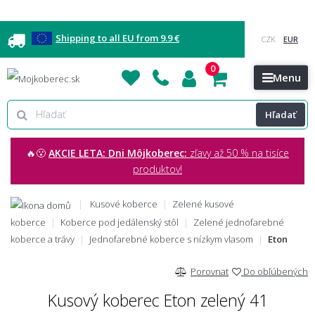
Shipping to all EU from 9.9 €
0
Blog
Vzorkovňa
Bratislava
Kontakt
Menu
Hľadať
🔥😮
AKCIE LETA: Dni Môjkoberec:
zľavy až 50 % na tisíce
produktov!
Kusové koberce
Zelené kusové
koberce
Koberce pod jedálenský stôl
Zelené jednofarebné
koberce a trávy
Jednofarebné koberce s nízkym vlasom
Eton
Porovnat
Do obľúbených
Kusový koberec Eton zelený 41