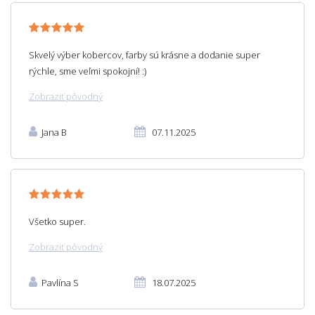
Skvelý výber kobercov, farby sú krásne a dodanie super
rýchle, sme veľmi spokojní! :)
Zobraziť pôvodný
Jana B
07.11.2025
Všetko super.
Zobraziť pôvodný
Pavlína S
18.07.2025