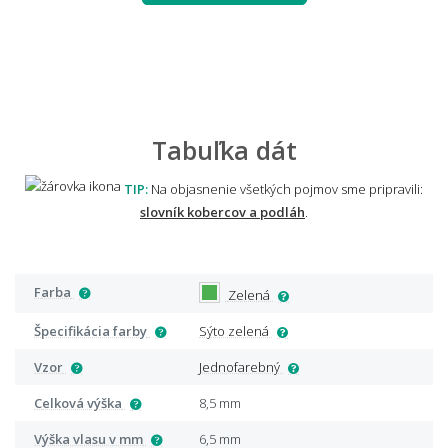
Tabuľka dát
TIP:
Na objasnenie všetkých pojmov sme pripravili:
slovník kobercov a podláh
.
Farba
Zelená
Špecifikácia farby
Sýto zelená
Vzor
Jednofarebný
Celková výška
8,5 mm
Výška vlasu v mm
6,5 mm