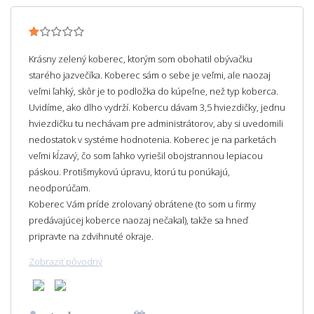
Krásny zelený koberec, ktorým som obohatil obývačku
starého jazvečíka. Koberec sám o sebe je veľmi, ale naozaj
veľmi ľahký, skôr je to podložka do kúpeľne, než typ koberca.
Uvidíme, ako dlho vydrží. Kobercu dávam 3,5 hviezdičky, jednu
hviezdičku tu nechávam pre administrátorov, aby si uvedomili
nedostatok v systéme hodnotenia. Koberec je na parketách
veľmi kĺzavý, čo som ľahko vyriešil obojstrannou lepiacou
páskou. Protišmykovú úpravu, ktorú tu ponúkajú,
neodporúčam.
Koberec Vám príde zrolovaný obrátene (to som u firmy
predávajúcej koberce naozaj nečakal), takže sa hneď
pripravte na zdvihnuté okraje.
Zobraziť pôvodný