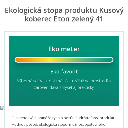
Ekologická stopa produktu Kusový
koberec Eton zelený 41
Eko meter
Eko favorit
Výborná voľba, ktorá má nízku záťaž na prostredí a
zároveň dáva zmysel aj prakticky.
Eko meter vám pomôže rýchlo posúdiť udržateľnosť produktu.
Hodnotí pôvod, ekologickú stopu, možnosť opätovného