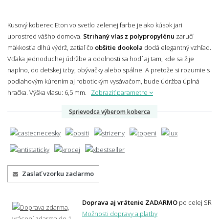
Kusový koberec Eton vo svetlo zelenej farbe je ako kúsok jari
uprostred vášho domova.
Strihaný vlas z polypropylénu
zaručí
mäkkosť a dlhú výdrž, zatiaľ čo
obšitie dookola
dodá elegantný vzhľad.
Vďaka jednoduchej údržbe a odolnosti sa hodí aj tam, kde sa žije
naplno, do detskej izby, obývačky alebo spálne. A pretože si rozumie s
podlahovým kúrením aj robotickým vysávačom, bude údržba úplná
hračka.
Výška vlasu: 6,5 mm.
Zobraziť parametre
Sprievodca výberom koberca
Zaslať vzorku zadarmo
Doprava aj vrátenie ZADARMO
po celej SR
Možnosti dopravy a platby