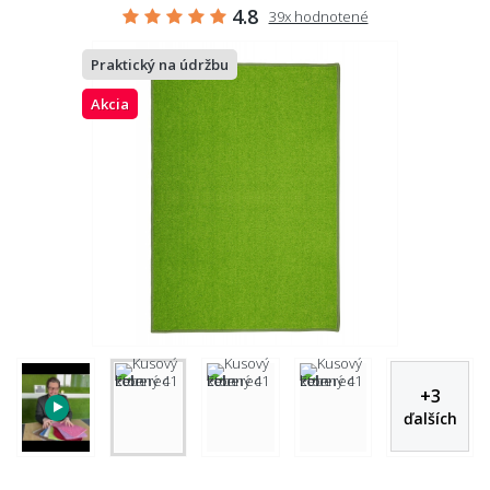
4.8
39x hodnotené
Praktický na údržbu
Akcia
+
3
ďalších