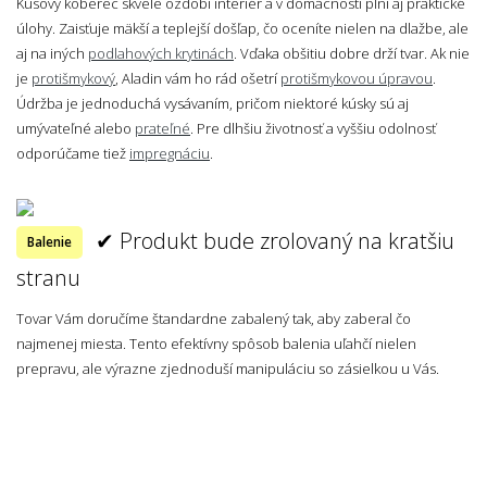
Kusový koberec skvele ozdobí interiér a v domácnosti plní aj praktické
úlohy. Zaisťuje mäkší a teplejší došľap, čo oceníte nielen na dlažbe, ale
aj na iných
podlahových krytinách
. Vďaka obšitiu dobre drží tvar. Ak nie
je
protišmykový
, Aladin vám ho rád ošetrí
protišmykovou úpravou
.
Údržba je jednoduchá vysávaním, pričom niektoré kúsky sú aj
umývateľné alebo
prateľné
. Pre dlhšiu životnosť a vyššiu odolnosť
odporúčame tiež
impregnáciu
.
✔ Produkt bude zrolovaný na kratšiu
Balenie
stranu
Tovar Vám doručíme štandardne zabalený tak, aby zaberal čo
najmenej miesta. Tento efektívny spôsob balenia uľahčí nielen
prepravu, ale výrazne zjednoduší manipuláciu so zásielkou u Vás.