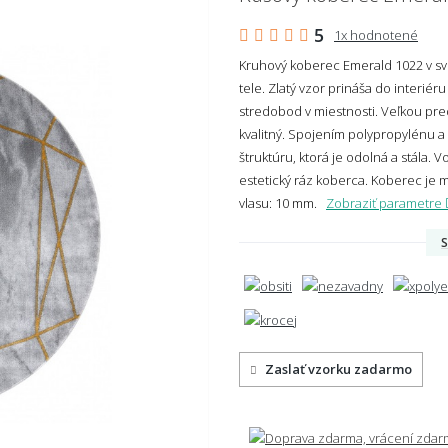
5
1x hodnotené
Kruhový koberec Emerald 1022 v sv
tele. Zlatý vzor prináša do interiér
stredobod v miestnosti. Veľkou pred
kvalitný. Spojením polypropylénu a 
štruktúru, ktorá je odolná a stála. 
estetický ráz koberca. Koberec je 
vlasu: 10 mm.
Zobraziť parametre
S
Zaslať vzorku zadarmo