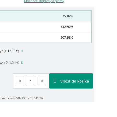
Možnosti dopravy a platby
75,02 €
132,92 €
207,98 €
™
(
+ 17,11 €
)
u
(
+ 8,54 €
)
avu
Vložiť do košíka
 cm (norma STN P CEN/TS 14159).