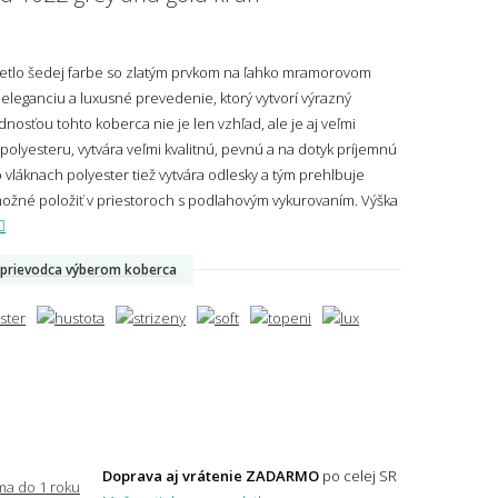
etlo šedej farbe so zlatým prvkom na ľahko mramorovom
u eleganciu a luxusné prevedenie, ktorý vytvorí výrazný
nosťou tohto koberca nie je len vzhľad, ale je aj veľmi
polyesteru, vytvára veľmi kvalitnú, pevnú a na dotyk príjemnú
Vo vláknach polyester tiež vytvára odlesky a tým prehlbuje
možné položiť v priestoroch s podlahovým vykurovaním.
Výška
prievodca výberom koberca
Doprava aj vrátenie ZADARMO
po celej SR