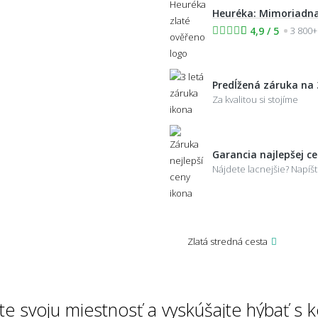
Heuréka: Mimoriadna
4,9 / 5
3 800+
Predĺžená záruka na 
Za kvalitou si stojíme
Garancia najlepšej c
Nájdete lacnejšie? Napí
Zlatá stredná cesta
te svoju miestnosť a vyskúšajte hýbať s