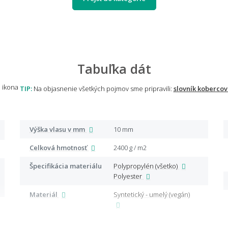
Tabuľka dát
TIP:
Na objasnenie všetkých pojmov sme pripravili:
slovník kobercov
Výška vlasu v mm
10 mm
Celková hmotnosť
2400 g / m2
Špecifikácia materiálu
Polypropylén (všetko)
Polyester
Materiál
Syntetický - umelý (vegán)