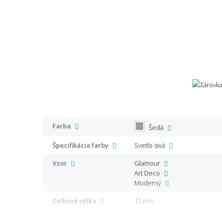
Farba
Šedá
Špecifikácia farby
Svetlo sivá
Vzor
Glamour
Art Deco
Moderný
Celková výška
12 mm