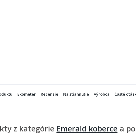
oduktu
Ekometer
Recenzie
Na stiahnutie
Výrobca
Časté otáz
kty z kategórie
Emerald koberce
a po