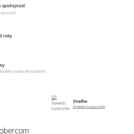
 spokojnosť
 recenzií
3 roky
eny
šte nám a cenu dorovnáme.
Značka:
Dywany Łuszczów
 kobercom