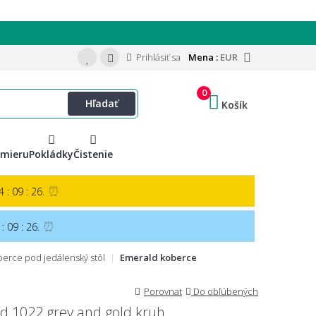
Prihlásiť sa
Mena :
EUR
0
Hľadať
Košík
 mieru
Pokládky
Čistenie
⏰
 : 09 : 25.
⏰
: 09 : 25.
erce pod jedálenský stôl
Emerald koberce
Porovnat
Do obľúbených
d 1022 grey and gold kruh