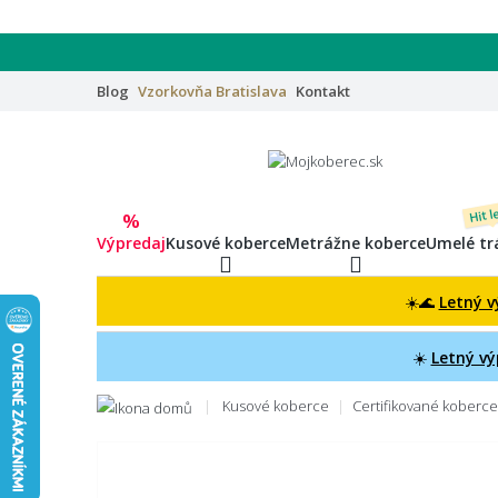
Blog
Vzorkovňa
Bratislava
Kontakt
Hit l
%
Výpredaj
Kusové koberce
Metrážne koberce
Umelé tr
☀️🌊
Letný v
☀️
Letný vý
Kusové koberce
Certifikované koberc