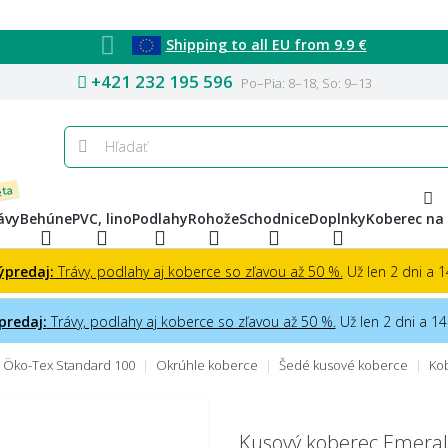
Shipping to all EU from 9.9 €
+421 232 195 596
Po–Pia: 8–18, So: 9–13
eta
ávy
Behúne
PVC, lino
Podlahy
Rohože
Schodnice
Doplnky
Koberec na
ýpredaj:
Trávy, podlahy aj koberce so zľavou až 50 %.
Už len 2 dni a 14
predaj:
Trávy, podlahy aj koberce so zľavou až 50 %.
Už len 2 dni a 14 
e Öko-Tex Standard 100
Okrúhle koberce
Šedé kusové koberce
Kob
Kusový koberec Emeral