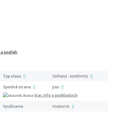
 a podláh
.
Typ vlasu
Strihaný - komfortný
Špeci
Spodná strana
Juta
Viac info o podkladoch
Využívanie
Vnútorné