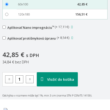
60x100
42,85 €
120x180
156,51 €
™
(
+ 17,11 €
)
Aplikovať Nano impregnáciu
(
+ 8,54 €
)
Aplikovať protišmykovú úpravu
42,85 €
s DPH
34,84 €
bez DPH
Vložiť do košíka
Odchýlka v rozmere môže byť 1%, min 3 cm (norma STN P CEN/TS 14159).