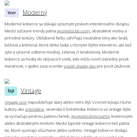
Moderný
Vzor
Moderné koberce sa stávajú výrazným prvkom interiérového dizajnu.
Medzi súčasné trendy patria
geometrické vzory
, abstraktné motívy a
prírodné textúry. Obľúbené farby zahŕňajú neutrálne tóny ako šedá,
béžová a krémová, ktoré ľahko ladia s rôznymi štýlmi interiérov, ale tiež
sýte a výrazné odtiene modrej, zelenej či terakotovej. Moderné
koberce sa hodia do obývacích izieb, kde môžu tvoriť ústredný prvok
miestnosti, v spálni zasa oceníte
vysoký shaggy vlas
pre pocit útulnosti.
Vintage
Štýl
Vintage vzor
napodobňuje starý alebo retro štýl. Vzorom bývajú rôzne
kultúry ako
orientálne
, severská či bohémska. Koberce vo vintage štýle
sa vyznačujú pestrou paletou farieb,
geometrickými tvarmi
, kvetinovými
alebo abstraktnými motívmi. Medzi typické vintage koberce tiež patria
tie, ktoré vyzerajú ošúchane alebo vydreto. Vintage koberce dodajú