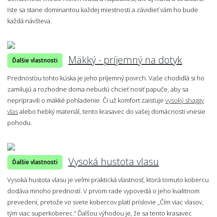
Iste sa stane dominantou každej miestnosti a závidieť vám ho bude
každá návšteva.
Mäkký - príjemný na dotyk
Ďalšie vlastnosti
Prednosťou tohto kúska je jeho príjemný povrch. Vaše chodidlá si ho
zamilujú a rozhodne doma nebudú chcieť nosiť papuče, aby sa
nepripravili o mäkké pohladenie. Či už komfort zaisťuje
vysoký shaggy
vlas
alebo hebký materiál, tento krasavec do vašej domácnosti vnesie
pohodu.
Vysoká hustota vlasu
Ďalšie vlastnosti
Vysoká hustota vlasu je veľmi praktická vlastnosť, ktorá tomuto kobercu
dodáva mnoho predností. V prvom rade vypovedá o jeho kvalitnom
prevedení, pretože vo svete kobercov platí príslovie „Čím viac vlasov,
tým viac superkoberec.“ Ďalšou výhodou je, že sa tento krasavec