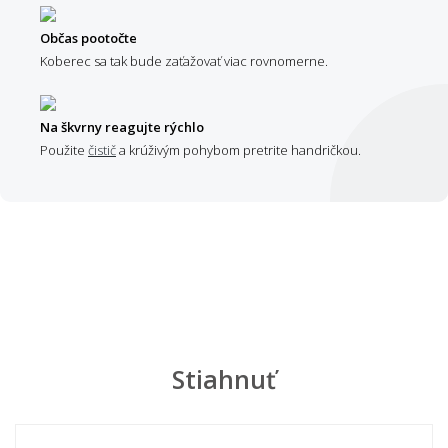
Občas pootočte
Koberec sa tak bude zaťažovať viac rovnomerne.
Na škvrny reagujte rýchlo
Použite
čistič
a krúživým pohybom pretrite handričkou.
Stiahnuť