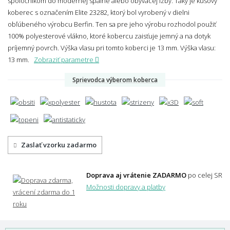
spoločníkom do modernej spálne alebo obývacej izby. Taký je kusový
koberec s označením Elite 23282, ktorý bol vyrobený v dielni
obľúbeného výrobcu Berfin. Ten sa pre jeho výrobu rozhodol použiť
100% polyesterové vlákno, ktoré kobercu zaisťuje jemný a na dotyk
príjemný povrch. Výška vlasu pri tomto koberci je 13 mm.
Výška vlasu:
13 mm.
Zobraziť parametre
Sprievodca výberom koberca
Zaslať vzorku zadarmo
Doprava aj vrátenie ZADARMO
po celej SR
Možnosti dopravy a platby