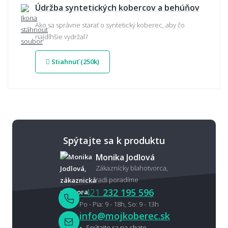
Údržba syntetických kobercov a behúňov
Ako sa správne starať o syntetický koberec, aby čo
najdlhšie vydržal?
Stiahnuť (250k)
Spýtajte sa k produktu
Monika Jodlová
Zákaznícky blahotvorca,
radi poradíme
+421
232 195 596
Po - Pia: 9 - 18h, So: 9 - 13h
info@mojkoberec.sk
Spýtajte sa na chate