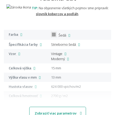
TIP:
Na objasnenie všetkých pojmov sme pripravili:
slovník kobercov a podláh
.
Farba
Šedá
Špecifikácia farby
Strieborno šedá
Vzor
Vintage
Moderný
Celková výška
15 mm
Výška vlasu v mm
13 mm
Hustota vlasov
624 000 vpichov/m2
Celková hmotnosť
2700 g / m2
Zobraziť viac parametrov