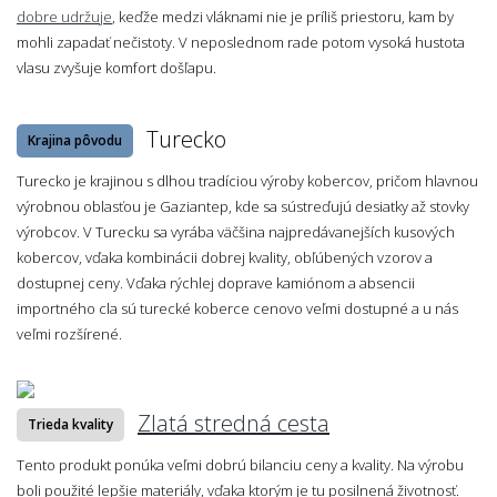
dobre udržuje
, keďže medzi vláknami nie je príliš priestoru, kam by
mohli zapadať nečistoty. V neposlednom rade potom vysoká hustota
vlasu zvyšuje komfort došľapu.
Turecko
Krajina pôvodu
Turecko je krajinou s dlhou tradíciou výroby kobercov, pričom hlavnou
výrobnou oblasťou je Gaziantep, kde sa sústreďujú desiatky až stovky
výrobcov. V Turecku sa vyrába väčšina najpredávanejších kusových
kobercov, vďaka kombinácii dobrej kvality, obľúbených vzorov a
dostupnej ceny. Vďaka rýchlej doprave kamiónom a absencii
importného cla sú turecké koberce cenovo veľmi dostupné a u nás
veľmi rozšírené.
Zlatá stredná cesta
Trieda kvality
Tento produkt ponúka veľmi dobrú bilanciu ceny a kvality. Na výrobu
boli použité lepšie materiály, vďaka ktorým je tu posilnená životnosť.