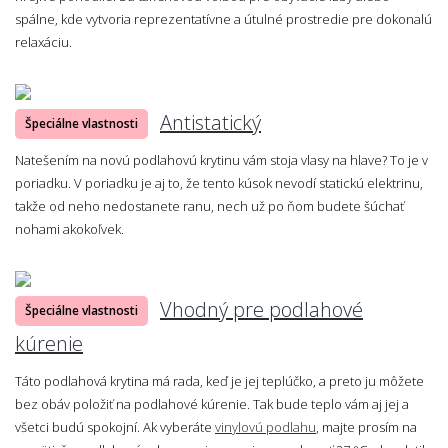
spálne, kde vytvoria reprezentatívne a útulné prostredie pre dokonalú
relaxáciu.
Antistatický
Špeciálne vlastnosti
Natešením na novú podlahovú krytinu vám stoja vlasy na hlave? To je v
poriadku. V poriadku je aj to, že tento kúsok nevodí statickú elektrinu,
takže od neho nedostanete ranu, nech už po ňom budete šúchať
nohami akokoľvek.
Vhodný pre podlahové
Špeciálne vlastnosti
kúrenie
Táto podlahová krytina má rada, keď je jej teplúčko, a preto ju môžete
bez obáv položiť na podlahové kúrenie. Tak bude teplo vám aj jej a
všetci budú spokojní. Ak vyberáte
vinylovú podlahu
, majte prosím na