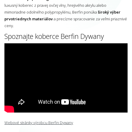
luxusný koberec z pravej ovčej vlny, hrejivého akrylu alebo
mimoriadne odolného polypropylénu, Berfin ponúka
široký výber
prvotriednych materiálov
a precízne spracovanie za veľmi priaznivé
ceny.
Spoznajte koberce Berfin Dywany
Webové stránky výrobcu Berfin Dywany