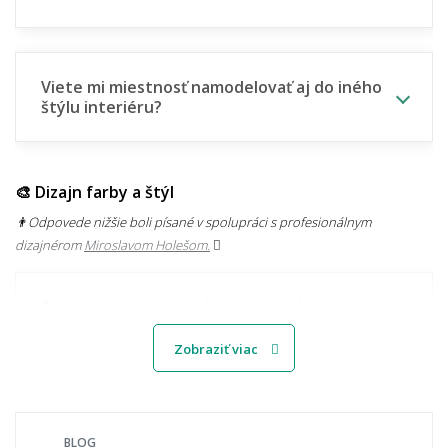
Viete mi miestnosť namodelovať aj do iného
štýlu interiéru?
🎨 Dizajn farby a štýl
👨‍Odpovede nižšie boli písané v spolupráci s profesionálnym
dizajnérom
Miroslavom Holešom.
Aké sú súčasné trendy v motívoch
kobercov?
Zobraziť viac
Svetlý alebo tmavý koberec – čo je
praktickejšie?
BLOG