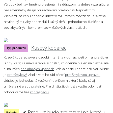
Výrobok bol navrhnutý profesionálmi s dôrazom na dobre vyzerajúci a
nezameniteľný dizajn pri zachovaní praktickosti. Napriek tomu
všetkému sa cenu podarilo udržať v rozumných medziach. Je skrátka
navrhnutý tak, aby dobre slúžil každý deň – jednoducho, funkčne a
bez zbytočných kompromisov v kľúčových vlastnostiach.
Kusový koberec
Typ produktu
Kusový koberec skvele ozdobí interiér a v domácnosti plní aj praktické
úlohy. Zaisťuje mäkší a teplejší došľap, čo oceníte nielen na dlažbe, ale
aj na iných
podlahových krytinách
. Vďaka obšitiu dobre drží tvar. Ak nie
je
protišmykový
, Aladin vám ho rád ošetrí
protišmykovou úpravou
.
Údržba je jednoduchá vysávaním, pričom niektoré kúsky sú aj
umývateľné alebo
prateľné
. Pre dlhšiu životnosť a vyššiu odolnosť
odporúčame tiež
impregnáciu
.
✔ Produkt bude zrolovaný na kratšiu
Balenie