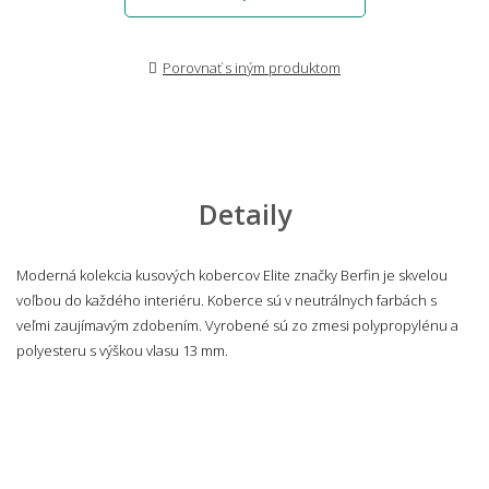
Porovnať s iným produktom
Detaily
Moderná kolekcia kusových kobercov Elite značky Berfin je skvelou
voľbou do každého interiéru. Koberce sú v neutrálnych farbách s
veľmi zaujímavým zdobením. Vyrobené sú zo zmesi polypropylénu a
polyesteru s výškou vlasu 13 mm.