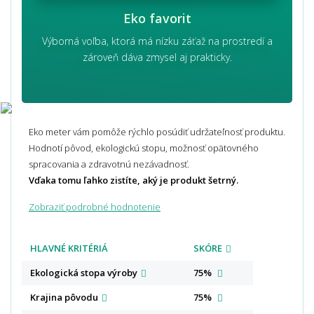
Eko favorit
Výborná voľba, ktorá má nízku záťaž na prostredí a
zároveň dáva zmysel aj prakticky.
Eko meter vám pomôže rýchlo posúdiť udržateľnosť produktu.
Hodnotí pôvod, ekologickú stopu, možnosť opätovného
spracovania a zdravotnú nezávadnosť.
Vďaka tomu ľahko zistíte, aký je produkt šetrný.
Zobraziť podrobné hodnotenie
HLAVNÉ KRITÉRIÁ
SKÓRE
Ekologická stopa
výroby
75%
Krajina
pôvodu
75%