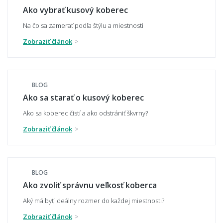
Ako vybrať kusový koberec
Na čo sa zamerať podľa štýlu a miestnosti
Zobraziť článok
Ako zladiť koberec s nábytkom a podlahou?
BLOG
Hodí sa vzorovaný koberec do malého
Ako sa starať o kusový koberec
priestoru?
Ako sa koberec čistí a ako odstrániť škvrny?
Zobraziť článok
Aký koberec zvoliť do moderného interiéru?
BLOG
Ako zvoliť správnu veľkosť koberca
Má koberec ladiť alebo kontrastovať?
Aký má byť ideálny rozmer do každej miestnosti?
Zobraziť článok