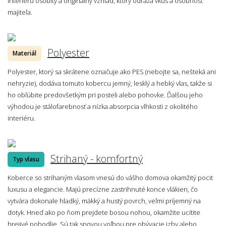
interiéru osobitý a originálny vzhľad, ktorý odráža vkus a osobnosť
majiteľa.
Polyester
Materiál
Polyester, ktorý sa skrátene označuje ako PES (nebojte sa, nešteká ani
nehryzie), dodáva tomuto kobercu jemný, lesklý a hebký vlas, takže si
ho obľúbite predovšetkým pri posteli alebo pohovke. Ďalšou jeho
výhodou je stálofarebnosť a nízka absorpcia vlhkosti z okolitého
interiéru.
Strihaný - komfortný
Typ vlasu
Koberce so strihaným vlasom vnesú do vášho domova okamžitý pocit
luxusu a elegancie. Majú precízne zastrihnuté konce vlákien, čo
vytvára dokonale hladký, mäkký a hustý povrch, veľmi príjemný na
dotyk. Hneď ako po ňom prejdete bosou nohou, okamžite ucítite
hrejivé pohodlie. Sú tak snovou voľbou pre obývacie izby alebo