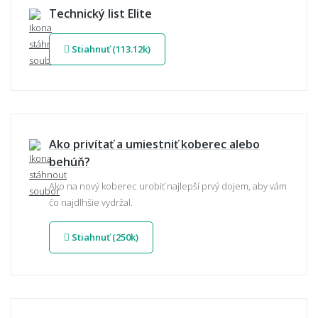
Technický list Elite
Stiahnuť (113.12k)
Ako privítať a umiestniť koberec alebo
behúň?
Ako na nový koberec urobiť najlepší prvý dojem, aby vám
čo najdlhšie vydržal.
Stiahnuť (250k)