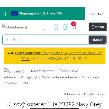
Shipping to all EU from 9.9 €
0
Blog
Vzorkovňa
Bratislava
Kontakt
Menu
Hľadať
☀️🌊
Letný výpredaj:
Trávy, podlahy aj koberce so zľavou až
⏰
50 %.
Už len dnes! Zostáva 19 : 18 : 59.
Kusové koberce
Šedé kusové
koberce
Vintage štýl
Šedé moderné koberce
Koberce do
obývačky
Elite
Porovnat
Do obľúbených
Kusový koberec Elite 23282 Navy Grey