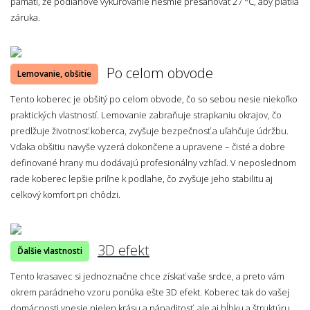
pamäti, že podlahové vykurovanie nesmie presahovať 27 °C, aby platila
záruka.
Po celom obvode
Lemovanie, obšitie
Tento koberec je obšitý po celom obvode, čo so sebou nesie niekoľko
praktických vlastností. Lemovanie zabraňuje strapkaniu okrajov, čo
predlžuje životnosť koberca, zvyšuje bezpečnosť a uľahčuje údržbu.
Vďaka obšitiu navyše vyzerá dokončene a upravene – čisté a dobre
definované hrany mu dodávajú profesionálny vzhľad. V neposlednom
rade koberec lepšie priľne k podlahe, čo zvyšuje jeho stabilitu aj
celkový komfort pri chôdzi.
3D efekt
Ďalšie vlastnosti
Tento krasavec si jednoznačne chce získať vaše srdce, a preto vám
okrem parádneho vzoru ponúka ešte 3D efekt. Koberec tak do vašej
domácnosti vnesie nielen krásu a nápaditosť, ale aj hĺbku a štruktúru.