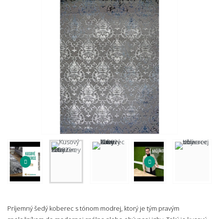
Príjemný šedý koberec s tónom modrej, ktorý je tým pravým