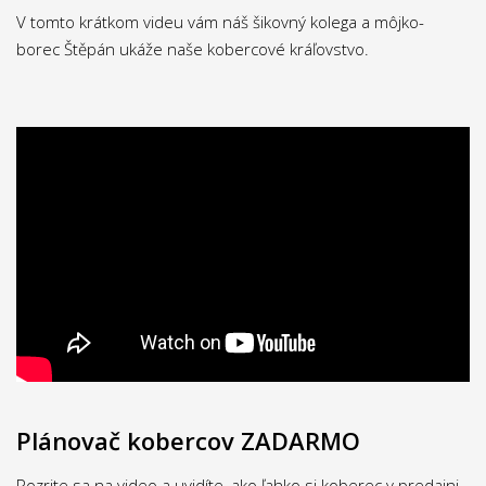
V tomto krátkom videu vám náš šikovný kolega a môjko-
borec Štěpán ukáže naše kobercové kráľovstvo.
Plánovač kobercov ZADARMO
Pozrite sa na video a uvidíte, ako ľahko si koberec v predajni