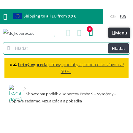
Shipping to all EU from 9.9 €
0
Blog
Vzorkovňa
Bratislava
Kontakt
Menu
Hľadať
☀️🌊
Letný výpredaj:
Trávy, podlahy aj koberce so zľavou až
50 %.
Showroom podláh a kobercov Praha 9 – Vysočany –
Doprava zadarmo, vizualizácia a pokládka