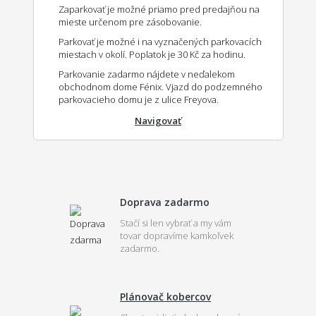
Zaparkovať je možné priamo pred predajňou na
mieste určenom pre zásobovanie.
Parkovať je možné i na vyznačených parkovacích
miestach v okolí. Poplatok je 30 Kč za hodinu.
Parkovanie zadarmo nájdete v neďalekom
obchodnom dome Fénix. Vjazd do podzemného
parkovacieho domu je z ulice Freyova.
Navigovať
Doprava zadarmo
Stačí si len vybrať a my vám
tovar dopravíme kamkoľvek
zadarmo.
Plánovač kobercov