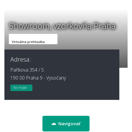
Showroom, vzorkovňa Praha
Virtuálna prehliadka
Adresa:
Paříkova 354 / 5
190 00 Praha 9 - Vysočany
Na mape
🚗 Navigovať