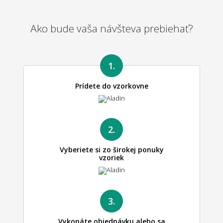
Ako bude vaša návšteva prebiehať?
1.
Prídete do vzorkovne
2.
Vyberiete si zo širokej ponuky
vzoriek
3.
Vykonáte objednávku alebo sa