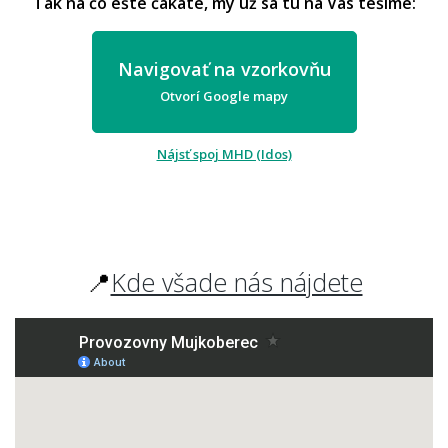
Tak na čo ešte čakáte, my už sa tu na Vás tešíme:
Navigovať na vzorkovňu
Otvorí Google mapy
Nájsť spoj MHD (Idos)
📍
Kde všade nás nájdete