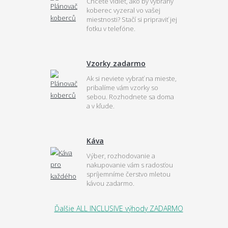
Chcete vidieť, ako by vybraný
koberec vyzeral vo vašej
miestnosti? Stačí si pripraviť jej
fotku v telefóne.
Vzorky zadarmo
Ak si neviete vybrať na mieste,
pribalíme vám vzorky so
sebou. Rozhodnete sa doma
a v kľude.
Káva
Výber, rozhodovanie a
nakupovanie vám s radosťou
spríjemníme čerstvo mletou
kávou zadarmo.
Ďalšie ALL INCLUSIVE výhody ZADARMO