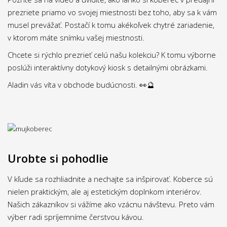
prezriete priamo vo svojej miestnosti bez toho, aby sa k vám
musel prevážať. Postačí k tomu akékoľvek chytré zariadenie,
v ktorom máte snímku vašej miestnosti.
Chcete si rýchlo prezrieť celú našu kolekciu? K tomu výborne
poslúži interaktívny dotykový kiosk s detailnými obrázkami.
Aladin vás víta v obchode budúcnosti. 👀🔮
Urobte si pohodlie
V kľude sa rozhliadnite a nechajte sa inšpirovať. Koberce sú
nielen praktickým, ale aj estetickým doplnkom interiérov.
Našich zákazníkov si vážíme ako vzácnu návštevu. Preto vám
výber radi spríjemníme čerstvou kávou.