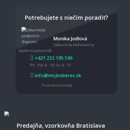
Potrebujete s niečím poradiť?
Monika Jodlová
Zákaznícky blahotvorca,
Aladinov pomocník
+421 232 195 596
Po - Pia: 8 - 18, So: 9 - 13
info@mojkoberec.sk
Podrobný kontakt
Predajňa, vzorkovňa Bratislava