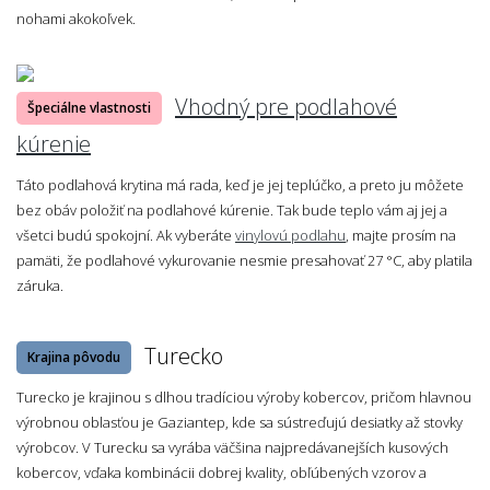
nohami akokoľvek.
Vhodný pre podlahové
Špeciálne vlastnosti
kúrenie
Táto podlahová krytina má rada, keď je jej teplúčko, a preto ju môžete
bez obáv položiť na podlahové kúrenie. Tak bude teplo vám aj jej a
všetci budú spokojní. Ak vyberáte
vinylovú podlahu
, majte prosím na
pamäti, že podlahové vykurovanie nesmie presahovať 27 °C, aby platila
záruka.
Turecko
Krajina pôvodu
Turecko je krajinou s dlhou tradíciou výroby kobercov, pričom hlavnou
výrobnou oblasťou je Gaziantep, kde sa sústreďujú desiatky až stovky
výrobcov. V Turecku sa vyrába väčšina najpredávanejších kusových
kobercov, vďaka kombinácii dobrej kvality, obľúbených vzorov a