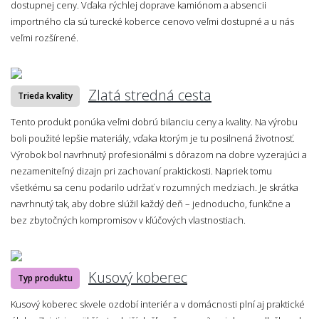
dostupnej ceny. Vďaka rýchlej doprave kamiónom a absencii
importného cla sú turecké koberce cenovo veľmi dostupné a u nás
veľmi rozšírené.
Zlatá stredná cesta
Trieda kvality
Tento produkt ponúka veľmi dobrú bilanciu ceny a kvality. Na výrobu
boli použité lepšie materiály, vďaka ktorým je tu posilnená životnosť.
Výrobok bol navrhnutý profesionálmi s dôrazom na dobre vyzerajúci a
nezameniteľný dizajn pri zachovaní praktickosti. Napriek tomu
všetkému sa cenu podarilo udržať v rozumných medziach. Je skrátka
navrhnutý tak, aby dobre slúžil každý deň – jednoducho, funkčne a
bez zbytočných kompromisov v kľúčových vlastnostiach.
Kusový koberec
Typ produktu
Kusový koberec skvele ozdobí interiér a v domácnosti plní aj praktické