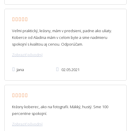
Veľmi praktický, krásny, mám v predsieni, padne ako uliaty.
Koberce od Aladina mám v celom byte a sme nadmieru
spokojní s kvalitou aj cenou. Odporúčam.
Zobraziť pôvodný
Jana
02.05.2021
Krásny koberec, ako na fotografii. Mäkký, hustý. Sme 100
percentne spokojní.
Zobraziť pôvodný