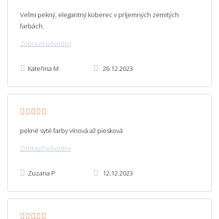
Veľmi pekný, elegantný koberec v príjemných zemitých
farbách.
Zobraziť pôvodný
Kateřina M
26.12.2023
pekné syté farby vínová až piesková
Zobraziť pôvodný
Zuzana P
12.12.2023