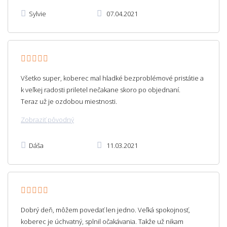
Sylvie
07.04.2021
Všetko super, koberec mal hladké bezproblémové pristátie a
k veľkej radosti priletel nečakane skoro po objednaní.
Teraz už je ozdobou miestnosti.
Zobraziť pôvodný
Dáša
11.03.2021
Dobrý deň, môžem povedať len jedno. Veľká spokojnosť,
koberec je úchvatný, splnil očakávania. Takže už nikam