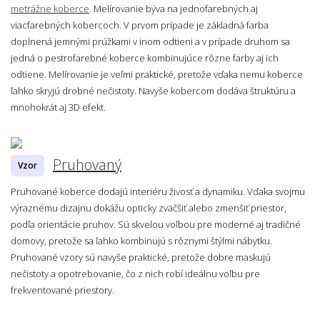
metrážne koberce
. Melírovanie býva na jednofarebných aj
viacfarebných kobercoch. V prvom prípade je základná farba
doplnená jemnými prúžkami v inom odtieni a v prípade druhom sa
jedná o pestrofarebné koberce kombinujúce rôzne farby aj ich
odtiene. Melírovanie je veľmi praktické, pretože vďaka nemu koberce
ľahko skryjú drobné nečistoty. Navyše kobercom dodáva štruktúru a
mnohokrát aj 3D efekt.
Pruhovaný
Vzor
Pruhované koberce dodajú interiéru živosť a dynamiku. Vďaka svojmu
výraznému dizajnu dokážu opticky zväčšiť alebo zmenšiť priestor,
podľa orientácie pruhov. Sú skvelou voľbou pre moderné aj tradičné
domovy, pretože sa ľahko kombinujú s rôznymi štýlmi nábytku.
Pruhované vzory sú navyše praktické, pretože dobre maskujú
nečistoty a opotrebovanie, čo z nich robí ideálnu voľbu pre
frekventované priestory.