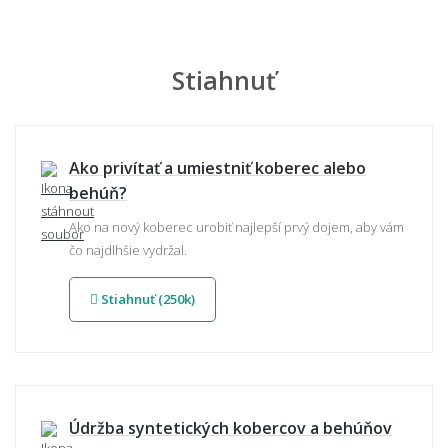
Stiahnuť
Ako privítať a umiestniť koberec alebo
behúň?
Ako na nový koberec urobiť najlepší prvý dojem, aby vám
čo najdlhšie vydržal.
Stiahnuť (250k)
Údržba syntetických kobercov a behúňov