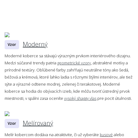
Moderný
Vzor
Moderné koberce sa stávajú výrazným prvkom interiérového dizajnu.
Medzi súčasné trendy patria
geometrické vzory
, abstraktné motívy a
prírodné textúry. Obľúbené farby zahŕňajú neutrálne tóny ako šedá,
béžová a krémová, ktoré ľahko ladia s rôznymi štýlmi interiérov, ale tiež
sýte a výrazné odtiene modrej, zelenej či terakotovej. Moderné
koberce sa hodia do obývacích izieb, kde môžu tvoriť ústredný prvok
miestnosti, v spálni zasa oceníte
vysoký shaggy vlas
pre pocit útulnosti.
Melírovaný
Vzor
Melír kobercom dodáva na atraktivite, či už vyberáte
kusové
alebo