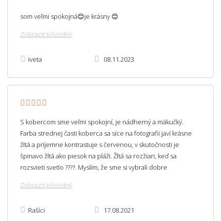
som veľmi spokojná😊je krásny 😊
Zobraziť pôvodný
iveta
08.11.2023
S kobercom sme veľmi spokojní, je nádherný a mäkučký.
Farba strednej časti koberca sa síce na fotografii javí krásne
žltá a príjemne kontrastuje s červenou, v skutočnosti je
špinavo žltá ako piesok na pláži. Žltá sa rozžiari, keď sa
rozsvieti svetlo ????. Myslím, že sme si vybrali dobre
Zobraziť pôvodný
Rašíci
17.08.2021