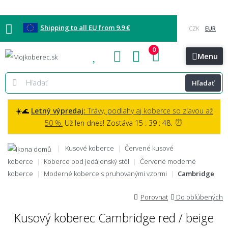
Shipping to all EU from 9.9 €
0
Blog
Vzorkovňa
Bratislava
Kontakt
Menu
Hľadať
☀️🌊
Letný výpredaj:
Trávy, podlahy aj koberce so zľavou až
⏰
50 %.
Už len dnes! Zostáva 15 : 39 : 47.
Kusové koberce
Červené kusové
koberce
Koberce pod jedálenský stôl
Červené moderné
koberce
Moderné koberce s pruhovanými vzormi
Cambridge
Porovnat
Do obľúbených
Kusový koberec Cambridge red / beige