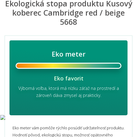
Ekologická stopa produktu Kusový
koberec Cambridge red / beige
5668
Eko meter
Eko favorit
Výborná voľba, ktorá má nízku záťaž na prostredí a
zároveň dáva zmysel aj prakticky.
Eko meter vám pomôže rýchlo posúdiť udržateľnosť produktu.
Hodnotí pôvod, ekologickú stopu, možnosť opätovného