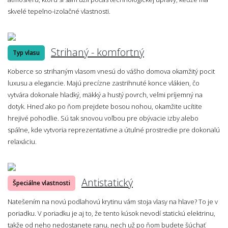
skvelé tepelno-izolačné vlastnosti.
Strihaný - komfortný
Typ vlasu
Koberce so strihaným vlasom vnesú do vášho domova okamžitý pocit
luxusu a elegancie. Majú precízne zastrihnuté konce vlákien, čo
vytvára dokonale hladký, mäkký a hustý povrch, veľmi príjemný na
dotyk. Hneď ako po ňom prejdete bosou nohou, okamžite ucítite
hrejivé pohodlie. Sú tak snovou voľbou pre obývacie izby alebo
spálne, kde vytvoria reprezentatívne a útulné prostredie pre dokonalú
relaxáciu.
Antistatický
Špeciálne vlastnosti
Natešením na novú podlahovú krytinu vám stoja vlasy na hlave? To je v
poriadku. V poriadku je aj to, že tento kúsok nevodí statickú elektrinu,
takže od neho nedostanete ranu, nech už po ňom budete šúchať