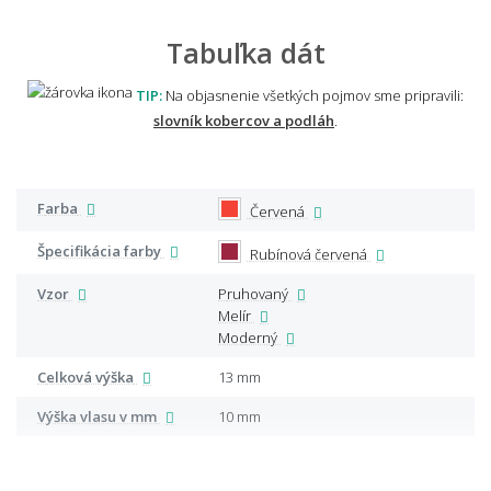
Tabuľka dát
TIP:
Na objasnenie všetkých pojmov sme pripravili:
slovník kobercov a podláh
.
Farba
Červená
Špecifikácia farby
Rubínová červená
Vzor
Pruhovaný
Melír
Moderný
Celková výška
13 mm
Výška vlasu v mm
10 mm