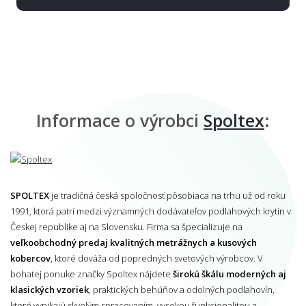
Informace o výrobci
Spoltex
:
SPOLTEX
je tradičná česká spoločnosť pôsobiaca na trhu už od roku
1991, ktorá patrí medzi významných dodávateľov podlahových krytín v
Českej republike aj na Slovensku. Firma sa špecializuje na
veľkoobchodný predaj kvalitných metrážnych a kusových
kobercov
, ktoré dováža od popredných svetových výrobcov. V
bohatej ponuke značky Spoltex nájdete
širokú škálu moderných aj
klasických vzoriek
, praktických behúňov a odolných podlahovín,
ktoré vynikajú skvelým spracovaním, vysokou funkcionalitou a