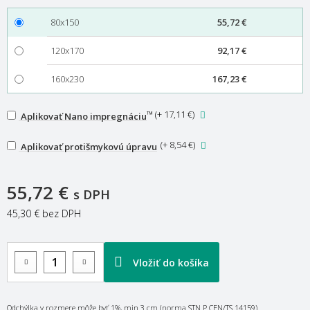
80x150
55,72 €
120x170
92,17 €
160x230
167,23 €
™
(
+ 17,11 €
)
Aplikovať Nano impregnáciu
(
+ 8,54 €
)
Aplikovať protišmykovú úpravu
55,72 €
s DPH
45,30 €
bez DPH
Vložiť do košíka
Odchýlka v rozmere môže byť 1%, min 3 cm (norma STN P CEN/TS 14159).