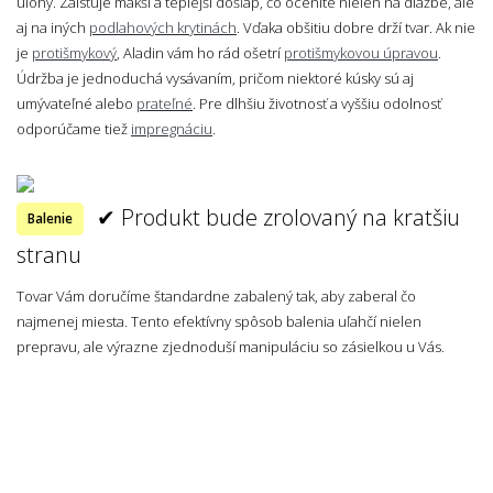
úlohy. Zaisťuje mäkší a teplejší došľap, čo oceníte nielen na dlažbe, ale
aj na iných
podlahových krytinách
. Vďaka obšitiu dobre drží tvar. Ak nie
je
protišmykový
, Aladin vám ho rád ošetrí
protišmykovou úpravou
.
Údržba je jednoduchá vysávaním, pričom niektoré kúsky sú aj
umývateľné alebo
prateľné
. Pre dlhšiu životnosť a vyššiu odolnosť
odporúčame tiež
impregnáciu
.
✔ Produkt bude zrolovaný na kratšiu
Balenie
stranu
Tovar Vám doručíme štandardne zabalený tak, aby zaberal čo
najmenej miesta. Tento efektívny spôsob balenia uľahčí nielen
prepravu, ale výrazne zjednoduší manipuláciu so zásielkou u Vás.