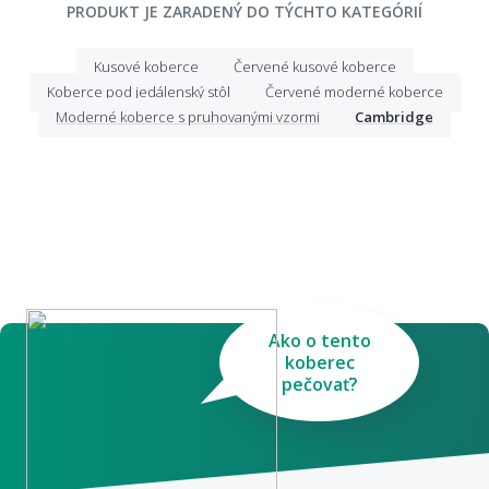
PRODUKT JE ZARADENÝ DO TÝCHTO KATEGÓRIÍ
Kusové koberce
Červené kusové koberce
Koberce pod jedálenský stôl
Červené moderné koberce
Moderné koberce s pruhovanými vzormi
Cambridge
Ako o tento
koberec
pečovať?