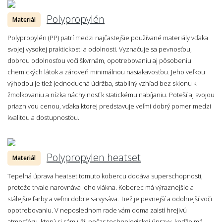
Polypropylén
Materiál
Polypropylén (PP) patrí medzi najčastejšie používané materiály vďaka
svojej vysokej praktickosti a odolnosti. Vyznačuje sa pevnosťou,
dobrou odolnosťou voči škvrnám, opotrebovaniu aj pôsobeniu
chemických látok a zároveň minimálnou nasiakavosťou. Jeho veľkou
výhodou je tiež jednoduchá údržba, stabilný vzhľad bez sklonu k
žmolkovaniu a nízka náchylnosť k statickému nabíjaniu. Poteší aj svojou
priaznivou cenou, vďaka ktorej predstavuje veľmi dobrý pomer medzi
kvalitou a dostupnosťou.
Polypropylen heatset
Materiál
Tepelná úprava heatset tomuto kobercu dodáva superschopnosti,
pretože trvale narovnáva jeho vlákna. Koberec má výraznejšie a
stálejšie farby a veľmi dobre sa vysáva. Tiež je pevnejší a odolnejší voči
opotrebovaniu. V neposlednom rade vám doma zaistí hrejivú
atmosféru, ktorú si sám užil počas technologickej úpravy, keďže má