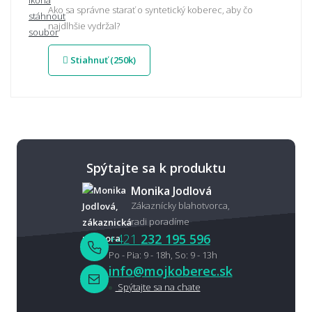
Ako sa správne starať o syntetický koberec, aby čo
najdlhšie vydržal?
Stiahnuť (250k)
Spýtajte sa k produktu
Monika Jodlová
Zákaznícky blahotvorca,
radi poradíme
+421
232 195 596
Po - Pia: 9 - 18h, So: 9 - 13h
info@mojkoberec.sk
Spýtajte sa na chate