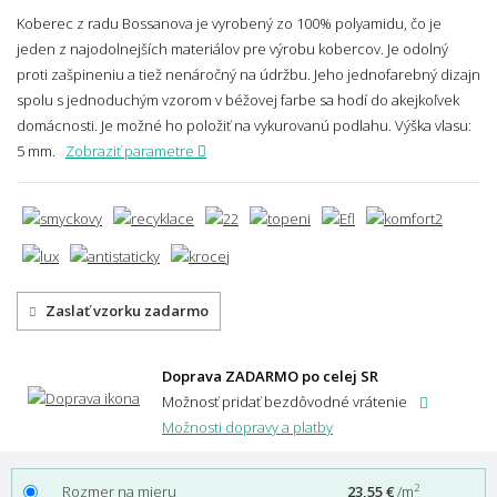
Koberec z radu Bossanova je vyrobený zo 100% polyamidu, čo je
jeden z najodolnejších materiálov pre výrobu kobercov. Je odolný
proti zašpineniu a tiež nenáročný na údržbu. Jeho jednofarebný dizajn
spolu s jednoduchým vzorom v béžovej farbe sa hodí do akejkoľvek
domácnosti. Je možné ho položiť na vykurovanú podlahu.
Výška vlasu:
5 mm.
Zobraziť parametre
Zaslať vzorku zadarmo
Doprava ZADARMO po celej SR
Možnosť pridať bezdôvodné vrátenie
Možnosti dopravy a platby
2
Rozmer na mieru
23,55 €
/m