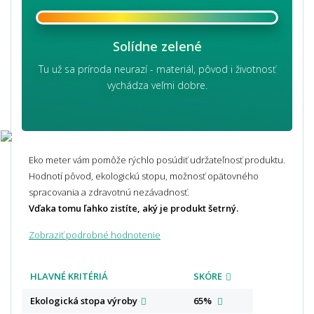
Solídne zelené
Tu už sa príroda neurazí - materiál, pôvod i životnosť
vychádza veľmi dobre.
Eko meter vám pomôže rýchlo posúdiť udržateľnosť produktu.
Hodnotí pôvod, ekologickú stopu, možnosť opätovného
spracovania a zdravotnú nezávadnosť.
Vďaka tomu ľahko zistíte, aký je produkt šetrný.
Zobraziť podrobné hodnotenie
HLAVNÉ KRITÉRIÁ
SKÓRE
Ekologická stopa
výroby
65%