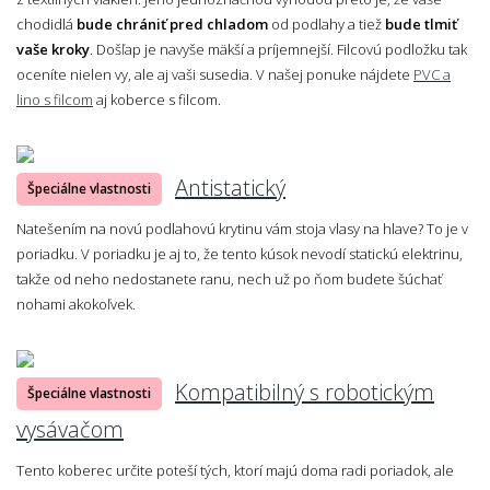
chodidlá
bude chrániť pred chladom
od podlahy a tiež
bude tlmiť
vaše kroky
. Došľap je navyše mäkší a príjemnejší. Filcovú podložku tak
oceníte nielen vy, ale aj vaši susedia. V našej ponuke nájdete
PVC a
lino s filcom
aj koberce s filcom.
Antistatický
Špeciálne vlastnosti
Natešením na novú podlahovú krytinu vám stoja vlasy na hlave? To je v
poriadku. V poriadku je aj to, že tento kúsok nevodí statickú elektrinu,
takže od neho nedostanete ranu, nech už po ňom budete šúchať
nohami akokoľvek.
Kompatibilný s robotickým
Špeciálne vlastnosti
vysávačom
Tento koberec určite poteší tých, ktorí majú doma radi poriadok, ale