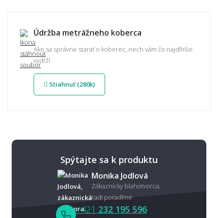
Údržba metrážneho koberca
Ako sa správne starať o koberec, nech vám čo najdlhšie
vydrží.
Stiahnuť (280k)
Spýtajte sa k produktu
Monika Jodlová
Zákaznícky blahotvorca,
radi poradíme
+421
232 195 596