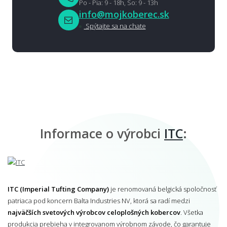
Po - Pia: 9 - 18h, So: 9 - 13h
info@mojkoberec.sk
Spýtajte sa na chate
Informace o výrobci
ITC
:
ITC (Imperial Tufting Company)
je renomovaná belgická spoločnosť
patriaca pod koncern Balta Industries NV, ktorá sa radí medzi
najväčších svetových výrobcov celoplošných kobercov
. Všetka
produkcia prebieha v integrovanom výrobnom závode, čo garantuje