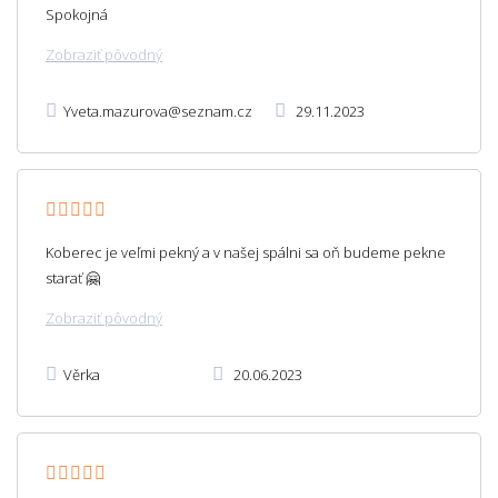
Spokojná
Zobraziť pôvodný
Yveta.mazurova@seznam.cz
29.11.2023
Koberec je veľmi pekný a v našej spálni sa oň budeme pekne
starať 🤗
Zobraziť pôvodný
Věrka
20.06.2023