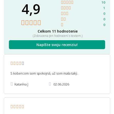
4,9
10
1
0
0
0
Celkom 11 hodnotenie
(Zobrazena jen hodnocení s textem.)
Napíšte svoju recenziu!
S kobercom som spokojná, už som mala taký.
Katarína J
02.06.2026