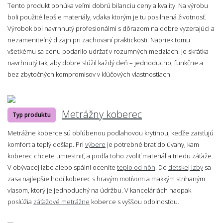
Tento produkt ponúka veľmi dobrú bilanciu ceny a kvality. Na výrobu
boli použité lepšie materiály, vďaka ktorým je tu posilnená životnosť.
Výrobok bol navrhnutý profesionálmi s dôrazom na dobre vyzerajúci a
nezameniteľný dizajn pri zachovaní praktickosti. Napriek tomu
všetkému sa cenu podarilo udržať v rozumných medziach. Je skrátka
navrhnutý tak, aby dobre slúžil každý deň – jednoducho, funkčne a
bez zbytočných kompromisov v kľúčových vlastnostiach.
Metrážny koberec
Typ produktu
Metrážne koberce sú obľúbenou podlahovou krytinou, keďže zaisťujú
komfort a teplý došľap. Pri
výbere
je potrebné brať do úvahy, kam
koberec chcete umiestniť, a podľa toho zvoliť materiál a triedu záťaže.
V obývacej izbe alebo spálni oceníte
teplo od nôh
. Do
detskej izby
sa
zasa najlepšie hodí koberec s hravým motívom a mäkkým strihaným
vlasom, ktorý je jednoduchý na údržbu. V kanceláriách naopak
poslúžia
záťažové metrážne
koberce s vyššou odolnosťou.