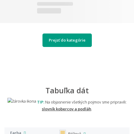
Prejsť do kategórie
Tabuľka dát
TIP:
Na objasnenie všetkých pojmov sme pripravili:
slovník kobercov a podláh
.
Farba
Béžová