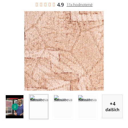
4.9
11x hodnotené
+
4
ďalších