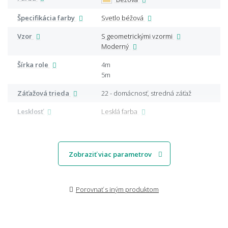
Špecifikácia farby
Svetlo béžová
Vzor
S geometrickými vzormi
Moderný
Šírka role
4m
5m
Záťažová trieda
22 - domácnosť, stredná záťaž
Lesklosť
Lesklá farba
Zobraziť viac parametrov
Porovnať s iným produktom