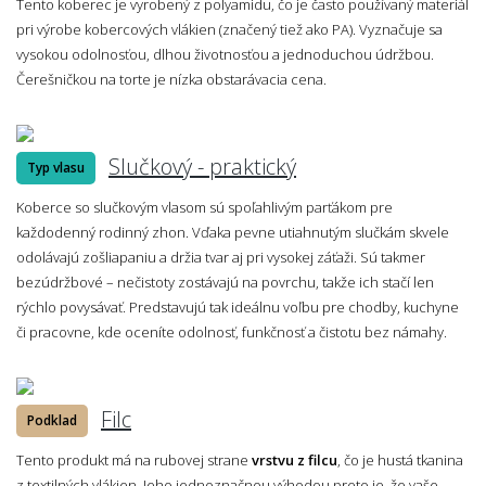
Tento koberec je vyrobený z polyamidu, čo je často používaný materiál
pri výrobe kobercových vlákien (značený tiež ako PA). Vyznačuje sa
vysokou odolnosťou, dlhou životnosťou a jednoduchou údržbou.
Čerešničkou na torte je nízka obstarávacia cena.
Slučkový - praktický
Typ vlasu
Koberce so slučkovým vlasom sú spoľahlivým parťákom pre
každodenný rodinný zhon. Vďaka pevne utiahnutým slučkám skvele
odolávajú zošliapaniu a držia tvar aj pri vysokej záťaži. Sú takmer
bezúdržbové – nečistoty zostávajú na povrchu, takže ich stačí len
rýchlo povysávať. Predstavujú tak ideálnu voľbu pre chodby, kuchyne
či pracovne, kde oceníte odolnosť, funkčnosť a čistotu bez námahy.
Filc
Podklad
Tento produkt má na rubovej strane
vrstvu z filcu
, čo je hustá tkanina
z textilných vlákien. Jeho jednoznačnou výhodou preto je, že vaše