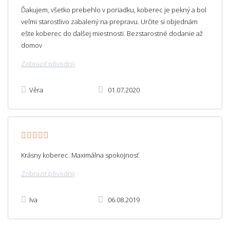
Ďakujem, všetko prebehlo v poriadku, koberec je pekný a bol
veľmi starostlivo zabalený na prepravu. Určite si objednám
ešte koberec do ďalšej miestnosti. Bezstarostné dodanie až
domov
Zobraziť pôvodný
Věra
01.07.2020
Krásny koberec. Maximálna spokojnosť
Zobraziť pôvodný
Iva
06.08.2019