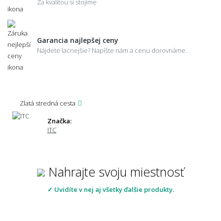
Za kvalitou si stojíme
Garancia najlepšej ceny
Nájdete lacnejšie? Napíšte nám a cenu dorovnáme.
Zlatá stredná cesta
Značka:
ITC
Nahrajte svoju miestnosť
✓ Uvidíte v nej aj všetky ďalšie produkty.