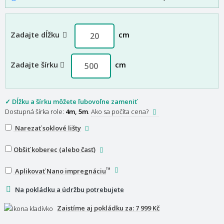
Zadajte dĺžku
cm
Zadajte šírku
cm
✓ Dĺžku a šírku môžete ľubovoľne zameniť
Dostupná šírka role:
4m, 5m
.
Ako sa počíta cena?
Narezať soklové lišty
Obšiť koberec (alebo časť)
™
Aplikovať Nano impregnáciu
Na pokládku a údržbu potrebujete
Zaistíme aj pokládku za:
7 999 Kč