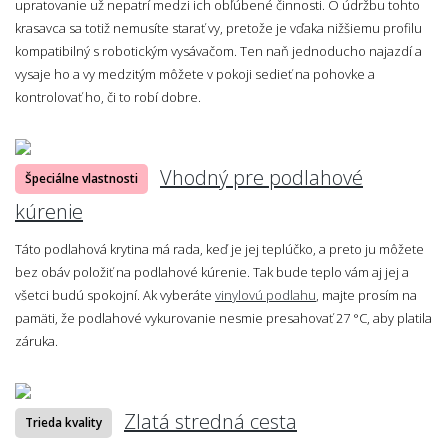
upratovanie už nepatrí medzi ich obľúbené činnosti. O údržbu tohto
krasavca sa totiž nemusíte starať vy, pretože je vďaka nižšiemu profilu
kompatibilný s robotickým vysávačom. Ten naň jednoducho najazdí a
vysaje ho a vy medzitým môžete v pokoji sedieť na pohovke a
kontrolovať ho, či to robí dobre.
Vhodný pre podlahové
Špeciálne vlastnosti
kúrenie
Táto podlahová krytina má rada, keď je jej teplúčko, a preto ju môžete
bez obáv položiť na podlahové kúrenie. Tak bude teplo vám aj jej a
všetci budú spokojní. Ak vyberáte
vinylovú podlahu
, majte prosím na
pamäti, že podlahové vykurovanie nesmie presahovať 27 °C, aby platila
záruka.
Zlatá stredná cesta
Trieda kvality