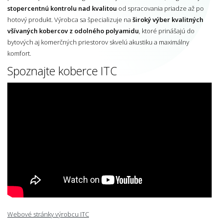
stopercentnú kontrolu nad kvalitou
od spracovania priadze až po
hotový produkt. Výrobca sa špecializuje na
široký výber kvalitných
všívaných kobercov z odolného polyamidu
, ktoré prinášajú do
bytových aj komerčných priestorov skvelú akustiku a maximálny
komfort.
Spoznajte koberce ITC
Webové stránky výrobcu ITC