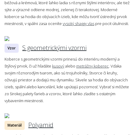
béžová a krémová, ktoré ľahko ladia s rôznymi štýlmi interiérov, ale tiež
sýte a výrazné odtiene modrej, zelenej či terakotovej. Moderné
koberce sa hodia do obývacích izieb, kde môžu tvoriť ústredný prvok
miestnosti, v spálni zasa oceníte
vysoký shaggy vlas
pre pocit útulnosti.
S geometrickými vzormi
Vzor
Koberce s geometrickými vzormi prinesú do interiéru moderný a
štýlový prvok, či už hľadáte
kusový
alebo
metrážny koberec
. Vďaka
svojim rôznorodým tvarom, ako sú trojuholníky, štvorce či kruhy,
oživujú priestor a dodajú mu dynamiku. Skvele sa hodia do obývacích
izieb, spální alebo kancelárií, kde upútajú pozornosť. Vybrať si môžete
zo širokej palety farieb a vzorov, ktoré ľahko zladíte s ostatným
vybavením miestnosti.
Polyamid
Materiál