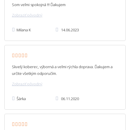
Som veľmi spokojná !!! Ďakujem
Zobraziť pôvodný
Milana K
14.06.2023
Skvelý koberec, výborná a veľmi rýchla doprava. Ďakujem a
určite všetkým odporučím.
Zobraziť pôvodný
Šárka
06.11.2020