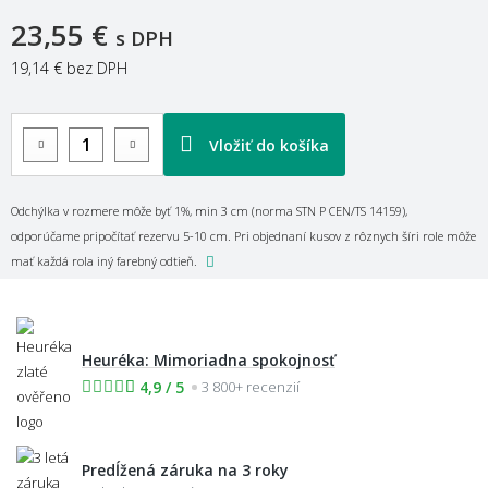
23,55 €
s DPH
19,14 €
bez DPH
Vložiť do košíka
Odchýlka v rozmere môže byť 1%, min 3 cm (norma STN P CEN/TS 14159),
odporúčame pripočítať rezervu 5-10 cm. Pri objednaní kusov z rôznych šíri role môže
mať každá rola iný farebný odtieň.
Heuréka: Mimoriadna spokojnosť
4,9 / 5
3 800+ recenzií
Predĺžená záruka na 3 roky