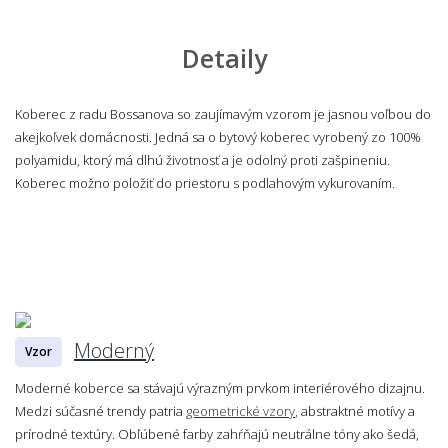
Detaily
Koberec z radu Bossanova so zaujímavým vzorom je jasnou voľbou do
akejkoľvek domácnosti. Jedná sa o bytový koberec vyrobený zo 100%
polyamidu, ktorý má dlhú životnosť a je odolný proti zašpineniu.
Koberec možno položiť do priestoru s podlahovým vykurovaním.
Moderný
Vzor
Moderné koberce sa stávajú výrazným prvkom interiérového dizajnu.
Medzi súčasné trendy patria
geometrické vzory
, abstraktné motívy a
prírodné textúry. Obľúbené farby zahŕňajú neutrálne tóny ako šedá,