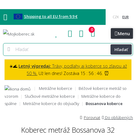
Shipping to all EU from 9.9 €
0
Blog
Vzorkovňa
Bratislava
Kontakt
Menu
Hľadať
☀️🌊
Letný výpredaj:
Trávy, podlahy aj koberce so zľavou až
⏰
50 %.
Už len dnes! Zostáva 15 : 56 : 45.
Metrážne koberce
Béžové koberce metráž so
vzorom
Slučkové metrážne koberce
Metrážne koberce do
spálne
Metrážne koberce do obývačky
Bossanova koberce
Porovnat
Do obľúbených
Koberec metráž Bossanova 32