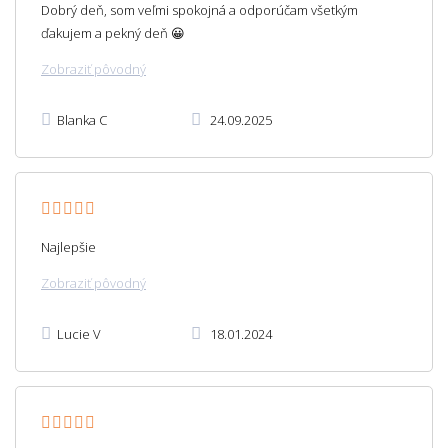
Dobrý deň, som veľmi spokojná a odporúčam všetkým
ďakujem a pekný deň 😀
Zobraziť pôvodný
Blanka C
24.09.2025
Najlepšie
Zobraziť pôvodný
Lucie V
18.01.2024