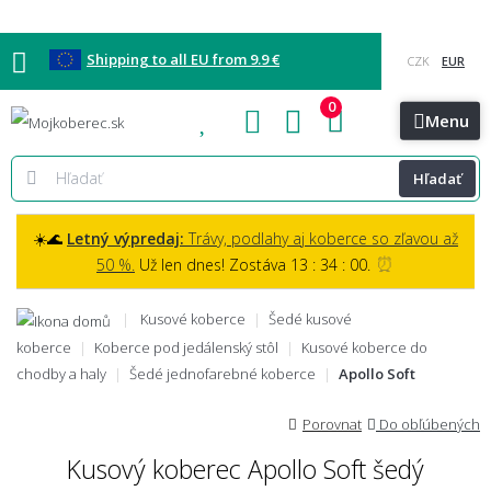
Shipping to all EU from 9.9 €
0
Blog
Vzorkovňa
Bratislava
Kontakt
Menu
Hľadať
☀️🌊
Letný výpredaj:
Trávy, podlahy aj koberce so zľavou až
⏰
50 %.
Už len dnes! Zostáva 13 : 33 : 59.
Kusové koberce
Šedé kusové
koberce
Koberce pod jedálenský stôl
Kusové koberce do
chodby a haly
Šedé jednofarebné koberce
Apollo Soft
Porovnat
Do obľúbených
Kusový koberec Apollo Soft šedý