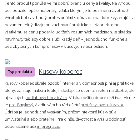
Tento produkt ponúka veľmi dobrú bilanciu ceny a kvality. Na výrobu
boli použité lepšie materiály, vďaka ktorým je tu posilnená životnosť.
Výrobok bol navrhnutý profesionálmi s dôrazom na dobre vyzerajúci a
nezameniteľný dizajn pri zachovaní praktickosti. Napriek tomu
všetkému sa cenu podarilo udržať v rozumných medziach. Je skrátka
navrhnutý tak, aby dobre slúžil každý deň – jednoducho, funkčne a
bez zbytočných kompromisov v kľúčových vlastnostiach.
Kusový koberec
Typ produktu
Kusový koberec skvele ozdobí interiér a v domácnosti plní aj praktické
úlohy. Zaisťuje mäkší a teplejší došľap, čo oceníte nielen na dlažbe, ale
aj na iných
podlahových krytinách
. Vďaka obšitiu dobre drží tvar. Ak nie
je
protišmykový
, Aladin vám ho rád ošetrí
protišmykovou úpravou
.
Údržba je jednoduchá vysávaním, pričom niektoré kúsky sú aj
umývateľné alebo
prateľné
. Pre dlhšiu životnosť a vyššiu odolnosť
odporúčame tiež
impregnáciu
.