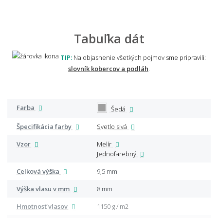
Tabuľka dát
TIP:
Na objasnenie všetkých pojmov sme pripravili:
slovník kobercov a podláh
.
Farba
Šedá
Špecifikácia farby
Svetlo sivá
Vzor
Melír
Jednofarebný
Celková výška
9,5 mm
Výška vlasu v mm
8 mm
Hmotnosť vlasov
1150 g / m2