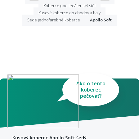
Koberce pod jedálenský stôl
Kusové koberce do chodby a haly
Šedé jednofarebné koberce
Apollo Soft
Ako o tento
koberec
pečovať?
Kusový koberec Apollo Soft šedý