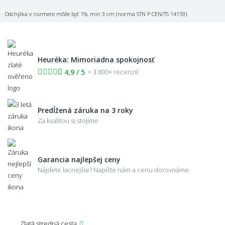
Odchýlka v rozmere môže byť 1%, min 3 cm (norma STN P CEN/TS 14159).
Heuréka: Mimoriadna spokojnosť
4,9 / 5
3 800+ recenzií
Predĺžená záruka na 3 roky
Za kvalitou si stojíme
Garancia najlepšej ceny
Nájdete lacnejšie? Napíšte nám a cenu dorovnáme.
Zlatá stredná cesta