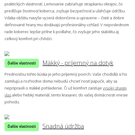
praktických vlastností. Lemovanie zabraňuje strapkaniu okrajov, čo
predlžuje životnosť koberca, zvyšuje bezpečnosť a uľahčuje údržbu.
Vďaka obšitiu navyše vyzerá dokončene a upravene – čisté a dobre
definované hrany mu dodávajú profesionálny vzhľad. V neposlednom
rade koberec lepšie priľne k podlahe, čo zvyšuje jeho stabilitu aj
celkový komfort pri chôdzi.
Mäkký - príjemný na dotyk
Ďalšie vlastnosti
Prednosťou tohto kúska je jeho príjemný povrch. Vaše chodidlá si ho
zamilujú a rozhodne doma nebudú chcieť nosiť papuče, aby sa
nepripravili o mäkké pohladenie. Či už komfort zaisťuje
vysoký shaggy
vlas
alebo hebký materiál, tento krasavec do vašej domácnosti vnesie
pohodu.
Snadná údržba
Ďalšie vlastnosti