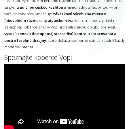
s vlastnou výrobou v malebnom Novom Meste na Morave. Spoločnosť
sa pýši
tradičnou českou kvalitou
a mimoriadnou flexibilitou — pri
väčšine kobercov umožňuje
zákazkovú výrobu na mieru v
ľubovoľnom rozmere aj atypickom tvare
presne podľa priania
zákazníka. Koberce značky Vopi si získali značnú obľubu pre svoju
vysokú cenovú dostupnosť, starostlivú kontrolu spracovania a
pestré farebné dizajny
, ktoré dokážu nádherne oživiť a zútulniť každý
moderný interiér.
Spoznajte koberce Vopi