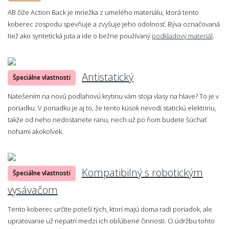
AB čiže Action Back je mriežka z umelého materiálu, ktorá tento
koberec zospodu spevňuje a zvyšuje jeho odolnosť. Býva označovaná
tiež ako syntetická juta a ide o bežne používaný
podkladový materiál
.
Antistatický
Špeciálne vlastnosti
Natešením na novú podlahovú krytinu vám stoja vlasy na hlave? To je v
poriadku. V poriadku je aj to, že tento kúsok nevodí statickú elektrinu,
takže od neho nedostanete ranu, nech už po ňom budete šúchať
nohami akokoľvek.
Kompatibilný s robotickým
Špeciálne vlastnosti
vysávačom
Tento koberec určite poteší tých, ktorí majú doma radi poriadok, ale
upratovanie už nepatrí medzi ich obľúbené činnosti. O údržbu tohto