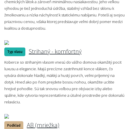
chemických látok a zároveň minimálnou nasiakavosťou. Jeho veľkou
výhodou je tiež jednoduchá údržba, stabilný vzhľad bez sklonu k
žmolkovaniu a nízka náchylnosť k statickému nabíjaniu. Poteší aj svojou
priaznivou cenou, vďaka ktorej predstavuje veľmi dobrý pomer medzi
kvalitou a dostupnosťou.
Strihaný - komfortný
Typ vlasu
Koberce so strihaným vlasom vnesú do vášho domova okamžitý pocit
luxusu a elegancie. Majú precízne zastrihnuté konce vlákien, čo
vytvára dokonale hladký, mäkký a hustý povrch, veľmi príjemný na
dotyk. Hneď ako po ňom prejdete bosou nohou, okamžite ucítite
hrejivé pohodlie. Sú tak snovou voľbou pre obývacie izby alebo
spálne, kde vytvoria reprezentatívne a útulné prostredie pre dokonalú
relaxáciu.
AB (mriežka)
Podklad