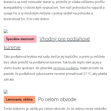
krasavca sa totiž nemusíte starať vy, pretože je vďaka nižšiemu profilu
kompatibilný s robotickým vysávačom. Ten naň jednoducho najazdí a
vysaje ho a vy medzitým môžete v pokoji sedieť na pohovke a
kontrolovať ho, či to robí dobre.
Vhodný pre podlahové
Špeciálne vlastnosti
kúrenie
Táto podlahová krytina má rada, keď je jej teplúčko, a preto ju môžete
bez obáv položiť na podlahové kúrenie. Tak bude teplo vám aj jej a
všetci budú spokojní. Ak vyberáte
vinylovú podlahu
, majte prosím na
pamäti, že podlahové vykurovanie nesmie presahovať 27 °C, aby platila
záruka.
Po celom obvode
Lemovanie, obšitie
Tento koberec je obšitý po celom obvode, čo so sebou nesie niekoľko