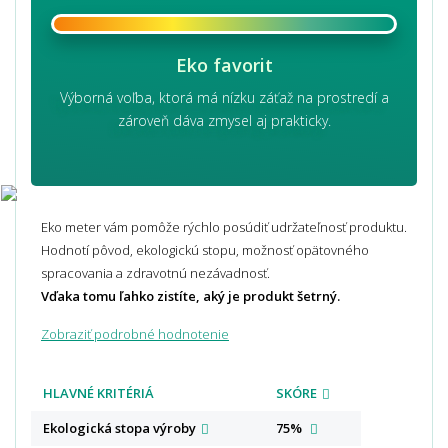
Eko favorit
Výborná voľba, ktorá má nízku záťaž na prostredí a
zároveň dáva zmysel aj prakticky.
Eko meter vám pomôže rýchlo posúdiť udržateľnosť produktu.
Hodnotí pôvod, ekologickú stopu, možnosť opätovného
spracovania a zdravotnú nezávadnosť.
Vďaka tomu ľahko zistíte, aký je produkt šetrný.
Zobraziť podrobné hodnotenie
HLAVNÉ KRITÉRIÁ
SKÓRE
Ekologická stopa
výroby
75%