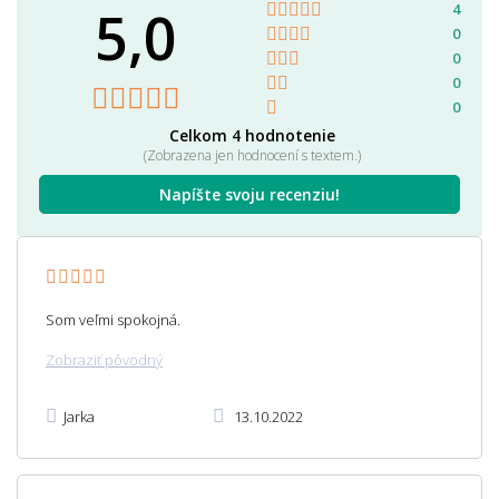
5,0
4
0
0
0
0
Celkom 4 hodnotenie
(Zobrazena jen hodnocení s textem.)
Napíšte svoju recenziu!
Som veľmi spokojná.
Zobraziť pôvodný
Jarka
13.10.2022