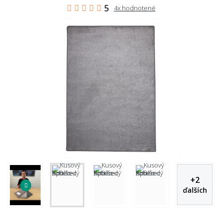
5
4x hodnotené
+
2
ďalších