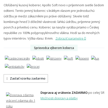
Obľúbený kusový koberec Apollo Soft novo v príjemnom svetle šedom
odtieni. Tento jemný koberec s krátkym vlasom pre jednoduchú
údržbu je medzi zákazníkmi po práve obľúbený. Skvele totiž
kombinuje hneď 3 dôležité vlastnosti: ľahkú údržbu, príjemne jemný
povrch a prívetivú cenu. Koberec sa navyše vyrába priamo v Českej
republike zo 100% polypropylénového vlákna. Hodí sa do mnohých
typov interiérov.
Výška vlasu: 8 mm.
Zobraziť parametre
Sprievodca výberom koberca
Zaslať vzorku zadarmo
Doprava aj vrátenie ZADARMO
po celej SR
Možnosti dopravy a platby