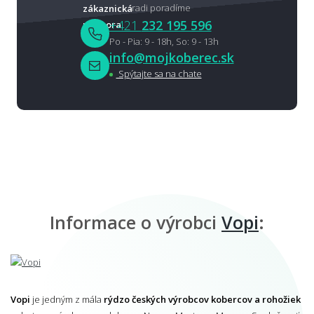
radi poradíme
+421
232 195 596
Po - Pia: 9 - 18h, So: 9 - 13h
info@mojkoberec.sk
Spýtajte sa na chate
Informace o výrobci
Vopi
:
Vopi
je jedným z mála
rýdzo českých výrobcov kobercov a rohožiek