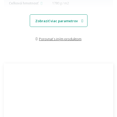
Celková hmotnosť
1780 g / m2
Zobraziť viac parametrov
Porovnať s iným produktom