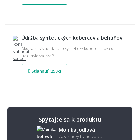
Údržba syntetických kobercov a behúňov
Ako sa správne starať o syntetický koberec, aby čo
najdlhšie vydržal?
Stiahnuť (250k)
Spýtajte sa k produktu
Monika Jodlová
Zákaznícky blahotvorca,