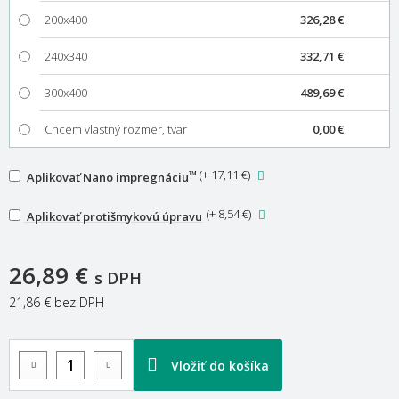
200x400
326,28 €
240x340
332,71 €
300x400
489,69 €
Chcem vlastný rozmer, tvar
0,00 €
™
(
+ 17,11 €
)
Aplikovať Nano impregnáciu
(
+ 8,54 €
)
Aplikovať protišmykovú úpravu
26,89 €
s DPH
21,86 €
bez DPH
Vložiť do košíka