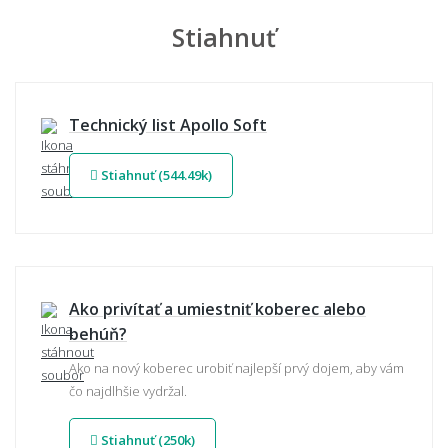
Stiahnuť
Technický list Apollo Soft
Stiahnuť (544.49k)
Ako privítať a umiestniť koberec alebo
behúň?
Ako na nový koberec urobiť najlepší prvý dojem, aby vám
čo najdlhšie vydržal.
Stiahnuť (250k)