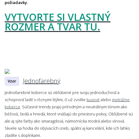
požiadavky.
VYTVORTE SI VLASTNÝ
ROZMER A TVAR TU.
Jednofarebný
Vzor
Jednofarebné koberce sú obľúbené pre svoju jednoduchosť a
schopnosť ladiť s rôznymi štýlmi, či už zvolíte
kusové
alebo
metrážne
koberce
. Súčasné trendy prajú prírodným a neutrálnym tónom ako
béžová, šedá a hnedá, ktoré vnášajú do priestoru pokoj. Obľúbené sú
ale aj sýte farby ako smaragdová, námornícka modrá alebo vínová.
Skvele sa hodia do obývacích izieb, spální aj kancelárií, kde ich ľahko
zladíte s doplnkami.