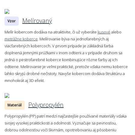
Melírovaný
Vzor
Melír kobercom dodáva na atraktivite, či už vyberáte
kusové
alebo
metrážne koberce
. Melírovanie býva na jednofarebných aj
viacfarebných kobercoch. V prvom prípade je základná farba
doplnená jemnými prúžkami v inom odtieni a v prípade druhom sa
jedná o pestrofarebné koberce kombinujúce rôzne farby aj ich
odtiene. Melírovanie je veľmi praktické, pretože vďaka nemu koberce
ľahko skryjú drobné nečistoty. Navyše kobercom dodáva štruktúru a
mnohokrát aj 3D efekt.
Polypropylén
Materiál
Polypropylén (PP) patrí medzi najčastejšie používané materiály vďaka
svojej vysokej praktickosti a odolnosti. Vyznačuje sa pevnosťou,
dobrou odolnosťou voči škvrnám, opotrebovaniu aj pôsobeniu