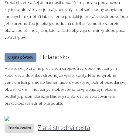
Pokiaľ chcete vašej domácnosti dodať šmrnc novou podlahovou
krytinou, ale zároveň je u vás neustály frmol spôsobený pohybom
mnohých rúk, nôh či labiek, tento produkt je pre vás ideálnou voľbou.
Jeho prednosťou je totiž jednoduchá údržba. Nemusíte sa preto
obávať položiť ho aj tam, kde sa často objavujú omrvinky alebo padá
veľa chlpov.
Holandsko
Krajina pôvodu
Holandsko je známe precíznou strojovou výrobou metrážnych
kobercov a doplnkov strednej až vyššej kvality. Hlavné výrobné
centrum leží pri meste Genemuiden, v pokojnej poľnohospodárskej
oblasti. Okrem metrážnych kobercov sa tu vyrábajú aj niektoré
podlahy, pričom dôraz je kladený na starostlivé spracovanie a
praktickosť výsledného produktu.
Zlatá stredná cesta
Trieda kvality