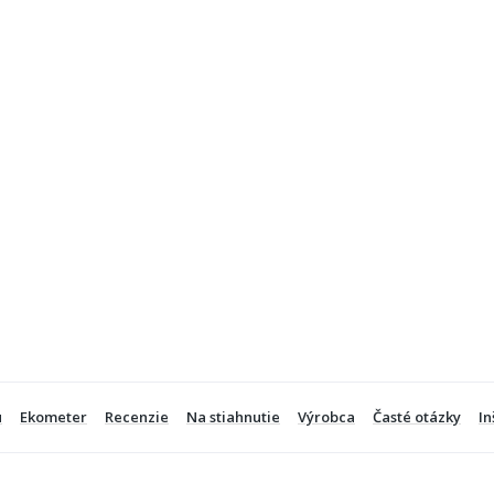
u
Ekometer
Recenzie
Na stiahnutie
Výrobca
Časté otázky
In