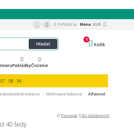
Prihlásiť sa
Mena :
EUR
0
Hľadať
Košík
 mieru
Pokládky
Čistenie
07 : 08 : 33.
 jednofarebné koberce
Melírované koberce
Alfawool
Porovnat
Do obľúbených
ol 40 šedý