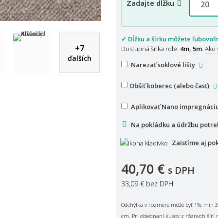
Zadajte dĺžku
✓ Dĺžku a šírku môžete ľubovoľ
+
7
Dostupná šírka role:
4m, 5m
.
Ako 
ďalších
Narezať soklové lišty
Obšiť koberec (alebo časť)
Aplikovať Nano impregnáci
Na pokládku a údržbu potre
Zaistíme aj po
40,70 €
s DPH
33,09 €
bez DPH
Odchýlka v rozmere môže byť 1%, min 3
cm. Pri objednaní kusov z rôznych šíri 