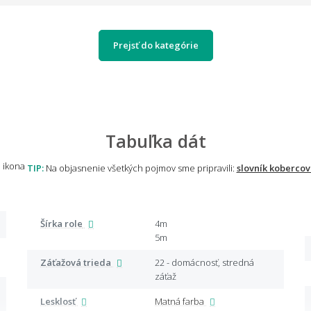
Prejsť do kategórie
Tabuľka dát
TIP:
Na objasnenie všetkých pojmov sme pripravili:
slovník kobercov
Šírka role
4m
5m
Záťažová trieda
22 - domácnosť, stredná
záťaž
Lesklosť
Matná farba