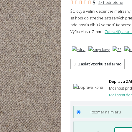
5
2x hodnotené
Štýlový a veľmi decentné metrážny
sa hodí do stredne zaťažených prie
odolnosť a dlhú životnosť. Kobere
Výška vlasu: 7 mm.
Zobraziť param
Zaslať vzorku zadarmo
Doprava ZA
Možnosť pri
Možnosti dop
Rozmer na mieru