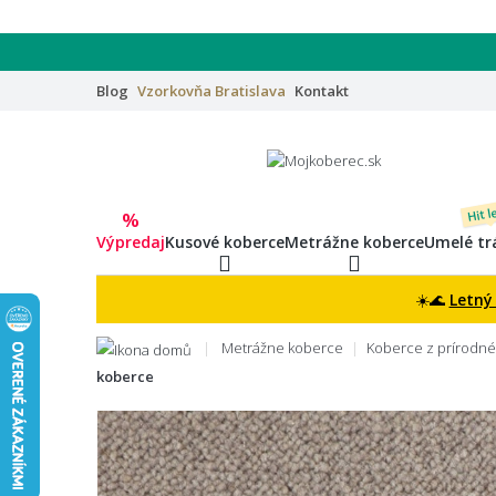
Blog
Vzorkovňa
Bratislava
Kontakt
Hit l
%
Výpredaj
Kusové koberce
Metrážne koberce
Umelé tr
☀️🌊
Letný
Metrážne koberce
Koberce z prírodné
koberce