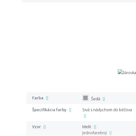
Farba
Šedá
Špecifikácia farby
Sivá s nádychom do béžova
Vzor
Melír
Jednofarebný