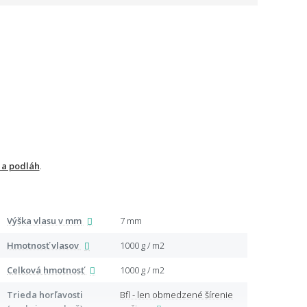
 a podláh
.
Výška vlasu v mm
7 mm
Mate
Hmotnosť vlasov
1000 g / m2
Typ v
Celková hmotnosť
1000 g / m2
Spod
Trieda horľavosti
Bfl - len obmedzené šírenie