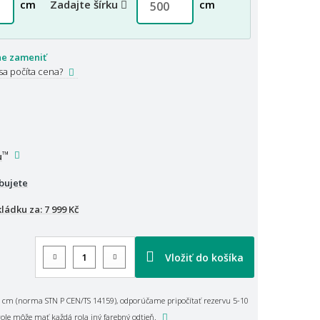
cm
Zadajte šírku
cm
ne zameniť
sa počíta cena?
™
u
bujete
kládku za:
7 999 Kč
Vložiť do košíka
 cm (norma STN P CEN/TS 14159), odporúčame pripočítať rezervu 5-10
role môže mať každá rola iný farebný odtieň.