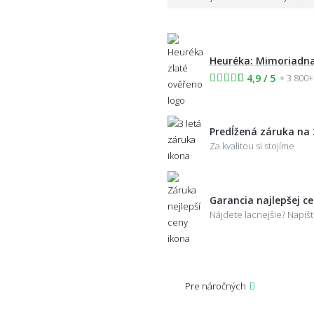
Heuréka: Mimoriadna
4,9 / 5
3 800+
Predĺžená záruka na 
Za kvalitou si stojíme
Garancia najlepšej c
Nájdete lacnejšie? Napí
Pre náročných