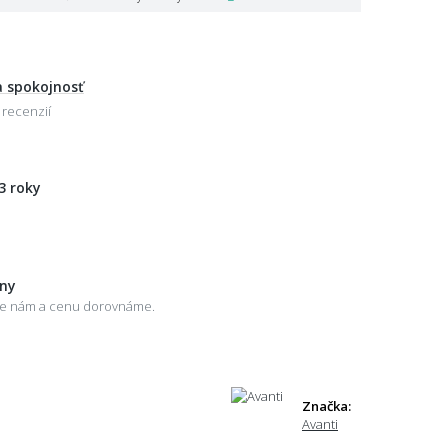
 spokojnosť
 recenzií
3 roky
eny
šte nám a cenu dorovnáme.
Značka:
Avanti