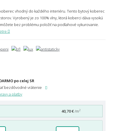
 koberec vhodný do každého interiéru. Tento bytový koberec
storov. Vyrobený je zo 100% vlny, ktorá koberci dáva vysokú
c môžete bez problému položiť na podlahové vykurovanie.
etre
DARMO po celej SR
dať bezdôvodné vrátenie
ravy a platby
2
40,70 €
/m