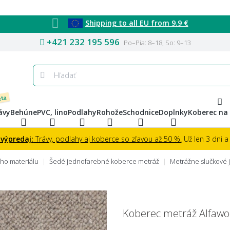
Shipping to all EU from 9.9 €
+421 232 195 596
Po–Pia: 8–18, So: 9–13
eta
ávy
Behúne
PVC, lino
Podlahy
Rohože
Schodnice
Doplnky
Koberec na
 výpredaj:
Trávy, podlahy aj koberce so zľavou až 50 %.
Už len 3 dni a 
ho materiálu
Šedé jednofarebné koberce metráž
Metrážne slučkové
Koberec metráž Alfawo