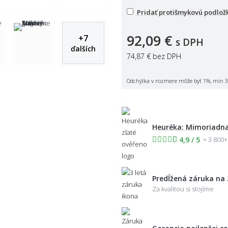
Pridať protišmykovú podlož
92,09 €
+
7
s DPH
ďalších
74,87 €
bez DPH
Odchýlka v rozmere môže byť 1%, min 3
Heuréka: Mimoriadna
4,9 / 5
3 800+
Predĺžená záruka na 
Za kvalitou si stojíme