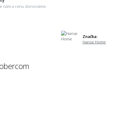
eny
šte nám a cenu dorovnáme.
Značka:
Hanse Home
 kobercom