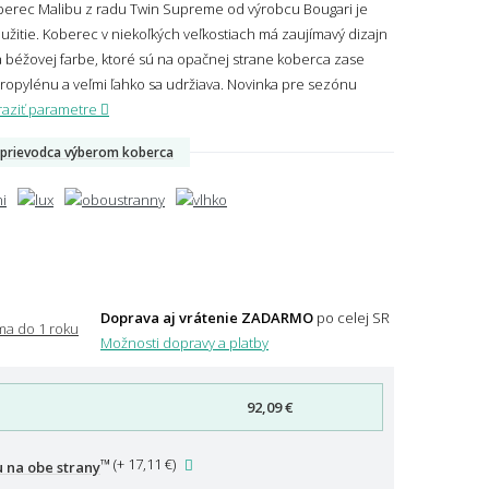
berec Malibu z radu Twin Supreme od výrobcu Bougari je
užitie. Koberec v niekoľkých veľkostiach má zaujímavý dizajn
a béžovej farbe, ktoré sú na opačnej strane koberca zase
ropylénu a veľmi ľahko sa udržiava. Novinka pre sezónu
aziť parametre
prievodca výberom koberca
Doprava aj vrátenie ZADARMO
po celej SR
Možnosti dopravy a platby
92,09 €
™
(
+ 17,11 €
)
 na obe strany