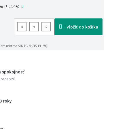
(
+ 8,54 €
)
ku
Vložiť do košíka
 cm (norma STN P CEN/TS 14159).
 spokojnosť
 recenzií
3 roky