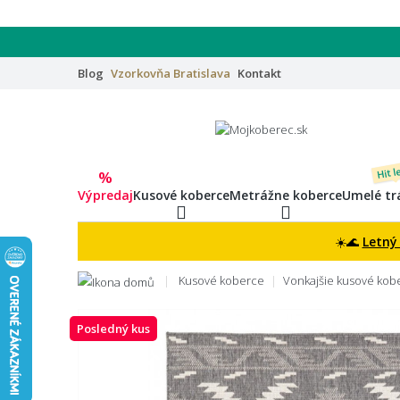
Blog
Vzorkovňa
Bratislava
Kontakt
Hit l
%
Výpredaj
Kusové koberce
Metrážne koberce
Umelé tr
☀️🌊
Letný
Kusové koberce
Vonkajšie kusové ko
Posledný kus