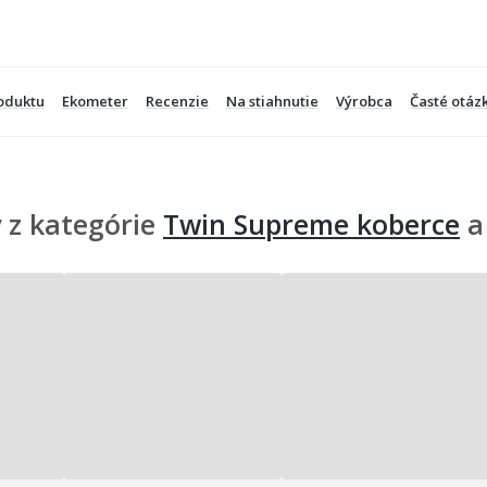
oduktu
Ekometer
Recenzie
Na stiahnutie
Výrobca
Časté otáz
 z kategórie
Twin Supreme koberce
a