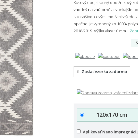
Kusový obojstranný obdĺžnikový ko
vhodný na vnútorné aj vonkajšie po
s kosoštvorcovými motívmi v šedej 
opačne. Je vyrobený zo 100% polyp
2018/2019.
Výška vlasu: 0 mm.
Zobr
S
Zaslať vzorku zadarmo
120x170 cm
Aplikovať Nano impregnáciu