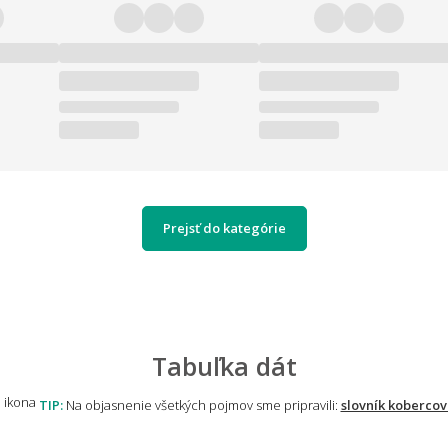
Prejsť do kategórie
Tabuľka dát
TIP:
Na objasnenie všetkých pojmov sme pripravili:
slovník kobercov