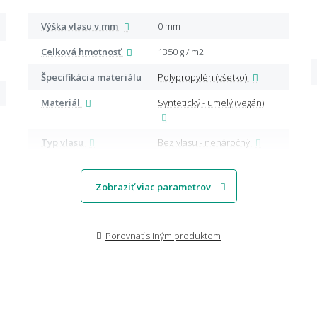
Výška vlasu v mm
0 mm
Celková hmotnosť
1350 g / m2
Špecifikácia materiálu
Polypropylén (všetko)
Materiál
Syntetický - umelý (vegán)
Typ vlasu
Bez vlasu - nenáročný
Zobraziť viac parametrov
Porovnať s iným produktom