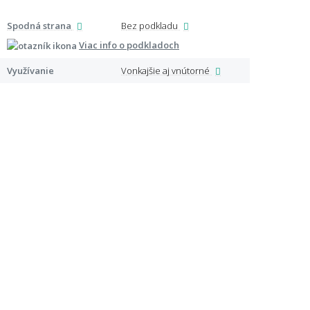
Spodná strana
Bez podkladu
Špeci
Viac info o podkladoch
Využívanie
Vonkajšie aj vnútorné