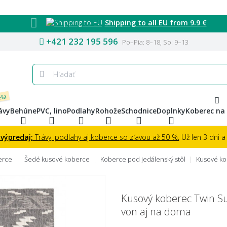
Shipping to all EU from 9.9 €
+421 232 195 596
Po–Pia: 8–18, So: 9–13
eta
ávy
Behúne
PVC, lino
Podlahy
Rohože
Schodnice
Doplnky
Koberec na
 výpredaj:
Trávy, podlahy aj koberce so zľavou až 50 %.
Už len 3 dni a 
berce
Šedé kusové koberce
Koberce pod jedálenský stôl
Kusové ko
Kusový koberec Twin S
von aj na doma