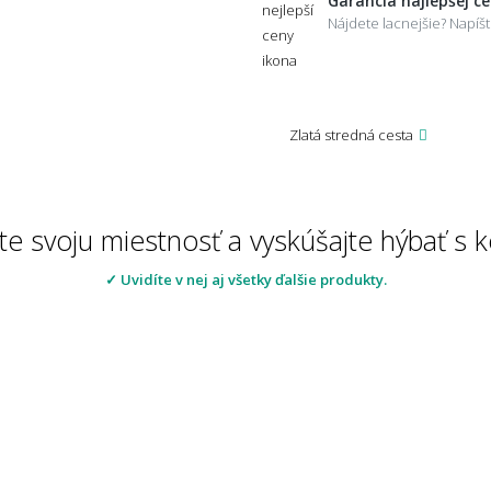
Garancia najlepšej c
Nájdete lacnejšie? Napí
Zlatá stredná cesta
te svoju miestnosť a vyskúšajte hýbať s
✓ Uvidíte v nej aj všetky ďalšie produkty.