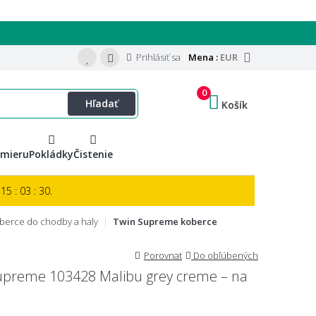
Prihlásiť sa
Mena :
EUR
0
Hľadať
Košík
 mieru
Pokládky
Čistenie
15 : 03 : 29.
berce do chodby a haly
Twin Supreme koberce
Porovnat
Do obľúbených
upreme 103428 Malibu grey creme – na