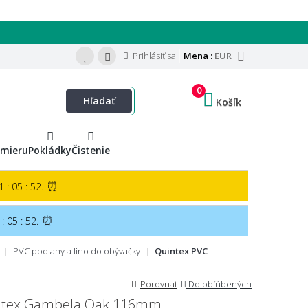
Prihlásiť sa
Mena :
EUR
0
Hľadať
Košík
 mieru
Pokládky
Čistenie
⏰
 : 05 : 51.
⏰
: 05 : 51.
PVC podlahy a lino do obývačky
Quintex PVC
Porovnat
Do obľúbených
uintex Gambela Oak 116mm