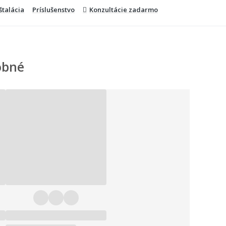
štalácia
Príslušenstvo
Konzultácie zadarmo
obné