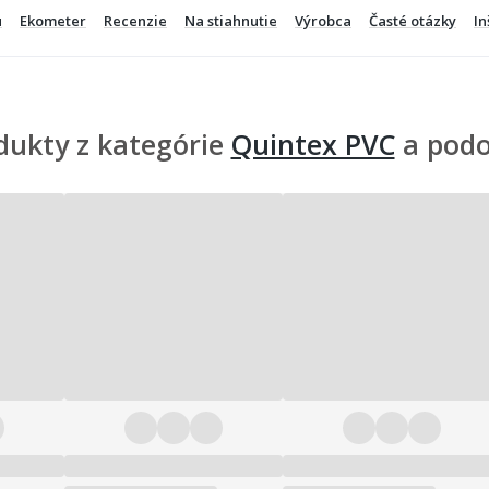
u
Ekometer
Recenzie
Na stiahnutie
Výrobca
Časté otázky
In
dukty z kategórie
Quintex PVC
a pod