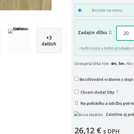
Rozmer na mieru
Zadajte dĺžku
+
3
ďalších
Kvôli vzoru u tohto produktu 
Dostupná šírka role:
4m, 5m
.
Ako 
Bezdôvodné vrátenie s dop
Chcem dodať lišty
Na pokládku a údržbu potre
Zaistíme aj po
26,12 €
s DPH