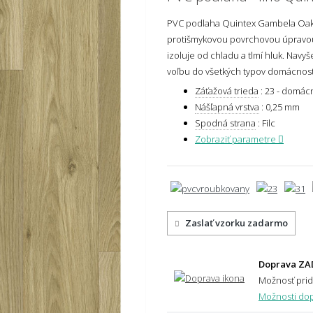
PVC podlaha Quintex Gambela Oak 
protišmykovou povrchovou úpravou
izoluje od chladu a tlmí hluk. Navy
voľbu do všetkých typov domácnost
Záťažová trieda
:
23 - domácn
Nášľapná vrstva
:
0,25 mm
Spodná strana
:
Filc
Zobraziť parametre
Zaslať vzorku zadarmo
Doprava ZA
Možnosť pri
Možnosti dop