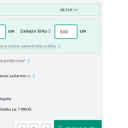
2
26,12 €
/m
cm
Zadajte šírku
cm
nie je možné zameniť šírku a dĺžku
sa počíta cena?
ravou zadarmo
(+
)
bujete
kládku za:
7 999 Kč