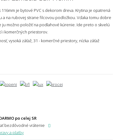
116mm je bytové PVC s dekorom dreva. Krytina je opatrená
 a na rubovej strane filcovou podložkou. Vďaka tomu dobre
še ju možno položiť na podlahové kúrenie. Ide preto o skvelú
í i komerčných priestorov.
osť, vysoká záťaž, 31 - komerčné priestory, nízka záťaž
DARMO po celej SR
dať bezdôvodné vrátenie
ravy a platby