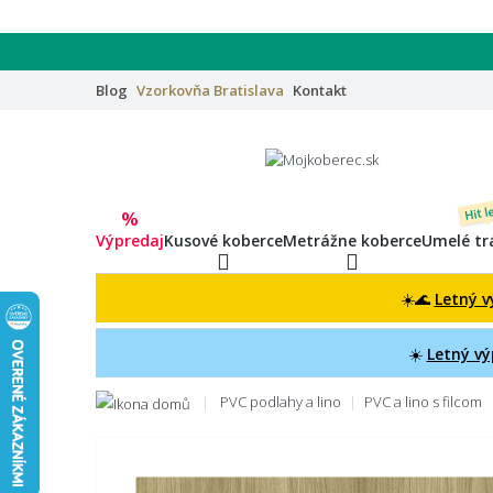
Blog
Vzorkovňa
Bratislava
Kontakt
Hit l
%
Výpredaj
Kusové koberce
Metrážne koberce
Umelé tr
☀️🌊
Letný v
☀️
Letný vý
PVC podlahy a lino
PVC a lino s filcom