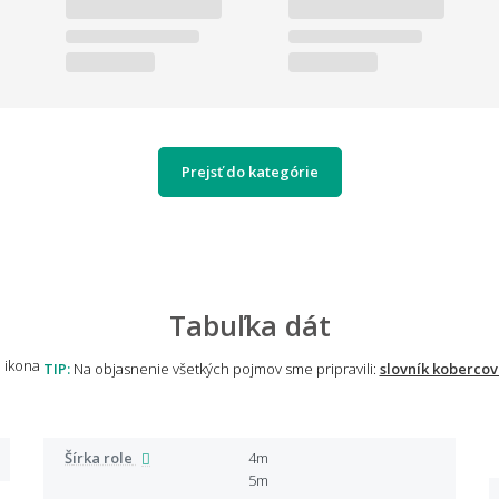
Prejsť do kategórie
Tabuľka dát
TIP:
Na objasnenie všetkých pojmov sme pripravili:
slovník kobercov
Šírka role
4m
5m