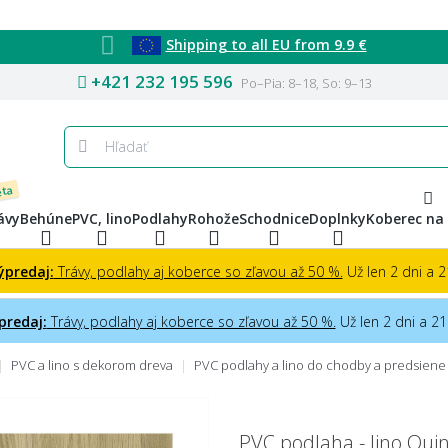
Shipping to all EU from 9.9 €
+421 232 195 596
Po–Pia: 8–18, So: 9–13
eta
ávy
Behúne
PVC, lino
Podlahy
Rohože
Schodnice
Doplnky
Koberec na
ýpredaj:
Trávy, podlahy aj koberce so zľavou až 50 %.
Už len 2 dni a 21
predaj:
Trávy, podlahy aj koberce so zľavou až 50 %.
Už len 2 dni a 21 
PVC a lino s dekorom dreva
PVC podlahy a lino do chodby a predsiene
PVC podlaha - lino Q