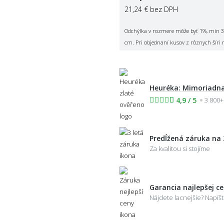
21,24 €
bez DPH
Odchýlka v rozmere môže byť 1%, min 3
cm. Pri objednaní kusov z rôznych šíri 
Heuréka: Mimoriadna
4,9 / 5
3 800+
Predĺžená záruka na 
Za kvalitou si stojíme
Garancia najlepšej c
Nájdete lacnejšie? Napí