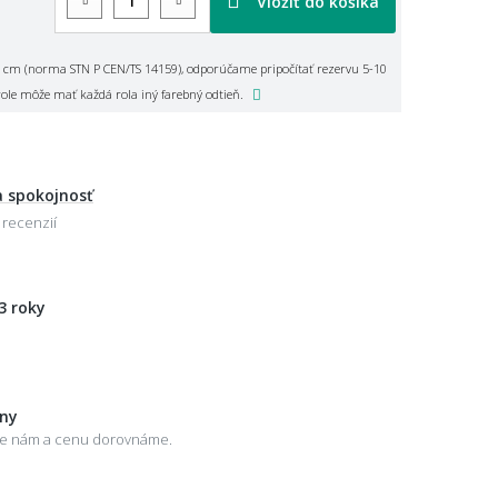
Vložiť do košíka
 cm (norma STN P CEN/TS 14159), odporúčame pripočítať rezervu 5-10
role môže mať každá rola iný farebný odtieň.
 spokojnosť
 recenzií
3 roky
eny
šte nám a cenu dorovnáme.